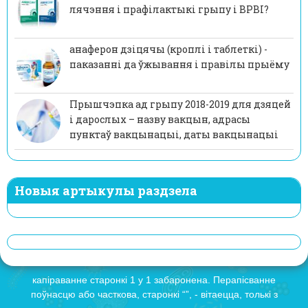
лячэння і прафілактыкі грыпу і ВРВІ?
анаферон дзіцячы (кроплі і таблеткі) -
паказанні да ўжывання і правілы прыёму
Прышчэпка ад грыпу 2018-2019 для дзяцей
і дарослых – назву вакцын, адрасы
пунктаў вакцынацыі, даты вакцынацыі
Новыя артыкулы раздзела
капіраванне старонкі 1 у 1 забаронена. Перапісванне
поўнасцю або часткова, старонкі “”, - вітаецца, толькі з