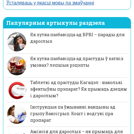
Ўсталяваць у якасці мовы па змаўчанні
Папулярныя артыкулы раздзела
Як хутка пазбавіцца ад ВРВІ – парады для
дарослых
Як хутка пазбавіцца ад прастуды ў хатніх
умовах? лепшыя рэцэпты
Таблеткі ад прастуды Кагацэл - наколькі
эфектыўны прэпарат? Як прымаць дзецям
і дарослым?
Інструкцыя па ўжыванні вакцыны ад
грыпу Ваксігрып. Кошт і водгукі пра
прэпарат
Аміксін для дарослых – як прымаць для