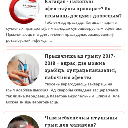
Кагацэл - наколькі
эфектыўны прэпарат? Як
прымаць дзецям і дарослым?
Таблеткі ад прастуды Кагацэл - адзін з
сучасных прэпаратаў, які валодае супрацьвірусным эфектам.
Прызначаюць яго для лячэння прастудных захворванняў,
ротавіруснай інфекцыі…
Прышчэпка ад грыпу 2017-
2018 – адрас, дзе можна
зрабіць. супрацьпаказанні,
пабочныя эфекты
Увосень верагоднасць захварэць на
грып асабліва высокая. Ад хваробы складана засцерагчыся,
так як яна перадаецца паветрана-кропельным шляхам. Але
можна знізіць верагоднасць…
Чым небяспечны птушыны
грып для чалавека?