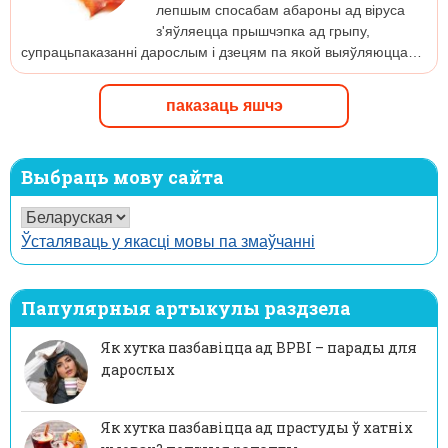
лепшым спосабам абароны ад віруса
з'яўляецца прышчэпка ад грыпу,
супрацьпаказанні дарослым і дзецям па якой выяўляюцца…
паказаць яшчэ
Выбраць мову сайта
Ўсталяваць у якасці мовы па змаўчанні
Папулярныя артыкулы раздзела
Як хутка пазбавіцца ад ВРВІ – парады для
дарослых
Як хутка пазбавіцца ад прастуды ў хатніх