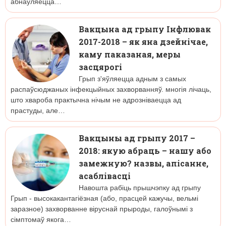
абнаўляецца…
Вакцына ад грыпу Інфлювак
2017-2018 – як яна дзейнічае,
каму паказаная, меры
засцярогі
Грып з'яўляецца адным з самых
распаўсюджаных інфекцыйных захворванняў. многія лічаць,
што хвароба практычна нічым не адрозніваецца ад
прастуды, але…
Вакцыны ад грыпу 2017 –
2018: якую абраць – нашу або
замежную? назвы, апісанне,
асаблівасці
Навошта рабіць прышчэпку ад грыпу
Грып - высокакантагіёзная (або, прасцей кажучы, вельмі
заразное) захворванне віруснай прыроды, галоўнымі з
сімптомаў якога…