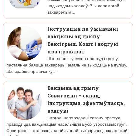
надыходам халадоў. З іх дапамогай
захварэлым…
Інструкцыя па ўжыванні
вакцыны ад грыпу
Ваксігрып. Кошт і водгукі
пра прэпарат
Што лепш - у сезон прастуд і грыпу
пастаянна баяцца захварэць і амаль не выходзіць на вуліцу,
або зрабіць прышчэпку…
Вакцына ад грыпу
Совигрипп – склад,
інструкцыя, эфектыўнасць,
водгукі
штогод, напярэдадні сезону прастуд,
праводзіцца вакцынацыя насельніцтва ўсіх узроставых груп.
Совигрипп - гэта вакцына айчыннай вытворчасці, склад якой