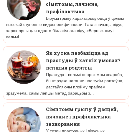
сімптомы, лячэнне,
прафілактыка
Вірусы грыпу характарызуюцца ў цэлым
высокай ступенню видоспецифичности. Гэта значыць, вірус,
характэрны для аднаго біялагічнага віду, «Верны» яму і
вельмі…
Як хутка пазбавіцца ад
прастуды ў хатніх умовах?
лепшыя рэцэпты
Прастуда - вельмі непрыемны хвароба,
ён нярэдка наганяе нас зусім раптоўна,
дастаўляючы плойму праблем.
зразумела, самы лепшы метад барацьбы з…
Сімптомы грыпу ў дзяцей,
лячэнне і прафілактыка
захворвання
У сезон прастудных і вірусных