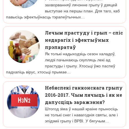
захворванняў лячэнне грыпу ў дзяцей
выступае на першы план. Для таго, каб
павысіць эфектыўнасць тэрапеўтычных…
Лечым прастуду і грып – спіс
недарагіх і эфектыўных
прэпаратаў
Як толькі надыходзіць сезон халадоў,
людзі пачынаюць скупляць лекі ад
прастуды і грыпу. Хтосьці ўжо паспеў
падхапіць вірус, хтосьці прымае…
Небяспекі ганконскага грыпу
2016-2017. Чым лячыць і як не
дапусціць заражэння?
Штогод зіма ў нашай краіне прыносіць
не толькі снег і навагоднія святы, але і
эпідэміі грыпу і ВРВІ. У бягучым…