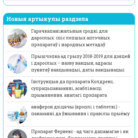
Новыя артыкулы раздзела
Гарачкапаніжальныя сродкі для
дарослых: спіс лепшых аптэчных
прэпаратаў і народных метадаў
Прышчэпка ад грыпу 2018-2019 для дзяцей
і дарослых – назву вакцын, адрасы
пунктаў вакцынацыі, даты вакцынацыі
Інструкцыя да прэпарата Колдрекс,
супрацьпаказанні, асаблівасці
прымянення. аналагі прэпарата
анаферон дзіцячы (кроплі і таблеткі) -
паказанні да ўжывання і правілы прыёму
Прэпарат Фервекс - ад чаго дапамагае і як