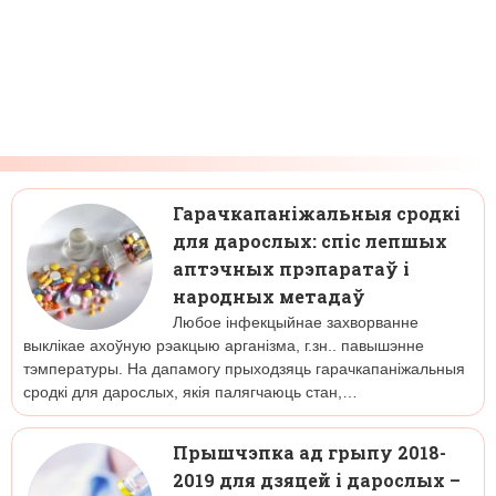
Гарачкапаніжальныя сродкі
для дарослых: спіс лепшых
аптэчных прэпаратаў і
народных метадаў
Любое інфекцыйнае захворванне
выклікае ахоўную рэакцыю арганізма, г.зн.. павышэнне
тэмпературы. На дапамогу прыходзяць гарачкапаніжальныя
сродкі для дарослых, якія палягчаюць стан,…
Прышчэпка ад грыпу 2018-
2019 для дзяцей і дарослых –