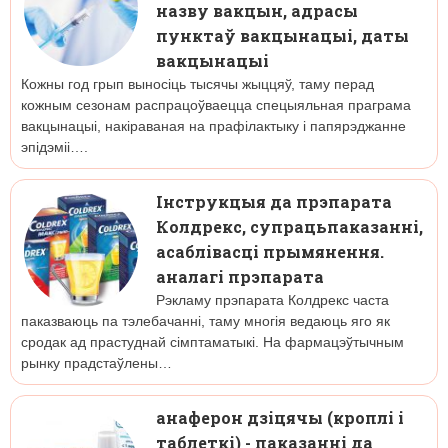
назву вакцын, адрасы
пунктаў вакцынацыі, даты
вакцынацыі
Кожны год грып выносіць тысячы жыццяў, таму перад
кожным сезонам распрацоўваецца спецыяльная праграма
вакцынацыі, накіраваная на прафілактыку і папярэджанне
эпідэміі….
Інструкцыя да прэпарата
Колдрекс, супрацьпаказанні,
асаблівасці прымянення.
аналагі прэпарата
Рэкламу прэпарата Колдрекс часта
паказваюць па тэлебачанні, таму многія ведаюць яго як
сродак ад прастуднай сімптаматыкі. На фармацэўтычным
рынку прадстаўлены…
анаферон дзіцячы (кроплі і
таблеткі) - паказанні да