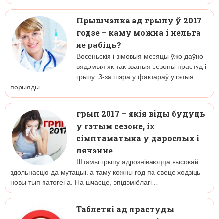
Прышчэпка ад грыпу ў 2017
годзе – каму можна і нельга
яе рабіць?
Восеньскія і зімовыя месяцы ўжо даўно
вядомыя як так званыя сезоны прастуд і
грыпу. З-за шэрагу фактараў у гэтыя
перыяды…
грып 2017 – якія віды будуць
у гэтым сезоне, іх
сімптаматыка у дарослых і
лячэнне
Штамы грыпу адрозніваюцца высокай
здольнасцю да мутацыі, а таму кожны год па свеце ходзіць
новы тып патогена. На шчасце, эпідэміёлагі…
Таблеткі ад прастуды