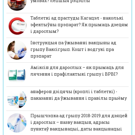
умовах? лепшыя рэцэпты
Таблеткі ад прастуды Кагацэл - наколькі
эфектыўны прэпарат? Як прымаць дзецям
і дарослым?
Інструкцыя па ўжыванні вакцыны ад
грыпу Ваксігрып. Кошт і водгукі пра
прэпарат
Аміксін для дарослых – як прымаць для
лячэння і прафілактыкі грыпу і ВРВІ?
анаферон дзіцячы (кроплі і таблеткі) -
паказанні да ўжывання і правілы прыёму
Прышчэпка ад грыпу 2018-2019 для дзяцей
і дарослых – назву вакцын, адрасы
пунктаў вакцынацыі, даты вакцынацыі