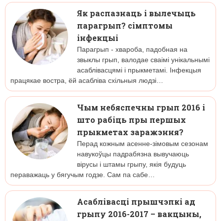
Як распазнаць і вылечыць
парагрып? сімптомы
інфекцыі
Парагрып - хвароба, падобная на
звыклы грып, валодае сваімі унікальнымі
асаблівасцямі і прыкметамі. Інфекцыя
працякае востра, ёй асабліва схільныя людзі…
Чым небяспечны грып 2016 і
што рабіць пры першых
прыкметах заражэння?
Перад кожным асенне-зімовым сезонам
навукоўцы падрабязна вывучаюць
вірусы і штамы грыпу, якія будуць
пераважаць у бягучым годзе. Сам па сабе…
Асаблівасці прышчэпкі ад
грыпу 2016-2017 – вакцыны,