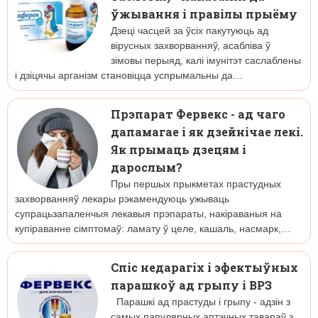
ўжывання і правілы прыёму
Дзеці часцей за ўсіх пакутуюць ад
вірусных захворванняў, асабліва ў
зімовы перыяд, калі імунітэт саслаблены
і дзіцячы арганізм становіцца успрымальны да…
Прэпарат Фервекс - ад чаго
дапамагае і як дзейнічае лекі.
Як прымаць дзецям і
дарослым?
Пры першых прыкметах прастудных
захворванняў лекары рэкамендуюць ужываць
супрацьзапаленчыя лекавыя прэпараты, накіраваныя на
купіраванне сімптомаў: ламату ў целе, кашаль, насмарк,…
Спіс недарагіх і эфектыўных
парашкоў ад грыпу і ВРЗ
Парашкі ад прастуды і грыпу - адзін з
самых папулярных аптэчных тавараў з