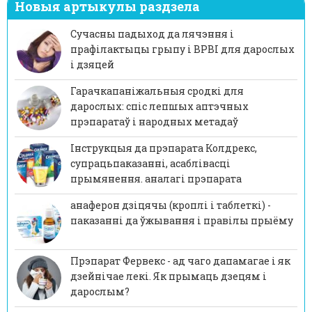
Новыя артыкулы раздзела
Сучасны падыход да лячэння і
прафілактыцы грыпу і ВРВІ для дарослых
і дзяцей
Гарачкапаніжальныя сродкі для
дарослых: спіс лепшых аптэчных
прэпаратаў і народных метадаў
Інструкцыя да прэпарата Колдрекс,
супрацьпаказанні, асаблівасці
прымянення. аналагі прэпарата
анаферон дзіцячы (кроплі і таблеткі) -
паказанні да ўжывання і правілы прыёму
Прэпарат Фервекс - ад чаго дапамагае і як
дзейнічае лекі. Як прымаць дзецям і
дарослым?