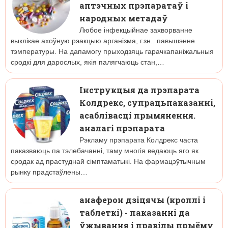
аптэчных прэпаратаў і
народных метадаў
Любое інфекцыйнае захворванне
выклікае ахоўную рэакцыю арганізма, г.зн.. павышэнне
тэмпературы. На дапамогу прыходзяць гарачкапаніжальныя
сродкі для дарослых, якія палягчаюць стан,…
Інструкцыя да прэпарата
Колдрекс, супрацьпаказанні,
асаблівасці прымянення.
аналагі прэпарата
Рэкламу прэпарата Колдрекс часта
паказваюць па тэлебачанні, таму многія ведаюць яго як
сродак ад прастуднай сімптаматыкі. На фармацэўтычным
рынку прадстаўлены…
анаферон дзіцячы (кроплі і
таблеткі) - паказанні да
ўжывання і правілы прыёму