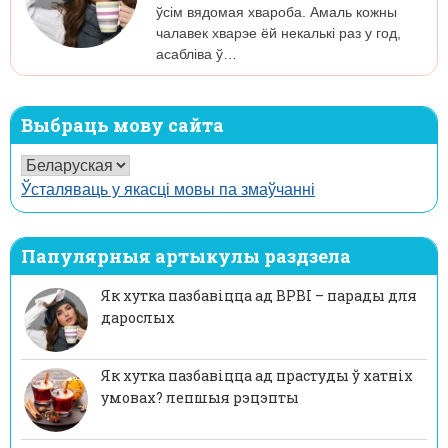
ўсім вядомая хвароба. Амаль кожны
чалавек хварэе ёй некалькі раз у год,
асабліва ў…
Выбраць мову сайта
Ўсталяваць у якасці мовы па змаўчанні
Папулярныя артыкулы раздзела
Як хутка пазбавіцца ад ВРВІ – парады для
дарослых
Як хутка пазбавіцца ад прастуды ў хатніх
умовах? лепшыя рэцэпты