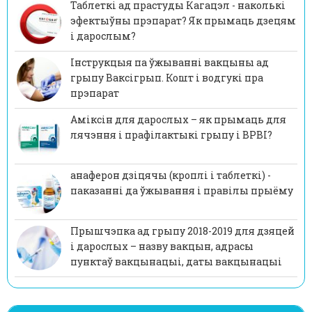
Таблеткі ад прастуды Кагацэл - наколькі
эфектыўны прэпарат? Як прымаць дзецям
і дарослым?
Інструкцыя па ўжыванні вакцыны ад
грыпу Ваксігрып. Кошт і водгукі пра
прэпарат
Аміксін для дарослых – як прымаць для
лячэння і прафілактыкі грыпу і ВРВІ?
анаферон дзіцячы (кроплі і таблеткі) -
паказанні да ўжывання і правілы прыёму
Прышчэпка ад грыпу 2018-2019 для дзяцей
і дарослых – назву вакцын, адрасы
пунктаў вакцынацыі, даты вакцынацыі