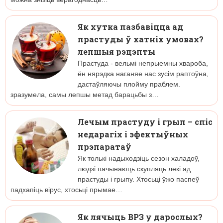
Як хутка пазбавіцца ад
прастуды ў хатніх умовах?
лепшыя рэцэпты
Прастуда - вельмі непрыемны хвароба,
ён нярэдка наганяе нас зусім раптоўна,
дастаўляючы плойму праблем.
зразумела, самы лепшы метад барацьбы з…
Лечым прастуду і грып – спіс
недарагіх і эфектыўных
прэпаратаў
Як толькі надыходзіць сезон халадоў,
людзі пачынаюць скупляць лекі ад
прастуды і грыпу. Хтосьці ўжо паспеў
падхапіць вірус, хтосьці прымае…
Як лячыць ВРЗ у дарослых?