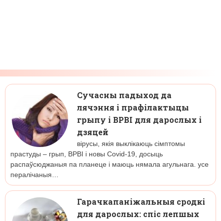
Сучасны падыход да
лячэння і прафілактыцы
грыпу і ВРВІ для дарослых і
дзяцей
вірусы, якія выклікаюць сімптомы
прастуды – грып, ВРВІ і новы Covid-19, досыць
распаўсюджаныя па планеце і маюць нямала агульнага. усе
пералічаныя…
Гарачкапаніжальныя сродкі
для дарослых: спіс лепшых