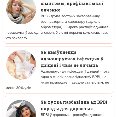
сімптомы, прафілактыка і
лячэнне
ВРЗ - група вострых захворванняў
рэспіраторнага характару (адсюль
абрэвіятура), шырока распаўсюджаная
пераважна ў халодны сезон. У летні перыяд колькасць тых,
хто захварэў…
Як выяўляецца
адэнавірусная інфекцыя ў
дзіцяці і чым яе лячыць
Адэнавірусная інфекцыя ў дзяцей - гэта
адна з многіх разнавіднасцяў ВРВІ, на
якую прыпадае, паводле статыстыкі, не
менш 30% усіх…
Як хутка пазбавіцца ад ВРВІ –
парады для дарослых
ВРВІ ў дарослых - распаўсюджаная і