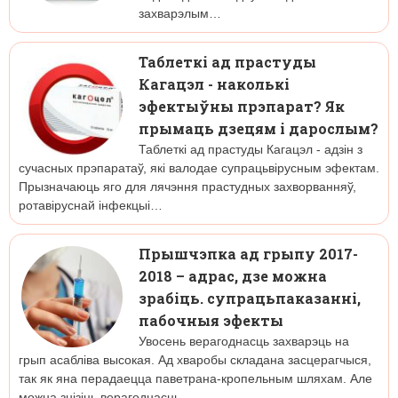
захварэлым…
Таблеткі ад прастуды
Кагацэл - наколькі
эфектыўны прэпарат? Як
прымаць дзецям і дарослым?
Таблеткі ад прастуды Кагацэл - адзін з
сучасных прэпаратаў, які валодае супрацьвірусным эфектам.
Прызначаюць яго для лячэння прастудных захворванняў,
ротавіруснай інфекцыі…
Прышчэпка ад грыпу 2017-
2018 – адрас, дзе можна
зрабіць. супрацьпаказанні,
пабочныя эфекты
Увосень верагоднасць захварэць на
грып асабліва высокая. Ад хваробы складана засцерагчыся,
так як яна перадаецца паветрана-кропельным шляхам. Але
можна знізіць верагоднасць…