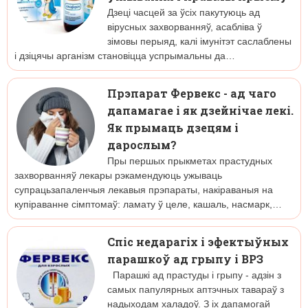
Дзеці часцей за ўсіх пакутуюць ад
вірусных захворванняў, асабліва ў
зімовы перыяд, калі імунітэт саслаблены
і дзіцячы арганізм становіцца успрымальны да…
Прэпарат Фервекс - ад чаго
дапамагае і як дзейнічае лекі.
Як прымаць дзецям і
дарослым?
Пры першых прыкметах прастудных
захворванняў лекары рэкамендуюць ужываць
супрацьзапаленчыя лекавыя прэпараты, накіраваныя на
купіраванне сімптомаў: ламату ў целе, кашаль, насмарк,…
Спіс недарагіх і эфектыўных
парашкоў ад грыпу і ВРЗ
Парашкі ад прастуды і грыпу - адзін з
самых папулярных аптэчных тавараў з
надыходам халадоў. З іх дапамогай