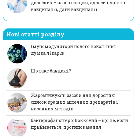
дорослих – назва вакцин, адреси пунктів
вакцинації, дати вакцинації
Нові статті розділу
Імуномодулятори нового покоління:
думка лікарів
Що таке бандажі?
Жарознижуючі засоби для дорослих:
список кращих аптечних препаратів і
народних методів
бактеріофаг streptokokkovий – що це, коли
приймається, протипоказання