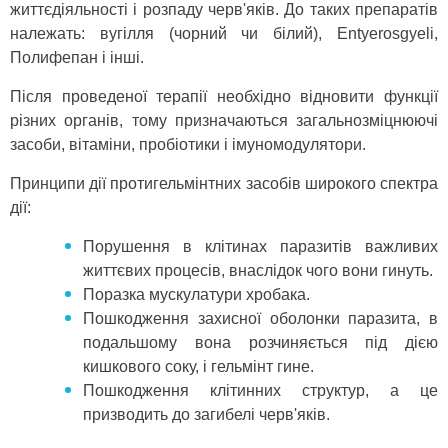
життєдіяльності і розпаду черв'яків. До таких препаратів
належать: вугілля (чорний чи білий), Entyerosgyeli,
Полифепан і інші.
Після проведеної терапії необхідно відновити функції
різних органів, тому призначаються загальнозміцнюючі
засоби, вітаміни, пробіотики і імуномодулятори.
Принципи дії протигельмінтних засобів широкого спектра
дії:
Порушення в клітинах паразитів важливих
життєвих процесів, внаслідок чого вони гинуть.
Поразка мускулатури хробака.
Пошкодження захисної оболонки паразита, в
подальшому вона розчиняється під дією
кишкового соку, і гельмінт гине.
Пошкодження клітинних структур, а це
призводить до загибелі черв'яків.