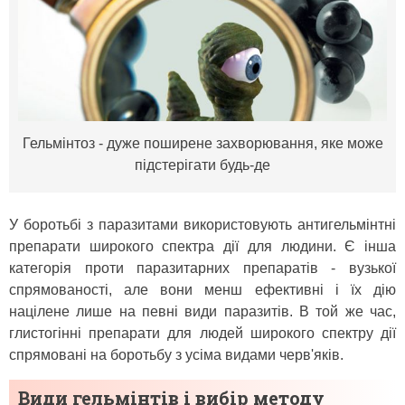
Гельмінтоз - дуже поширене захворювання, яке може
підстерігати будь-де
У боротьбі з паразитами використовують антигельмінтні
препарати широкого спектра дії для людини. Є інша
категорія проти паразитарних препаратів - вузької
спрямованості, але вони менш ефективні і їх дію
націлене лише на певні види паразитів. В той же час,
глистогінні препарати для людей широкого спектру дії
спрямовані на боротьбу з усіма видами черв'яків.
Види гельмінтів і вибір методу