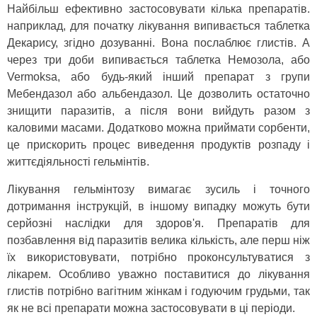
Найбільш ефективно застосовувати кілька препаратів.
наприклад, для початку лікування випивається таблетка
Декарису, згідно дозуванні. Вона послаблює глистів. А
через три доби випивається таблетка Немозола, або
Vermoksa, або будь-який інший препарат з групи
Мебендазол або альбендазол. Це дозволить остаточно
знищити паразитів, а після вони вийдуть разом з
каловими масами. Додатково можна приймати сорбенти,
це прискорить процес виведення продуктів розпаду і
життєдіяльності гельмінтів.
Лікування гельмінтозу вимагає зусиль і точного
дотримання інструкцій, в іншому випадку можуть бути
серйозні наслідки для здоров'я. Препаратів для
позбавлення від паразитів велика кількість, але перш ніж
їх використовувати, потрібно проконсультуватися з
лікарем. Особливо уважно поставитися до лікування
глистів потрібно вагітним жінкам і годуючим грудьми, так
як не всі препарати можна застосовувати в ці періоди.