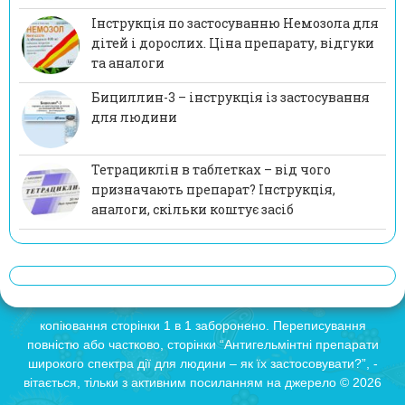
Інструкція по застосуванню Немозола для
дітей і дорослих. Ціна препарату, відгуки
та аналоги
Бициллин-3 – інструкція із застосування
для людини
Тетрациклін в таблетках – від чого
призначають препарат? Інструкція,
аналоги, скільки коштує засіб
копіювання сторінки 1 в 1 заборонено. Переписування
повністю або частково, сторінки “Антигельмінтні препарати
широкого спектра дії для людини – як їх застосовувати?”, -
вітається, тільки з активним посиланням на джерело © 2026