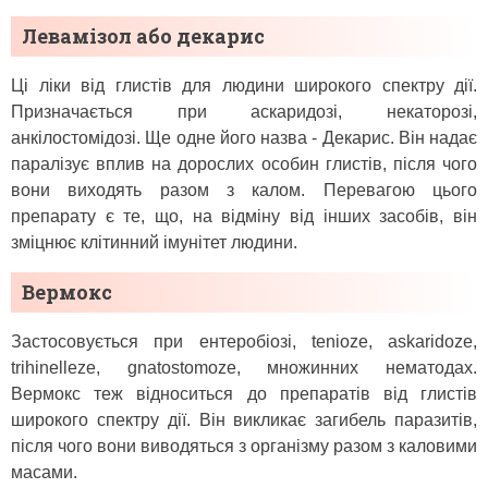
Левамізол або декарис
Ці ліки від глистів для людини широкого спектру дії.
Призначається при аскаридозі, некаторозі,
анкілостомідозі. Ще одне його назва - Декарис. Він надає
паралізує вплив на дорослих особин глистів, після чого
вони виходять разом з калом. Перевагою цього
препарату є те, що, на відміну від інших засобів, він
зміцнює клітинний імунітет людини.
Вермокс
Застосовується при ентеробіозі, tenioze, askaridoze,
trihinelleze, gnatostomoze, множинних нематодах.
Вермокс теж відноситься до препаратів від глистів
широкого спектру дії. Він викликає загибель паразитів,
після чого вони виводяться з організму разом з каловими
масами.