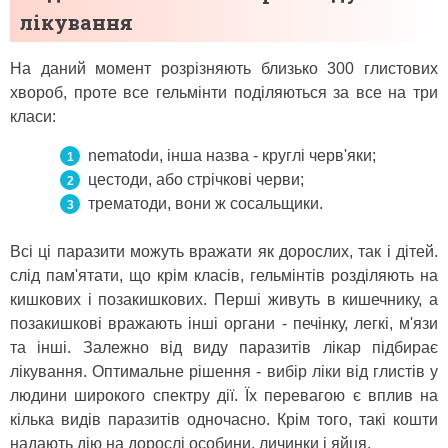
лікування
На даний момент розрізняють близько 300 глистових
хвороб, проте все гельмінти поділяються за все на три
класи:
nematodи, інша назва - круглі черв'яки;
цестоди, або стрічкові черви;
трематоди, вони ж сосальщики.
Всі ці паразити можуть вражати як дорослих, так і дітей.
слід пам'ятати, що крім класів, гельмінтів розділяють на
кишкових і позакишкових. Перші живуть в кишечнику, а
позакишкові вражають інші органи - печінку, легкі, м'язи
та інші. Залежно від виду паразитів лікар підбирає
лікування. Оптимальне рішення - вибір ліки від глистів у
людини широкого спектру дії. Їх перевагою є вплив на
кілька видів паразитів одночасно. Крім того, такі кошти
надають дію на дорослі особини, личинки і яйця.