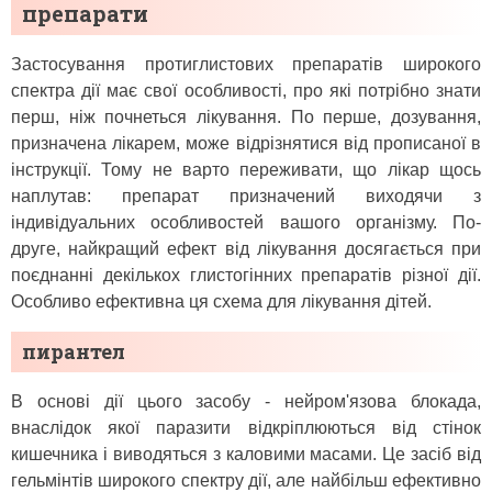
препарати
Застосування протиглистових препаратів широкого
спектра дії має свої особливості, про які потрібно знати
перш, ніж почнеться лікування. По перше, дозування,
призначена лікарем, може відрізнятися від прописаної в
інструкції. Тому не варто переживати, що лікар щось
наплутав: препарат призначений виходячи з
індивідуальних особливостей вашого організму. По-
друге, найкращий ефект від лікування досягається при
поєднанні декількох глистогінних препаратів різної дії.
Особливо ефективна ця схема для лікування дітей.
пирантел
В основі дії цього засобу - нейром'язова блокада,
внаслідок якої паразити відкріплюються від стінок
кишечника і виводяться з каловими масами. Це засіб від
гельмінтів широкого спектру дії, але найбільш ефективно