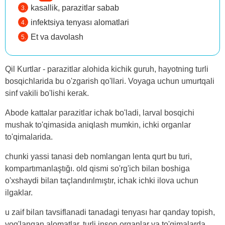
kasallik, parazitlar sabab
infektsiya tenyası alomatlari
Et va davolash
Qil Kurtlar - parazitlar alohida kichik guruh, hayotning turli
bosqichlarida bu o'zgarish qo'llari. Voyaga uchun umurtqali
sinf vakili bo'lishi kerak.
Abode kattalar parazitlar ichak bo'ladi, larval bosqichi
mushak to'qimasida aniqlash mumkin, ichki organlar
to'qimalarida.
chunki yassi tanasi deb nomlangan lenta qurt bu turi,
kompartımanlaştığı. old qismi so'rg'ich bilan boshiga
o'xshaydi bilan taçlandırılmıştır, ichak ichki ilova uchun
ilgaklar.
u zaif bilan tavsiflanadi tanadagi tenyası har qanday topish,
yog'langan alomatlar. turli inson organlar va to'qimalarda