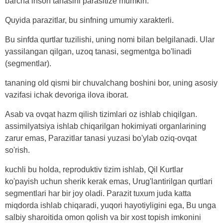
barcha inson tanasini parasitize mumkin.
Quyida parazitlar, bu sinfning umumiy xarakterli.
Bu sinfda qurtlar tuzilishi, uning nomi bilan belgilanadi. Ular
yassilangan qilgan, uzoq tanasi, segmentga bo'linadi
(segmentlar).
tananing old qismi bir chuvalchang boshini bor, uning asosiy
vazifasi ichak devoriga ilova iborat.
Asab va ovqat hazm qilish tizimlari oz ishlab chiqilgan.
assimilyatsiya ishlab chiqarilgan hokimiyati organlarining
zarur emas, Parazitlar tanasi yuzasi bo'ylab oziq-ovqat
so'rish.
kuchli bu holda, reproduktiv tizim ishlab, Qil Kurtlar
ko'payish uchun sherik kerak emas, Urug'lantirilgan qurtlari
segmentlari har bir joy oladi. Parazit tuxum juda katta
miqdorda ishlab chiqaradi, yuqori hayotiyligini ega, Bu unga
salbiy sharoitida omon qolish va bir xost topish imkonini