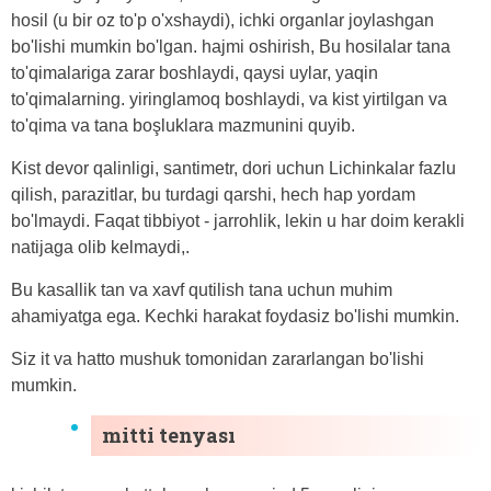
hosil (u bir oz to'p o'xshaydi), ichki organlar joylashgan
bo'lishi mumkin bo'lgan. hajmi oshirish, Bu hosilalar tana
to'qimalariga zarar boshlaydi, qaysi uylar, yaqin
to'qimalarning. yiringlamoq boshlaydi, va kist yirtilgan va
to'qima va tana boşluklara mazmunini quyib.
Kist devor qalinligi, santimetr, dori uchun Lichinkalar fazlu
qilish, parazitlar, bu turdagi qarshi, hech hap yordam
bo'lmaydi. Faqat tibbiyot - jarrohlik, lekin u har doim kerakli
natijaga olib kelmaydi,.
Bu kasallik tan va xavf qutilish tana uchun muhim
ahamiyatga ega. Kechki harakat foydasiz bo'lishi mumkin.
Siz it va hatto mushuk tomonidan zararlangan bo'lishi
mumkin.
mitti tenyası