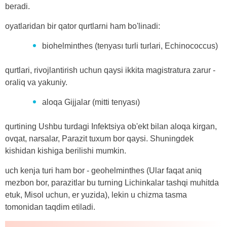
beradi.
oyatlaridan bir qator qurtlarni ham bo'linadi:
biohelminthes (tenyası turli turlari, Echinococcus)
qurtlari, rivojlantirish uchun qaysi ikkita magistratura zarur -
oraliq va yakuniy.
aloqa Gijjalar (mitti tenyası)
qurtining Ushbu turdagi Infektsiya ob'ekt bilan aloqa kirgan,
ovqat, narsalar, Parazit tuxum bor qaysi. Shuningdek
kishidan kishiga berilishi mumkin.
uch kenja turi ham bor - geohelminthes (Ular faqat aniq
mezbon bor, parazitlar bu turning Lichinkalar tashqi muhitda
etuk, Misol uchun, er yuzida), lekin u chizma tasma
tomonidan taqdim etiladi.