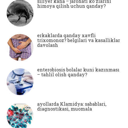
siliyer kana – jarohati ko'zlarini
himoya qilish uchun qanday?
erkaklarda qanday xavfli
trixomonoz? belgilari va kasalliklar
davolash
enterobiosis bolalar kuni kazınması
– tahlil olish qanday?
ayollarda Klamidya: sabablari,
diagnostikasi, muomala