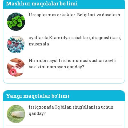
Mashhur maqolalar bo'limi
Ureaplasmas erkaklar: Belgilari va davolash
ayollarda Klamidya: sabablari, diagnostikasi,
muomala
Nima, bir ayol trichomoniasis uchun xavfli
va o'zini namoyon qanday?
Yangi maqolalar bo'limi
issiqxonada Oq bilan shug'ullanish uchun
qanday?