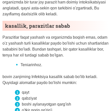
organizmda bir turar joy parazit ham doimiy intoksikatsiyasi
anglatadi, qaysi asta-sekin qon tarkibini o'zgartiradi, Bu
zayıflamış daxlsizlik olib keladi.
kasallik, parazitlar sabab
Parazitlar faqat yashash va organizmda boqish emas, odam
o'z yashash turli kasalliklar paydo bo'lishi uchun shartlaridan
sababini bo'ladi. Bundan tashqari, bir qator kasalliklar bor,
tenya har xil turdagi sabab bo'lgan.
Teniarinhoz.
bovin zanjirning Infektsiya kasallik sabab bo'lib keladi.
Quyidagi alomatlar paydo bo'lishi mumkin:
qayt
qabziyat
boshi aylanayotgan qarg'ish
o'tkir qorin og'rig'i.