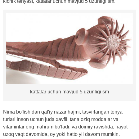
kichik tenyası, kattalar uchun mavjud 5 uzunligi sm.
kattalar uchun mavjud 5 uzunligi sm
Nima bo'lishidan qat'iy nazar hajmi, tasvirlangan tenya
turlari inson uchun juda xavfli. tana oziq moddalar va
vitaminlar eng mahrum bo'ladi, va doimiy ravishda, hayot
uzoq vaqt davomida, oy yoki hatto yil davom mumkin.