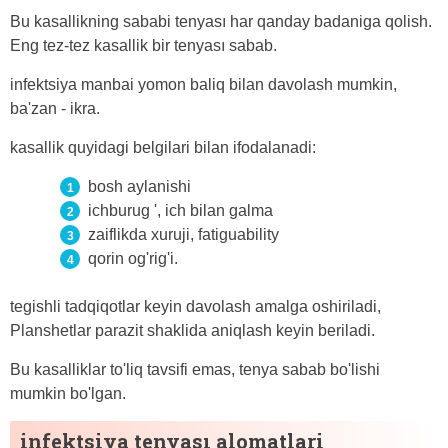
Bu kasallikning sababi tenyası har qanday badaniga qolish.
Eng tez-tez kasallik bir tenyası sabab.
infektsiya manbai yomon baliq bilan davolash mumkin,
ba'zan - ikra.
kasallik quyidagi belgilari bilan ifodalanadi:
bosh aylanishi
ichburug ', ich bilan galma
zaiflikda xuruji, fatiguability
qorin og'rig'i.
tegishli tadqiqotlar keyin davolash amalga oshiriladi,
Planshetlar parazit shaklida aniqlash keyin beriladi.
Bu kasalliklar to'liq tavsifi emas, tenya sabab bo'lishi
mumkin bo'lgan.
infektsiya tenyası alomatlari