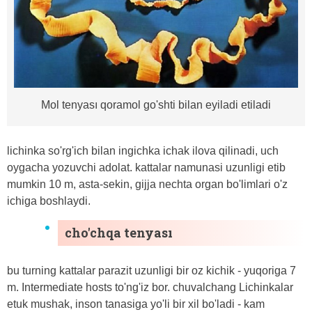
Mol tenyası qoramol go'shti bilan eyiladi etiladi
lichinka so'rg'ich bilan ingichka ichak ilova qilinadi, uch
oygacha yozuvchi adolat. kattalar namunasi uzunligi etib
mumkin 10 m, asta-sekin, gijja nechta organ bo'limlari o'z
ichiga boshlaydi.
cho'chqa tenyası
bu turning kattalar parazit uzunligi bir oz kichik - yuqoriga 7
m. Intermediate hosts to'ng'iz bor. chuvalchang Lichinkalar
etuk mushak, inson tanasiga yo'li bir xil bo'ladi - kam