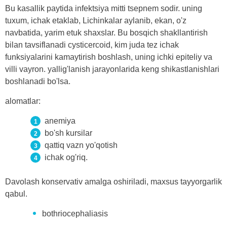
Bu kasallik paytida infektsiya mitti tsepnem sodir. uning
tuxum, ichak etaklab, Lichinkalar aylanib, ekan, o'z
navbatida, yarim etuk shaxslar. Bu bosqich shakllantirish
bilan tavsiflanadi cysticercoid, kim juda tez ichak
funksiyalarini kamaytirish boshlash, uning ichki epiteliy va
villi vayron. yallig'lanish jarayonlarida keng shikastlanishlari
boshlanadi bo'lsa.
alomatlar:
anemiya
bo'sh kursilar
qattiq vazn yo'qotish
ichak og'riq.
Davolash konservativ amalga oshiriladi, maxsus tayyorgarlik
qabul.
bothriocephaliasis