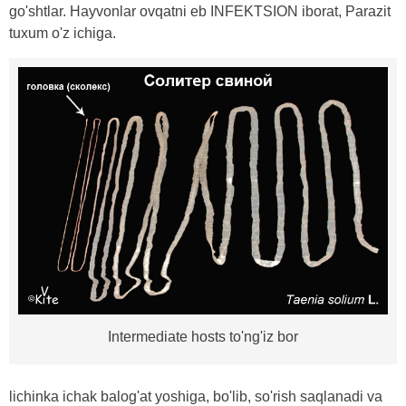
go'shtlar. Hayvonlar ovqatni eb INFEKTSION iborat, Parazit
tuxum o'z ichiga.
Intermediate hosts to'ng'iz bor
lichinka ichak balog'at yoshiga, bo'lib, so'rish saqlanadi va