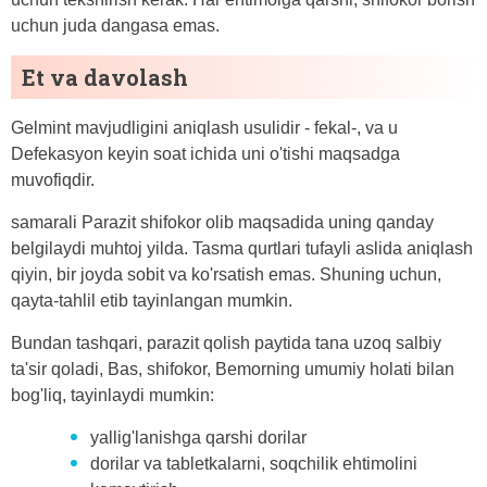
uchun juda dangasa emas.
Et va davolash
Gelmint mavjudligini aniqlash usulidir - fekal-, va u
Defekasyon keyin soat ichida uni o'tishi maqsadga
muvofiqdir.
samarali Parazit shifokor olib maqsadida uning qanday
belgilaydi muhtoj yilda. Tasma qurtlari tufayli aslida aniqlash
qiyin, bir joyda sobit va ko'rsatish emas. Shuning uchun,
qayta-tahlil etib tayinlangan mumkin.
Bundan tashqari, parazit qolish paytida tana uzoq salbiy
ta'sir qoladi, Bas, shifokor, Bemorning umumiy holati bilan
bog'liq, tayinlaydi mumkin:
yallig'lanishga qarshi dorilar
dorilar va tabletkalarni, soqchilik ehtimolini