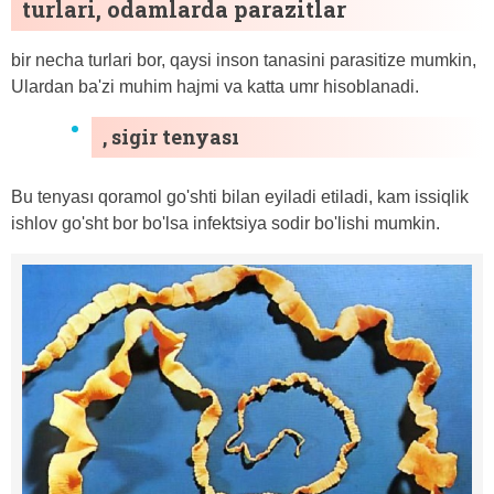
turlari, odamlarda parazitlar
bir necha turlari bor, qaysi inson tanasini parasitize mumkin,
Ulardan ba'zi muhim hajmi va katta umr hisoblanadi.
, sigir tenyası
Bu tenyası qoramol go'shti bilan eyiladi etiladi, kam issiqlik
ishlov go'sht bor bo'lsa infektsiya sodir bo'lishi mumkin.