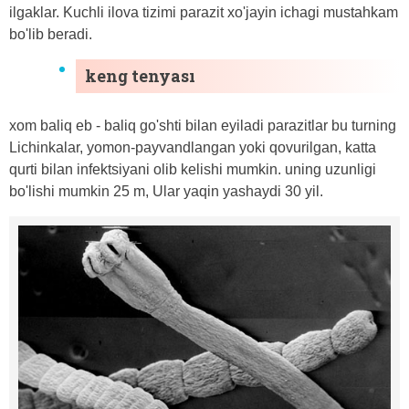
ilgaklar. Kuchli ilova tizimi parazit xo'jayin ichagi mustahkam
bo'lib beradi.
keng tenyası
xom baliq eb - baliq go'shti bilan eyiladi parazitlar bu turning
Lichinkalar, yomon-payvandlangan yoki qovurilgan, katta
qurti bilan infektsiyani olib kelishi mumkin. uning uzunligi
bo'lishi mumkin 25 m, Ular yaqin yashaydi 30 yil.