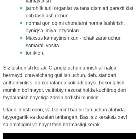
kamaytirish
jarrohlik turli organlar va tana qismlari parazit kist
olib tashlash uchun
normal qon oqimi choralarni normallashtirish,
ayniqsa, miya lezyonları
Maxsus kamaytirish xun - ichak zarar uchun
samarali vosita
tonikleri.
Siz tushunish kerak, O'zingiz uchun urinishlar natija
bermaydi chuvalchang qutilish uchun, deb. standart
anthelmintics, dorixonalarida sotiladi qaysi, bekor qilish
mumkin bo'lmaydi, va tibbiy nazorat holda kuchliroq dori
foydalanish hayotiga zomin bo'lishi mumkin.
Ular o'ldirish oson, va Gelmint har bir turi uchun alohida
tayyorgarlik va dozalari tanlangan, Bas, siz keraksiz xavf
salomatligini va hayot fosh bo'lmasligi kerak.