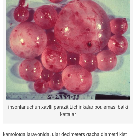
insonlar uchun xavfli parazit Lichinkalar bor, emas, balki
kattalar
kamolotga jarayonida, ular decimeters gacha diametri kist