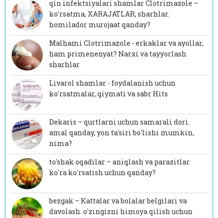
qin infektsiyalari shamlar Clotrimazole –
ko'rsatma, XARAJATLAR, sharhlar.
homilador murojaat qanday?
Malhami Clotrimazole - erkaklar va ayollar,
ham primenenyat? Narxi va tayyorlash
sharhlar
Livarol shamlar - foydalanish uchun
ko'rsatmalar, qiymati va sabr Hits
Dekaris – qurtlarni uchun samarali dori.
amal qanday, yon ta'siri bo'lishi mumkin,
nima?
to'shak oqadilar – aniqlash va parazitlar
ko'ra ko'rsatish uchun qanday?
bezgak – Kattalar va bolalar belgilari va
davolash. o'zingizni himoya qilish uchun