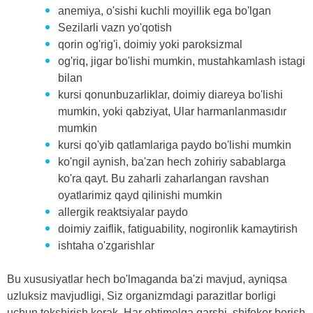
anemiya, o'sishi kuchli moyillik ega bo'lgan
Sezilarli vazn yo'qotish
qorin og'rig'i, doimiy yoki paroksizmal
og'riq, jigar bo'lishi mumkin, mustahkamlash istagi
bilan
kursi qonunbuzarliklar, doimiy diareya bo'lishi
mumkin, yoki qabziyat, Ular harmanlanmasıdır
mumkin
kursi qo'yib qatlamlariga paydo bo'lishi mumkin
ko'ngil aynish, ba'zan hech zohiriy sabablarga
ko'ra qayt. Bu zaharli zaharlangan ravshan
oyatlarimiz qayd qilinishi mumkin
allergik reaktsiyalar paydo
doimiy zaiflik, fatiguability, nogironlik kamaytirish
ishtaha o'zgarishlar
Bu xususiyatlar hech bo'lmaganda ba'zi mavjud, ayniqsa
uzluksiz mavjudligi, Siz organizmdagi parazitlar borligi
uchun tekshirish kerak. Har ehtimolga qarshi, shifokor borish