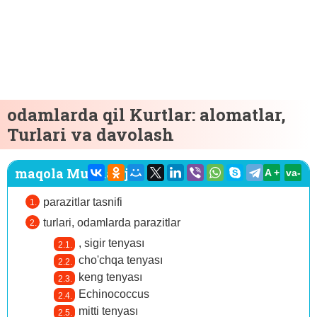
odamlarda qil Kurtlar: alomatlar,
Turlari va davolash
maqola Mundarija:
A +
va-
parazitlar tasnifi
turlari, odamlarda parazitlar
, sigir tenyası
cho'chqa tenyası
keng tenyası
Echinococcus
mitti tenyası