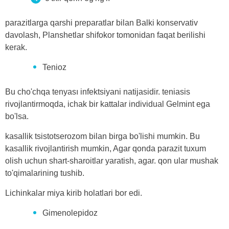
parazitlarga qarshi preparatlar bilan Balki konservativ
davolash, Planshetlar shifokor tomonidan faqat berilishi
kerak.
Tenioz
Bu cho'chqa tenyası infektsiyani natijasidir. teniasis
rivojlantirmoqda, ichak bir kattalar individual Gelmint ega
bo'lsa.
kasallik tsistotserozom bilan birga bo'lishi mumkin. Bu
kasallik rivojlantirish mumkin, Agar qonda parazit tuxum
olish uchun shart-sharoitlar yaratish, agar. qon ular mushak
to'qimalarining tushib.
Lichinkalar miya kirib holatlari bor edi.
Gimenolepidoz