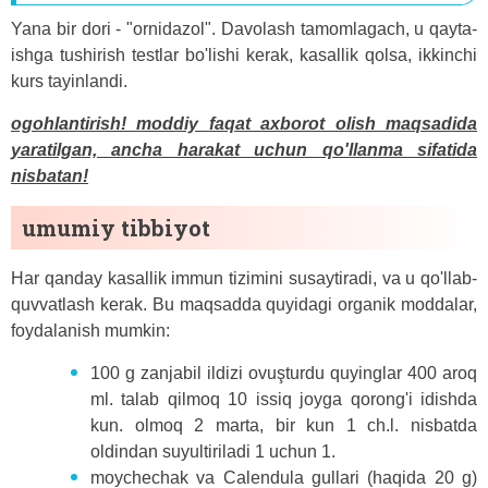
Yana bir dori - "ornidazol". Davolash tamomlagach, u qayta-
ishga tushirish testlar bo'lishi kerak, kasallik qolsa, ikkinchi
kurs tayinlandi.
ogohlantirish! moddiy faqat axborot olish maqsadida
yaratilgan, ancha harakat uchun qo'llanma sifatida
nisbatan!
umumiy tibbiyot
Har qanday kasallik immun tizimini susaytiradi, va u qo'llab-
quvvatlash kerak. Bu maqsadda quyidagi organik moddalar,
foydalanish mumkin:
100 g zanjabil ildizi ovuşturdu quyinglar 400 aroq
ml. talab qilmoq 10 issiq joyga qorong'i idishda
kun. olmoq 2 marta, bir kun 1 ch.l. nisbatda
oldindan suyultiriladi 1 uchun 1.
moychechak va Calendula gullari (haqida 20 g)