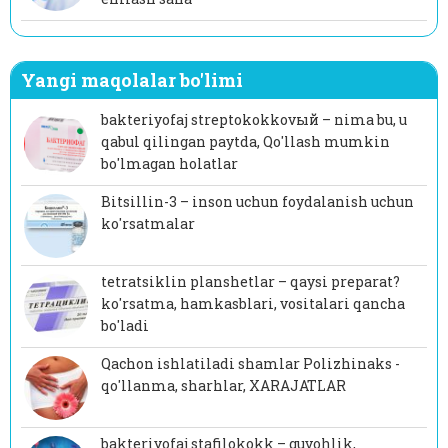
Yangi maqolalar bo'limi
bakteriyofaj streptokokkovый – nima bu, u
qabul qilingan paytda, Qo'llash mumkin
bo'lmagan holatlar
Bitsillin-3 – inson uchun foydalanish uchun
ko'rsatmalar
tetratsiklin planshetlar – qaysi preparat?
ko'rsatma, hamkasblari, vositalari qancha
bo'ladi
Qachon ishlatiladi shamlar Polizhinaks -
qo'llanma, sharhlar, XARAJATLAR
bakteriyofaj stafilokokk – guvohlik,