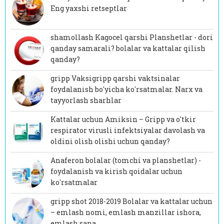
Eng yaxshi retseptlar
shamollash Kagocel qarshi Planshetlar - dori
qanday samarali? bolalar va kattalar qilish
qanday?
gripp Vaksigripp qarshi vaktsinalar
foydalanish bo'yicha ko'rsatmalar. Narx va
tayyorlash sharhlar
Kattalar uchun Amiksin – Gripp va o'tkir
respirator virusli infektsiyalar davolash va
oldini olish olishi uchun qanday?
Anaferon bolalar (tomchi va planshetlar) -
foydalanish va kirish qoidalar uchun
ko'rsatmalar
gripp shot 2018-2019 Bolalar va kattalar uchun
– emlash nomi, emlash manzillar ishora,
emlash sana