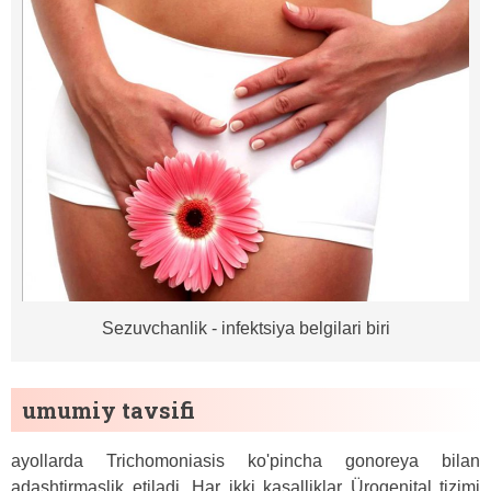
Sezuvchanlik - infektsiya belgilari biri
umumiy tavsifi
ayollarda Trichomoniasis ko'pincha gonoreya bilan
adashtirmaslik etiladi, Har ikki kasalliklar Ürogenital tizimi