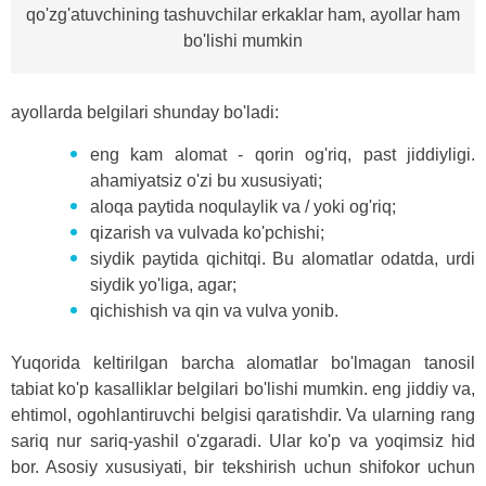
qo'zg'atuvchining tashuvchilar erkaklar ham, ayollar ham
bo'lishi mumkin
ayollarda belgilari shunday bo'ladi:
eng kam alomat - qorin og'riq, past jiddiyligi.
ahamiyatsiz o'zi bu xususiyati;
aloqa paytida noqulaylik va / yoki og'riq;
qizarish va vulvada ko'pchishi;
siydik paytida qichitqi. Bu alomatlar odatda, urdi
siydik yo'liga, agar;
qichishish va qin va vulva yonib.
Yuqorida keltirilgan barcha alomatlar bo'lmagan tanosil
tabiat ko'p kasalliklar belgilari bo'lishi mumkin. eng jiddiy va,
ehtimol, ogohlantiruvchi belgisi qaratishdir. Va ularning rang
sariq nur sariq-yashil o'zgaradi. Ular ko'p va yoqimsiz hid
bor. Asosiy xususiyati, bir tekshirish uchun shifokor uchun