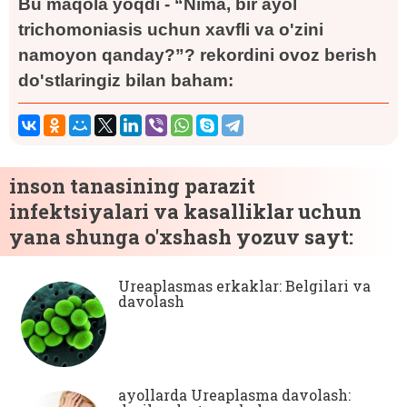
Bu maqola yoqdi - “Nima, bir ayol
trichomoniasis uchun xavfli va o'zini
namoyon qanday?”? rekordini ovoz berish
do'stlaringiz bilan baham:
inson tanasining parazit
infektsiyalari va kasalliklar uchun
yana shunga o'xshash yozuv sayt:
Ureaplasmas erkaklar: Belgilari va
davolash
ayollarda Ureaplasma davolash: