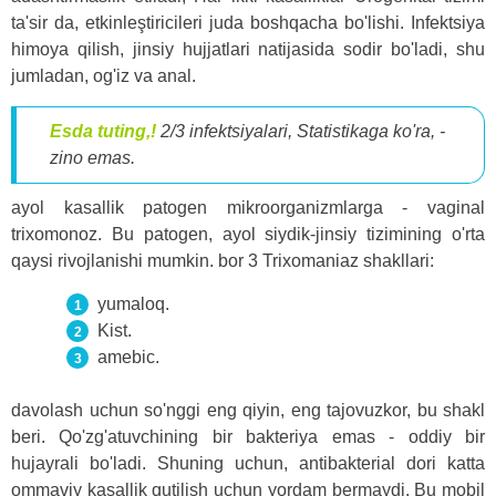
ta'sir da, etkinleştiricileri juda boshqacha bo'lishi. Infektsiya
himoya qilish, jinsiy hujjatlari natijasida sodir bo'ladi, shu
jumladan, og'iz va anal.
Esda tuting,!
2/3 infektsiyalari, Statistikaga ko'ra, -
zino emas.
ayol kasallik patogen mikroorganizmlarga - vaginal
trixomonoz. Bu patogen, ayol siydik-jinsiy tizimining o'rta
qaysi rivojlanishi mumkin. bor 3 Trixomaniaz shakllari:
yumaloq.
Kist.
amebic.
davolash uchun so'nggi eng qiyin, eng tajovuzkor, bu shakl
beri. Qo'zg'atuvchining bir bakteriya emas - oddiy bir
hujayrali bo'ladi. Shuning uchun, antibakterial dori katta
ommaviy kasallik qutilish uchun yordam bermaydi. Bu mobil