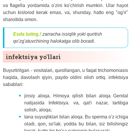
va flagella yordamida o'zini ko'chirish mumkin. Ular hayot
uchun kislorod kerak emas, va, shunday, hatto eng "og'ir"
sharoitida omon.
Esda tuting,!
zarracha issiqlik yoki quritish
qo'zg'atuvchining halokatga olib boradi.
infektsiya yo'llari
Buyurtirilgan - vositalari, qurollangan, u faqat trichomoniasis
haqida, davolash qiyin, paydo oldini olish ortiq. infektsiya
sabablari:
jinsiy aloqa. Himoya qilish bilan aloqa Genital
natijasida Infektsiya. va, qat'i nazar, tartibga
solish, aloqa;
tana suyuqliklari bilan aloqa. Bu sperma o'z ichiga
oladi, qon, so'lak. yodda bu bilan, siz bilishingiz
kerak, hatto bir bo'sa patojenin bulaşarak;