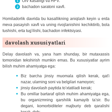
OIV kasalligi va HPV.
bachadon saratoni xavfi.
Homiladorlik davrida bu kasallikning aniqlash keyin u erda
meva pasayish xavfi va uning rivojlanishini kechiktirib, bola
tushishi, erta tug'ilishi, bachadon infektsiyasi.
davolash xususiyatlari
Delay davolash va, yana ham shunday, bir mutaxassis
tomonidan tekshirish mumkin emas. Bu xususiyatlar ayrim
bilish muhim ahamiyatga ega:
Biz barcha jinsiy muomala qilish kerak, qat'i
nazar, ularning soni va belgilari namoyon;
jinsiy davolash paytida to'xtatiladi kerak;
Bu omillar bartaraf qilish muhim ahamiyatga ega,
bu organizmning qarshilik kamayib ta'sir. Bu
degani, komorbiditeler majburiy deb qaralishi
kerak, deb;