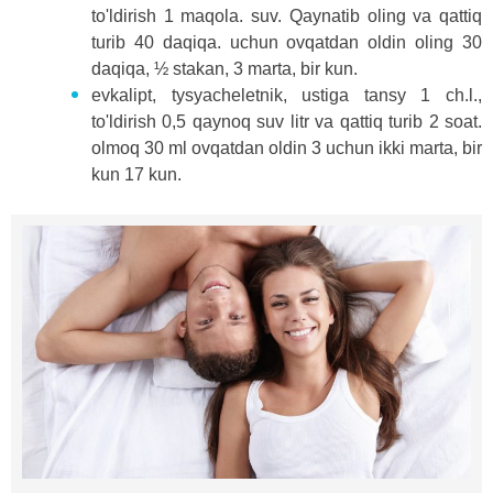
to'ldirish 1 maqola. suv. Qaynatib oling va qattiq
turib 40 daqiqa. uchun ovqatdan oldin oling 30
daqiqa, ½ stakan, 3 marta, bir kun.
evkalipt, tysyacheletnik, ustiga tansy 1 ch.l.,
to'ldirish 0,5 qaynoq suv litr va qattiq turib 2 soat.
olmoq 30 ml ovqatdan oldin 3 uchun ikki marta, bir
kun 17 kun.