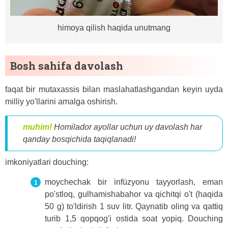
himoya qilish haqida unutmang
Bosh sahifa davolash
faqat bir mutaxassis bilan maslahatlashgandan keyin uyda
milliy yo'llarini amalga oshirish.
muhim!
Homilador ayollar uchun uy davolash har
qanday bosqichida taqiqlanadi!
imkoniyatlari douching:
moychechak bir infüzyonu tayyorlash, eman
po'stloq, gulhamishabahor va qichitqi o't (haqida
50 g) to'ldirish 1 suv litr. Qaynatib oling va qattiq
turib 1,5 qopqog'i ostida soat yopiq. Douching