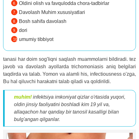
Oldini olish va favqulodda chora-tadbirlar
Davolash Muhim xususiyatlari
Bosh sahifa davolash
dori
umumiy tibbiyot
tanasi har doim sog'liqni saqlash muammolarni bildiradi. tez
javob va davolash ayollarda trichomoniasis aniq belgilari
taqdirda va talab. Yomon va alamli his, infectiousness o'zga,
Bu hal qiluvchi harakatni talab qiladi va qoldirildi.
muhim!
infektsiya imkoniyat qizlar o'rtasida yuqori,
oldin jinsiy faoliyatini boshladi kim 19 yil va,
allaqachon har qanday bir tanosil kasalligi bilan
bulg'angan qilganlar.