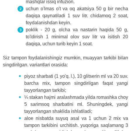
mashqlar issiq infuzion.
uchun o'lmas o't va oq akatsiya 50 g bir necha
daqiqa qaynatiladi 1 suv litr. chidamoq 2 soat,
foydalanishdan keyin.
poklik - 20 g, olcha va nastarin haqida 50 g,
to'ldirish 1 minimal olov suv litr va isitish 20
daqiqa, uchun turib keyin 1 soat.
Siz tampon foydalanishingiz mumkin, muayyan tarkibi bilan
singdirilgan. variantlari orasida:
piyoz sharbati (1 yo'q. l.), 10 glitserin ml va 20 suv.
barcha mix, tampon singdirilgan faqat yangi
tayyorlangan tarkibi;
¼ stakan hajmi aralashmada yilda romashka choy
5 sarimsoq sharbatini ml. Shuningdek, yangi
tayyorlangan shaklida ishlatiladi;
aloe nisbatda suyuq asal va 1 uchun 2 mix va
tampon tarkibini urchitish. yuqoriga saqlamang 3