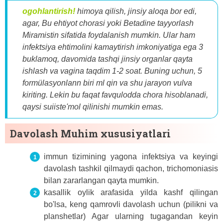
ogohlantirish!
himoya qilish, jinsiy aloqa bor edi,
agar, Bu ehtiyot chorasi yoki Betadine tayyorlash
Miramistin sifatida foydalanish mumkin. Ular ham
infektsiya ehtimolini kamaytirish imkoniyatiga ega 3
buklamoq, davomida tashqi jinsiy organlar qayta
ishlash va vagina taqdim 1-2 soat. Buning uchun, 5
formülasyonlann biri ml qin va shu jarayon vulva
kiriting. Lekin bu faqat favqulodda chora hisoblanadi,
qaysi suiiste'mol qilinishi mumkin emas.
Davolash Muhim xususiyatlari
immun tizimining yagona infektsiya va keyingi
davolash tashkil qilmaydi qachon, trichomoniasis
bilan zararlangan qayta mumkin.
kasallik oylik arafasida yilda kashf qilingan
bo'lsa, keng qamrovli davolash uchun (pilikni va
planshetlar) Agar ularning tugagandan keyin