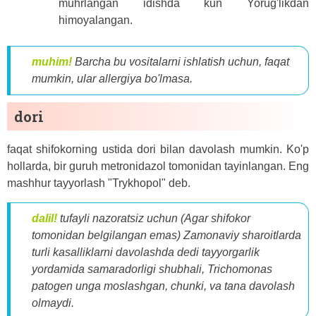
muhrlangan idishda kun Yorug'likdan
himoyalangan.
muhim!
Barcha bu vositalarni ishlatish uchun, faqat
mumkin, ular allergiya bo'lmasa.
dori
faqat shifokorning ustida dori bilan davolash mumkin. Ko'p
hollarda, bir guruh metronidazol tomonidan tayinlangan. Eng
mashhur tayyorlash "Trykhopol" deb.
dalil!
tufayli nazoratsiz uchun (Agar shifokor
tomonidan belgilangan emas) Zamonaviy sharoitlarda
turli kasalliklarni davolashda dedi tayyorgarlik
yordamida samaradorligi shubhali, Trichomonas
patogen unga moslashgan, chunki, va tana davolash
olmaydi.