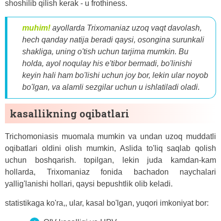
shoshilib qilish kerak - u frothiness.
muhim!
ayollarda Trixomaniaz uzoq vaqt davolash,
hech qanday natija beradi qaysi, osongina surunkali
shakliga, uning o'tish uchun tarjima mumkin. Bu
holda, ayol noqulay his e'tibor bermadi, bo'linishi
keyin hali ham bo'lishi uchun joy bor, lekin ular noyob
bo'lgan, va alamli sezgilar uchun u ishlatiladi oladi.
kasallikning oqibatlari
Trichomoniasis muomala mumkin va undan uzoq muddatli
oqibatlari oldini olish mumkin, Aslida to'liq saqlab qolish
uchun boshqarish. topilgan, lekin juda kamdan-kam
hollarda, Trixomaniaz fonida bachadon naychalari
yallig'lanishi hollari, qaysi bepushtlik olib keladi.
statistikaga ko'ra,, ular, kasal bo'lgan, yuqori imkoniyat bor: