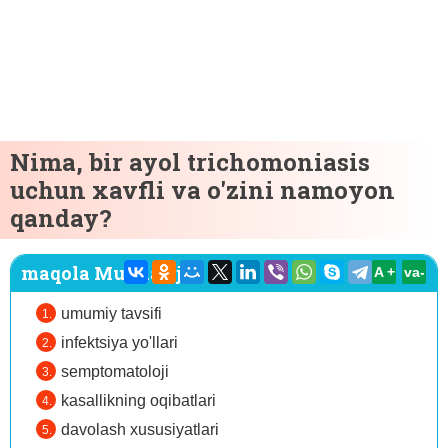
Nima, bir ayol trichomoniasis
uchun xavfli va o'zini namoyon
qanday?
maqola Mundarija:
A +
va-
umumiy tavsifi
infektsiya yo'llari
semptomatoloji
kasallikning oqibatlari
davolash xususiyatlari