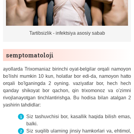
Tartibsizlik - infektsiya asosiy sabab
semptomatoloji
ayollarda Trixomaniaz birinchi oyat-belgilar orqali namoyon
bo'lishi mumkin 10 kun, holatlar bor edi-da, namoyon hatto
orqali bo'lganingda 2 oyning. vaziyatlar bor, hech hech
qanday shikoyat bor qachon, qin trixomonoz va o'zimni
rivojlanayotgan tinchlantirishga. Bu hodisa bilan atalgan 2
yashirin tahdidlar:
Siz tashuvchisi bor, kasallik haqida bilish emas,
balki.
Siz suqilib ularning jinsiy hamkorlari va, ehtimol,