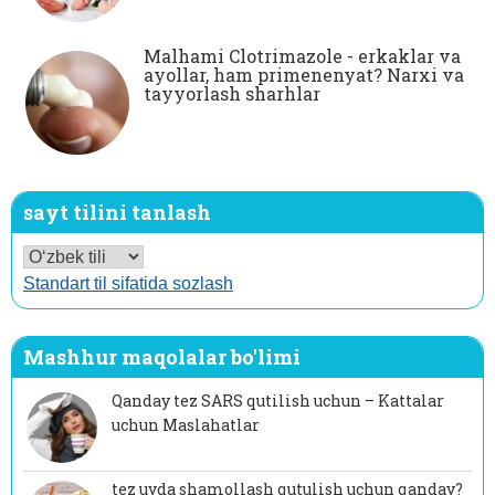
Malhami Clotrimazole - erkaklar va
ayollar, ham primenenyat? Narxi va
tayyorlash sharhlar
sayt tilini tanlash
Standart til sifatida sozlash
Mashhur maqolalar bo'limi
Qanday tez SARS qutilish uchun – Kattalar
uchun Maslahatlar
tez uyda shamollash qutulish uchun qanday?