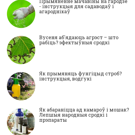
Прымяненне мачавіны на гародзе
- інструкцыя для садаводаў і
агароднікаў
Вусеня аб'ядаюць агрэст – што
рабіць? эфектыўныя сродкі
Як прымяняць фунгіцыд строб?
інструкцыя, водгукі
Як абараніцца ад камароў і мошак?
Лепшыя народныя сродкі і
прэпараты