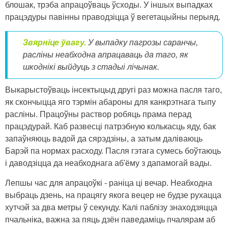
блошак, трэба апрацоўваць ўсходы. У іншых выпадках
працэдуры павінны праводзіцца ў вегетацыйны перыяд.
Звярніце ўвагу.
У выпадку пагрозы саранчы,
расліны неабходна апрацаваць да таго, як
шкоднікі выйдуць з стадыі лічынак.
Выкарыстоўваць інсектыцыд другі раз можна пасля таго,
як скончыцца яго тэрмін абароны для канкрэтнага тыпу
расліны. Працоўны раствор робяць прама перад
працэдурай. Каб развесці патрэбную колькасць яду, бак
запаўняюць вадой да сярэдзіны, а затым даліваюць
Барэй па нормах расходу. Пасля гэтага сумесь боўтаюць
і даводзіцца да неабходнага аб'ёму з дапамогай вады.
Лепшы час для апрацоўкі - раніца ці вечар. Неабходна
выбраць дзень, на працягу якога вецер не будзе рухацца
хутчэй за два метры ў секунду. Калі паблізу знаходзяцца
пчальніка, важна за пяць дзён паведаміць пчалярам аб