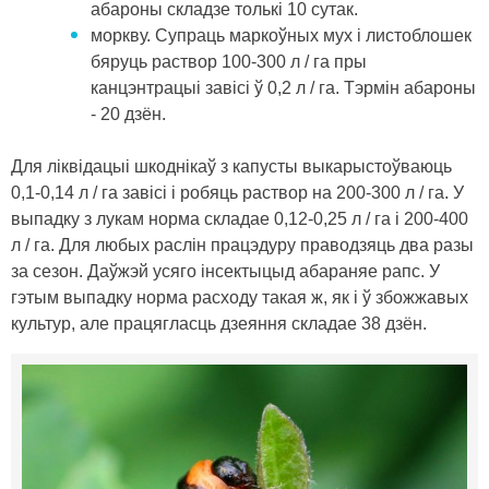
абароны складзе толькі 10 сутак.
моркву. Супраць маркоўных мух і листоблошек
бяруць раствор 100-300 л / га пры
канцэнтрацыі завісі ў 0,2 л / га. Тэрмін абароны
- 20 дзён.
Для ліквідацыі шкоднікаў з капусты выкарыстоўваюць
0,1-0,14 л / га завісі і робяць раствор на 200-300 л / га. У
выпадку з лукам норма складае 0,12-0,25 л / га і 200-400
л / га. Для любых раслін працэдуру праводзяць два разы
за сезон. Даўжэй усяго інсектыцыд абараняе рапс. У
гэтым выпадку норма расходу такая ж, як і ў збожжавых
культур, але працягласць дзеяння складае 38 дзён.