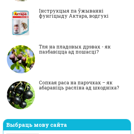
Інструкцыя па ўжыванні
фунгіцыду Актара, водгукі
Тля на пладовых дрэвах - як
пазбавіцца ад пошасці?
Сопкая раса на парэчках – як
абараніць расліна ад шкодніка?
Выбраць мову сайта