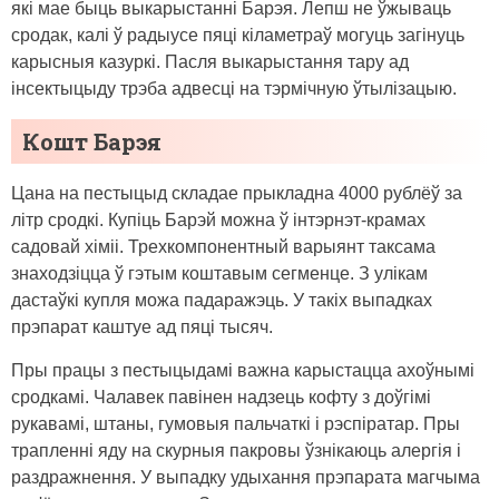
які мае быць выкарыстанні Барэя. Лепш не ўжываць
сродак, калі ў радыусе пяці кіламетраў могуць загінуць
карысныя казуркі. Пасля выкарыстання тару ад
інсектыцыду трэба адвесці на тэрмічную ўтылізацыю.
Кошт Барэя
Цана на пестыцыд складае прыкладна 4000 рублёў за
літр сродкі. Купіць Барэй можна ў інтэрнэт-крамах
садовай хіміі. Трехкомпонентный варыянт таксама
знаходзіцца ў гэтым коштавым сегменце. З улікам
дастаўкі купля можа падаражэць. У такіх выпадках
прэпарат каштуе ад пяці тысяч.
Пры працы з пестыцыдамі важна карыстацца ахоўнымі
сродкамі. Чалавек павінен надзець кофту з доўгімі
рукавамі, штаны, гумовыя пальчаткі і рэспіратар. Пры
трапленні яду на скурныя пакровы ўзнікаюць алергія і
раздражнення. У выпадку удыхання прэпарата магчыма