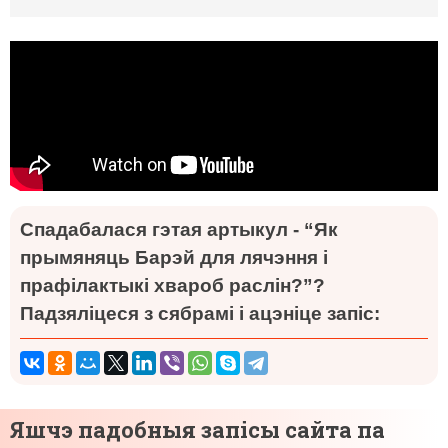
Спадабалася гэтая артыкул - “Як
прымяняць Барэй для лячэння і
прафілактыкі хвароб раслін?”?
Падзяліцеся з сябрамі і ацэніце запіс:
Яшчэ падобныя запісы сайта па