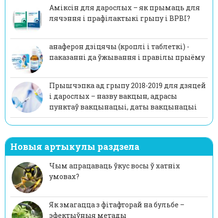
Аміксін для дарослых – як прымаць для
лячэння і прафілактыкі грыпу і ВРВІ?
анаферон дзіцячы (кроплі і таблеткі) -
паказанні да ўжывання і правілы прыёму
Прышчэпка ад грыпу 2018-2019 для дзяцей
і дарослых – назву вакцын, адрасы
пунктаў вакцынацыі, даты вакцынацыі
Новыя артыкулы раздзела
Чым апрацаваць ўкус восы ў хатніх
умовах?
Як змагацца з фітафторай на бульбе –
эфектыўныя метады