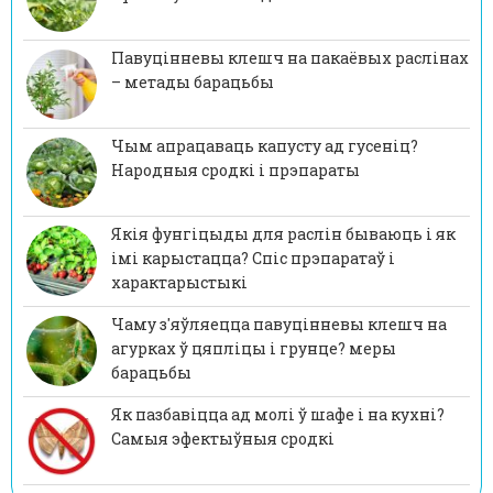
Павуцінневы клешч на пакаёвых раслінах
– метады барацьбы
Чым апрацаваць капусту ад гусеніц?
Народныя сродкі і прэпараты
Якія фунгіцыды для раслін бываюць і як
імі карыстацца? Спіс прэпаратаў і
характарыстыкі
Чаму з'яўляецца павуцінневы клешч на
агурках ў цяпліцы і грунце? меры
барацьбы
Як пазбавіцца ад молі ў шафе і на кухні?
Самыя эфектыўныя сродкі