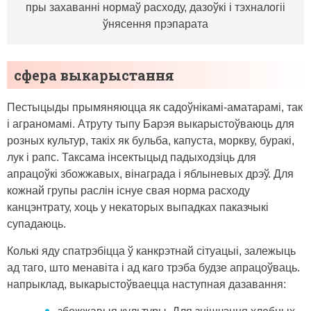
пры захаванні нормаў расходу, дазоўкі і тэхналогіі
ўнясення прэпарата
сфера выкарыстання
Пестыцыды прымяняюцца як садоўнікамі-аматарамі, так
і аграномамі. Атруту тыпу Барэя выкарыстоўваюць для
розных культур, такіх як бульба, капуста, моркву, буракі,
лук і рапс. Таксама інсектыцыд падыходзіць для
апрацоўкі збожжавых, вінаграда і яблыневых дрэў. Для
кожнай групы раслін існуе свая норма расходу
канцэнтрату, хоць у некаторых выпадках паказчыкі
супадаюць.
Колькі яду спатрэбіцца ў канкрэтнай сітуацыі, залежыць
ад таго, што менавіта і ад каго трэба будзе апрацоўваць.
напрыклад, выкарыстоўваецца наступная дазавання: