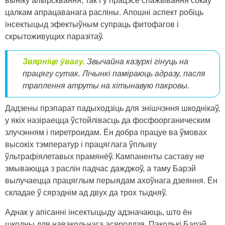
выніку апырсквання, так і ў працэсе спажывання сокаў
цалкам апрацаванага расліны. Апошні аспект робіць
інсектыцыд эфектыўным супраць фитофагов і
скрытоживущих паразітаў.
Звярніце ўвагу.
Звычайна казуркі гінуць на
працягу сутак. Лічынкі паміраюць адразу, пасля
траплення атруты на хітынавую пакровы.
Дадзены прэпарат падыходзіць для знішчэння шкоднікаў,
у якіх назіраецца ўстойлівасць да фосфоорганическим
злучэнням і пиретроидам. Ён добра працуе ва ўмовах
высокіх тэмператур і працяглага ўплыву
ўльтрафіялетавых прамянёў. Кампаненты саставу не
змываюцца з раслін падчас дажджоў, а таму Барэй
вылучаецца працяглым перыядам ахоўнага дзеяння. Ён
складае ў сярэднім ад двух да трох тыдняў.
Аднак у апісанні інсектыцыду адзначаюць, што ён
шкодны для навакольнага асяроддзя. Паколькі Барэй