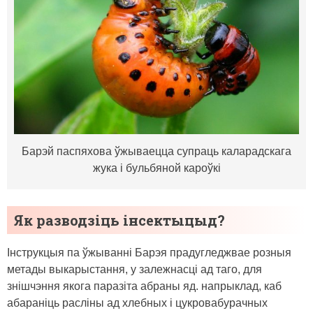
Барэй паспяхова ўжываецца супраць каларадскага
жука і бульбяной кароўкі
Як разводзіць інсектыцыд?
Інструкцыя па ўжыванні Барэя прадугледжвае розныя
метады выкарыстання, у залежнасці ад таго, для
знішчэння якога паразіта абраны яд. напрыклад, каб
абараніць расліны ад хлебных і цукровабурачных