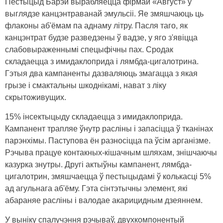
Пестыцыд Барэй вырабляецца фірмай «Август» ў
выглядзе канцэнтраванай эмульсіі. Яе змяшчаюць ць
флаконы аб'ёмам па аднаму літру. Пасля таго, як
канцэнтрат будзе разведзены ў вадзе, у яго з'явіцца
слабовыраженнымі спецыфічны пах. Сродак
складаецца з имидаклоприда і лямбда-цигалотрина.
Гэтыя два кампаненты дазваляюць змагацца з якая
грызе і смактальны шкоднікамі, нават з ліку
скрытоживущих.
15% інсектыцыду складаецца з имидаклоприда.
Кампанент трапляе ўнутр расліны і запасіцца ў тканінах
парэнхімы. Паступова ён разносіцца па ўсім арганізме.
Рэчыва працуе контакных-кішачным шляхам, знішчаючы
казурка знутры. Другі актыўны кампанент, лямбда-
цигалотрин, змяшчаецца ў пестыцыдамі ў колькасці 5%
ад агульнага аб'ёму. Гэта сінтэтычны элемент, які
абараняе расліны і валодае акарицидным дзеяннем.
У выніку спалучэння рэчываў, двухкомпонентый