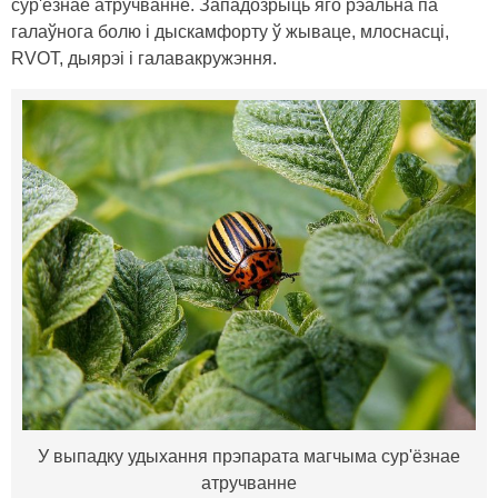
сур'ёзнае атручванне. Западозрыць яго рэальна па
галаўнога болю і дыскамфорту ў жываце, млоснасці,
RVOT, дыярэі і галавакружэння.
У выпадку удыхання прэпарата магчыма сур'ёзнае
атручванне