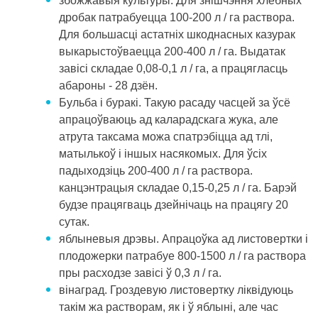
збожжавыя культуры. Для знішчэння хлебных
дробак патрабуецца 100-200 л / га раствора.
Для большасці астатніх шкоднасных казурак
выкарыстоўваецца 200-400 л / га. Выдатак
завісі складае 0,08-0,1 л / га, а працягласць
абароны - 28 дзён.
Бульба і буракі. Такую расаду часцей за ўсё
апрацоўваюць ад каларадскага жука, але
атрута таксама можа спатрэбіцца ад тлі,
матылькоў і іншых насякомых. Для ўсіх
падыходзіць 200-400 л / га раствора.
канцэнтрацыя складае 0,15-0,25 л / га. Барэй
будзе працягваць дзейнічаць на працягу 20
сутак.
яблыневыя дрэвы. Апрацоўка ад листовертки і
плодожерки патрабуе 800-1500 л / га раствора
пры расходзе завісі ў 0,3 л / га.
вінаград. Гроздевую листовертку ліквідуюць
такім жа растворам, як і ў яблыні, але час