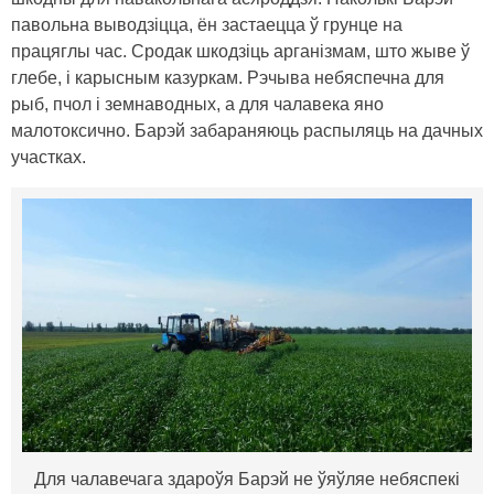
павольна выводзіцца, ён застаецца ў грунце на
працяглы час. Сродак шкодзіць арганізмам, што жыве ў
глебе, і карысным казуркам. Рэчыва небяспечна для
рыб, пчол і земнаводных, а для чалавека яно
малотоксично. Барэй забараняюць распыляць на дачных
участках.
Для чалавечага здароўя Барэй не ўяўляе небяспекі