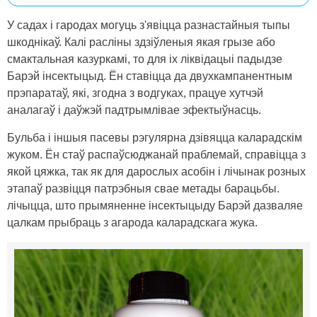
У садах і гародах могуць з'явіцца разнастайныя тыпы
шкоднікаў. Калі расліны здзіўленыя якая грызе або
смактальная казуркамі, то для іх ліквідацыі падыдзе
Барэй інсектыцыд. Ён ставіцца да двухкампанентным
прэпаратаў, які, згодна з водгуках, працуе хутчэй
аналагаў і даўжэй падтрымлівае эфектыўнасць.
Бульба і іншыя пасевы рэгулярна дзівяцца каларадскім
жуком. Ён стаў распаўсюджанай праблемай, справіцца з
якой цяжка, так як для дарослых асобін і лічынак розных
этапаў развіцця патрэбныя свае метады барацьбы.
лічыцца, што прымяненне інсектыцыду Барэй дазваляе
цалкам прыбраць з агарода каларадскага жука.