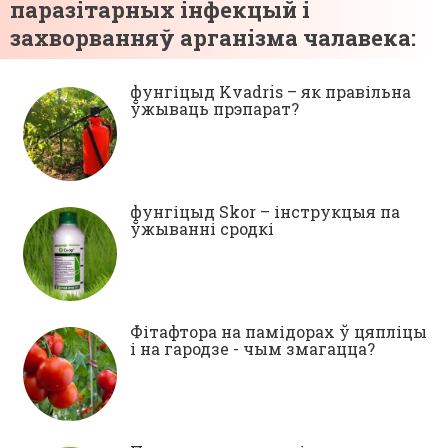
паразітарных інфекцый і
захворванняў арганізма чалавека:
фунгіцыд Kvadris – як правільна
ўжываць прэпарат?
фунгіцыд Skor – інструкцыя па
ўжыванні сродкі
Фітафтора на памідорах ў цяпліцы
і на гародзе - чым змагацца?