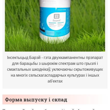
Інсектыцыд Барэй - гэта двухкампанентны прэпарат
для барацьбы з шырокім спектрам што грызлi і
смактальных шкоднікаў, уключаючы скрытоживущих
на многіх сельскагаспадарчых культурах і іншых
аб'ектах
Форма выпуску і склад