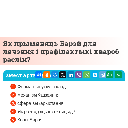
Як прымяняць Барэй для
лячэння і прафілактыкі хвароб
раслін?
змест артыкула:
A +
а-
Форма выпуску і склад
механізм ўздзеяння
сфера выкарыстання
Як разводзіць інсектыцыд?
Кошт Барэя