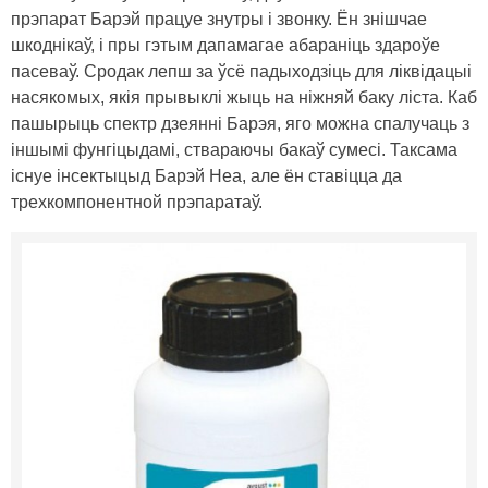
прэпарат Барэй працуе знутры і звонку. Ён знішчае
шкоднікаў, і пры гэтым дапамагае абараніць здароўе
пасеваў. Сродак лепш за ўсё падыходзіць для ліквідацыі
насякомых, якія прывыклі жыць на ніжняй баку ліста. Каб
пашырыць спектр дзеянні Барэя, яго можна спалучаць з
іншымі фунгіцыдамі, ствараючы бакаў сумесі. Таксама
існуе інсектыцыд Барэй Неа, але ён ставіцца да
трехкомпонентной прэпаратаў.