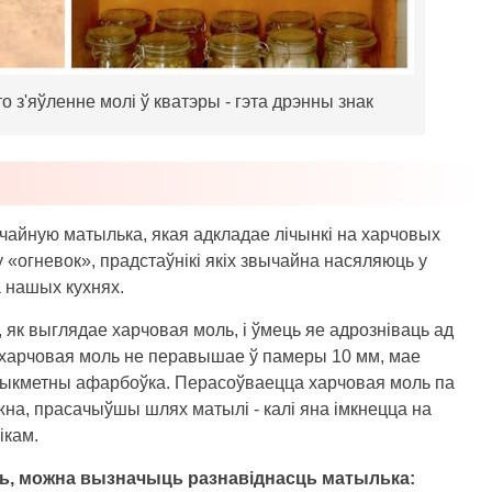
 з'яўленне молі ў кватэры - гэта дрэнны знак
чайную матылька, якая адкладае лічынкі на харчовых
 «огневок», прадстаўнікі якіх звычайна насяляюць у
 нашых кухнях.
, як выглядае харчовая моль, і ўмець яе адрозніваць ад
 харчовая моль не перавышае ў памеры 10 мм, мае
рыкметны афарбоўка. Перасоўваецца харчовая моль па
жна, прасачыўшы шлях матылі - калі яна імкнецца на
ікам.
оль, можна вызначыць разнавіднасць матылька: