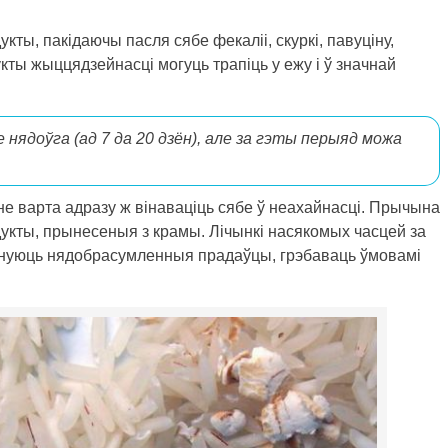
укты, пакідаючы пасля сябе фекаліі, скуркі, павуціну,
кты жыццядзейнасці могуць трапіць у ежу і ў значнай
нядоўга (ад 7 да 20 дзён), але за гэты перыяд можа
не варта адразу ж вінаваціць сябе ў неахайнасці. Прычына
дукты, прынесеныя з крамы. Лічынкі насякомых часцей за
пануюць нядобрасумленныя прадаўцы, грэбаваць ўмовамі