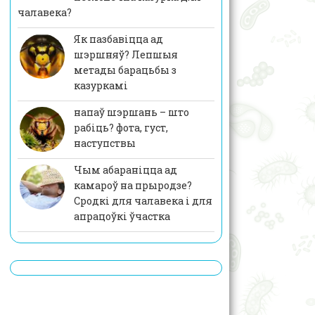
чалавека?
Як пазбавіцца ад
шэршняў? Лепшыя
метады барацьбы з
казуркамі
напаў шэршань – што
рабіць? фота, густ,
наступствы
Чым абараніцца ад
камароў на прыродзе?
Сродкі для чалавека і для
апрацоўкі ўчастка