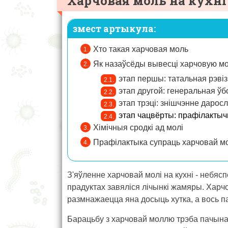
Харчовая моль на кухні 
змест артыкула:
Хто такая харчовая моль
Як назаўсёды вывесці харчовую м
этап першы: татальная рэвіз
этап другой: генеральная ўб
этап трэці: знішчэнне дарос
этап чацвёрты: прафілакты
Хімічныя сродкі ад молі
Прафілактыка супраць харчовай м
З'яўленне харчовай молі на кухні - небяспе
прадуктах завяліся лічынкі жамяры. Харчо
размнажаецца яна досыць хутка, а вось па
Барацьбу з харчовай моллю трэба пачынац