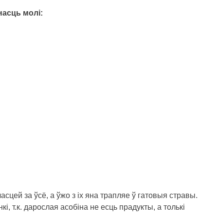
насць молі:
асцей за ўсё, а ўжо з іх яна трапляе ў гатовыя стравы.
, т.к. дарослая асобіна не есць прадукты, а толькі