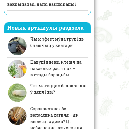
вакцынацыі, даты вакцынацыі
Новыя артыкулы раздзела
Чым эфектыўна труціць
блашчыц у кватэры
Павуцінневы клешч на
пакаёвых раслінах –
метады барацьбы
Як змагацца з белакрылкі
ў цяпліцы?
Сараканожка або
валасянка хатняя – як
вывесці з дома? Ці
небяспечна казурка для