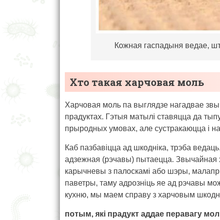
Кожная гаспадыня ведае, што
Хто такая харчовая моль
Харчовая моль па выглядзе нагадвае звы
прадуктах. Гэтыя матылі ставяцца да тыпу
прыродных умовах, але сустракаюцца і на
Каб пазбавіцца ад шкодніка, трэба ведаць
адзежная (рэчавы) пытаецца. Звычайная
карычневы з палоскамі або шэры, малап
паветры, таму адрозніць яе ад рэчавы мо
кухню, мы маем справу з харчовым шкодн
потым, які прадукт аддае перавагу м