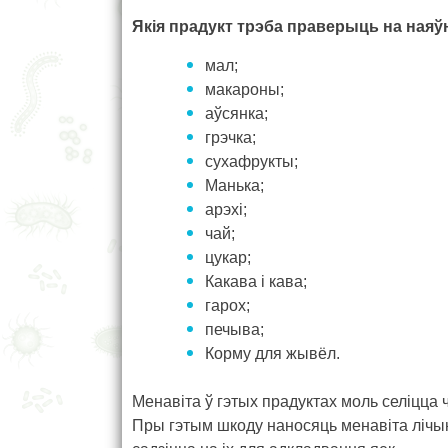
Якія прадукт трэба праверыць на наяў
мал;
макароны;
аўсянка;
грэчка;
сухафрукты;
Манька;
арэхі;
чай;
цукар;
Какава і кава;
гарох;
печыва;
Корму для жывёл.
Менавіта ў гэтых прадуктах моль селіцца ч
Пры гэтым шкоду наносяць менавіта лічынкі