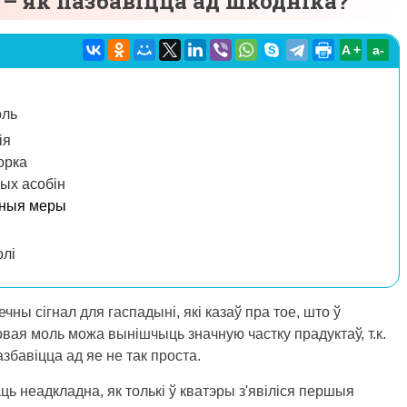
– як пазбавіцца ад шкодніка?
A +
а-
оль
ія
орка
лых асобін
чныя меры
олі
чны сігнал для гаспадыні, які казаў пра тое, што ў
вая моль можа вынішчыць значную частку прадуктаў, т.к.
збавіцца ад яе не так проста.
ь неадкладна, як толькі ў кватэры з'явіліся першыя