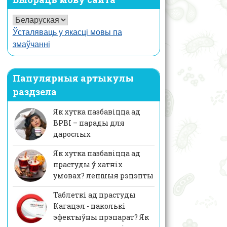
Ўсталяваць у якасці мовы па
змаўчанні
Папулярныя артыкулы
раздзела
Як хутка пазбавіцца ад
ВРВІ – парады для
дарослых
Як хутка пазбавіцца ад
прастуды ў хатніх
умовах? лепшыя рэцэпты
Таблеткі ад прастуды
Кагацэл - наколькі
эфектыўны прэпарат? Як