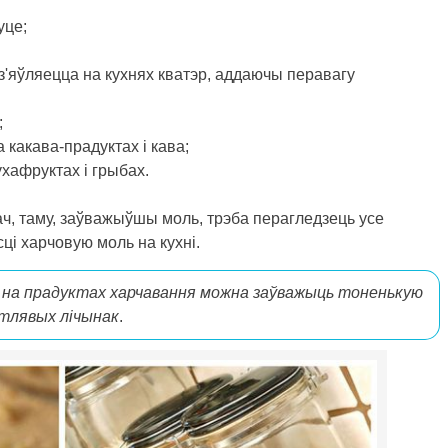
уце;
 з'яўляецца на кухнях кватэр, аддаючы перавагу
;
какава-прадуктах і кава;
ухафруктах і грыбах.
ач, таму, заўважыўшы моль, трэба перагледзець усе
ці харчовую моль на кухні.
, на прадуктах харчавання можна заўважыць тоненькую
ўтлявых лічынак
.