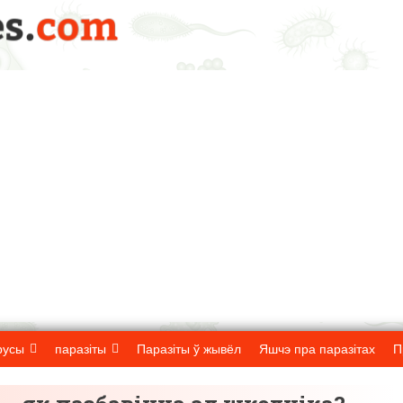
русы
паразіты
Паразіты ў жывёл
Яшчэ пра паразітах
П