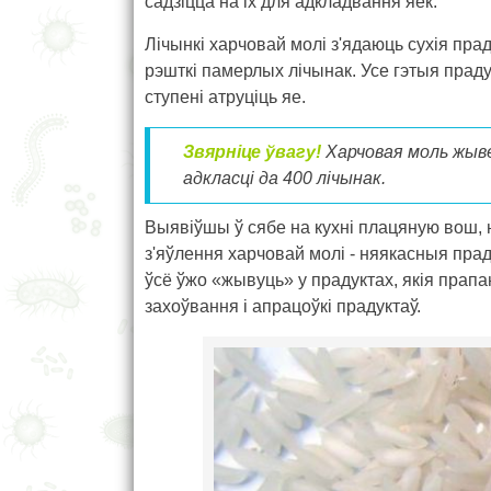
садзіцца на іх для адкладвання яек.
Лічынкі харчовай молі з'ядаюць сухія прад
рэшткі памерлых лічынак. Усе гэтыя праду
ступені атруціць яе.
Звярніце ўвагу!
Харчовая моль жыве 
адкласці да 400 лічынак.
Выявіўшы ў сябе на кухні плацяную вош, 
з'яўлення харчовай молі - няякасныя пра
ўсё ўжо «жывуць» у прадуктах, якія пра
захоўвання і апрацоўкі прадуктаў.