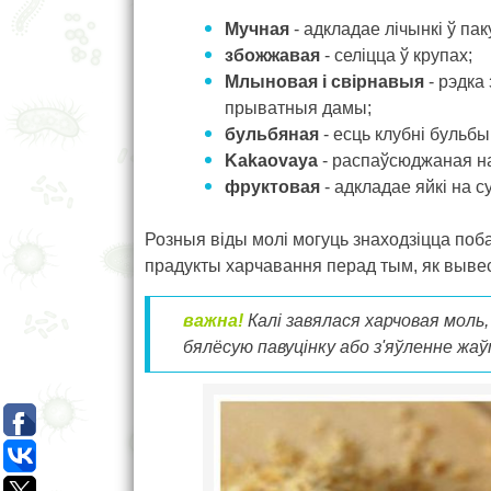
Мучная
- адкладае лічынкі ў пак
збожжавая
- селіцца ў крупах;
Млыновая і свірнавыя
- рэдка
прыватныя дамы;
бульбяная
- есць клубні бульбы
Kakaovaya
- распаўсюджаная на 
фруктовая
- адкладае яйкі на с
Розныя віды молі могуць знаходзіцца поб
прадукты харчавання перад тым, як вывес
важна!
Калі завялася харчовая моль
бялёсую павуцінку або з'яўленне жа