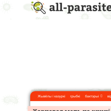
Жывёлы і казуркі
грыбкі
бактэрыі
ві