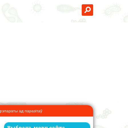
рэпараты ад паразітаў
Выбраць мову сайта