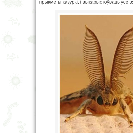
прыкметы казуркі, і выкарыстоўваць усе 