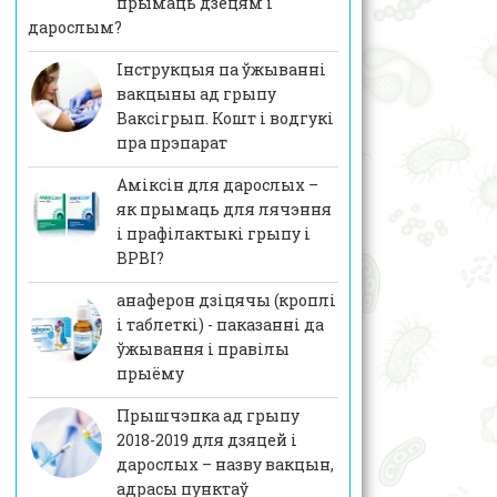
прымаць дзецям і
дарослым?
Інструкцыя па ўжыванні
вакцыны ад грыпу
Ваксігрып. Кошт і водгукі
пра прэпарат
Аміксін для дарослых –
як прымаць для лячэння
і прафілактыкі грыпу і
ВРВІ?
анаферон дзіцячы (кроплі
і таблеткі) - паказанні да
ўжывання і правілы
прыёму
Прышчэпка ад грыпу
2018-2019 для дзяцей і
дарослых – назву вакцын,
адрасы пунктаў