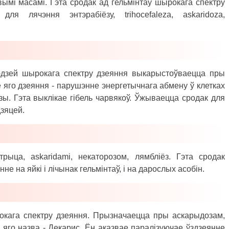
вымі масамі. Гэта сродак ад гельмінтаў шырокага спектру
я лячэння энтэрабіёзу, trihocefaleza, askaridoza,
юдзей шырокага спектру дзеяння выкарыстоўваецца пры
е яго дзеяння - парушэнне энергетычнага абмену ў клетках
зы. Гэта выклікае гібель чарвякоў. Ўжываецца сродак для
дзяцей.
рыца, askaridami, некаторозом, лямбліёз. Гэта сродак
е на яйкі і лічынак гельмінтаў, і на дарослых асобін.
рокага спектру дзеяння. Прызначаецца пры аскарыдозам,
 яго назва - Декарис. Ён аказвае паралізуючае ўздзеянне