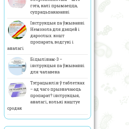
гэта, калі прымаецца,
супрацьпаказанні
Інструкцыя па ўжыванні
Немозола для дзяцей і
дарослых. кошт
прэпарата, водгукі і
аналагі
Біцылінам-3 –
інструкцыя па ўжыванні
для чалавека
Тэтрацыклін ў таблетках
– ад чаго прызначаюць
прэпарат? інструкцыя,
аналагі, колькі каштуе
сродак