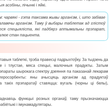
 асобіны, лічынкі і яйкі.
 чарвякі - гэта таксама жывы арганізм, і, што забівае
 чалавечы арганізм. Таму ў выбары таблетак ад глістоў
еся спецыяліста, які падбярэ аптымальны прэпарат,
ралюе стан пацыента.
тавыя таблеткі, трэба правесці падрыхтоўку. За тыдзень да
е і тлустае, мяса спецыі, малочныя прадукты. Затым
параты шырокага спектру дзеяння па паказанай лекарам
росорбенты: яны ачысцяць арганізм ад прадуктаў
а такіх прэпаратаў ставяцца: вугаль (чорны ці белы),
 аднавіць функцыі розных органаў, таму прызначаюцца
абіётыкі і імунамадулятары.