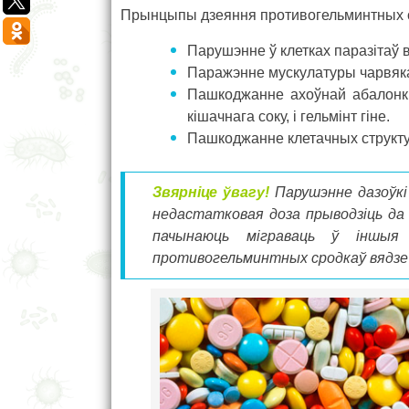
Прынцыпы дзеяння противогельминтных с
Парушэнне ў клетках паразітаў 
Паражэнне мускулатуры чарвяк
Пашкоджанне ахоўнай абалонкі
кішачнага соку, і гельмінт гіне.
Пашкоджанне клетачных структур,
Звярніце ўвагу!
Парушэнне дазоўкі
недастатковая доза прыводзіць да 
пачынаюць міграваць ў іншыя 
противогельминтных сродкаў вядзе д