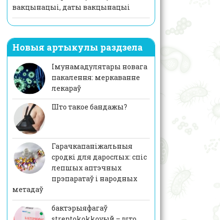
вакцынацыі, даты вакцынацыі
Новыя артыкулы раздзела
Імунамадулятары новага
пакалення: меркаванне
лекараў
Што такое бандажы?
Гарачкапаніжальныя
сродкі для дарослых: спіс
лепшых аптэчных
прэпаратаў і народных
метадаў
бактэрыяфагаў
streptokokkovый – што