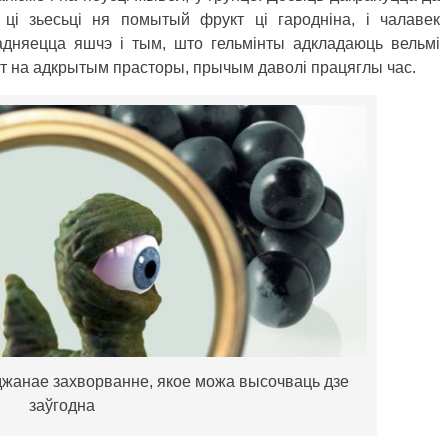
 ці зьесьці ня помытый фрукт ці гародніна, і чалавек
адняецца яшчэ і тым, што гельмінты адкладаюць вельмі
ат на адкрытым прасторы, прычым даволі працяглы час.
юджанае захворванне, якое можа высочваць дзе
заўгодна