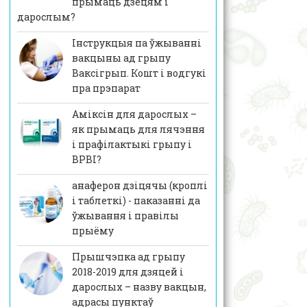
прымаць дзецям і
дарослым?
Інструкцыя па ўжыванні
вакцыны ад грыпу
Ваксігрып. Кошт і водгукі
пра прэпарат
Аміксін для дарослых –
як прымаць для лячэння
і прафілактыкі грыпу і
ВРВІ?
анаферон дзіцячы (кроплі
і таблеткі) - паказанні да
ўжывання і правілы
прыёму
Прышчэпка ад грыпу
2018-2019 для дзяцей і
дарослых – назву вакцын,
адрасы пунктаў