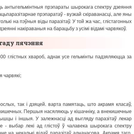
ць антыгельмінтныя прэпараты шырокага спектру дзеяння
цьпаразітарнае прэпаратаў - вузкай скіраванасці, але яны
лькі на пэўныя віды паразітаў. У той жа час, глістагонных
еянні накіраваныя на барацьбу з усімі відамі чарвякоў.
етаду лячэння
0 глістных хвароб, аднак усе гельмінты падзяляюцца за
​​чарвякі;
рослых, так і дзяцей. варта памятаць, што акрамя класаў,
екишечных. Першыя насяляюць у кішачніку, а внекишечные
 мышцы і іншыя. У залежнасці ад выгляду паразітаў лекар
 - выбар лекі ад глістоў ў чалавека шырокага спектру
нне на некалькі відаў паразітаў адначасова. Акрамя таго,