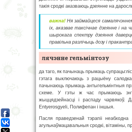
такія сродкі аказваюць дзеянне на дарослыя
важна!
Ня займайцеся самалячэннем:
іх, аказвае таксічнае дзеянне і на
шырокага спектру дзеяння даверц
правільна разлічыць дозу і пракант
лячэнне гельмінтозу
да таго, як пачынаць прымаць супрацьгліс
гэтага выключаюць з рацыёну салодка
пачынаюць прымаць антыгельмінтныя прэ
схеме. У гэты ж час прымаюць энте
жыццядзейнасці і распаду чарвякоў. Д
Entyerosgyeli, Полифепан і іншыя.
Пасля праведзенай тэрапіі неабходна
агульнаўмацавальныя сродкі, вітаміны, пр