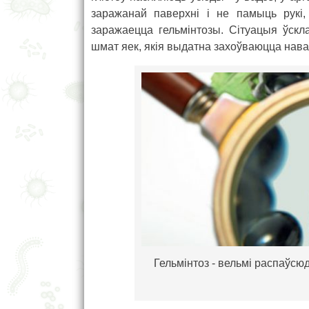
заражанай паверхні і не памыць рукі,
заражаецца гельмінтозы. Сітуацыя ўскл
шмат яек, якія выдатна захоўваюцца нав
Гельмінтоз - вельмі распаўс