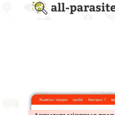
Жывёлы і казуркі
грыбкі
бактэрыі
ві