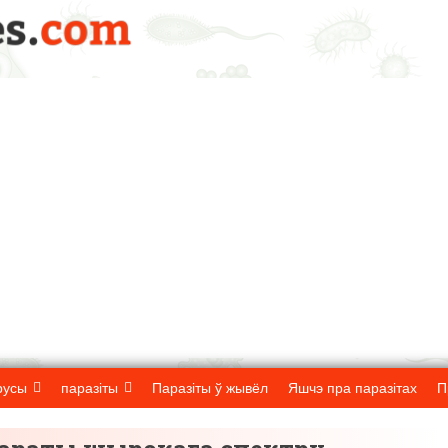
русы
паразіты
Паразіты ў жывёл
Яшчэ пра паразітах
П