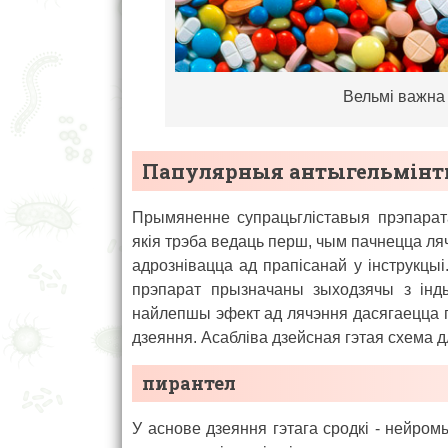
Вельмі важна
Папулярныя антыгельмінт
Прымяненне супрацьгліставыя прэпарата
якія трэба ведаць перш, чым пачнецца л
адрознівацца ад прапісанай у інструкцы
прэпарат прызначаны зыходзячы з інды
найлепшы эфект ад лячэння дасягаецца п
дзеяння. Асабліва дзейсная гэтая схема д
пирантел
У аснове дзеяння гэтага сродкі - нейро