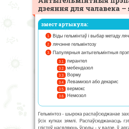
Антыгельмінтныя прэп
дзеяння для чалавека –
змест артыкула:
Віды гельмінтаў і выбар метаду ля
лячэнне гельмінтозу
Папулярныя антыгельмінтныя прэ
пирантел
мебендазол
Ворму
Левамизол або декарис
вермокс
Немозол
Гельмінтоз - шырока распаўсюджанае зах
ўсіх кутках зямлі. Распаўсюджанасць г
глістоў насяляюць ўсюды - у вадзе, ў арг