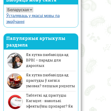
Ўсталяваць у якасці мовы па
змаўчанні
Папулярныя артыкулы
раздзела
Як хутка пазбавіцца ад
ВРВІ – парады для
дарослых
Як хутка пазбавіцца ад
прастуды ў хатніх
умовах? лепшыя рэцэпты
Таблеткі ад прастуды
Кагацэл - наколькі
эфектыўны прэпарат? Як