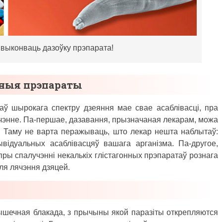
 выконваць дазоўку прэпарата!
ныя прэпараты
ў шырокага спектру дзеяння мае свае асаблівасці, пра
ячэнне. Па-першае, дазавання, прызначаная лекарам, можа
і. Таму не варта перажываць, што лекар нешта наблытаў:
відуальных асаблівасцяў вашага арганізма. Па-другое,
ры спалучэнні некалькіх глістагонных прэпаратаў рознага
ля лячэння дзяцей.
мышечная блакада, з прычыны якой паразіты открепляются