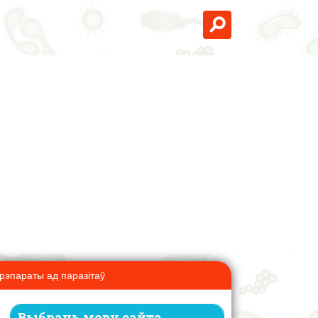
рэпараты ад паразітаў
Выбраць мову сайта