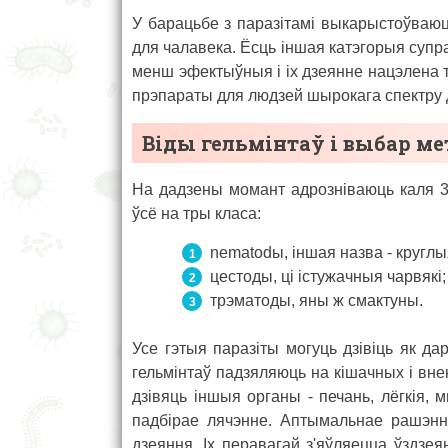
У барацьбе з паразітамі выкарыстоўваю
для чалавека. Ёсць іншая катэгорыя супра
менш эфектыўныя і іх дзеянне нацэлена то
прэпараты для людзей шырокага спектру дз
Віды гельмінтаў і выбар м
На дадзены момант адрозніваюць каля 30
ўсё на тры класа:
nematodы, іншая назва - круглыя 
цестоды, ці істужачныя чарвякі;
трэматоды, яны ж смактуны.
Усе гэтыя паразіты могуць дзівіць як да
гельмінтаў падзяляюць на кішачных і вн
дзівяць іншыя органы - печань, лёгкія,
падбірае лячэнне. Аптымальнае рашэнне
дзеяння. Іх перавагай з'яўляецца ўздзея