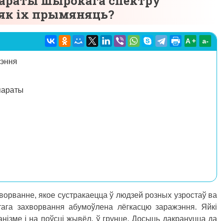
араты шырокага спектру
 як іх прымяняць?
A +
а-
чэння
параты
ворванне, якое сустракаецца ў людзей розных узростаў ва
этага захворвання абумоўлена лёгкасцю заражэння. Яйкі
анізме і на поўсці жывёл, ў грунце. Досыць дакрануцца да