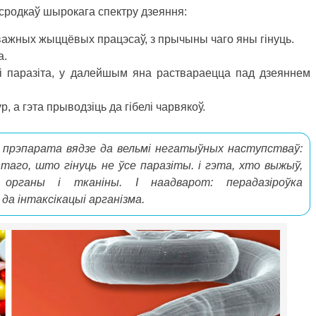
родкаў шырокага спектру дзеяння:
важных жыццёвых працэсаў, з прычыны чаго яны гінуць.
а.
 паразіта, у далейшым яна раствараецца пад дзеяннем
 а гэта прыводзіць да гібелі чарвякоў.
 прэпарата вядзе да вельмі негатыўных наступстваў:
таго, што гінуць не ўсе паразіты. і гэта, хто выжыў,
органы і тканіны. І наадварот: перадазіроўка
а інтаксікацыі арганізма.