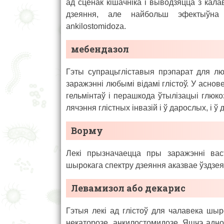
ад сценак кішачніка і выводзяцца з кала
дзеяння, але найбольш эфектыўна дл
ankilostomidoza.
мебендазол
Гэты супрацьгліставыя прэпарат для л
заражэнні любымі відамі глістоў. У аснов
гельмінтаў і перашкода ўтылізацыі глюко
лячэння глістных інвазій і ў дарослых, і ў 
Ворму
Лекі прызначаецца пры заражэнні васт
шырокага спектру дзеяння аказвае ўздзеянн
Левамизол або декарис
Гэтыя лекі ад глістоў для чалавека шы
некаторозе, анкилостомидозе. Яшчэ адно