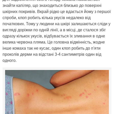
знайти капіляр, що знаходиться близько до поверхні
шкірних покривів. Вкрай рідко це вдається йому з першої
спроби, клоп робить кілька укусів недалеко від
початкових. Тому у людини на шкірі залишаються сліди у
вигляді доріжки по одній лінії, а в місці, де сталося збіг
одразу кількох укусів, відбувається їх зливання в одне
велика червона пляма. Це головна відмінність, жодне
інше комаха так не кусає, один клоп робить до п'яти
проколів дерми на відстані 3-4 сантиметрів один від
одного.