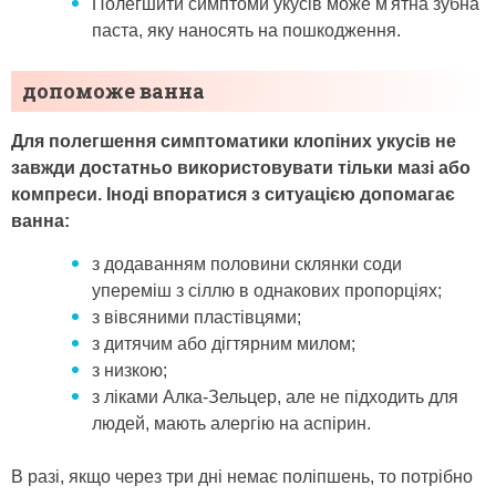
Полегшити симптоми укусів може м'ятна зубна
паста, яку наносять на пошкодження.
допоможе ванна
Для полегшення симптоматики клопіних укусів не
завжди достатньо використовувати тільки мазі або
компреси. Іноді впоратися з ситуацією допомагає
ванна:
з додаванням половини склянки соди
упереміш з сіллю в однакових пропорціях;
з вівсяними пластівцями;
з дитячим або дігтярним милом;
з низкою;
з ліками Алка-Зельцер, але не підходить для
людей, мають алергію на аспірин.
В разі, якщо через три дні немає поліпшень, то потрібно