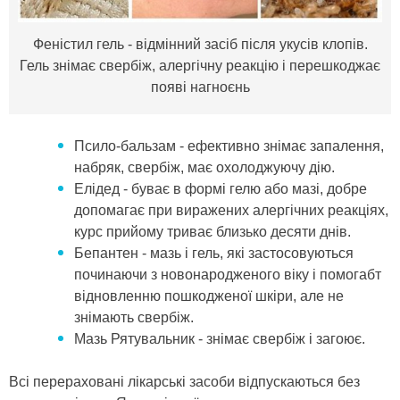
Феністил гель - відмінний засіб після укусів клопів.
Гель знімає свербіж, алергічну реакцію і перешкоджає
появі нагноєнь
Псило-бальзам - ефективно знімає запалення,
набряк, свербіж, має охолоджуючу дію.
Елідед - буває в формі гелю або мазі, добре
допомагає при виражених алергічних реакціях,
курс прийому триває близько десяти днів.
Бепантен - мазь і гель, які застосовуються
починаючи з новонародженого віку і помогабт
відновленню пошкодженої шкіри, але не
знімають свербіж.
Мазь Рятувальник - знімає свербіж і загоює.
Всі перераховані лікарські засоби відпускаються без