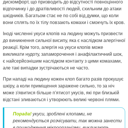
дискомфорт, що призводить до відсутності повноцінного
відпочинку і до дратівливості людей, схильним до атаки
шкідників. Багатьом стає не по собі від думки, що коли
вони сплять по їх тілу повзають комахи і смокчуть їх кров.
Іноді численні укуси клопів на людину можуть призвести
до виникнення сильної висипу, яка є наслідком алергічної
реакції. Крім того, алергія на укуси клопів може
викликати нудоту, запаморочення і анафілактичний шок,
є найсерйознішим наслідком контакту з цими комахами,
але такі випадки зустрічаються не часто.
При нападі на людину кожен клоп багато разів прокушує
шкіру, а коли приміщення заражене сильно, то за ніч
може з'явитися більше п'ятисот укусів, які при близькій
відстані зливаються і утворюють великі червоні плями.
Порада!
укуси, зроблені клопами, не
рекомендується розчісувати, так можна занести
в пошкодження мікроорганізми, викликають