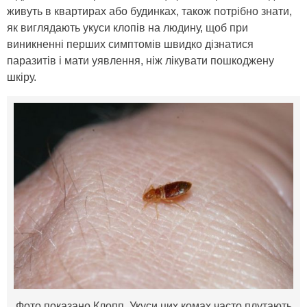
живуть в квартирах або будинках, також потрібно знати,
як виглядають укуси клопів на людину, щоб при
виникненні перших симптомів швидко дізнатися
паразитів і мати уявлення, ніж лікувати пошкоджену
шкіру.
Фото показано Клопп. Укуси цих комах часто плутають