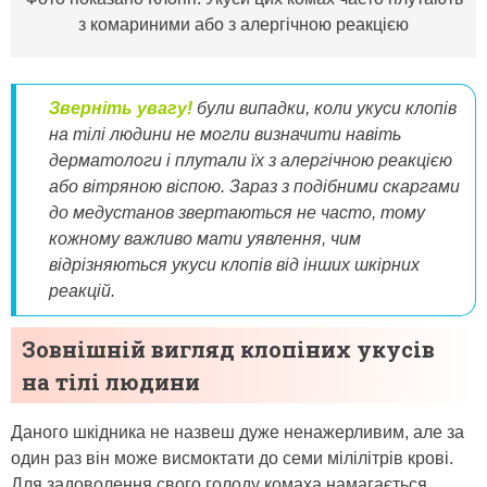
з комариними або з алергічною реакцією
Зверніть увагу!
були випадки, коли укуси клопів
на тілі людини не могли визначити навіть
дерматологи і плутали їх з алергічною реакцією
або вітряною віспою. Зараз з подібними скаргами
до медустанов звертаються не часто, тому
кожному важливо мати уявлення, чим
відрізняються укуси клопів від інших шкірних
реакцій.
Зовнішній вигляд клопіних укусів
на тілі людини
Даного шкідника не назвеш дуже ненажерливим, але за
один раз він може висмоктати до семи мілілітрів крові.
Для задоволення свого голоду комаха намагається