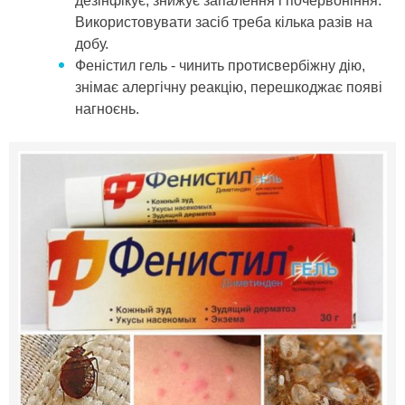
дезінфікує, знижує запалення і почервоніння.
Використовувати засіб треба кілька разів на
добу.
Феністил гель - чинить протисвербіжну дію,
знімає алергічну реакцію, перешкоджає появі
нагноєнь.