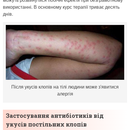
можуть розвинутися побічні ефекти при безграмотному
використанні. В основному курс терапії триває десять
днів.
Після укусів клопів на тілі людини може з'явитися
алергія
Застосування антибіотиків від
укусів постільних клопів