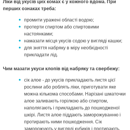
Ліки від укусів цих комах є у кожного вдома. При
перших ознаках треба:
промити уражені області водою;
протерти спиртом або спиртовими
настоянками;
намазати місця укусів содою у вигляді кашки;
для зняття набряку в міру необхідності
прикладати лід.
Чим мазати укуси клопів від набряку та свербежу:
сік алое - до укусів прикладають листя цієї
рослини або роблять ліки, приготувати яке
можна кількома способами. Нарізані шматочки
алое заливають горілкою або спиртом,
наполягають і прикладають до пошкодженої
шкірі. Листя алое піддають заморожуванню і
протирають ними пошкодження. Сік
заморожують у вигляді кубиків і протирають