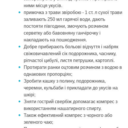
ними місця укусів.
примочка з трави звіробою - 1 ст. л сухої трави
заливають 250 мл гарячої води, дають
постояти півгодини, змочують розчином
серветку або бавовняну ганчірочку і
накладають на пошкодження.
Добре прибирають больові відчуття і набряк
свіжовичавлений сік подорожника, часнику,
ріпчастої цибулі, листя петрушки, картоплі.
Протирати ранки оцтовим розчином з водою в
однакових пропорціях;
Зробити кашку з полину, подорожника,
черемхи, кульбаби і прикладати до укусів на
шкірі;
Зняти гострий свербіж допомагає компрес з
використанням нашатирного спирту.
Також ефективний компрес з чорного або
зеленого чаю;