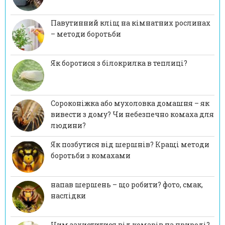
Павутинний кліщ на кімнатних рослинах
– методи боротьби
Як боротися з білокрилка в теплиці?
Сороконіжка або мухоловка домашня – як
вивести з дому? Чи небезпечно комаха для
людини?
Як позбутися від шершнів? Кращі методи
боротьби з комахами
напав шершень – що робити? фото, смак,
наслідки
Чим захиститися від комарів на природі?