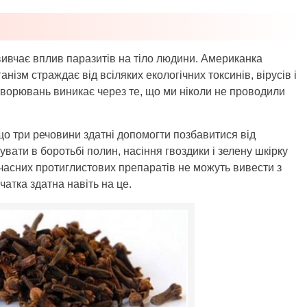
 вивчає вплив паразитів на тіло людини. Американка
нізм страждає від всіляких екологічних токсинів, вірусів і
хворювань виникає через те, що ми ніколи не проводили
що три речовини здатні допомогти позбавитися від
вати в боротьбі полин, насіння гвоздики і зелену шкірку
сучасних протиглистових препаратів не можуть вивести з
чатка здатна навіть на це.