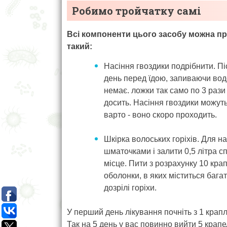
Робимо тройчатку самі
Всі компоненти цього засобу можна пр
такий:
Насіння гвоздики подрібнити. Пі
день перед їдою, запиваючи водо
немає. ложки так само по 3 рази 
досить. Насіння гвоздики можуть
варто - воно скоро проходить.
Шкірка волоських горіхів. Для на
шматочками і залити 0,5 літра сп
місце. Пити з розрахунку 10 крап
оболонки, в яких міститься бага
дозрілі горіхи.
У перший день лікування почніть з 1 крапл
Так на 5 день у вас повинно вийти 5 крапе