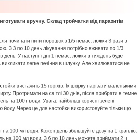
иготувати вручну. Склад тройчатки від паразитів
сля починати пити порошок з 1/5 немає. ложки 3 рази в
ю. З 3 по 10 день лікування потрібно вживати по 1/3
в день. У наступні дні 1 немає. ложки в тиждень буде
 викликати легке печіння в шлунку. Але хвилюватися не
стойки вистачить 15 горіхів. Їх шкірку нарізати маленькими
ирту. Протримати на світлі 30 днів, після прибрати в темне
ель на 100 г води. Увага: найбільш корисні зелені
то йоду. Через це для настойки використовуйте тільки що
і на 100 мл води. Кожен день збільшуйте дозу на 1 краплю.
ль на 100 мл води. З 6 по 10 день можете приймати 2 ч