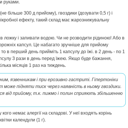
и руками.
не більше 300 д прийому), гвоздики (дозувати 0,5 г) і
имікробної ефекту, такий склад має жарознижувальну
 в ложку і запивати водою. Чи не розводити рідиною! Або в
орожніх капсул. Це набагато зручніше для прийому
то в перший день прийміть 1 капсулу до їжі. в 2 день - по 1
капсулу 3 рази в день перед їжею. Якщо буде бажання,
ілька місяців 1 раз на тиждень.
им, язвенникам і при ерозивно гастриті. Гіпертоніки
 може підняти тиск через наявність в ньому гвоздики.
ся від прийому, т.к. пижмо і полин сприяють збільшенню
 кого немає алергії на складові. У неї входять корінь
 квітки календули (1 г).