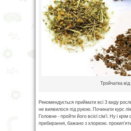
Тройчатка від
Рекомендується приймати всі 3 виду росл
не виявилося під рукою. Починати курс лік
Головне - пройти його всієї сім'ї. Ну і кр
прибирання, бажано з хлоркою. прокип'ят