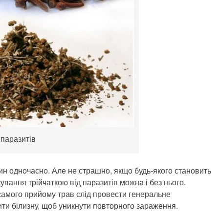
 паразитів
ин одночасно. Але не страшно, якщо будь-якого становить
ування трійчаткою від паразитів можна і без нього.
ім самого прийому трав слід провести генеральне
ити білизну, щоб уникнути повторного зараження.