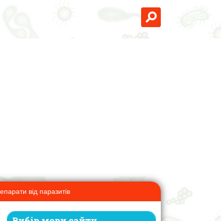
епарати від паразитів
Вибір мови сайту