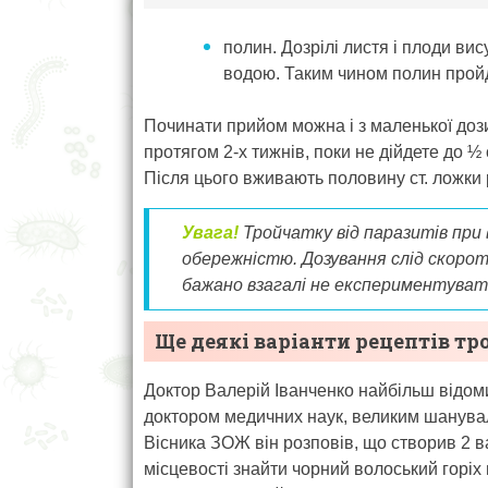
полин. Дозрілі листя і плоди ви
водою. Таким чином полин пройд
Починати прийом можна і з маленької дози 
протягом 2-х тижнів, поки не дійдете до ½ 
Після цього вживають половину ст. ложки 
Увага!
Тройчатку від паразитів при 
обережністю. Дозування слід скорот
бажано взагалі не експериментувати
Ще деякі варіанти рецептів т
Доктор Валерій Іванченко найбільш відомий
доктором медичних наук, великим шанува
Вісника ЗОЖ він розповів, що створив 2 ва
місцевості знайти чорний волоський горі