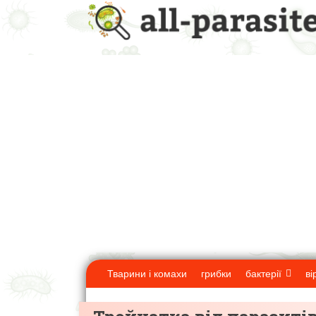
Тварини і комахи
грибки
бактерії
ві