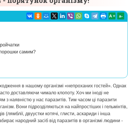
 - порятунок організму!
A +
а-
тройчатки
 порошки самим?
находження в нашому організмі «непроханих гостей». Однак
часто доставляючи чимало клопоту. Хоч ми іноді не
ям з наявністю у нас паразитів. Тим часом ці паразити
нізм. Вони підрозділяються на найпростіших і гельмінтів,
ів (лямблії, двуустки котячі, глисти, аскариди і інша
абирає народний засіб від паразитів в організмі людини -