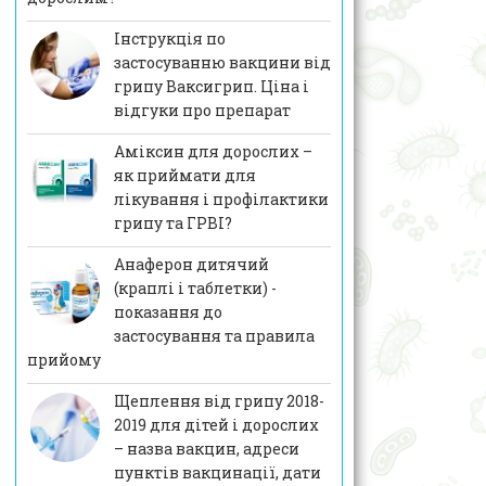
Інструкція по
застосуванню вакцини від
грипу Ваксигрип. Ціна і
відгуки про препарат
Аміксин для дорослих –
як приймати для
лікування і профілактики
грипу та ГРВІ?
Анаферон дитячий
(краплі і таблетки) -
показання до
застосування та правила
прийому
Щеплення від грипу 2018-
2019 для дітей і дорослих
– назва вакцин, адреси
пунктів вакцинації, дати