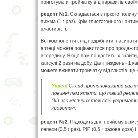
приготувати тройчатку від паразитів своїм
рецепт №1.
Складається з гіркого полину (
пижма (1 г раз). Крім глистогонного і ант
властивість.
Всі компоненти слід подрібнити, насипати
аптеці можете поцікавитися про продаж п
всередину. Якщо вам пощастить їх знайти, 
капсулі 2 рази на добу. Далі тиждень - 1 
можете вживати тройчатку від глистів ще к
Увага!
Склад протипоказаний вагітн
повинні пам'ятати, що такий рецепт
Під час місячних теж слід утримати
кровотечі.
рецепт №2.
Підходить для прийому всім, у
лепехи (0,5 г раз), PIP (0,5 г разова доза) і