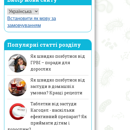
Встановити як мову за
замовчуванням
Популярні статті розділу
Як швидко позбутися від
ГРВІ – поради для
дорослих
Як швидко позбутися від
застуди в домашніх
умовах? Кращі рецепти
Таблетки від застуди
Кагоцел - наскільки
ефективний препарат? Як
приймати дітям і
дорослим?