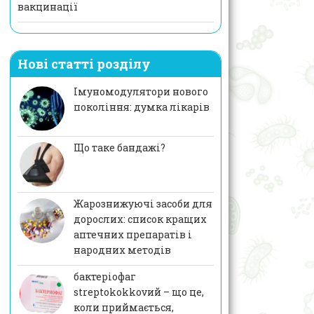
вакцинації
Нові статті розділу
Імуномодулятори нового
покоління: думка лікарів
Що таке бандажі?
Жарознижуючі засоби для
дорослих: список кращих
аптечних препаратів і
народних методів
бактеріофаг
streptokokkovий – що це,
коли приймається,