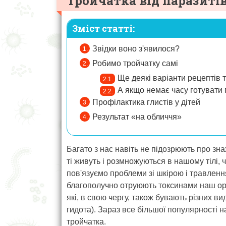
Тройчатка від паразитів
Зміст статті:
Звідки воно з'явилося?
Робимо тройчатку самі
Ще деякі варіанти рецептів 
А якщо немає часу готувати
Профілактика глистів у дітей
Результат «на обличчя»
Багато з нас навіть не підозрюють про з
ті живуть і розмножуються в нашому тілі, 
пов'язуємо проблеми зі шкірою і травленн
благополучно отруюють токсинами наш орга
які, в свою чергу, також бувають різних вид
гидота). Зараз все більшої популярності н
тройчатка.