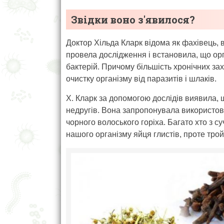
Звідки воно з'явилося?
Доктор Хільда ​​Кларк відома як фахівець,
провела дослідження і встановила, що орга
бактерій. Причому більшість хронічних за
очистку організму від паразитів і шлаків.
Х. Кларк за допомогою дослідів виявила, 
недругів. Вона запропонувала використову
чорного волоського горіха. Багато хто з 
нашого організму яйця глистів, проте трой