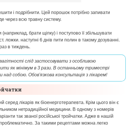
сушити і подрібнити. Цей порошок потрібно запивати
е через всю травну систему.
(наприклад, брати щіпку) і поступово її збільшувати
ст. ложки. наступні 6 днів пити полин в такому дозуванні.
раз в тиждень.
вагітності слід застосовувати з особливою
ити як мінімум в 3 рази. В останньому триместрі
 над собою. Обов'язкова консультація з лікарем!
ройчатки
 серед лікарів як біоенерготерапевта. Крім цього він є
льником нетрадиційної медицини. В одному з номерів
ріанти так званої російської тройчатки. Адже в нашій
х проблематично. За такими рецептами можна легко