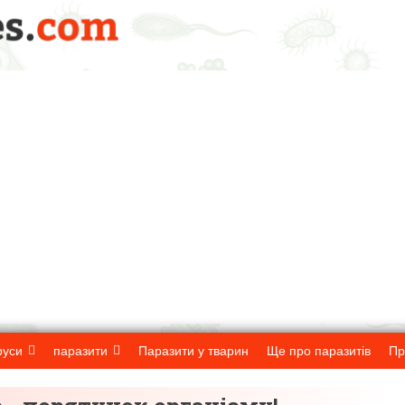
руси
паразити
Паразити у тварин
Ще про паразитів
Пр