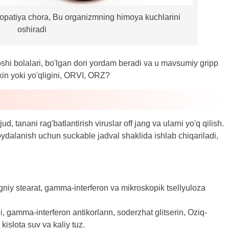
opatiya chora, Bu organizmning himoya kuchlarini
oshiradi
oshi bolalari, bo'lgan dori yordam beradi va u mavsumiy gripp
in yoki yo'qligini, ORVI, ORZ?
anani rag'batlantirish viruslar off jang va ularni yo'q qilish.
oydalanish uchun suckable jadval shaklida ishlab chiqariladi,
agniy stearat, gamma-interferon va mikroskopik tsellyuloza
 gamma-interferon antikorların, soderzhat glitserin, Oziq-
 kislota suv va kaliy tuz.