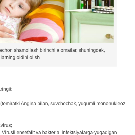
qachon shamollash birinchi alomatlar, shuningdek,
larning oldini olish
ringit;
h (temiratki Angina bilan, suvchechak, yuqumli mononükleoz,
virus;
irusli ensefalit va bakterial infektsiyalarga-yuqadigan