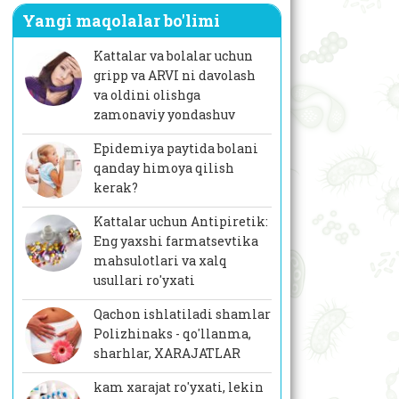
Yangi maqolalar bo'limi
Kattalar va bolalar uchun
gripp va ARVI ni davolash
va oldini olishga
zamonaviy yondashuv
Epidemiya paytida bolani
qanday himoya qilish
kerak?
Kattalar uchun Antipiretik:
Eng yaxshi farmatsevtika
mahsulotlari va xalq
usullari ro'yxati
Qachon ishlatiladi shamlar
Polizhinaks - qo'llanma,
sharhlar, XARAJATLAR
kam xarajat ro'yxati, lekin