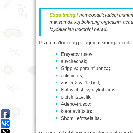
Esda tuting,!
homeopatik tarkibi immuno
mavsumda avj bolaning organizmi uchun t
foydalanish imkonini beradi.
Bizga ma'lum eng patogen mikroorganizmlarga
Entyerovirusov;
suvchechak;
Gripp va parainfluenza;
calicivirus;
zoster 2 va 1 shrift;
Nafas olish syncytial virus;
o'pish kasallik;
Adenovirusov;
koronavirüsün;
Shomil efntsefalita.
patogen mikroblarning soni dori muntazam fo