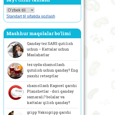
Standart til sifatida sozlash
Mashhur maqolalar bo'limi
Qanday tez SARS qutilish
uchun – Kattalar uchun
Maslahatlar
tez uyda shamollash
qutulish uchun qanday? Eng
yaxshi retseptlar
shamollash Kagocel qarshi
Planshetlar - dori qanday
samarali? bolalar va
kattalar qilish qanday?
gripp Vaksigripp qarshi