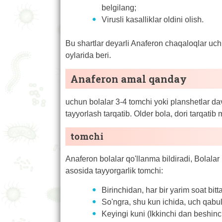
belgilang;
Virusli kasalliklar oldini olish.
Bu shartlar deyarli Anaferon chaqaloqlar uchu
oylarida beri.
Anaferon amal qanday
uchun bolalar 3-4 tomchi yoki planshetlar dav
tayyorlash tarqatib. Older bola, dori tarqati
tomchi
Anaferon bolalar qo'llanma bildiradi, Bolalar
asosida tayyorgarlik tomchi:
Birinchidan, har bir yarim soat bit
So'ngra, shu kun ichida, uch qabu
Keyingi kuni (Ikkinchi dan beshin