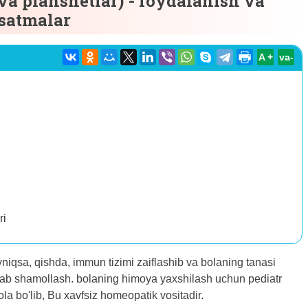
va planshetlar) - foydalanish va
rsatmalar
A +
va-
ri
yniqsa, qishda, immun tizimi zaiflashib va ​​bolaning tanasi
sabab shamollash. bolaning himoya yaxshilash uchun pediatr
bola bo'lib, Bu xavfsiz homeopatik vositadir.