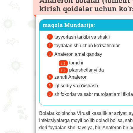
Anaferon bolalar (tomchi 
kirish qoidalar uchun ko'
maqola Mundarija:
tayyorlash tarkibi va shakli
foydalanish uchun ko'rsatmalar
Anaferon amal qanday
tomchi
planshetlar yilda
zararli Anaferon
Iqtisodiy va o'xshash
shifokorlar va sabr murojaatlarni fikrla
Bolalar ko'pincha Virusli kasalliklar aziyat, a
infektsiyalarga moyil bo'lib qoladi bo'lsa, 
dori foydalanishni tavsiya, biri Anaferon bir 