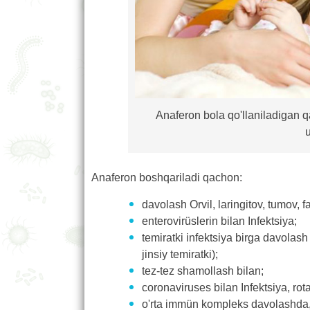
Anaferon bola qo'llaniladigan 
u
Anaferon boshqariladi qachon:
davolash Orvil, laringitov, tumov, fa
enterovirüslerin bilan Infektsiya;
temiratki infektsiya birga davolas
jinsiy temiratki);
tez-tez shamollash bilan;
coronaviruses bilan Infektsiya, rota
o'rta immün kompleks davolashda, V