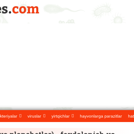
kteriyalar
viruslar
yirtqichlar
hayvonlarga parazitlar
hat