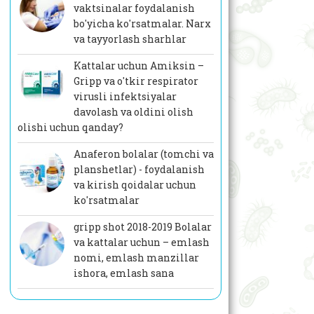
vaktsinalar foydalanish
bo'yicha ko'rsatmalar. Narx
va tayyorlash sharhlar
Kattalar uchun Amiksin –
Gripp va o'tkir respirator
virusli infektsiyalar
davolash va oldini olish
olishi uchun qanday?
Anaferon bolalar (tomchi va
planshetlar) - foydalanish
va kirish qoidalar uchun
ko'rsatmalar
gripp shot 2018-2019 Bolalar
va kattalar uchun – emlash
nomi, emlash manzillar
ishora, emlash sana