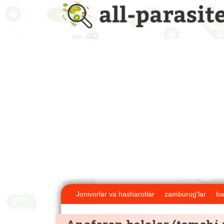
Jonivorlar va hasharotlar
zamburug'lar
ba