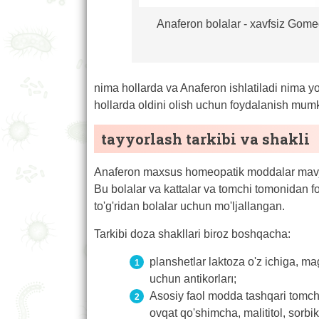
Anaferon bolalar - xavfsiz Gome
nima hollarda va Anaferon ishlatiladi nima y
hollarda oldini olish uchun foydalanish mumk
tayyorlash tarkibi va shakli
Anaferon maxsus homeopatik moddalar mavjud, t
Bu bolalar va kattalar va tomchi tomonidan f
to'g'ridan bolalar uchun mo'ljallangan.
Tarkibi doza shakllari biroz boshqacha:
planshetlar laktoza o'z ichiga, m
uchun antikorları;
Asosiy faol modda tashqari tomchi,
ovqat qo'shimcha, malititol, sorbik