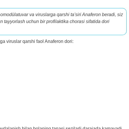
modülatuvar va viruslarga qarshi ta'siri Anaferon beradi, siz
ayyorlash uchun bir profilaktika chorasi sifatida dori
 viruslar qarshi faol Anaferon dori:
ydalanish bilan bolaning tanasi sezilarli darajada kamayadi,