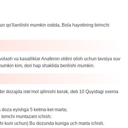
n qo'llanilishi mumkin ostida, Bola hayotining birinchi
olash va kasalliklar Anaferon oldini olish uchun tavsiya suv
b mumkin kim, dori hap shaklida berilishi mumkin.
 bir dozajda iste'mol qilinishi kerak, deb 10 Quyidagi sxema
ta doza eyishga 5 ketma-ket marta;
l tomchi muntazam ichish;
chi kuni uchun) Bu dozunda kuniga uch marta ichish.