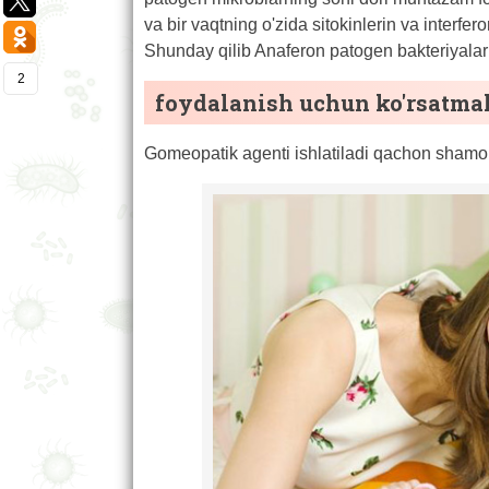
va bir vaqtning o'zida sitokinlerin va interfer
Shunday qilib Anaferon patogen bakteriyalar v
2
foydalanish uchun ko'rsatma
Gomeopatik agenti ishlatiladi qachon shamolla