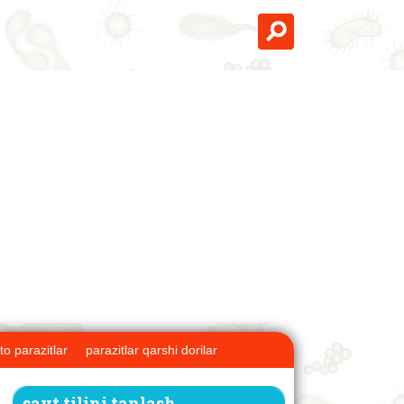
to parazitlar
parazitlar qarshi dorilar
sayt tilini tanlash