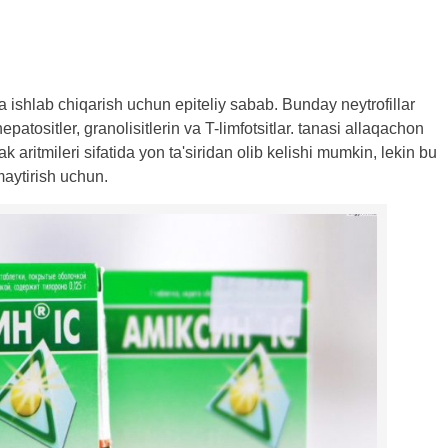
da ishlab chiqarish uchun epiteliy sabab. Bunday neytrofillar
atositler, granolisitlerin va T-limfotsitlar. tanasi allaqachon
k aritmileri sifatida yon ta'siridan olib kelishi mumkin, lekin bu
maytirish uchun.