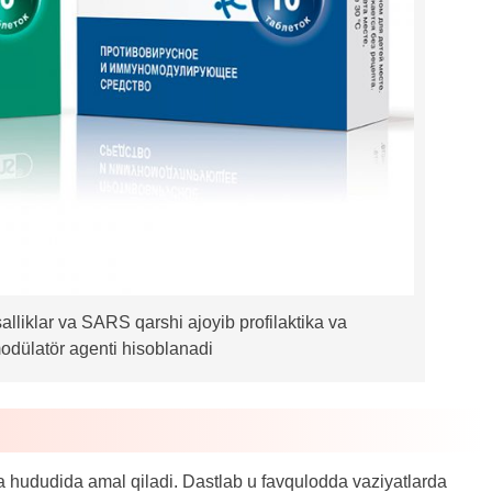
lliklar va SARS qarshi ajoyib profilaktika va
dülatör agenti hisoblanadi
a hududida amal qiladi. Dastlab u favqulodda vaziyatlarda