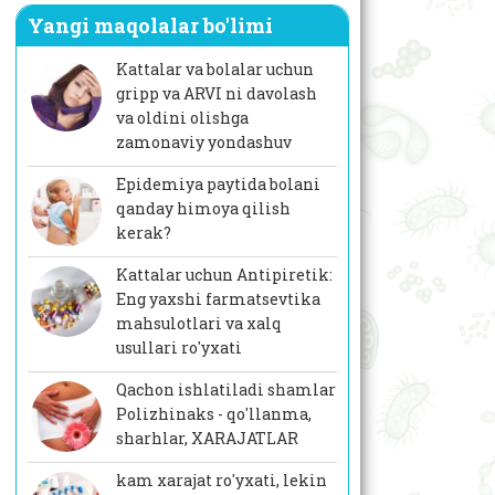
Yangi maqolalar bo'limi
Kattalar va bolalar uchun
gripp va ARVI ni davolash
va oldini olishga
zamonaviy yondashuv
Epidemiya paytida bolani
qanday himoya qilish
kerak?
Kattalar uchun Antipiretik:
Eng yaxshi farmatsevtika
mahsulotlari va xalq
usullari ro'yxati
Qachon ishlatiladi shamlar
Polizhinaks - qo'llanma,
sharhlar, XARAJATLAR
kam xarajat ro'yxati, lekin