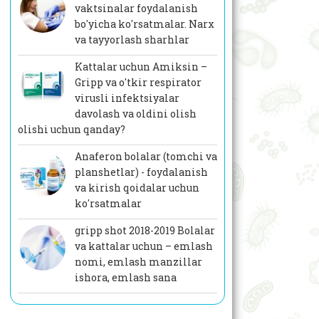
vaktsinalar foydalanish
bo'yicha ko'rsatmalar. Narx
va tayyorlash sharhlar
Kattalar uchun Amiksin –
Gripp va o'tkir respirator
virusli infektsiyalar
davolash va oldini olish
olishi uchun qanday?
Anaferon bolalar (tomchi va
planshetlar) - foydalanish
va kirish qoidalar uchun
ko'rsatmalar
gripp shot 2018-2019 Bolalar
va kattalar uchun – emlash
nomi, emlash manzillar
ishora, emlash sana