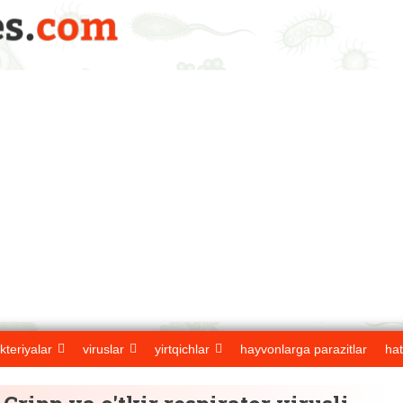
kteriyalar
viruslar
yirtqichlar
hayvonlarga parazitlar
hat