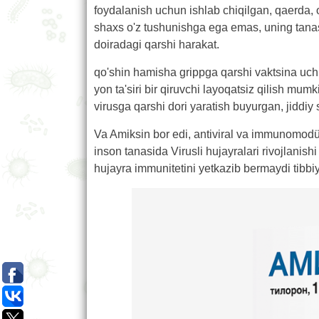
foydalanish uchun ishlab chiqilgan, qaerda, o
shaxs o'z tushunishga ega emas, uning tanas
doiradagi qarshi harakat.
qo'shin hamisha grippga qarshi vaktsina uchun
yon ta'siri bir qiruvchi layoqatsiz qilish mumk
virusga qarshi dori yaratish buyurgan, jiddiy s
Va Amiksin bor edi, antiviral va immunomodül
inson tanasida Virusli hujayralari rivojlanishi 
hujayra immunitetini yetkazib bermaydi tibbiy