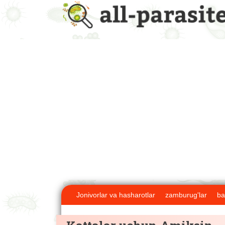
Jonivorlar va hasharotlar
zamburug'lar
ba