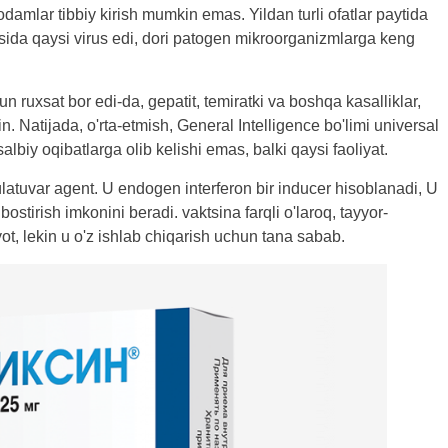
damlar tibbiy kirish mumkin emas. Yildan turli ofatlar paytida
ida qaysi virus edi, dori patogen mikroorganizmlarga keng
 ruxsat bor edi-da, gepatit, temiratki va boshqa kasalliklar,
in. Natijada, o'rta-etmish, General Intelligence bo'limi universal
albiy oqibatlarga olib kelishi emas, balki qaysi faoliyat.
atuvar agent. U endogen interferon bir inducer hisoblanadi, U
bostirish imkonini beradi. vaktsina farqli o'laroq, tayyor-
ot, lekin u o'z ishlab chiqarish uchun tana sabab.