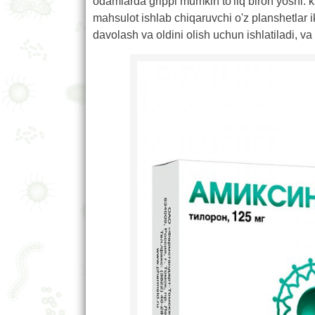
odamlarda grippi mumkin to'liq biron yoshi. 
mahsulot ishlab chiqaruvchi o'z planshetlar ik
davolash va oldini olish uchun ishlatiladi, va