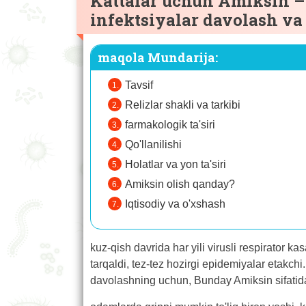
Kattalar uchun Amiksin – G
infektsiyalar davolash va
maqola Mundarija:
Tavsif
Relizlar shakli va tarkibi
farmakologik ta'siri
Qo'llanilishi
Holatlar va yon ta'siri
Amiksin olish qanday?
Iqtisodiy va o'xshash
kuz-qish davrida har yili virusli respirator k
tarqaldi, tez-tez hozirgi epidemiyalar etakchi.
davolashning uchun, Bunday Amiksin sifatid