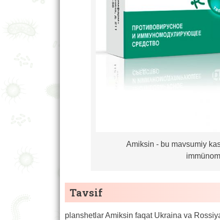
Amiksin - bu mavsumiy kasa
immünomo
Tavsif
planshetlar Amiksin faqat Ukraina va Rossiy