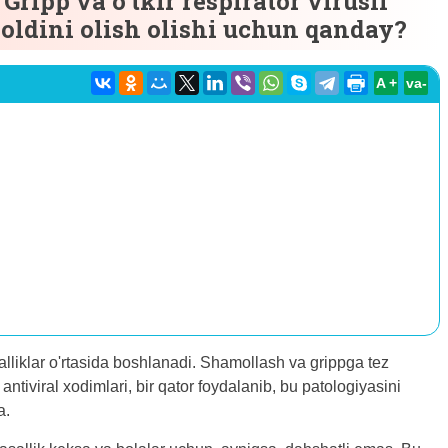
ripp va o'tkir respirator virusli
 oldini olish olishi uchun qanday?
A +
va-
asalliklar o'rtasida boshlanadi. Shamollash va grippga tez
 antiviral xodimlari, bir qator foydalanib, bu patologiyasini
a.