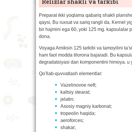
Relizlar shakli va tarkibi
Preparat ikki yoqlama qabariq shakli planshe
qaysi, Bu ruxsat va sariq rangli da. Kernel y
bir hajmini ega 60, yoki 125 mg. kapsulalar po
dona.
Voyaga Amiksin 125 tarkibi va tamoyilini ta's
ham faol modda tilorona bajaradi. Bu kapsula
degradatsiyasi dan komponentini himoya. u yo
Qo'llab-quvvatlash elementlar:
Vazelinovoe neft;
kaltsiy stearat;
jelatin;
Asosiy magniy karbonat;
tropeolin haqida;
aeroforces;
shakar;