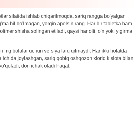
tlar sifatida ishlab chiqarilmoqda, sariq rangga bo'yalgan
ig'ma hil bo'lmagan, yorqin apelsin rang. Har bir tabletka ham
limer shisha solingan etiladi, qaysi har olti, o'n yoki yigirma
iri mg bolalar uchun versiya farq qilmaydi. Har ikki holatda
 ichida joylashgan, sariq qobiq oshqozon xlorid kislota bilan
'qoladi, dori ichak oladi Faqat.