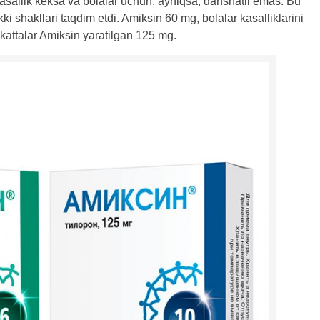
kasallik keksa va bolalar uchun, ayniqsa, dahshatli emas. Bu
ki shakllari taqdim etdi. Amiksin 60 mg, bolalar kasalliklarini
 kattalar Amiksin yaratilgan 125 mg.