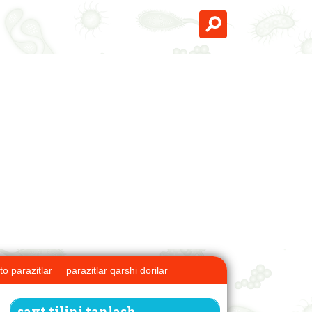
to parazitlar
parazitlar qarshi dorilar
sayt tilini tanlash