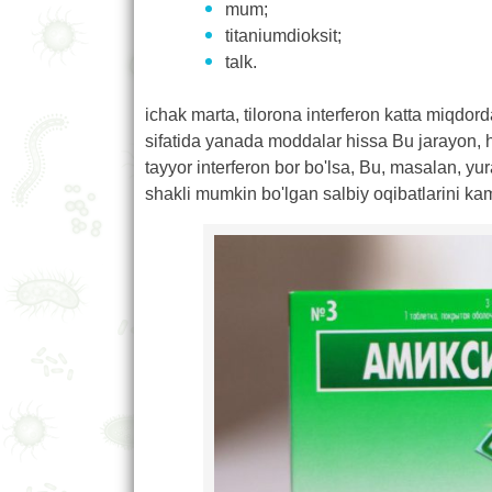
mum;
titaniumdioksit;
talk.
ichak marta, tilorona interferon katta miqdor
sifatida yanada moddalar hissa Bu jarayon, hep
tayyor interferon bor bo'lsa, Bu, masalan, yura
shakli mumkin bo'lgan salbiy oqibatlarini ka