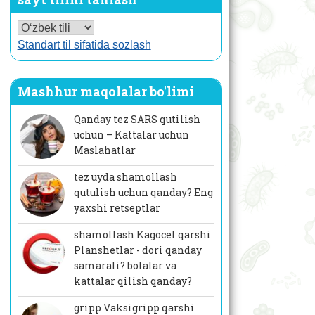
Standart til sifatida sozlash
Mashhur maqolalar bo'limi
Qanday tez SARS qutilish
uchun – Kattalar uchun
Maslahatlar
tez uyda shamollash
qutulish uchun qanday? Eng
yaxshi retseptlar
shamollash Kagocel qarshi
Planshetlar - dori qanday
samarali? bolalar va
kattalar qilish qanday?
gripp Vaksigripp qarshi