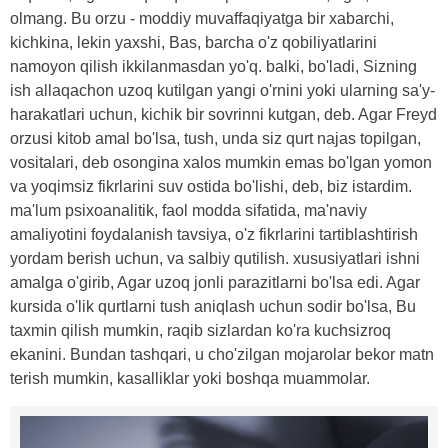
olmang. Bu orzu - moddiy muvaffaqiyatga bir xabarchi,
kichkina, lekin yaxshi, Bas, barcha o'z qobiliyatlarini
namoyon qilish ikkilanmasdan yo'q. balki, bo'ladi, Sizning
ish allaqachon uzoq kutilgan yangi o'rnini yoki ularning sa'y-
harakatlari uchun, kichik bir sovrinni kutgan, deb. Agar Freyd
orzusi kitob amal bo'lsa, tush, unda siz qurt najas topilgan,
vositalari, deb osongina xalos mumkin emas bo'lgan yomon
va yoqimsiz fikrlarini suv ostida bo'lishi, deb, biz istardim.
ma'lum psixoanalitik, faol modda sifatida, ma'naviy
amaliyotini foydalanish tavsiya, o'z fikrlarini tartiblashtirish
yordam berish uchun, va salbiy qutilish. xususiyatlari ishni
amalga o'girib, Agar uzoq jonli parazitlarni bo'lsa edi. Agar
kursida o'lik qurtlarni tush aniqlash uchun sodir bo'lsa, Bu
taxmin qilish mumkin, raqib sizlardan ko'ra kuchsizroq
ekanini. Bundan tashqari, u cho'zilgan mojarolar bekor matn
terish mumkin, kasalliklar yoki boshqa muammolar.