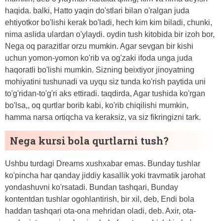
haqida. balki, Hatto yaqin do'stlari bilan o'ralgan juda
ehtiyotkor bo'lishi kerak bo'ladi, hech kim kim biladi, chunki,
nima aslida ulardan o'ylaydi. oydin tush kitobida bir izoh bor,
Nega oq parazitlar orzu mumkin. Agar sevgan bir kishi
uchun yomon-yomon ko'rib va ​​og'zaki ifoda unga juda
haqoratli bo'lishi mumkin. Sizning beixtiyor jinoyatning
mohiyatini tushunadi va uyqu siz tunda ko'rish paytida uni
to'g'ridan-to'g'ri aks ettiradi. taqdirda, Agar tushida ko'rgan
bo'lsa,, oq qurtlar borib kabi, ko'rib chiqilishi mumkin,
hamma narsa ortiqcha va keraksiz, va siz fikringizni tark.
Nega kursi bola qurtlarni tush?
Ushbu turdagi Dreams xushxabar emas. Bunday tushlar
ko'pincha har qanday jiddiy kasallik yoki travmatik jarohat
yondashuvni ko'rsatadi. Bundan tashqari, Bunday
kontentdan tushlar ogohlantirish, bir xil, deb, Endi bola
haddan tashqari ota-ona mehridan oladi, deb. Axir, ota-