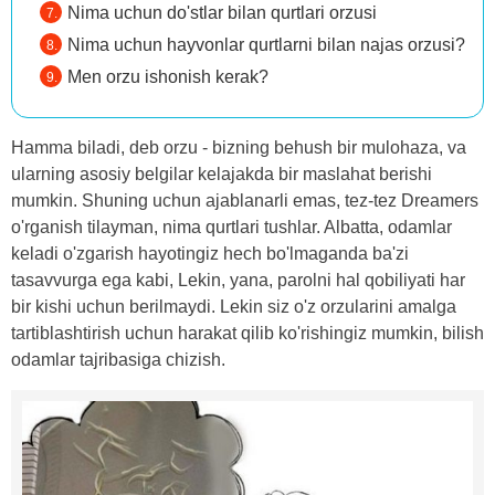
Nima uchun do'stlar bilan qurtlari orzusi
Nima uchun hayvonlar qurtlarni bilan najas orzusi?
Men orzu ishonish kerak?
Hamma biladi, deb orzu - bizning behush bir mulohaza, va
ularning asosiy belgilar kelajakda bir maslahat berishi
mumkin. Shuning uchun ajablanarli emas, tez-tez Dreamers
o'rganish tilayman, nima qurtlari tushlar. Albatta, odamlar
keladi o'zgarish hayotingiz hech bo'lmaganda ba'zi
tasavvurga ega kabi, Lekin, yana, parolni hal qobiliyati har
bir kishi uchun berilmaydi. Lekin siz o'z orzularini amalga
tartiblashtirish uchun harakat qilib ko'rishingiz mumkin, bilish
odamlar tajribasiga chizish.