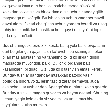
natijalarga olib kelmaydi. to'satdan, agar shunday bo'lsa, siz
oziq-ovqat katta qurt bor, iloji boricha tezroq o'z-o'zini
ko'rikdan to'xtatish va bir oz dam olish uchun qanday qilib
maqsadga muvofiqdir. Bu ish topish uchun zarar bermaydi,
qaysi alamli fikrlari chalg'itish uchun yordam beradi va uzoq
ruhiy tushkunlik tushmaslik uchun, qaysi u bir yo'lini topish
juda qiyin bo'ladi.
Biz, shuningdek, orzu zikr kerak, baliq yoki baliq ovqatlarni
qurt belgilangan qaysi. tush ko'ruvchi, bu sizning shifokor
bilan maslahatlashing va tananing to'liq ko'rikdan qilish
maqsadga muvofiqdir. balki, Bu ichki organlar ba'zi
kasalliklarni bildiradi. Siz juda ko'p tashvish emas, kerak,
Bunday tushlar har qanday murakkab patologiyasini
borligiga ishora yo'q,, lekin tasdiq zarar bermaydi. Juda
aksincha ular tushlar deb, Agar go'sht qurtlarni ko'rib qaerda.
Bunday tush kutilmagan quvonch va hayrat degani. Shuning
uchun, yaqin kelajakda siz yoqimli va unutilmas his-
tuyg'ularni kutish mumkin.