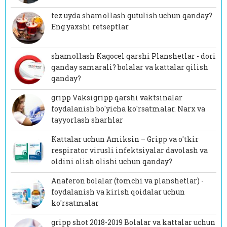
tez uyda shamollash qutulish uchun qanday?
Eng yaxshi retseptlar
shamollash Kagocel qarshi Planshetlar - dori
qanday samarali? bolalar va kattalar qilish
qanday?
gripp Vaksigripp qarshi vaktsinalar
foydalanish bo'yicha ko'rsatmalar. Narx va
tayyorlash sharhlar
Kattalar uchun Amiksin – Gripp va o'tkir
respirator virusli infektsiyalar davolash va
oldini olish olishi uchun qanday?
Anaferon bolalar (tomchi va planshetlar) -
foydalanish va kirish qoidalar uchun
ko'rsatmalar
gripp shot 2018-2019 Bolalar va kattalar uchun