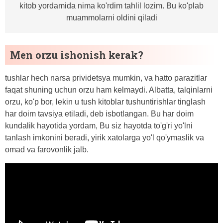
kitob yordamida nima ko'rdim tahlil lozim. Bu ko'plab
muammolarni oldini qiladi
Men orzu ishonish kerak?
tushlar hech narsa prividetsya mumkin, va hatto parazitlar
faqat shuning uchun orzu ham kelmaydi. Albatta, talqinlarni
orzu, ko'p bor, lekin u tush kitoblar tushuntirishlar tinglash
har doim tavsiya etiladi, deb isbotlangan. Bu har doim
kundalik hayotida yordam, Bu siz hayotda to'g'ri yo'lni
tanlash imkonini beradi, yirik xatolarga yo'l qo'ymaslik va
omad va farovonlik jalb.