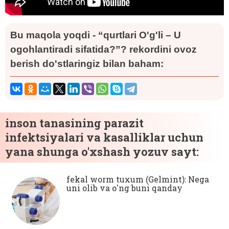
Bu maqola yoqdi - “qurtlari O'g'li – U
ogohlantiradi sifatida?”? rekordini ovoz
berish do'stlaringiz bilan baham:
inson tanasining parazit
infektsiyalari va kasalliklar uchun
yana shunga o'xshash yozuv sayt:
fekal worm tuxum (Gelmint): Nega
uni olib va ​​o'ng buni qanday