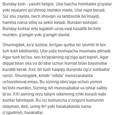
Bunday tush - yaxshi belgisi. Ular barcha homilador g'oyalar
yoki rejalarini qo'shmoq mumkin marta, Ular najot beradi.
Siz shu zaylda, hech shovqin va tartibsizlik bo'lmaydi,
hamma narsa silliq va sekin ketadi. Bundan tashqari,
Bunday tushlar erta tugatish uzoq vaqt kasallik bo'lishi
mumkin, g'amgin yoki g'amgin davlat.
Shuningdek, ko'p tushlar, bo'lgan qurtlar bir sevimli iti bor.
turli tush kitoblarida, Ular juda boshqacha muomala qilinadi.
Agar tush bo'lsa, sen ko'ppakning og'ziga qurt topish, Agar
diqqat bilan oila va do'stlar uchun hurmat bilan bayonotlar
kuzatib kerak. Axir, bir tush haqiqiy dunyoda og'iz suhbatlar
ramzi. Shuningdek, kimdir "ortida" munozaralarda
uchuvstvovat emas, Bu sizning obro'siga uchun yomon
bo'lishi mumkin, Sizning ish munosabatlar va ishlar salbiy
ta'sir. XXI asrning orzu talqini odamning ichki kurash kabi
tushlar fahmlaydi. Bu siz tushuncha o'zingizni tushunish
istayman, deb, uning fe'l yoki harakatlarida narsa
o'zgartirish, harakatlar.