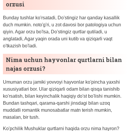
orzusi
Bunday tushlar ko'rsatadi, Do'stingiz har qanday kasallik
duch mumkin. noto'g'ri, u zot davosi bor patologiya uchun
qiyin. Agar orzu bo'lsa, Do'stingiz qurtlar qutiladi, u
anglatadi, Agar yaqin orada uni kutib va ​​qiziqarli vaqt
o'tkazish bo'ladi.
Nima uchun hayvonlar qurtlarni bilan
najas orzusi?
Umuman orzu jamiki yovvoyi hayvonlar ko'pincha yaxshi
xususiyatlari bor. Ular qiziqarli odam bilan qisqa tanishib
ko'rsatish, bilan keyinchalik haqiqiy do'st bo'lishi mumkin.
Bundan tashqari, qarama-qarshi jinsdagi bilan uzoq
muddatli romantik munosabatlar matn terish mumkin,
masalan, bir tush.
Ko'pchilik Mushuklar qurtlarni haqida orzu nima hayron?