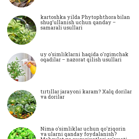
kartoshka yilda Phytophthora bilan
shug'ullanish uchun qanday –
samarali usullari
uy o'simliklarni haqida o'rgimchak
oqadilar – nazorat qilish usullari
tırtıllar jarayoni karam? Xalq dorilar
va dorilar
Nima o'simliklar uchun qo'ziqorin
va ularni qanday foydalanish?