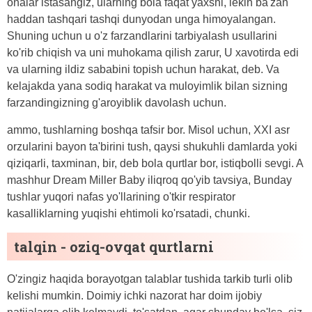
onalar istasangiz, ularning bola faqat yaxshi, lekin ba'zan
haddan tashqari tashqi dunyodan unga himoyalangan.
Shuning uchun u o'z farzandlarini tarbiyalash usullarini
ko'rib chiqish va uni muhokama qilish zarur, U xavotirda edi
va ularning ildiz sababini topish uchun harakat, deb. Va
kelajakda yana sodiq harakat va muloyimlik bilan sizning
farzandingizning g'aroyiblik davolash uchun.
ammo, tushlarning boshqa tafsir bor. Misol uchun, XXI asr
orzularini bayon ta'birini tush, qaysi shukuhli damlarda yoki
qiziqarli, taxminan, bir, deb bola qurtlar bor, istiqbolli sevgi. A
mashhur Dream Miller Baby iliqroq qo'yib tavsiya, Bunday
tushlar yuqori nafas yo'llarining o'tkir respirator
kasalliklarning yuqishi ehtimoli ko'rsatadi, chunki.
talqin - oziq-ovqat qurtlarni
O'zingiz haqida borayotgan talablar tushida tarkib turli olib
kelishi mumkin. Doimiy ichki nazorat har doim ijobiy