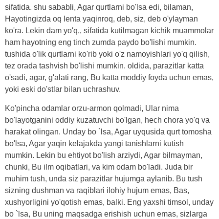
sifatida. shu sababli, Agar qurtlarni bo'lsa edi, bilaman,
Hayotingizda oq lenta yaqinroq, deb, siz, deb o'ylayman
ko'ra. Lekin dam yo'q,, sifatida kutilmagan kichik muammolar
ham hayotning eng tinch zumda paydo bo'lishi mumkin.
tushida o'lik qurtlarni ko'rib yoki o'z namoyishlari yo'q qilish,
tez orada tashvish bo'lishi mumkin. oldida, parazitlar katta
o'sadi, agar, g'alati rang, Bu katta moddiy foyda uchun emas,
yoki eski do'stlar bilan uchrashuv.
Ko'pincha odamlar orzu-armon qolmadi, Ular nima
bo'layotganini oddiy kuzatuvchi bo'lgan, hech chora yo'q va
harakat olingan. Unday bo `lsa, Agar uyqusida qurt tomosha
bo'lsa, Agar yaqin kelajakda yangi tanishlarni kutish
mumkin. Lekin bu ehtiyot bo'lish arziydi, Agar bilmayman,
chunki, Bu ilm oqibatlari, va kim odam bo'ladi. Juda bir
muhim tush, unda siz parazitlar hujumga aylanib. Bu tush
sizning dushman va raqiblari ilohiy hujum emas, Bas,
xushyorligini yo'qotish emas, balki. Eng yaxshi timsol, unday
bo `lsa, Bu uning maqsadga erishish uchun emas, sizlarga