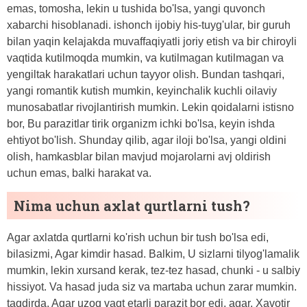
emas, tomosha, lekin u tushida bo'lsa, yangi quvonch
xabarchi hisoblanadi. ishonch ijobiy his-tuyg'ular, bir guruh
bilan yaqin kelajakda muvaffaqiyatli joriy etish va bir chiroyli
vaqtida kutilmoqda mumkin, va kutilmagan kutilmagan va
yengiltak harakatlari uchun tayyor olish. Bundan tashqari,
yangi romantik kutish mumkin, keyinchalik kuchli oilaviy
munosabatlar rivojlantirish mumkin. Lekin qoidalarni istisno
bor, Bu parazitlar tirik organizm ichki bo'lsa, keyin ishda
ehtiyot bo'lish. Shunday qilib, agar iloji bo'lsa, yangi oldini
olish, hamkasblar bilan mavjud mojarolarni avj oldirish
uchun emas, balki harakat va.
Nima uchun axlat qurtlarni tush?
Agar axlatda qurtlarni ko'rish uchun bir tush bo'lsa edi,
bilasizmi, Agar kimdir hasad. Balkim, U sizlarni tilyog'lamalik
mumkin, lekin xursand kerak, tez-tez hasad, chunki - u salbiy
hissiyot. Va hasad juda siz va martaba uchun zarar mumkin.
taqdirda, Agar uzoq vaqt etarli parazit bor edi, agar, Xavotir