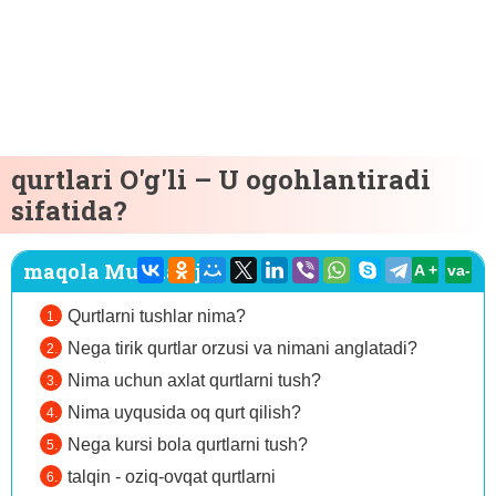
qurtlari O'g'li – U ogohlantiradi
sifatida?
maqola Mundarija:
A +
va-
Qurtlarni tushlar nima?
Nega tirik qurtlar orzusi va nimani anglatadi?
Nima uchun axlat qurtlarni tush?
Nima uyqusida oq qurt qilish?
Nega kursi bola qurtlarni tush?
talqin - oziq-ovqat qurtlarni