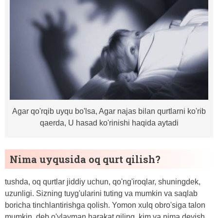
Agar qo'rqib uyqu bo'lsa, Agar najas bilan qurtlarni ko'rib
qaerda, U hasad ko'rinishi haqida aytadi
Nima uyqusida oq qurt qilish?
tushda, oq qurtlar jiddiy uchun, qo'ng'iroqlar, shuningdek,
uzunligi. Sizning tuyg'ularini tuting va mumkin va saqlab
boricha tinchlantirishga qolish. Yomon xulq obro'siga talon
mumkin, deb o'ylayman harakat qiling, kim va nima deyish