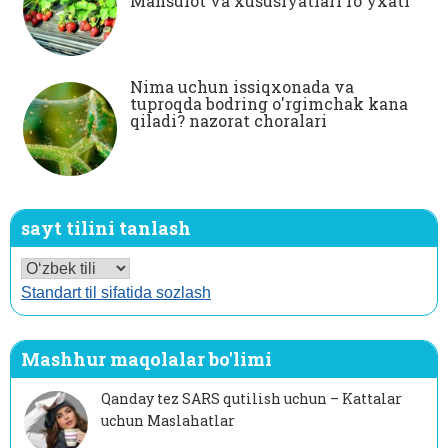
Mahsulot va xususiyatlari ro'yxati
Nima uchun issiqxonada va
tuproqda bodring o'rgimchak kana
qiladi? nazorat choralari
sayt tilini tanlash
Standart til sifatida sozlash
Mashhur maqolalar bo'limi
Qanday tez SARS qutilish uchun – Kattalar
uchun Maslahatlar