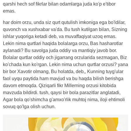
qarshi hech sof fikrlar bilan odamlarga juda ko'p e'tibor
emas.
har doim orzu, unda siz qurt qutulish imkoniga ega bo'ldilar,
quvonch va xushxabar va'da. Bu tush kutilgan bilan, Sizning
ishlar yuqoriga ketadi deb, va muvaffaqiyat uzoq emas.
Lekin nima qurtlari haqida bolalarga orzu, Bas hasharotlar
aylanadi? Bu savolga juda oddiy va mantiqiy javob bor.
Bolalar qurtlar oddiy och jigarrang orzularida sezmagan, Biz
ko'chada kun ko'rgan. Lekin nima uchun qurtlar orzusi? yana
bir bor Xavotir olmang, Bu holatda, deb,, Kunning tuyg'ular
faol uyqu paytida ham mavjud va bu haqda bilish berishga
davom etmoqda. Qiziqarli fikr Millerning orzusi kitobida
mavzuda bildirdi. tush, qaysi bir bola parazitlar anglatadi,
Agar bola qo'shimcha g'amxo'rlik muhtoj nima, iloji ehtimoli
sovuq qo'lga olish uchun.