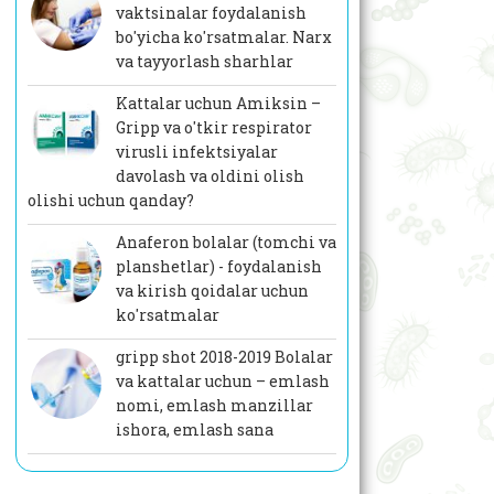
vaktsinalar foydalanish
bo'yicha ko'rsatmalar. Narx
va tayyorlash sharhlar
Kattalar uchun Amiksin –
Gripp va o'tkir respirator
virusli infektsiyalar
davolash va oldini olish
olishi uchun qanday?
Anaferon bolalar (tomchi va
planshetlar) - foydalanish
va kirish qoidalar uchun
ko'rsatmalar
gripp shot 2018-2019 Bolalar
va kattalar uchun – emlash
nomi, emlash manzillar
ishora, emlash sana