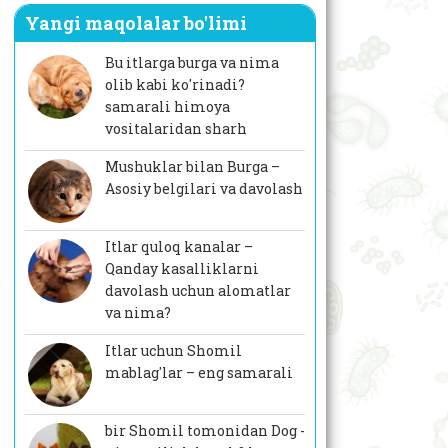
Yangi maqolalar bo'limi
Bu itlarga burga va nima
olib kabi ko'rinadi?
samarali himoya
vositalaridan sharh
Mushuklar bilan Burga –
Asosiy belgilari va davolash
Itlar quloq kanalar –
Qanday kasalliklarni
davolash uchun alomatlar
va nima?
Itlar uchun Shomil
mablag'lar – eng samarali
bir Shomil tomonidan Dog -