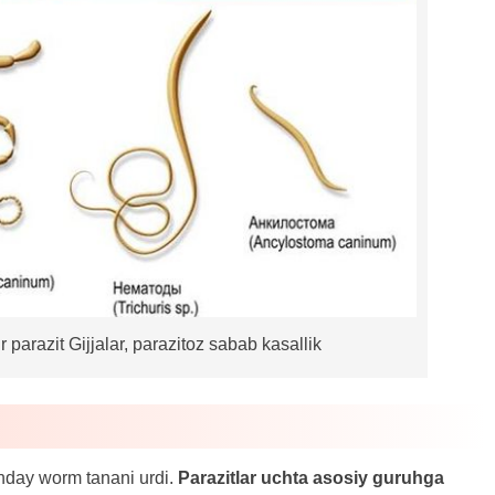
r parazit Gijjalar, parazitoz sabab kasallik
anday worm tanani urdi.
Parazitlar uchta asosiy guruhga