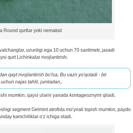
a Round qurtlar yoki nematod
valchanglar, uzunligi ega 10 uchun 70 santimetr, jasadi
si qurt Lichinkalar rivojlantirish.
n qayt rivojlantirish bo'lsa, Bu vazn yo'qotadi - bir
i uchun najas tahlil, jumladan,.
qishi mumkin, qaysi ularni yanada kontageoznymi qiladi,
teshigi segment Gelmint atrofida mo'ynali topish mumkin, paydo
nday kamchiliklar o'z ichiga oladi.