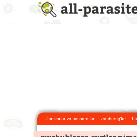
Jonivorlar va hasharotlar
zamburug'lar
ba