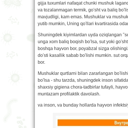
gijja tuxumlari nafaqat chunki mushuk laganda
va tozalanmagan termik, go'sht va baliq bo'
mavjudligi, kam emas. Mushuklar va mushukch
yutib mumkin, Uning qo'llari kvartirasida oda
Shuningdek kiyimlardan uyda oziqlangan "s
unga xom baliq boqish bo'lsa, sut yoki go'sht
boshqa hayvon bor, poyabzal sizga olishingiz
do'sti kasallik sabab bo'lishi mumkin. sut or
bor.
Mushuklar qurtlarni bilan zararlangan bo'lishi 
bo'lsa - shu tarzda, shuningdek inson sifatida,
shaxsiy gigiena chora-tadbirlar tufayli, hay
muntazam profilaktik davolash.
va inson, va bunday hollarda hayvon infekts