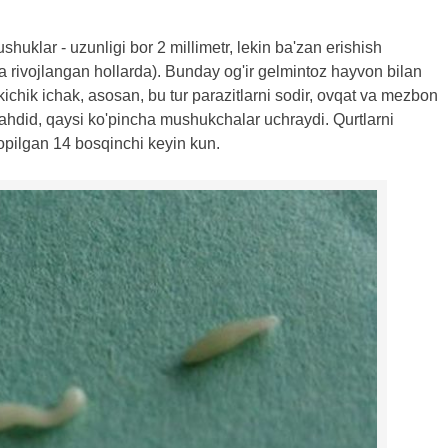
huklar - uzunligi bor 2 millimetr, lekin ba'zan erishish
a rivojlangan hollarda). Bunday og'ir gelmintoz hayvon bilan
ichik ichak, asosan, bu tur parazitlarni sodir, ovqat va mezbon
ahdid, qaysi ko'pincha mushukchalar uchraydi. Qurtlarni
opilgan 14 bosqinchi keyin kun.