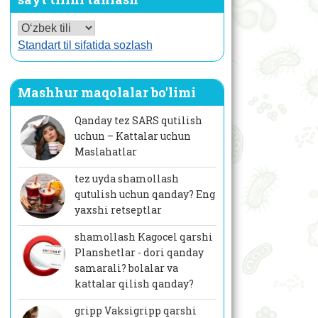
Standart til sifatida sozlash
Mashhur maqolalar bo'limi
Qanday tez SARS qutilish
uchun – Kattalar uchun
Maslahatlar
tez uyda shamollash
qutulish uchun qanday? Eng
yaxshi retseptlar
shamollash Kagocel qarshi
Planshetlar - dori qanday
samarali? bolalar va
kattalar qilish qanday?
gripp Vaksigripp qarshi