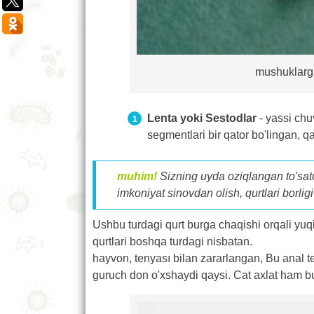
mushuklarg
Lenta yoki Sestodlar
- yassi chu
segmentlari bir qator bo'lingan, qay
muhim!
Sizning uyda oziqlangan to'satda
imkoniyat sinovdan olish, qurtlari borlig
Ushbu turdagi qurt burga chaqishi orqali yu
qurtlari boshqa turdagi nisbatan.
hayvon, tenyası bilan zararlangan, Bu anal 
guruch don o'xshaydi qaysi. Cat axlat ham bu