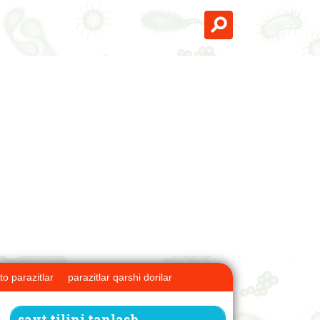
to parazitlar
parazitlar qarshi dorilar
sayt tilini tanlash