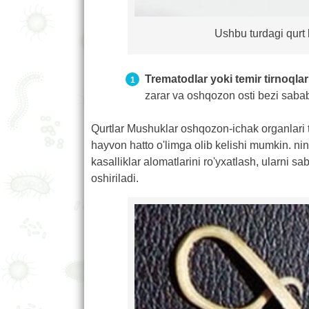
Ushbu turdagi qurt
Trematodlar yoki temir tirnoqlar
zarar va oshqozon osti bezi sabab,
Qurtlar Mushuklar oshqozon-ichak organlari ta
hayvon hatto o'limga olib kelishi mumkin. ning 
kasalliklar alomatlarini ro'yxatlash, ularni s
oshiriladi.