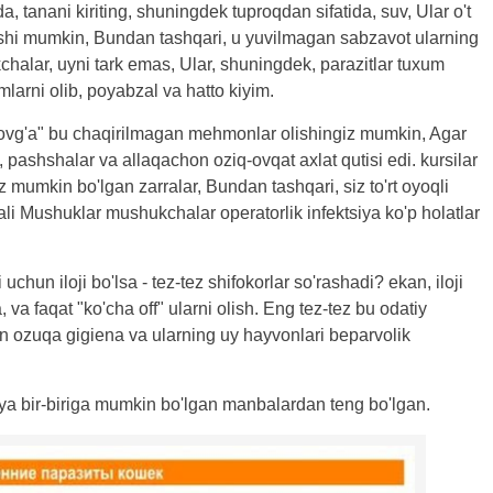
, tanani kiriting, shuningdek tuproqdan sifatida, suv, Ular o't
lishi mumkin, Bundan tashqari, u yuvilmagan sabzavot ularning
alar, uyni tark emas, Ular, shuningdek, parazitlar tuxum
mlarni olib, poyabzal va hatto kiyim.
ovg'a" bu chaqirilmagan mehmonlar olishingiz mumkin, Agar
, pashshalar va allaqachon oziq-ovqat axlat qutisi edi. kursilar
 mumkin bo'lgan zarralar, Bundan tashqari, siz to'rt oyoqli
qali Mushuklar mushukchalar operatorlik infektsiya ko'p holatlar
uchun iloji bo'lsa - tez-tez shifokorlar so'rashadi? ekan, iloji
 va faqat "ko'cha off" ularni olish. Eng tez-tez bu odatiy
von ozuqa gigiena va ularning uy hayvonlari beparvolik
iya bir-biriga mumkin bo'lgan manbalardan teng bo'lgan.