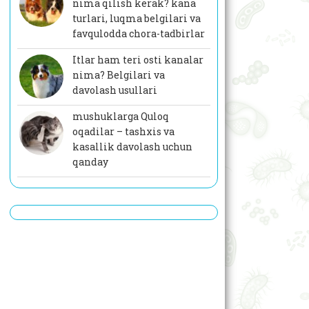
nima qilish kerak? kana
turlari, luqma belgilari va
favqulodda chora-tadbirlar
Itlar ham teri osti kanalar
nima? Belgilari va
davolash usullari
mushuklarga Quloq
oqadilar – tashxis va
kasallik davolash uchun
qanday