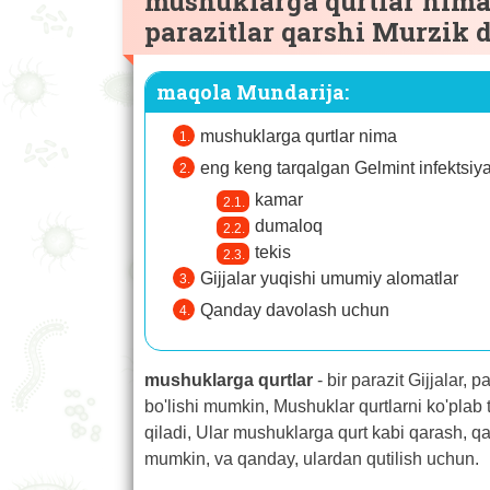
mushuklarga qurtlar nima 
parazitlar qarshi Murzik 
maqola Mundarija:
mushuklarga qurtlar nima
eng keng tarqalgan Gelmint infektsiyal
kamar
dumaloq
tekis
Gijjalar yuqishi umumiy alomatlar
Qanday davolash uchun
mushuklarga qurtlar
- bir parazit Gijjalar, 
bo'lishi mumkin, Mushuklar qurtlarni ko'plab
qiladi, Ular mushuklarga qurt kabi qarash, qa
mumkin, va qanday, ulardan qutilish uchun.