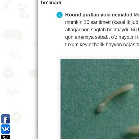
bo'linadi:
Round qurtlari yoki nematod
Mus
mumkin 10 santimetr (kasallik jud
allaqachon saqlab bo'lmaydi. Bu k
qon anemiya sabab, o'z hayotini t
tuxum keyinchalik hayvon najas t