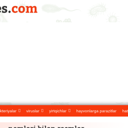
kteriyalar
viruslar
yirtqichlar
hayvonlarga parazitlar
hat