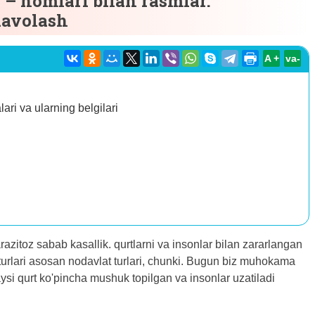
– nomlari bilan rasmlar.
davolash
A +
va-
ari va ularning belgilari
parazitoz sabab kasallik. qurtlarni va insonlar bilan zararlangan
 turlari asosan nodavlat turlari, chunki. Bugun biz muhokama
ysi qurt ko'pincha mushuk topilgan va insonlar uzatiladi