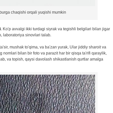
 burga chaqishi orqali yuqishi mumkin
i
. Ko'p avvalgi ikki turdagi siyrak va tegishli belgilari bilan jigar
 laboratoriya sinovlari talab.
'sir, mushak to'qima, va ba'zan yurak, Ular jiddiy sharoit va
nomlari bilan bir foto va parazit har bir qisqa ta'rifi qaraylik,
abab, va topish, qaysi davolash shikastlanish qurtlar amalga