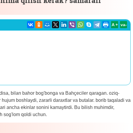
– nima qilish kerak? samarali
A +
va-
hodisa, bilan bahor bog'bonga va Bahçeciler qaragan. oziq-
ar hujum boshlaydi, zararli daraxtlar va butalar. borib taqaladi va
ri ancha ekinlar sonini kamaytirdi. Bu bilish muhimdir,
sh sog'lom qoldi uchun.