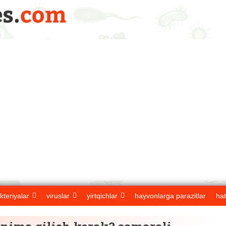
kteriyalar
viruslar
yirtqichlar
hayvonlarga parazitlar
hat