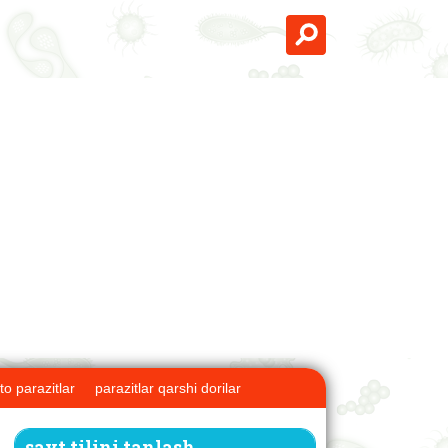
to parazitlar
parazitlar qarshi dorilar
sayt tilini tanlash