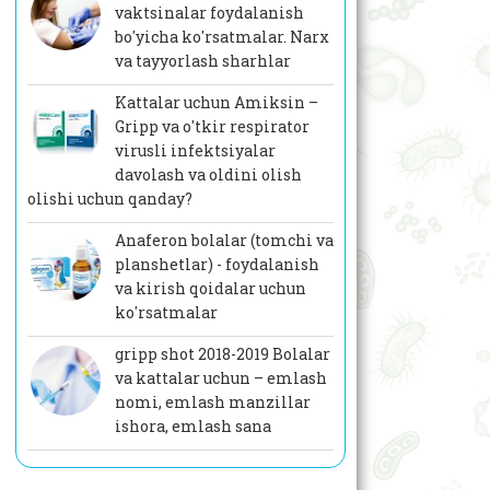
vaktsinalar foydalanish
bo'yicha ko'rsatmalar. Narx
va tayyorlash sharhlar
Kattalar uchun Amiksin –
Gripp va o'tkir respirator
virusli infektsiyalar
davolash va oldini olish
olishi uchun qanday?
Anaferon bolalar (tomchi va
planshetlar) - foydalanish
va kirish qoidalar uchun
ko'rsatmalar
gripp shot 2018-2019 Bolalar
va kattalar uchun – emlash
nomi, emlash manzillar
ishora, emlash sana