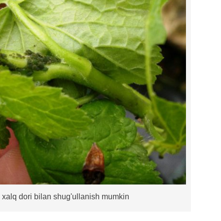
a xalq dori bilan shug'ullanish mumkin