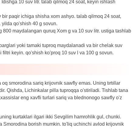
 Idishga 10 suv litr. talab qilmoq 24 soat, keyin ishlash
 bir paqir ichiga shisha xom ashyo. talab qilmoq 24 soat,
. yilda qo'shish 40 g sovun.
g 800 maydalangan quruq Xom g va 10 suv litr. ustiga tashlab
 barglari yoki tamaki tuproq maydalanadi va bir chelak suv
i filtri keyin. qo'shish ko'proq 10 suv l va 100 g sovun.
 oq smorodina sariq krijovnik sawfly emas. Uning tırtıllar
ir. Qishda, Lichinkalar pilla tuproqqa o'stiriladi. Tishlab tana
sislar eng xavfli turlari sariq va blednonogo sawfly o'z
uning kurtaklari ilgari ikki Sevgilim hamrohlik gul, chunki.
ra Smorodina borish mumkin. to'liq uchinchi avlod krijovnik