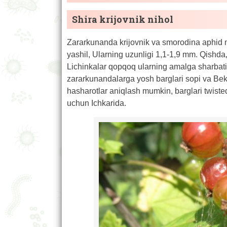
Shira krijovnik nihol
Zararkunanda krijovnik va smorodina aphid no
yashil, Ularning uzunligi 1,1-1,9 mm. Qishda
Lichinkalar qopqoq ularning amalga sharbatin
zararkunandalarga yosh barglari sopi va Bekt
hasharotlar aniqlash mumkin, barglari twisted
uchun Ichkarida.