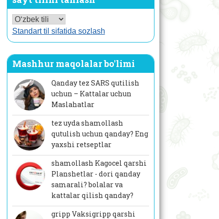
Standart til sifatida sozlash
Mashhur maqolalar bo'limi
Qanday tez SARS qutilish
uchun – Kattalar uchun
Maslahatlar
tez uyda shamollash
qutulish uchun qanday? Eng
yaxshi retseptlar
shamollash Kagocel qarshi
Planshetlar - dori qanday
samarali? bolalar va
kattalar qilish qanday?
gripp Vaksigripp qarshi