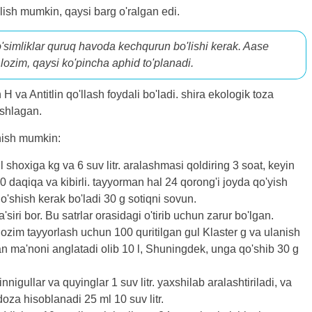
ilish mumkin, qaysi barg o'ralgan edi.
'simliklar quruq havoda kechqurun bo'lishi kerak. Aase
 lozim, qaysi ko'pincha aphid to'planadi.
H va Antitlin qo'llash foydali bo'ladi. shira ekologik toza
ishlagan.
anish mumkin:
ul shoxiga kg va 6 suv litr. aralashmasi qoldiring 3 soat, keyin
 daqiqa va kibirli. tayyorman hal 24 qorong'i joyda qo'yish
qo'shish kerak bo'ladi 30 g sotiqni sovun.
'siri bor. Bu satrlar orasidagi o'tirib uchun zarur bo'lgan.
i lozim tayyorlash uchun 100 quritilgan gul Klaster g va ulanish
gan ma'noni anglatadi olib 10 l, Shuningdek, unga qo'shib 30 g
igullar va quyinglar 1 suv litr. yaxshilab aralashtiriladi, va
oza hisoblanadi 25 ml 10 suv litr.