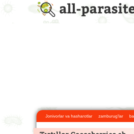
Jonivorlar va hasharotlar
zamburug'lar
ba