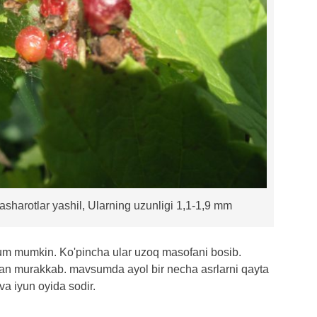
hasharotlar yashil, Ularning uzunligi 1,1-1,9 mm
jum mumkin. Ko'pincha ular uzoq masofani bosib.
an murakkab. mavsumda ayol bir necha asrlarni qayta
a iyun oyida sodir.