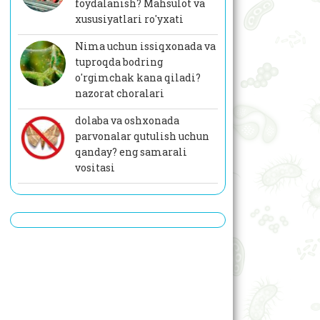
foydalanish? Mahsulot va
xususiyatlari ro'yxati
Nima uchun issiqxonada va
tuproqda bodring
o'rgimchak kana qiladi?
nazorat choralari
dolaba va oshxonada
parvonalar qutulish uchun
qanday? eng samarali
vositasi