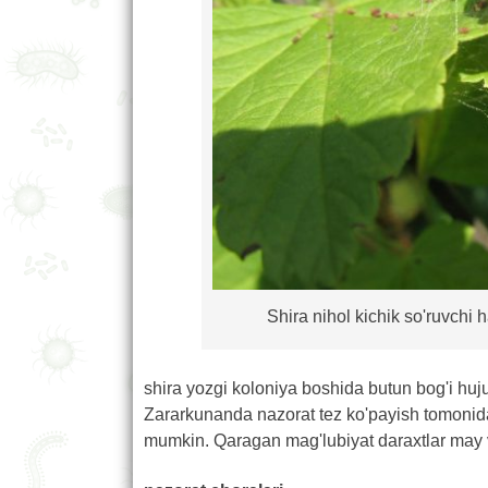
Shira nihol kichik so'ruvchi 
shira yozgi koloniya boshida butun bog'i hu
Zararkunanda nazorat tez ko'payish tomonid
mumkin. Qaragan mag'lubiyat daraxtlar may v