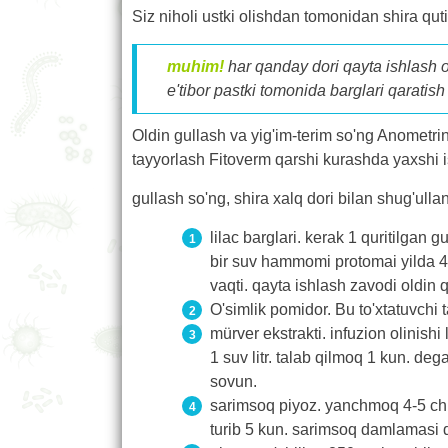
Siz niholi ustki olishdan tomonidan shira qut
muhim!
har qanday dori qayta ishlash o
e'tibor pastki tomonida barglari qaratish
Oldin gullash va yig'im-terim so'ng Anometrin 
tayyorlash Fitoverm qarshi kurashda yaxshi 
gullash so'ng, shira xalq dori bilan shug'ull
lilac barglari. kerak 1 quritilgan g
bir suv hammomi protomai yilda 40
vaqti. qayta ishlash zavodi oldin 
O'simlik pomidor. Bu to'xtatuvchi ta
mürver ekstrakti. infuzion olinish
1 suv litr. talab qilmoq 1 kun. de
sovun.
sarimsoq piyoz. yanchmoq 4-5 chinn
turib 5 kun. sarimsoq damlamasi d