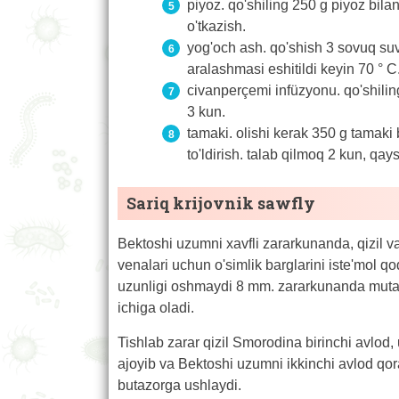
piyoz. qo'shiling 250 g piyoz bilan
o'tkazish.
yog'och ash. qo'shish 3 sovuq suv
aralashmasi eshitildi keyin 70 ° C
civanperçemi infüzyonu. qo'shilin
3 kun.
tamaki. olishi kerak 350 g tamaki
to'ldirish. talab qilmoq 2 kun, qays
Sariq krijovnik sawfly
Bektoshi uzumni xavfli zararkunanda, qizil va
venalari uchun o'simlik barglarini iste'mol qod
uzunligi oshmaydi 8 mm. zararkunanda mutaxas
ichiga oladi.
Tishlab zarar qizil Smorodina birinchi avlod, 
ajoyib va ​​Bektoshi uzumni ikkinchi avlod qo
butazorga ushlaydi.