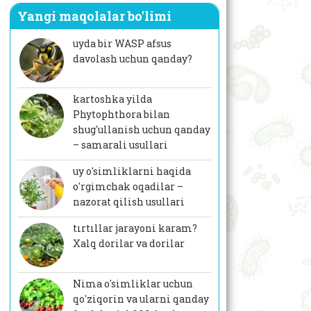
Yangi maqolalar bo'limi
uyda bir WASP afsus
davolash uchun qanday?
kartoshka yilda
Phytophthora bilan
shug'ullanish uchun qanday
– samarali usullari
uy o'simliklarni haqida
o'rgimchak oqadilar –
nazorat qilish usullari
tırtıllar jarayoni karam?
Xalq dorilar va dorilar
Nima o'simliklar uchun
qo'ziqorin va ularni qanday