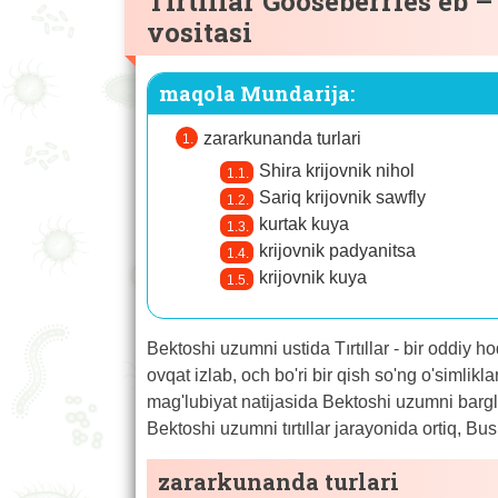
Tırtıllar Gooseberries eb 
vositasi
maqola Mundarija:
zararkunanda turlari
Shira krijovnik nihol
Sariq krijovnik sawfly
kurtak kuya
krijovnik padyanitsa
krijovnik kuya
Bektoshi uzumni ustida Tırtıllar - bir oddiy 
ovqat izlab, och bo'ri bir qish so'ng o'simlikl
mag'lubiyat natijasida Bektoshi uzumni bargla
Bektoshi uzumni tırtıllar jarayonida ortiq, Bu
zararkunanda turlari