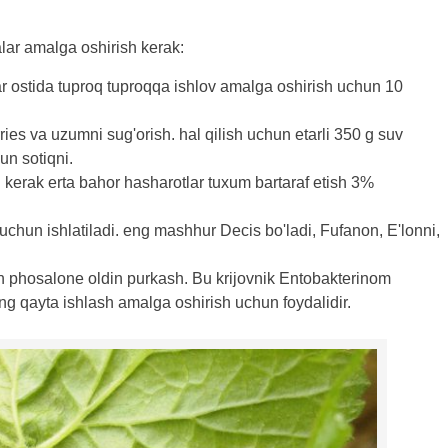
alar amalga oshirish kerak:
ar ostida tuproq tuproqqa ishlov amalga oshirish uchun 10
ies va uzumni sug'orish. hal qilish uchun etarli 350 g suv
un sotiqni.
 kerak erta bahor hasharotlar tuxum bartaraf etish 3%
uchun ishlatiladi. eng mashhur Decis bo'ladi, Fufanon, E'lonni,
fon phosalone oldin purkash. Bu krijovnik Entobakterinom
ng qayta ishlash amalga oshirish uchun foydalidir.