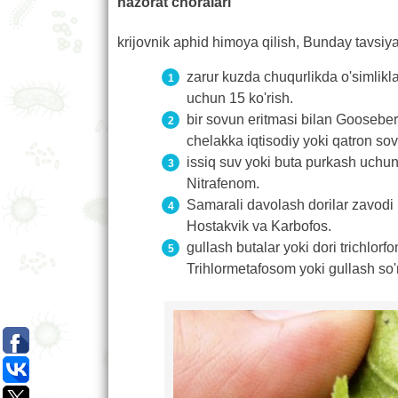
nazorat choralari
krijovnik aphid himoya qilish, Bunday tavsiy
zarur kuzda chuqurlikda o'simlikl
uchun 15 ko'rish.
bir sovun eritmasi bilan Gooseberr
chelakka iqtisodiy yoki qatron sov
issiq suv yoki buta purkash uchun
Nitrafenom.
Samarali davolash dorilar zavodi 
Hostakvik va Karbofos.
gullash butalar yoki dori trichlor
Trihlormetafosom yoki gullash so'