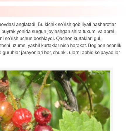
vdasi anglatadi. Bu kichik so'rish qobiliyati hasharotlar
, buyrak yonida surgun joylashgan shira tuxum. va aprel,
i so'rish uchun boshlaydi. Qachon kurtaklari gul,
oshi uzumni yashil kurtaklar nish harakat. Bog'bon osonlik
 guruhlar jarayonlari bor, chunki. ularni aphid ko'payadilar