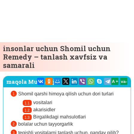
insonlar uchun Shomil uchun
Remedy – tanlash xavfsiz va
samarali
maqola Mundarija:
A +
va-
Shomil qarshi himoya qilish uchun dori turlari
vositalari
akarisidler
Birgalikdagi mahsulotlari
bolalar uchun tayyorgarlik
tegishli vositalarni tanlash uchun, qanday qilib?