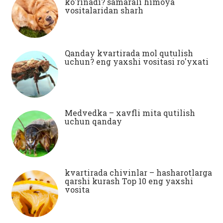
ko'rinadi? samarali himoya
vositalaridan sharh
Qanday kvartirada mol qutulish
uchun? eng yaxshi vositasi ro'yxati
Medvedka – xavfli mita qutilish
uchun qanday
kvartirada chivinlar – hasharotlarga
qarshi kurash Top 10 eng yaxshi
vosita