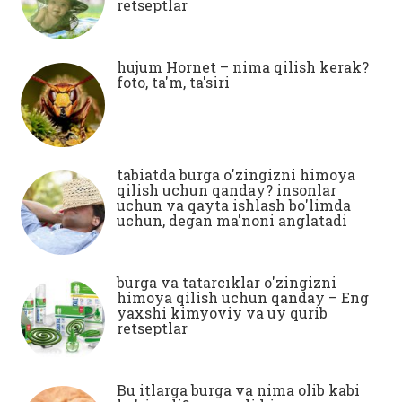
retseptlar
hujum Hornet – nima qilish kerak?
foto, ta'm, ta'siri
tabiatda burga o'zingizni himoya
qilish uchun qanday? insonlar
uchun va qayta ishlash bo'limda
uchun, degan ma'noni anglatadi
burga va tatarcıklar o'zingizni
himoya qilish uchun qanday – Eng
yaxshi kimyoviy va uy qurib
retseptlar
Bu itlarga burga va nima olib kabi