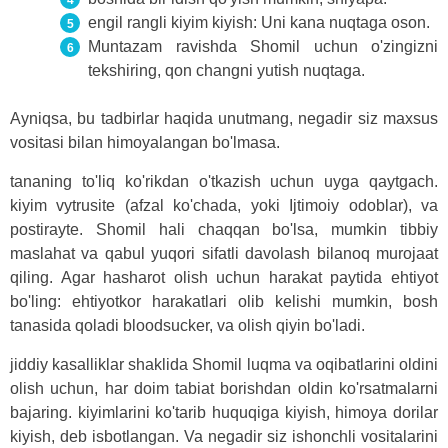
engil rangli kiyim kiyish: Uni kana nuqtaga oson.
Muntazam ravishda Shomil uchun o'zingizni
tekshiring, qon changni yutish nuqtaga.
Ayniqsa, bu tadbirlar haqida unutmang, negadir siz maxsus
vositasi bilan himoyalangan bo'lmasa.
tananing to'liq ko'rikdan o'tkazish uchun uyga qaytgach.
kiyim vytrusite (afzal ko'chada, yoki Ijtimoiy odoblar), va
postirayte. Shomil hali chaqqan bo'lsa, mumkin tibbiy
maslahat va qabul yuqori sifatli davolash bilanoq murojaat
qiling. Agar hasharot olish uchun harakat paytida ehtiyot
bo'ling: ehtiyotkor harakatlari olib kelishi mumkin, bosh
tanasida qoladi bloodsucker, va olish qiyin bo'ladi.
jiddiy kasalliklar shaklida Shomil luqma va oqibatlarini oldini
olish uchun, har doim tabiat borishdan oldin ko'rsatmalarni
bajaring. kiyimlarini ko'tarib huquqiga kiyish, himoya dorilar
kiyish, deb isbotlangan. Va negadir siz ishonchli vositalarini