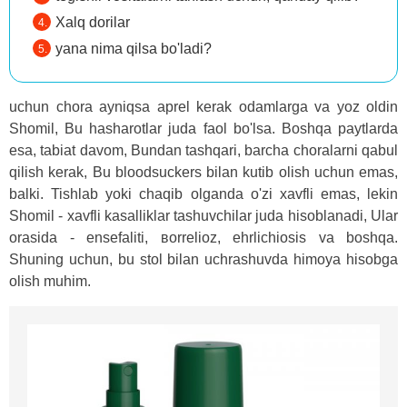
Xalq dorilar
yana nima qilsa bo'ladi?
uchun chora ayniqsa aprel kerak odamlarga va yoz oldin
Shomil, Bu hasharotlar juda faol bo'lsa. Boshqa paytlarda
esa, tabiat davom, Bundan tashqari, barcha choralarni qabul
qilish kerak, Bu bloodsuckers bilan kutib olish uchun emas,
balki. Tishlab yoki chaqib olganda o'zi xavfli emas, lekin
Shomil - xavfli kasalliklar tashuvchilar juda hisoblanadi, Ular
orasida - ensefaliti, ʙorrelioz, ehrlichiosis va boshqa.
Shuning uchun, bu stol bilan uchrashuvda himoya hisobga
olish muhim.