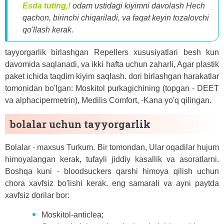
Esda tuting,!
odam ustidagi kiyimni davolash Hech
qachon, birinchi chiqariladi, va faqat keyin tozalovchi
qo'llash kerak.
tayyorgarlik birlashgan Repellers xususiyatlari besh kun
davomida saqlanadi, va ikki hafta uchun zaharli, Agar plastik
paket ichida taqdim kiyim saqlash. dori birlashgan harakatlar
tomonidan bo'lgan: Moskitol purkagichining (topgan - DEET
va alphacipermetrin), Medilis Comfort, -Kana yo'q qilingan.
bolalar uchun tayyorgarlik
Bolalar - maxsus Turkum. Bir tomondan, Ular oqadilar hujum
himoyalangan kerak, tufayli jiddiy kasallik va asoratlarni.
Boshqa kuni - bloodsuckers qarshi himoya qilish uchun
chora xavfsiz bo'lishi kerak. eng samarali va ayni paytda
xavfsiz dorilar bor:
Moskitol-anticlea;