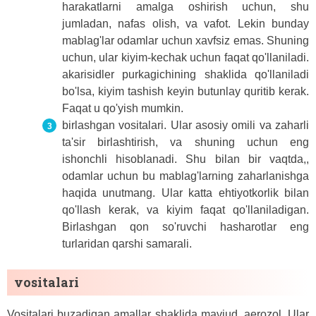
harakatlarni amalga oshirish uchun, shu
jumladan, nafas olish, va vafot. Lekin bunday
mablag'lar odamlar uchun xavfsiz emas. Shuning
uchun, ular kiyim-kechak uchun faqat qo'llaniladi.
akarisidler purkagichining shaklida qo'llaniladi
bo'lsa, kiyim tashish keyin butunlay quritib kerak.
Faqat u qo'yish mumkin.
birlashgan vositalari. Ular asosiy omili va zaharli
ta'sir birlashtirish, va shuning uchun eng
ishonchli hisoblanadi. Shu bilan bir vaqtda,,
odamlar uchun bu mablag'larning zaharlanishga
haqida unutmang. Ular katta ehtiyotkorlik bilan
qo'llash kerak, va kiyim faqat qo'llaniladigan.
Birlashgan qon so'ruvchi hasharotlar eng
turlaridan qarshi samarali.
vositalari
Vositalari buzadigan amallar shaklida mavjud, aerozol. Ular