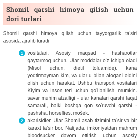
Shomil qarshi himoya qilish uchun
dori turlari
Shomil qarshi himoya qilish uchun tayyorgarlik ta'siri
asosida ajralib turadi:
vositalari. Asosiy maqsad - hasharotlar
qaytarmoq uchun. Ular moddalar o'z ichiga oladi
(Misol uchun, dietil toluamide), kana
yoqtirmayman kim, va ular u bilan aloqani oldini
olish uchun harakat. Ushbu transport vositalari
Kiyim va inson teri uchun qo'llanilishi mumkin.
savar muhim afzalligi - ular kanalari qarshi faqat
samarali, balki boshqa qon so'ruvchi qarshi -
pashsha, horseflies, mošek.
akarisidler. Ular Shomil asab tizimini ta'sir va bir
karaxt ta'sir bor. Natijada, imkoniyatdan mahrum
bloodsucker davom ettirish uchun asosiy