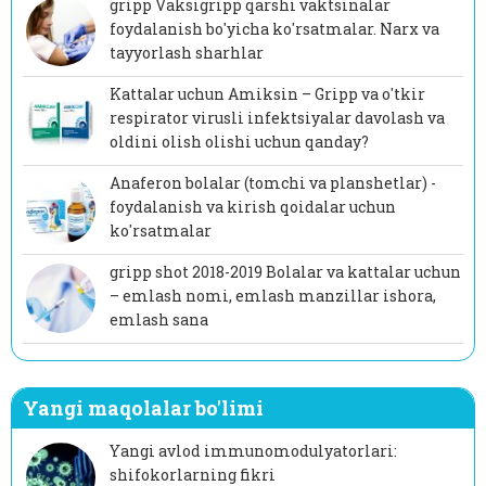
gripp Vaksigripp qarshi vaktsinalar
foydalanish bo'yicha ko'rsatmalar. Narx va
tayyorlash sharhlar
Kattalar uchun Amiksin – Gripp va o'tkir
respirator virusli infektsiyalar davolash va
oldini olish olishi uchun qanday?
Anaferon bolalar (tomchi va planshetlar) -
foydalanish va kirish qoidalar uchun
ko'rsatmalar
gripp shot 2018-2019 Bolalar va kattalar uchun
– emlash nomi, emlash manzillar ishora,
emlash sana
Yangi maqolalar bo'limi
Yangi avlod immunomodulyatorlari:
shifokorlarning fikri