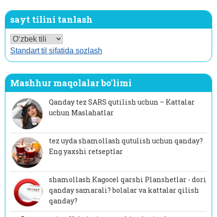
sayt tilini tanlash
Standart til sifatida sozlash
Mashhur maqolalar bo'limi
Qanday tez SARS qutilish uchun – Kattalar
uchun Maslahatlar
tez uyda shamollash qutulish uchun qanday?
Eng yaxshi retseptlar
shamollash Kagocel qarshi Planshetlar - dori
qanday samarali? bolalar va kattalar qilish
qanday?