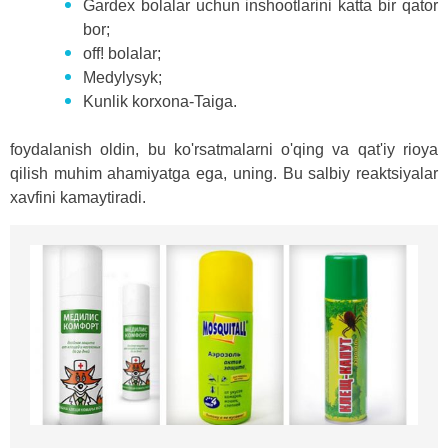
Gardex bolalar uchun inshootlarini katta bir qator
bor;
off! bolalar;
Medylysyk;
Kunlik korxona-Taiga.
foydalanish oldin, bu ko'rsatmalarni o'qing va qat'iy rioya
qilish muhim ahamiyatga ega, uning. Bu salbiy reaktsiyalar
xavfini kamaytiradi.