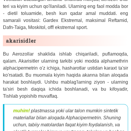
teri va kiyim uchun qo'llaniladi. Ularning eng faol modda bor
- dietil toluamide, besh kun qadar amal muddati. eng
samarali vositasi: Gardex Ekstremal, maksimal Reftamid,
Dafn-Taiga, Moskitol, off! ekstremal sport.
akarisidler
Bu Aerozollar shaklida ishlab chiqariladi, puflamoqda,
qalam. Akarisitler ularning tarkibi yoki modda alphamethrin
alphacipermetrin o'z ichiga, hasharotlar ustidan karaxt ta'sir
ko'rsatadi. Bu muomala kiyim haqida akarına bilan aloqada
harakat boshlaydi. Ushbu mablag'larning ziyon - ularning
ta'siri besh daqiqa ichida boshlanadi, va bu kifoyadir,
Tishlab yopishib muvaffaq.
muhim!
plastmassa yoki ular talon mumkin sintetik
materiallar bilan aloqada Alphacipermetrin. Shuning
uchun, tabiiy matolardan faqat kiyim foydalanish, va