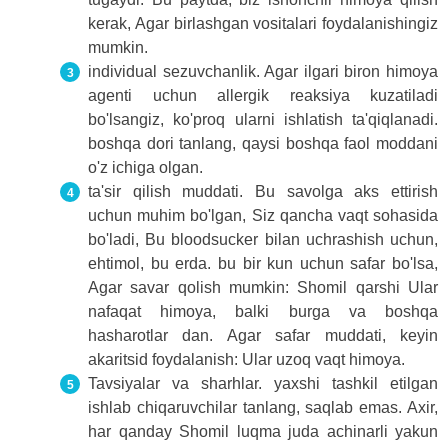
kerak, Agar birlashgan vositalari foydalanishingiz
mumkin.
individual sezuvchanlik. Agar ilgari biron himoya
agenti uchun allergik reaksiya kuzatiladi
bo'lsangiz, ko'proq ularni ishlatish ta'qiqlanadi.
boshqa dori tanlang, qaysi boshqa faol moddani
o'z ichiga olgan.
ta'sir qilish muddati. Bu savolga aks ettirish
uchun muhim bo'lgan, Siz qancha vaqt sohasida
bo'ladi, Bu bloodsucker bilan uchrashish uchun,
ehtimol, bu erda. bu bir kun uchun safar bo'lsa,
Agar savar qolish mumkin: Shomil qarshi Ular
nafaqat himoya, balki burga va boshqa
hasharotlar dan. Agar safar muddati, keyin
akaritsid foydalanish: Ular uzoq vaqt himoya.
Tavsiyalar va sharhlar. yaxshi tashkil etilgan
ishlab chiqaruvchilar tanlang, saqlab emas. Axir,
har qanday Shomil luqma juda achinarli yakun