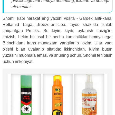
plastik tugmalar himoya unutmang, tokaları va boshqa
elementlar.
Shomil kabi harakat eng yaxshi vosita - Gardex anti-kana,
Reftamid Taiga, Breeze-anticlea. tayoq shaklida ishlab
chiqarilgan Pretiks. Bu kiyim kiyib, aylanish chizig'ini
chizish. Lekin bu usul bir necha kamchiliklar himoya ega:
Birinchidan, frans muntazam yangilanib lozim, Ular vaqt
o'tishi bilan uvalanib sifatida; ikkinchidan, Kiyim butun
yuzasini muomala emas, va shuning uchun, Shomil teri olish
uchun imkoniyat.