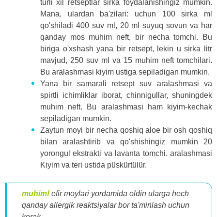
turli xil retseptlar sirka foydalanishingiz mumkin.
Mana, ulardan ba'zilari: uchun 100 sirka ml
qo'shiladi 400 suv ml, 20 ml suyuq sovun va har
qanday mos muhim neft, bir necha tomchi. Bu
biriga o'xshash yana bir retsept, lekin u sirka litr
mavjud, 250 suv ml va 15 muhim neft tomchilari.
Bu aralashmasi kiyim ustiga sepiladigan mumkin.
Yana bir samarali retsept suv aralashmasi va
spirtli ichimliklar iborat, chinnigullar, shuningdek
muhim neft. Bu aralashmasi ham kiyim-kechak
sepiladigan mumkin.
Zaytun moyi bir necha qoshiq aloe bir osh qoshiq
bilan aralashtirib va ​​qo'shishingiz mumkin 20
yorongul ekstrakti va lavanta tomchi. aralashmasi
Kiyim va teri ustida püskürtülür.
muhim!
efir moylari yordamida oldin ularga hech
qanday allergik reaktsiyalar bor ta'minlash uchun
kerak.