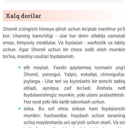
Xalq dorilar
Shomil o'zingizni himoya qilish uchun ko'plab mashhur yo'li
bor. Ularning kamchiligi - ular har doim sifatida samarali
emas, kimyoviy moddalar. Va foydalari - xavfsizlik va tabiiy
uchun. Agar Shomil uchun bir chora sotib olish mumkin
bo'lsa, maishiy usullari foydalanish.
efir moylari. Yaxshi qaytarmoq rozmarin yog'i
Shomil, yorongul, Yalpiz, evkalipt, chinnigullar.
joylarga - Ular teri va kiyimlarini bir tomchi tatbiq
etiladi, ayniqsa zaif bo'ladi. Alohida neft
foydalanishingiz mumkin, yoki ularni aralashtirish.
Har soat yoki ikki tartib takrorlash uchun.
sirka. Bu sof olma sirkasi ham foydalanish
mumkin: hasharotlar, haydash uchun tananing
ochiq maydonlarda uni qo'yish uchun etarli. Va siz