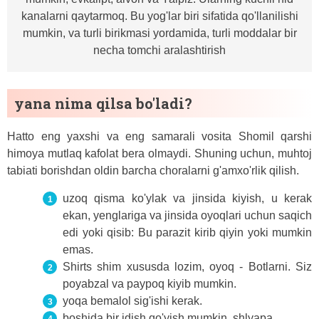
kanalarni qaytarmoq. Bu yog'lar biri sifatida qo'llanilishi
mumkin, va turli birikmasi yordamida, turli moddalar bir
necha tomchi aralashtirish
yana nima qilsa bo'ladi?
Hatto eng yaxshi va eng samarali vosita Shomil qarshi
himoya mutlaq kafolat bera olmaydi. Shuning uchun, muhtoj
tabiati borishdan oldin barcha choralarni g'amxo'rlik qilish.
uzoq qisma ko'ylak va jinsida kiyish, u kerak
ekan, yenglariga va jinsida oyoqlari uchun saqich
edi yoki qisib: Bu parazit kirib qiyin yoki mumkin
emas.
Shirts shim xususda lozim, oyoq - Botlarni. Siz
poyabzal va paypoq kiyib mumkin.
yoqa bemalol sig'ishi kerak.
boshida bir idish qo'yish mumkin, shlyapa.