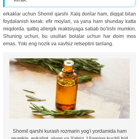
erkaklar uchun Shomil qarshi Xalq dorilar ham, diqqat bilan
foydalanish kerak: efir moylari, va yana ham shunday katta
miqdorda. qattiq allergik reaktsiyaga sabab bo'lishi mumkin.
Shuning uchun, bu usullari bolalar uchun har doim mos
emas. Yoki eng nozik va xavfsiz retseptini tanlang.
Shomil qarshi kurash rozmarin yog'i yordamida ham
mumkin, evkalipt, alvon va Yalpiz. Ularning kuchli hid