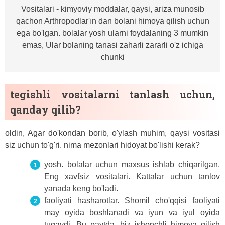
Vositalari - kimyoviy moddalar, qaysi, ariza munosib
qachon Arthropodlar'ın dan bolani himoya qilish uchun
ega bo'lgan. bolalar yosh ularni foydalaning 3 mumkin
emas, Ular bolaning tanasi zaharli zararli o'z ichiga
chunki
tegishli vositalarni tanlash uchun,
qanday qilib?
oldin, Agar do'kondan borib, o'ylash muhim, qaysi vositasi
siz uchun to'g'ri. nima mezonlari hidoyat bo'lishi kerak?
yosh. bolalar uchun maxsus ishlab chiqarilgan,
Eng xavfsiz vositalari. Kattalar uchun tanlov
yanada keng bo'ladi.
faoliyati hasharotlar. Shomil cho'qqisi faoliyati
may oyida boshlanadi va iyun va iyul oyida
tugaydi. Bu paytda, biz ishonchli himoya qilish