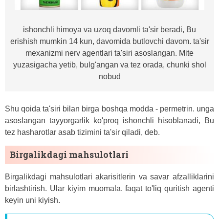
ishonchli himoya va uzoq davomli ta'sir beradi, Bu
erishish mumkin 14 kun, davomida butlovchi davom. ta'sir
mexanizmi nerv agentlari ta'siri asoslangan. Mite
yuzasigacha yetib, bulg'angan va tez orada, chunki shol
nobud
Shu qoida ta'siri bilan birga boshqa modda - permetrin. unga
asoslangan tayyorgarlik ko'proq ishonchli hisoblanadi, Bu
tez hasharotlar asab tizimini ta'sir qiladi, deb.
Birgalikdagi mahsulotlari
Birgalikdagi mahsulotlari akarisitlerin va savar afzalliklarini
birlashtirish. Ular kiyim muomala. faqat to'liq quritish agenti
keyin uni kiyish.