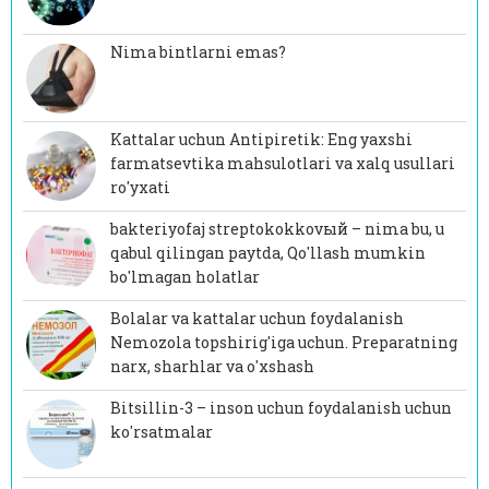
Nima bintlarni emas?
Kattalar uchun Antipiretik: Eng yaxshi
farmatsevtika mahsulotlari va xalq usullari
ro'yxati
bakteriyofaj streptokokkovый – nima bu, u
qabul qilingan paytda, Qo'llash mumkin
bo'lmagan holatlar
Bolalar va kattalar uchun foydalanish
Nemozola topshirig'iga uchun. Preparatning
narx, sharhlar va o'xshash
Bitsillin-3 – inson uchun foydalanish uchun
ko'rsatmalar