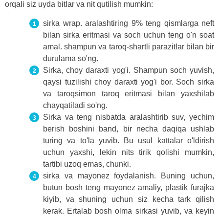
orqali siz uyda bitlar va nit qutilish mumkin:
sirka wrap. aralashtiring 9% teng qismlarga neft
bilan sirka eritmasi va soch uchun teng o'n soat
amal. shampun va taroq-shartli parazitlar bilan bir
durulama so'ng.
Sirka, choy daraxti yog'i. Shampun soch yuvish,
qaysi tuzilishi choy daraxti yog'i bor. Soch sirka
va taroqsimon taroq eritmasi bilan yaxshilab
chayqatiladi so'ng.
Sirka va teng nisbatda aralashtirib suv, yechim
berish boshini band, bir necha daqiqa ushlab
turing va to'la yuvib. Bu usul kattalar o'ldirish
uchun yaxshi, lekin nits tirik qolishi mumkin,
tartibi uzoq emas, chunki.
sirka va mayonez foydalanish. Buning uchun,
butun bosh teng mayonez amaliy, plastik furajka
kiyib, va shuning uchun siz kecha tark qilish
kerak. Ertalab bosh olma sirkasi yuvib, va keyin