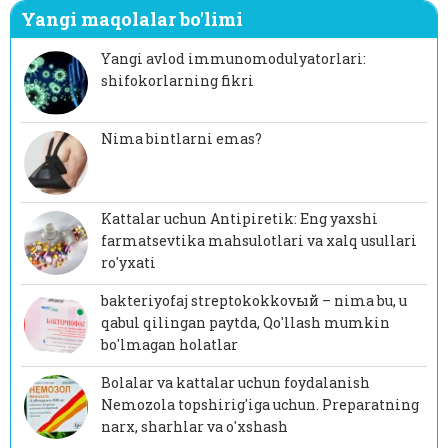
Yangi maqolalar bo'limi
Yangi avlod immunomodulyatorlari:
shifokorlarning fikri
Nima bintlarni emas?
Kattalar uchun Antipiretik: Eng yaxshi
farmatsevtika mahsulotlari va xalq usullari
ro'yxati
bakteriyofaj streptokokkovый – nima bu, u
qabul qilingan paytda, Qo'llash mumkin
bo'lmagan holatlar
Bolalar va kattalar uchun foydalanish
Nemozola topshirig'iga uchun. Preparatning
narx, sharhlar va o'xshash