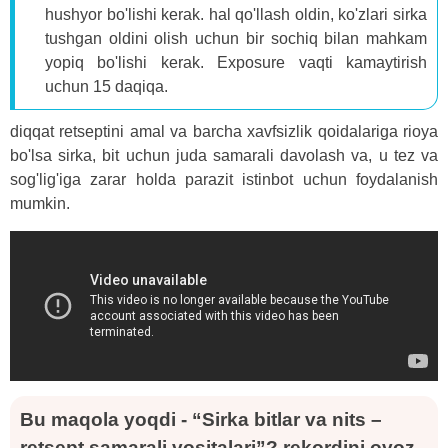
hushyor bo'lishi kerak. hal qo'llash oldin, ko'zlari sirka
tushgan oldini olish uchun bir sochiq bilan mahkam
yopiq bo'lishi kerak. Exposure vaqti kamaytirish
uchun 15 daqiqa.
diqqat retseptini amal va barcha xavfsizlik qoidalariga rioya
bo'lsa sirka, bit uchun juda samarali davolash va, u tez va
sog'lig'iga zarar holda parazit istinbot uchun foydalanish
mumkin.
Bu maqola yoqdi - “Sirka bitlar va nits –
retsept samarali vositalari”? rekordini ovoz