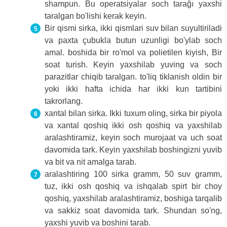
shampun. Bu operatsiyalar soch tarağı yaxshi
taralgan bo'lishi kerak keyin.
Bir qismi sirka, ikki qismlari suv bilan suyultiriladi
va paxta çubukla butun uzunligi bo'ylab soch
amal. boshida bir ro'mol va polietilen kiyish, Bir
soat turish. Keyin yaxshilab yuving va soch
parazitlar chiqib taralgan. to'liq tiklanish oldin bir
yoki ikki hafta ichida har ikki kun tartibini
takrorlang.
xantal bilan sirka. Ikki tuxum oling, sirka bir piyola
va xantal qoshiq ikki osh qoshiq va yaxshilab
aralashtiramiz, keyin soch murojaat va uch soat
davomida tark. Keyin yaxshilab boshingizni yuvib
va ​​bit va nit amalga tarab.
aralashtiring 100 sirka gramm, 50 suv gramm,
tuz, ikki osh qoshiq va ishqalab spirt bir choy
qoshiq, yaxshilab aralashtiramiz, boshiga tarqalib
va ​​sakkiz soat davomida tark. Shundan so'ng,
yaxshi yuvib va ​​boshini tarab.