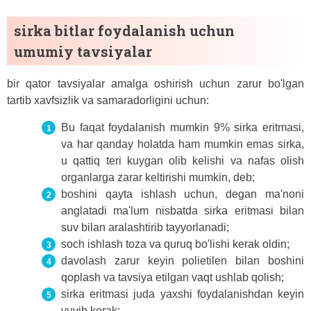
sirka bitlar foydalanish uchun
umumiy tavsiyalar
bir qator tavsiyalar amalga oshirish uchun zarur bo'lgan
tartib xavfsizlik va samaradorligini uchun:
Bu faqat foydalanish mumkin 9% sirka eritmasi,
va har qanday holatda ham mumkin emas sirka,
u qattiq teri kuygan olib kelishi va nafas olish
organlarga zarar keltirishi mumkin, deb;
boshini qayta ishlash uchun, degan ma'noni
anglatadi ma'lum nisbatda sirka eritmasi bilan
suv bilan aralashtirib tayyorlanadi;
soch ishlash toza va quruq bo'lishi kerak oldin;
davolash zarur keyin polietilen bilan boshini
qoplash va tavsiya etilgan vaqt ushlab qolish;
sirka eritmasi juda yaxshi foydalanishdan keyin
yuvib kerak;