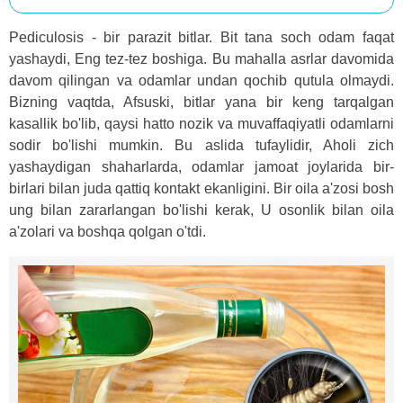
Pediculosis - bir parazit bitlar. Bit tana soch odam faqat
yashaydi, Eng tez-tez boshiga. Bu mahalla asrlar davomida
davom qilingan va odamlar undan qochib qutula olmaydi.
Bizning vaqtda, Afsuski, bitlar yana bir keng tarqalgan
kasallik bo'lib, qaysi hatto nozik va muvaffaqiyatli odamlarni
sodir bo'lishi mumkin. Bu aslida tufaylidir, Aholi zich
yashaydigan shaharlarda, odamlar jamoat joylarida bir-
birlari bilan juda qattiq kontakt ekanligini. Bir oila a'zosi bosh
ung bilan zararlangan bo'lishi kerak, U osonlik bilan oila
a'zolari va boshqa qolgan o'tdi.