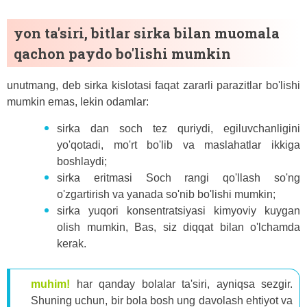
yon ta'siri, bitlar sirka bilan muomala
qachon paydo bo'lishi mumkin
unutmang, deb sirka kislotasi faqat zararli parazitlar bo'lishi
mumkin emas, lekin odamlar:
sirka dan soch tez quriydi, egiluvchanligini
yo'qotadi, mo'rt bo'lib va ​​maslahatlar ikkiga
boshlaydi;
sirka eritmasi Soch rangi qo'llash so'ng
o'zgartirish va yanada so'nib bo'lishi mumkin;
sirka yuqori konsentratsiyasi kimyoviy kuygan
olish mumkin, Bas, siz diqqat bilan o'lchamda
kerak.
muhim!
har qanday bolalar ta'siri, ayniqsa sezgir.
Shuning uchun, bir bola bosh ung davolash ehtiyot va