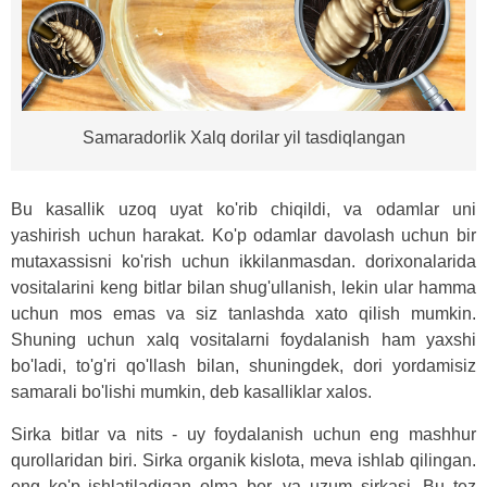
Samaradorlik Xalq dorilar yil tasdiqlangan
Bu kasallik uzoq uyat ko'rib chiqildi, va odamlar uni
yashirish uchun harakat. Ko'p odamlar davolash uchun bir
mutaxassisni ko'rish uchun ikkilanmasdan. dorixonalarida
vositalarini keng bitlar bilan shug'ullanish, lekin ular hamma
uchun mos emas va siz tanlashda xato qilish mumkin.
Shuning uchun xalq vositalarni foydalanish ham yaxshi
bo'ladi, to'g'ri qo'llash bilan, shuningdek, dori yordamisiz
samarali bo'lishi mumkin, deb kasalliklar xalos.
Sirka bitlar va nits - uy foydalanish uchun eng mashhur
qurollaridan biri. Sirka organik kislota, meva ishlab qilingan.
eng ko'p ishlatiladigan olma bor, va uzum sirkasi. Bu tez