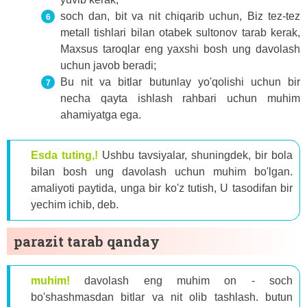
soch dan, bit va nit chiqarib uchun, Biz tez-tez
metall tishlari bilan otabek sultonov tarab kerak,
Maxsus taroqlar eng yaxshi bosh ung davolash
uchun javob beradi;
Bu nit va bitlar butunlay yo'qolishi uchun bir
necha qayta ishlash rahbari uchun muhim
ahamiyatga ega.
Esda tuting,!
Ushbu tavsiyalar, shuningdek, bir bola
bilan bosh ung davolash uchun muhim bo'lgan.
amaliyoti paytida, unga bir ko'z tutish, U tasodifan bir
yechim ichib, deb.
parazit tarab qanday
muhim!
davolash eng muhim on - soch
bo'shashmasdan bitlar va nit olib tashlash. butun