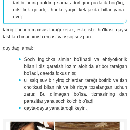
tartibi uning xolding samaradorligini puxtalik bog'liq,
nits tirik qoladi, chunki, yaqin kelajakda bitlar yana
rivoj.
taroqli uchun maxsus tarağı kerak, eski tish cho'tkasi, qaysi
tashlab bir achinish emas, va issiq suv pan.
quyidagi amal:
Soch ingichka simlar bo'linadi va ehtiyotkorlik
bilan ildiz qaratish lozim alohida e'tibor taralgan
bo'ladi, qaerda fokus nits;
u issiq suv bir yirtqichlardan tarağı botirib va ​​tish
cho'tkasi bilan nit va bit rioya tozalangan uchun
zarur, Bu qilmagan bo'lsa, tizmasining dan
parazitlar yana soch ko'chib o'tadi;
qayta-qayta yana taroqli keyin.