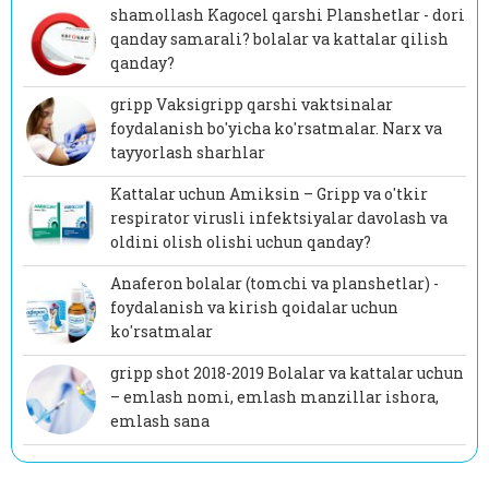
shamollash Kagocel qarshi Planshetlar - dori
qanday samarali? bolalar va kattalar qilish
qanday?
gripp Vaksigripp qarshi vaktsinalar
foydalanish bo'yicha ko'rsatmalar. Narx va
tayyorlash sharhlar
Kattalar uchun Amiksin – Gripp va o'tkir
respirator virusli infektsiyalar davolash va
oldini olish olishi uchun qanday?
Anaferon bolalar (tomchi va planshetlar) -
foydalanish va kirish qoidalar uchun
ko'rsatmalar
gripp shot 2018-2019 Bolalar va kattalar uchun
– emlash nomi, emlash manzillar ishora,
emlash sana