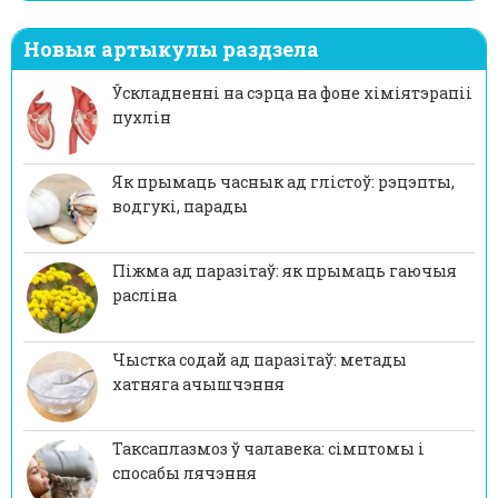
Новыя артыкулы раздзела
Ўскладненні на сэрца на фоне хіміятэрапіі
пухлін
Як прымаць часнык ад глістоў: рэцэпты,
водгукі, парады
Піжма ад паразітаў: як прымаць гаючыя
расліна
Чыстка содай ад паразітаў: метады
хатняга ачышчэння
Таксаплазмоз ў чалавека: сімптомы і
спосабы лячэння