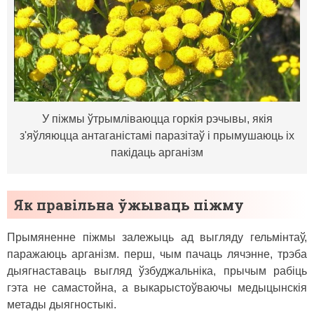
У піжмы ўтрымліваюцца горкія рэчывы, якія
з'яўляюцца антаганістамі паразітаў і прымушаюць іх
пакідаць арганізм
Як правільна ўжываць піжму
Прымяненне піжмы залежыць ад выгляду гельмінтаў,
паражаюць арганізм. перш, чым пачаць лячэнне, трэба
дыягнаставаць выгляд ўзбуджальніка, прычым рабіць
гэта не самастойна, а выкарыстоўваючы медыцынскія
метады дыягностыкі.