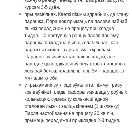
кожную раніцу і вечар (г.зн.. два разы за суткі),
курсам 3-5 дзён.
пры лямблиях. Кветкі піжмы здрабніць да стану
парашка. Парашок прымаць па палове чайнай
лыжкі перад сном на працягу прыкладна
тыдня. На наступную раніцу пасля прыёму
парашка пажадана выпіць слабільнае, каб
паразіты выйшлі з арганізма з крэслам.
Парашок звычайна запіваюць вадой, але
паводле цьверджаньняў некаторых народных
лекараў больш правільны прыём - парашок з
мякішам хлеба.
у трыхаманіязу. лісце эўкаліпта, піжму, траву
крываўніка і плады сафоры змяшаць у роўных
колькасцях. сумесь (у колькасці адной
сталовай лыжкі) заліць кіпенем (1 шклянку).
Пасля настойвання на працягу 20 хвілін,
прымаць перад ежай прыкладна 2-3 тыдня.