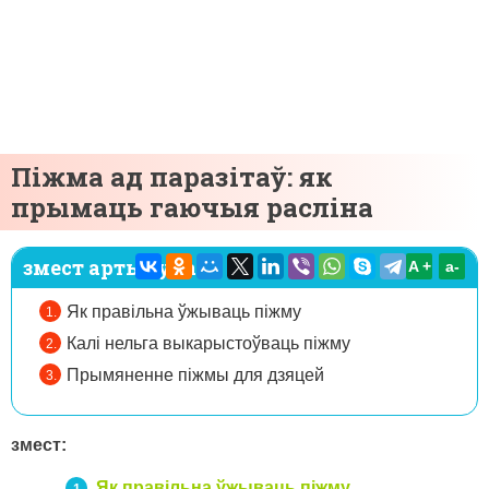
Піжма ад паразітаў: як
прымаць гаючыя расліна
змест артыкула:
A +
а-
Як правільна ўжываць піжму
Калі нельга выкарыстоўваць піжму
Прымяненне піжмы для дзяцей
змест:
Як правільна ўжываць піжму