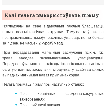
Калі нельга выкарыстоўваць піжму
Нягледзячы на ​​свае відавочныя гаючыя ўласцівасці,
піжма - вельмі таксічная і атрутная. Таму варта ўважліва
прытрымлівацца дазоўкі расліны, ўжываць яе не больш
за 7 дзён, не часцей 2 курсаў у год.
Пры перадазаванні магчымыя засмучэнні псіхікі, т.к.
трава валодае галюцынагеннымі ўласцівасцямі.
Перадазіроўка можа выклікаць інтаксікацыю арганізма:
багатую ваніты, засмучэнні страўніка, у асабліва цяжкіх
выпадках магчымая нават прыпынак сэрца.
Нельга прымаць піжму пры наступных станах:
Пры хранічных сардэчна-сасудзістых
захворваннях;
Пры наяўнасці анкалогіі;