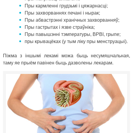
Пры кармленні грудзьмі і цяжарнасці;
Пры захворваннях печані і нырак;
Пры абвастрэнні хранічных захворванняў;
Пры гастрытах і язве страўніка;
Пры павышэнні тэмпературы, ВРВІ, грыпе;
пры крывацёках (у тым ліку пры менструацыі).
Піжма з іншымі лекамі можа быць несумяшчальная,
таму яе прыём павінен быць дазволены лекарам.