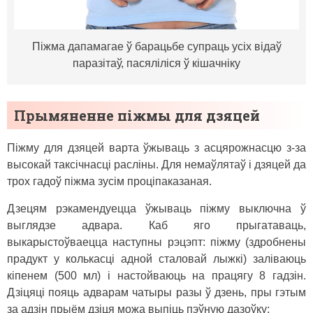
Піжма дапамагае ў барацьбе супраць усіх відаў
паразітаў, пасяліліся ў кішачніку
Прымяненне піжмы для дзяцей
Піжму для дзяцей варта ўжываць з асцярожнасцю з-за
высокай таксічнасці расліны. Для немаўлятаў і дзяцей да
трох гадоў піжма зусім проціпаказаная.
Дзецям рэкамендуецца ўжываць піжму выключна ў
выглядзе адвара. Каб яго прыгатаваць,
выкарыстоўваецца наступны рэцэпт: піжму (здробнены
прадукт у колькасці адной сталовай лыжкі) заліваюць
кіпенем (500 мл) і настойваюць на працягу 8 гадзін.
Дзіцяці пояць адварам чатыры разы ў дзень, пры гэтым
за адзін прыём дзіця можа выпіць пэўную дазоўку: