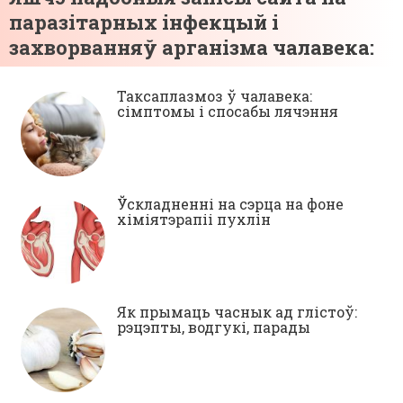
паразітарных інфекцый і
захворванняў арганізма чалавека:
Таксаплазмоз ў чалавека:
сімптомы і спосабы лячэння
Ўскладненні на сэрца на фоне
хіміятэрапіі пухлін
Як прымаць часнык ад глістоў:
рэцэпты, водгукі, парады