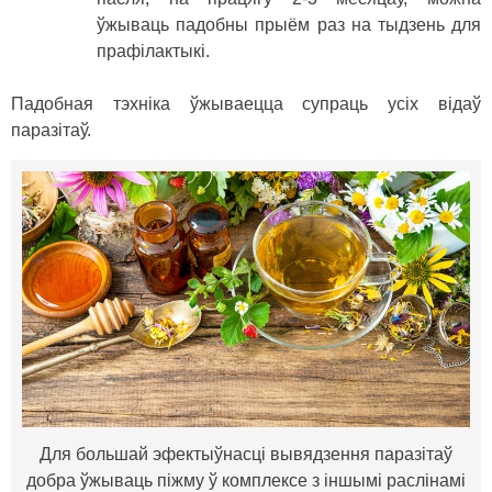
ўжываць падобны прыём раз на тыдзень для
прафілактыкі.
Падобная тэхніка ўжываецца супраць усіх відаў
паразітаў.
Для большай эфектыўнасці вывядзення паразітаў
добра ўжываць піжму ў комплексе з іншымі раслінамі