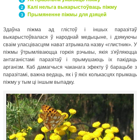
Калі нельга выкарыстоўваць піжму
Прымяненне піжмы для дзяцей
Здаўна піжма ад глістоў і іншых паразітаў
выкарыстоўвалася ў народнай медыцыне, і дзякуючы
сваім уласцівасцям нават атрымала назву «глистник». У
піжмы ўтрымліваюцца горкія рэчывы, якія з'яўляюцца
антаганістамі паразітаў і прымушаюць іх пакідаць
арганізм. Каб дамагчыся чаканага эфекту ў барацьбе з
паразітамі, важна ведаць, як і ў якіх колькасцях прымаць
піжму у тым ці іншым выпадку.