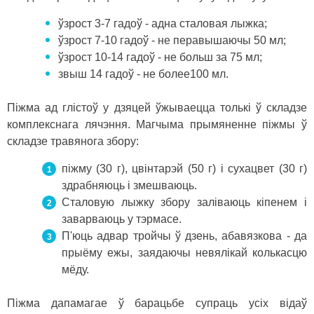
ўзрост 3-7 гадоў - адна сталовая лыжка;
ўзрост 7-10 гадоў - не перавышаючы 50 мл;
ўзрост 10-14 гадоў - не больш за 75 мл;
звыш 14 гадоў - не более100 мл.
Піжма ад глістоў у дзяцей ўжываецца толькі ў складзе
комплекснага лячэння. Магчыма прымяненне піжмы ў
складзе травянога збору:
піжму (30 г), цвінтарэй (50 г) і сухацвет (30 г)
здрабняюць і змешваюць.
Сталовую лыжку збору заліваюць кіпенем і
заварваюць у тэрмасе.
П'юць адвар тройчы ў дзень, абавязкова - да
прыёму ежы, заядаючы невялікай колькасцю
мёду.
Піжма дапамагае ў барацьбе супраць усіх відаў