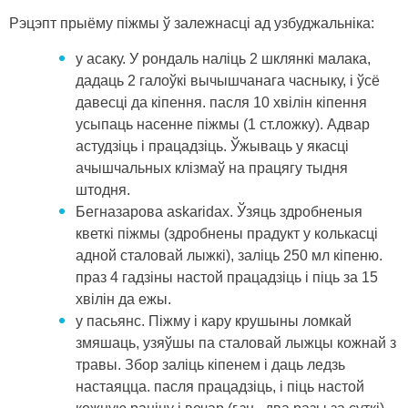
Рэцэпт прыёму піжмы ў залежнасці ад узбуджальніка:
у асаку. У рондаль наліць 2 шклянкі малака,
дадаць 2 галоўкі вычышчанага часныку, і ўсё
давесці да кіпення. пасля 10 хвілін кіпення
усыпаць насенне піжмы (1 ст.ложку). Адвар
астудзіць і працадзіць. Ўжываць у якасці
ачышчальных клізмаў на працягу тыдня
штодня.
Бегназарова askaridax. Ўзяць здробненыя
кветкі піжмы (здробнены прадукт у колькасці
адной сталовай лыжкі), заліць 250 мл кіпеню.
праз 4 гадзіны настой працадзіць і піць за 15
хвілін да ежы.
у пасьянс. Піжму і кару крушыны ломкай
змяшаць, узяўшы па сталовай лыжцы кожнай з
травы. Збор заліць кіпенем і даць ледзь
настаяцца. пасля працадзіць, і піць настой