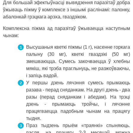
Для большай эфектыўнасці вывядзення паразітаў добра
ўжываць піжму ў комплексе з іншымі раслінамі: палонку,
абалонкай грэцкага арэха, гваздзіком.
Комплексна піжма ад паразітаў ўжываецца наступным
чынам:
Высушаныя кветкі піжмы (1 г), насенне горкага
палыну (30 мг), кветкі гваздзікі (50 мг)
змешваюцца. Сумесь закочваецца ў хлебны
мякіш, які трэба праглынуць, не разжоўваючы,
і запіць вадой.
У першы дзень лячэння сумесь прымаюць
разава - перад сняданкам. На другі дзень - два
разы (перад сняданкам і абедам). На трэці
дзень - прымаюць тройчы, і лячэнне
працягваецца падобным чынам на працягу
тыдня.
Праз тыдзень прыём «траянкі» спыняюць.
пасля, на працягу 2-3 месяцаў, можна