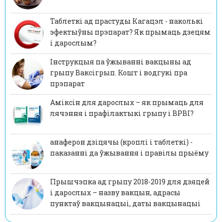
Таблеткі ад прастуды Кагацэл - наколькі
эфектыўны прэпарат? Як прымаць дзецям
і дарослым?
Інструкцыя па ўжыванні вакцыны ад
грыпу Ваксігрып. Кошт і водгукі пра
прэпарат
Аміксін для дарослых – як прымаць для
лячэння і прафілактыкі грыпу і ВРВІ?
анаферон дзіцячы (кроплі і таблеткі) -
паказанні да ўжывання і правілы прыёму
Прышчэпка ад грыпу 2018-2019 для дзяцей
і дарослых – назву вакцын, адрасы
пунктаў вакцынацыі, даты вакцынацыі