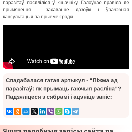
паразітаў, пасяліліся ў кішачніку. Галоўнае правіла яе
прымянення - захаванне дазоўкі і ўрачэбная
кансультацыя па прыёме сродкі.
Спадабалася гэтая артыкул - “Піжма ад
паразітаў: як прымаць гаючыя расліна”?
Падзяліцеся з сябрамі і ацэніце запіс:
Яшчэ падобныя запісы сайта па