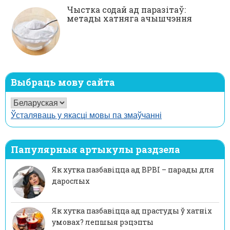
Чыстка содай ад паразітаў:
метады хатняга ачышчэння
Выбраць мову сайта
Ўсталяваць у якасці мовы па змаўчанні
Папулярныя артыкулы раздзела
Як хутка пазбавіцца ад ВРВІ – парады для
дарослых
Як хутка пазбавіцца ад прастуды ў хатніх
умовах? лепшыя рэцэпты