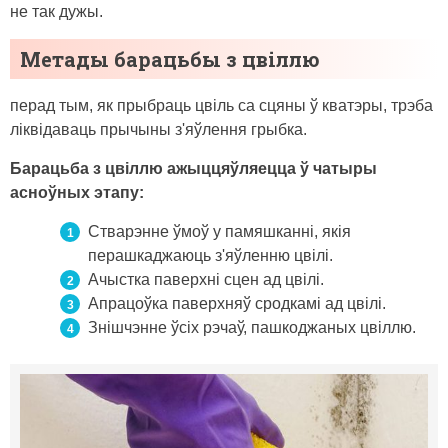
не так дужы.
Метады барацьбы з цвіллю
перад тым, як прыбраць цвіль са сцяны ў кватэры, трэба
ліквідаваць прычыны з'яўлення грыбка.
Барацьба з цвіллю ажыццяўляецца ў чатыры
асноўных этапу:
Стварэнне ўмоў у памяшканні, якія
перашкаджаюць з'яўленню цвілі.
Ачыстка паверхні сцен ад цвілі.
Апрацоўка паверхняў сродкамі ад цвілі.
Знішчэнне ўсіх рэчаў, пашкоджаных цвіллю.