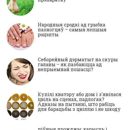
Народныя сродкі ад грыбка
пазногцяў – самыя лепшыя
рэцэпты
Себорейный дэрматыт на скуры
галавы – як пазбавіцца ад
непрыемнай пошасці?
Купілі кватэру або дом і з'явілася
цвіль на сценах, падлогах?
Адказы на пытанні, што рабіць
для барацьбы з цвіллю і яе шкоду
піўныя дрожджы: карысць і