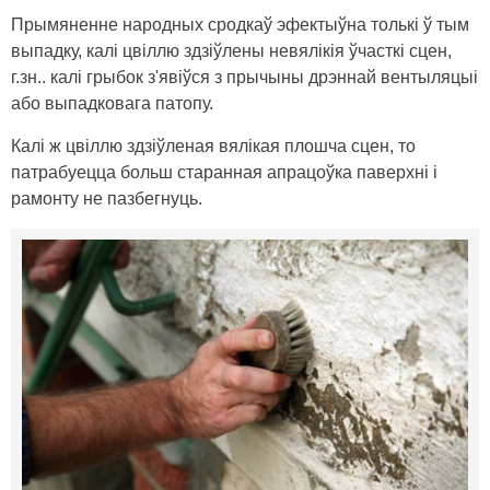
Прымяненне народных сродкаў эфектыўна толькі ў тым
выпадку, калі цвіллю здзіўлены невялікія ўчасткі сцен,
г.зн.. калі грыбок з'явіўся з прычыны дрэннай вентыляцыі
або выпадковага патопу.
Калі ж цвіллю здзіўленая вялікая плошча сцен, то
патрабуецца больш старанная апрацоўка паверхні і
рамонту не пазбегнуць.