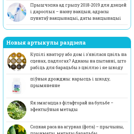
Прышчэпка ад грыпу 2018-2019 для дзяцей
і дарослых – назву вакцын, адрасы
пунктаў вакцынацыі, даты вакцынацыі
Новыя артыкулы раздзела
Купілі кватэру або дом і з'явілася цвіль на
сценах, падлогах? Адказы на пытанні, што
рабіць для барацьбы з цвіллю і яе шкоду
піўныя дрожджы: карысць і шкоду,
прымяненне
Як змагацца з фітафторай на бульбе –
эфектыўныя метады
Сопкая раса на агурках (фота) – прычыны,
прыкметы, метады барацьбы