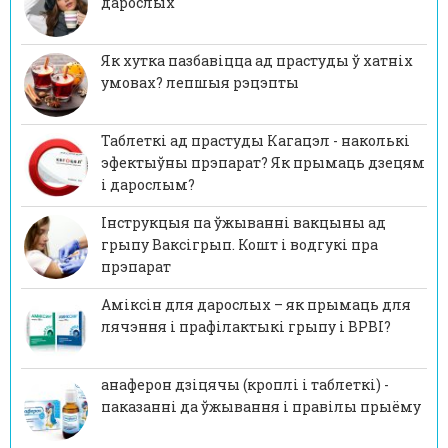
дарослых
Як хутка пазбавіцца ад прастуды ў хатніх
умовах? лепшыя рэцэпты
Таблеткі ад прастуды Кагацэл - наколькі
эфектыўны прэпарат? Як прымаць дзецям
і дарослым?
Інструкцыя па ўжыванні вакцыны ад
грыпу Ваксігрып. Кошт і водгукі пра
прэпарат
Аміксін для дарослых – як прымаць для
лячэння і прафілактыкі грыпу і ВРВІ?
анаферон дзіцячы (кроплі і таблеткі) -
паказанні да ўжывання і правілы прыёму