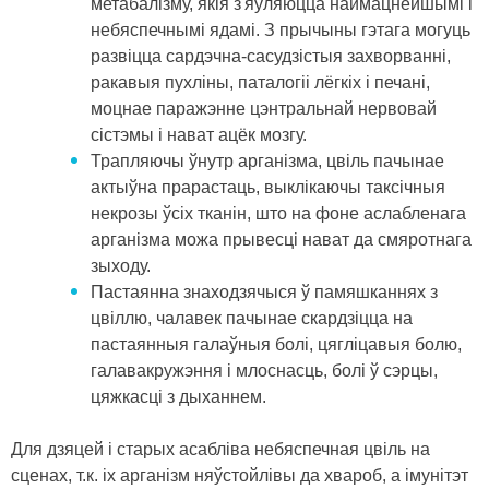
метабалізму, якія з'яўляюцца наймацнейшымі і
небяспечнымі ядамі. З прычыны гэтага могуць
развіцца сардэчна-сасудзістыя захворванні,
ракавыя пухліны, паталогіі лёгкіх і печані,
моцнае паражэнне цэнтральнай нервовай
сістэмы і нават ацёк мозгу.
Трапляючы ўнутр арганізма, цвіль пачынае
актыўна прарастаць, выклікаючы таксічныя
некрозы ўсіх тканін, што на фоне аслабленага
арганізма можа прывесці нават да смяротнага
зыходу.
Пастаянна знаходзячыся ў памяшканнях з
цвіллю, чалавек пачынае скардзіцца на
пастаянныя галаўныя болі, цягліцавыя болю,
галавакружэння і млоснасць, болі ў сэрцы,
цяжкасці з дыханнем.
Для дзяцей і старых асабліва небяспечная цвіль на
сценах, т.к. іх арганізм няўстойлівы да хвароб, а імунітэт