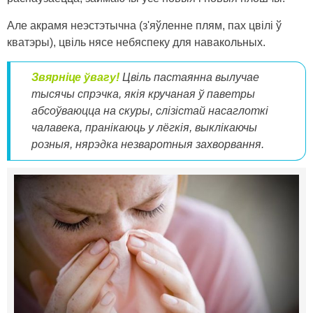
Але акрамя неэстэтычна (з'яўленне плям, пах цвілі ў
кватэры), цвіль нясе небяспеку для навакольных.
Звярніце ўвагу!
Цвіль пастаянна вылучае
тысячы спрэчка, якія кручаная ў паветры
абсоўваюцца на скуры, слізістай насаглоткі
чалавека, пранікаюць у лёгкія, выклікаючы
розныя, нярэдка незваротныя захворвання.