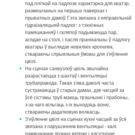
пад пліткай на падлозе характэрна для кватэр,
размешчаных на першых паверхах і
прыватных дамоў. Гэта звязана з няправільнай
гідраізаляцыяй падлог: з тэхнічных
памяшканняў і скляпоў падымаецца пар,
асядае на столі, і пасля пранікальны ў падлогу
кватэры ў выглядзе невялікіх кропелек,
ствараючы спрыяльныя ўмовы для з'яўлення
цвілі.
На сценах санвузлоў цвіль звычайна
разрастаецца з шахтаў і вентыляцыі
трубаправода. Такая з'ява даволі часта
сустракаецца ў старых дамах, дзе часцей за
ўсё сістэмы труб маюць трэшчынкі і прабоіны,
з-за чаго вільгаць з іх выходзіць вонкі,
ствараючы дадатковую волкасць.
З'яўленне цвілі на сценах кухні часцей за ўсё
звязана з парушэннем вентыляцыі - калі
памяшканне дрэнна ветрае і адсутнічае