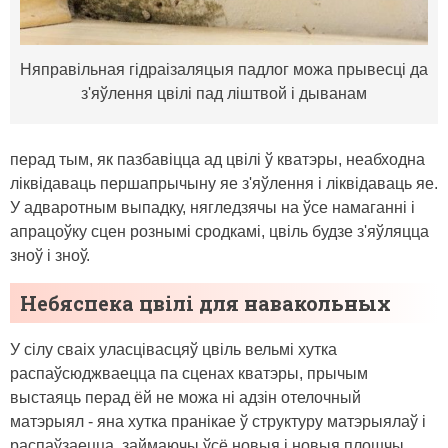
Няправільная гідраізаляцыя падлог можа прывесці да
з'яўлення цвілі пад ліштвой і дыванам
перад тым, як пазбавіцца ад цвілі ў кватэры, неабходна
ліквідаваць першапрычыну яе з'яўлення і ліквідаваць яе.
У адваротным выпадку, нягледзячы на ​​ўсе намаганні і
апрацоўку сцен рознымі сродкамі, цвіль будзе з'яўляцца
зноў і зноў.
Небяспека цвілі для навакольных
У сілу сваіх уласцівасцяў цвіль вельмі хутка
распаўсюджваецца па сценах кватэры, прычым
выстаяць перад ёй не можа ні адзін отелочный
матэрыял - яна хутка пранікае ў структуру матэрыялаў і
распаўзаецца, займаючы ўсё новыя і новыя плошчы.