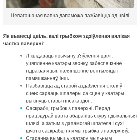
Непагашаная вапна дапаможа пазбавіцца ад цвілі
Як вывесці цвіль, калі грыбком здзіўленая вялікая
частка паверхні:
Ліквідаваць прычыну з'яўлення цвілі:
уцяпленне кватэры звонку, забеспячэнне
гідраізаляцыі, паляпшэнне вентыляцыі
памяшканняў, інш.
Пазбавіцца ад старой аздаблення столяў і
сцен: сарваць шпалеры са сцен у кватэры,
выкінуць стары гіпсакардон.
Саскрабці грыбок з паверхні. Перад
працэдурай варта абараніць скуру і дыхальныя
шляхі, а затым з дапамогай шпателя і сухі
шчоткі саскрабці плямы грыбка з паверхняў.
Старанна вымыць кватэру мыльным