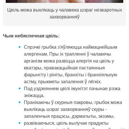
Цвіль можа выклікаць у чалавека шэраг незваротных
захворванняў
Чым небяспечная цвіль:
Спрэчкі грыбка з'яўляюцца наймацнейшым
алергенам. Пры іх трапленні ў чалавечы
арганізм можа развіцца алергія на цвіль у
кватэры, правакацыйная пастаянныя
фарынгіту і рініты, бранхіты і бранхіяльную
астму, прыкметы запалення ў лёгкіх.
Пад уздзеяннем цвілі імунітэт пачынае рэзка
зніжацца.
Пранікаючы ў скурныя пакровы, грыбок можа
выклікаць шэраг захворванняў скуры -
запаленчыя працэсы, дэрматыты, экзэмы.
развіваючыся, цвіль вылучае прадукты