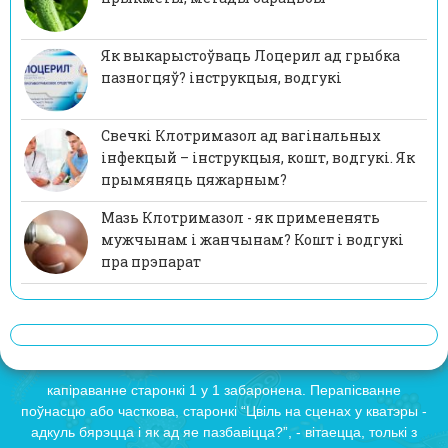
Як выкарыстоўваць Лоцерил ад грыбка
пазногцяў? інструкцыя, водгукі
Свечкі Клотримазол ад вагінальных
інфекцый – інструкцыя, кошт, водгукі. Як
прымяняць цяжарным?
Мазь Клотримазол - як примененять
мужчынам і жанчынам? Кошт і водгукі
пра прэпарат
капіраванне старонкі 1 у 1 забаронена. Перапісванне
поўнасцю або часткова, старонкі “Цвіль на сценах у кватэры -
адкуль бярэцца і як ад яе пазбавіцца?”, - вітаецца, толькі з