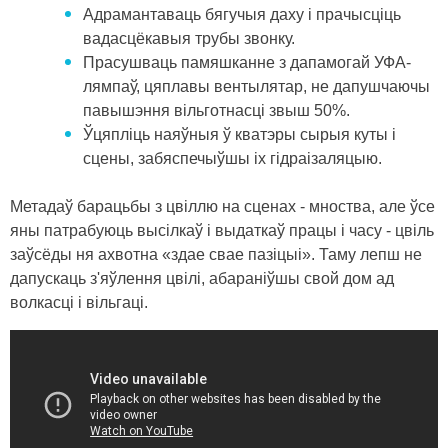
Адрамантаваць бягучыя даху і прачысціць
вадасцёкавыя трубы звонку.
Прасушваць памяшканне з дапамогай УФА-
лямпаў, цяплавы вентылятар, не дапушчаючы
павышэння вільготнасці звыш 50%.
Ўцяпліць наяўныя ў кватэры сырыя куты і
сцены, забяспечыўшы іх гідраізаляцыю.
Метадаў барацьбы з цвіллю на сценах - мноства, але ўсе
яны патрабуюць высілкаў і выдаткаў працы і часу - цвіль
заўсёды ня ахвотна «здае свае пазіцыі». Таму лепш не
дапускаць з'яўлення цвілі, абараніўшы свой дом ад
волкасці і вільгаці.