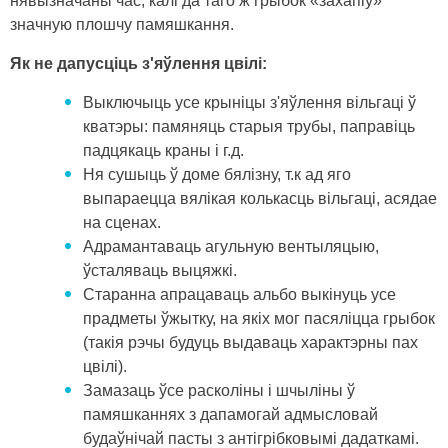
нявызначаны час, калі да таго ж грыбок «захапіў»
значную плошчу памяшкання.
Як не дапусціць з'яўлення цвілі:
Выключыць усе крыніцы з'яўлення вільгаці ў
кватэры: памяняць старыя трубы, паправіць
падцякаць краны і г.д.
Ня сушыць ў доме бялізну, т.к ад яго
выпараецца вялікая колькасць вільгаці, асядае
на сценах.
Адрамантаваць агульную вентыляцыю,
ўсталяваць выцяжкі.
Старанна апрацаваць альбо выкінуць усе
прадметы ўжытку, на якіх мог пасяліцца грыбок
(такія рэчы будуць выдаваць характэрны пах
цвілі).
Замазаць ўсе расколіны і шчыліны ў
памяшканнях з дапамогай адмысловай
будаўнічай пасты з антігрібковымі дадаткамі.