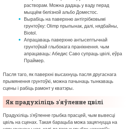
растворам. Можна дадаць у ваду перад
мыццём белізной альбо Доместос.
Вырабіць на паверхню антігрібковымі
грунтоўку: Olimp прыпынак, далі, нядбайны,
Biotol.
Апрацаваць паверхню антысептычнай
грунтоўкай глыбокага пранікнення. чым
апрацаваць: Абедис Саво супраць цвілі, еўра
Праймер.
Пасля таго, як паверхні высахнуць пасля другаснага
прымянення грунтоўкі, можна пачынаць тынкаваць
сцены і рабіць рамонт у кватэры.
Як прадухіліць з'яўленне цвілі
Прадухіліць з'яўленне грыбка прасцей, чым вывесці
цвіль на сценах. Такая барацьба можа зацягнуцца на