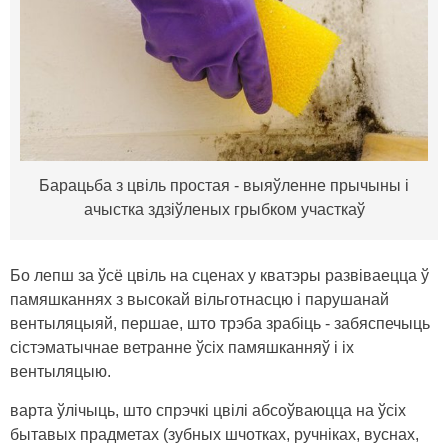
Барацьба з цвіль простая - выяўленне прычыны і
ачыстка здзіўленых грыбком участкаў
Бо лепш за ўсё цвіль на сценах у кватэры развіваецца ў
памяшканнях з высокай вільготнасцю і парушанай
вентыляцыяй, першае, што трэба зрабіць - забяспечыць
сістэматычнае ветранне ўсіх памяшканняў і іх
вентыляцыю.
варта ўлічыць, што спрэчкі цвілі абсоўваюцца на ўсіх
бытавых прадметах (зубных шчотках, ручніках, вуснах,