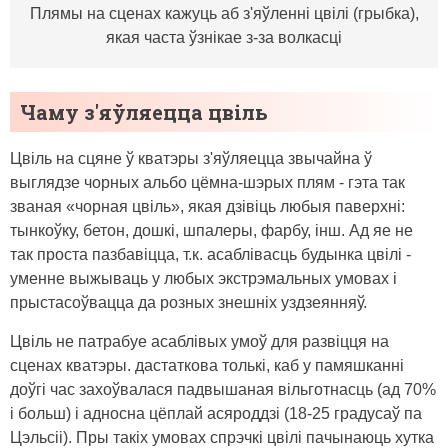
Плямы на сценах кажуць аб з'яўленні цвілі (грыбка),
якая часта ўзнікае з-за волкасці
Чаму з'яўляецца цвіль
Цвіль на сцяне ў кватэры з'яўляецца звычайна ў
выглядзе чорных альбо цёмна-шэрых плям - гэта так
званая «чорная цвіль», якая дзівіць любыя паверхні:
тынкоўку, бетон, дошкі, шпалеры, фарбу, інш. Ад яе не
так проста пазбавіцца, т.к. асаблівасць будынка цвілі -
уменне выжываць у любых экстрэмальных умовах і
прыстасоўвацца да розных знешніх уздзеянняў.
Цвіль не патрабуе асаблівых умоў для развіцця на
сценах кватэры. дастаткова толькі, каб у памяшканні
доўгі час захоўвалася падвышаная вільготнасць (ад 70%
і больш) і адносна цёплай асяроддзі (18-25 градусаў па
Цэльсіі). Пры такіх умовах спрэчкі цвілі пачынаюць хутка