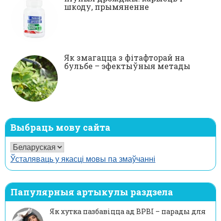
шкоду, прымяненне
Як змагацца з фітафторай на
бульбе – эфектыўныя метады
Выбраць мову сайта
Ўсталяваць у якасці мовы па змаўчанні
Папулярныя артыкулы раздзела
Як хутка пазбавіцца ад ВРВІ – парады для