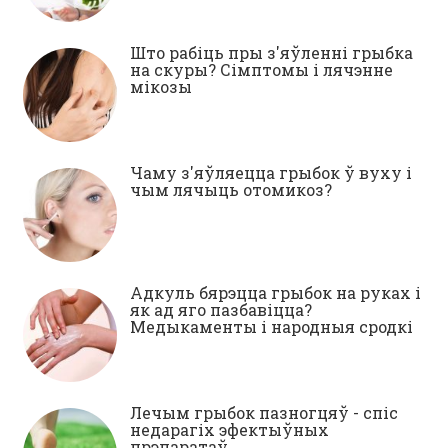
Што рабіць пры з'яўленні грыбка
на скуры? Сімптомы і лячэнне
мікозы
Чаму з'яўляецца грыбок ў вуху і
чым лячыць отомикоз?
Адкуль бярэцца грыбок на руках і
як ад яго пазбавіцца?
Медыкаменты і народныя сродкі
Лечым грыбок пазногцяў - спіс
недарагіх эфектыўных
прэпаратаў