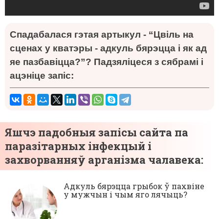
Спадабалася гэтая артыкул - “Цвіль на
сценах у кватэры - адкуль бярэцца і як ад
яе пазбавіцца?”? Падзяліцеся з сябрамі і
ацэніце запіс:
Яшчэ падобныя запісы сайта па
паразітарных інфекцый і
захворванняў арганізма чалавека:
Адкуль бярэцца грыбок ў пахвіне
у мужчын і чым яго лячыць?