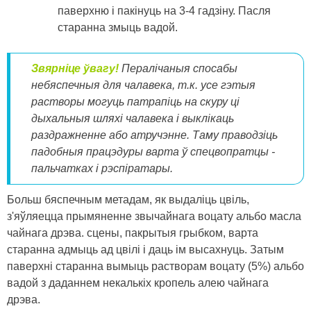
паверхню і пакінуць на 3-4 гадзіну. Пасля
старанна змыць вадой.
Звярніце ўвагу!
Пералічаныя спосабы
небяспечныя для чалавека, т.к. усе гэтыя
растворы могуць патрапіць на скуру ці
дыхальныя шляхі чалавека і выклікаць
раздражненне або атручэнне. Таму праводзіць
падобныя працэдуры варта ў спецвопратцы -
пальчатках і рэспіратары.
Больш бяспечным метадам, як выдаліць цвіль,
з'яўляецца прымяненне звычайнага воцату альбо масла
чайнага дрэва. сцены, пакрытыя грыбком, варта
старанна адмыць ад цвілі і даць ім высахнуць. Затым
паверхні старанна вымыць растворам воцату (5%) альбо
вадой з даданнем некалькіх кропель алею чайнага
дрэва.