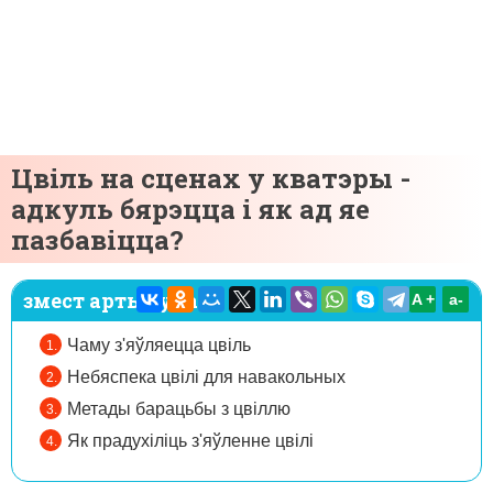
Цвіль на сценах у кватэры -
адкуль бярэцца і як ад яе
пазбавіцца?
змест артыкула:
A +
а-
Чаму з'яўляецца цвіль
Небяспека цвілі для навакольных
Метады барацьбы з цвіллю
Як прадухіліць з'яўленне цвілі