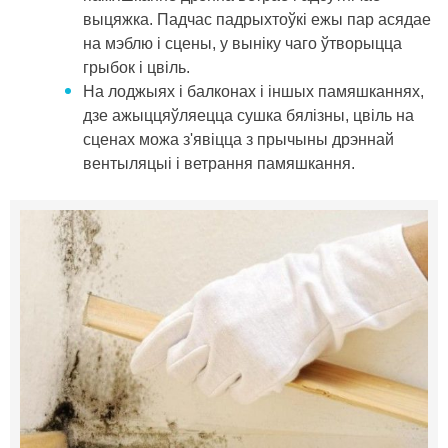
выцяжка. Падчас падрыхтоўкі ежы пар асядае
на мэблю і сцены, у выніку чаго ўтворыцца
грыбок і цвіль.
На лоджыях і балконах і іншых памяшканнях,
дзе ажыццяўляецца сушка бялізны, цвіль на
сценах можа з'явіцца з прычыны дрэннай
вентыляцыі і ветрання памяшкання.