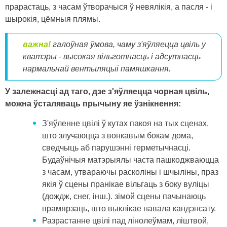
прарастаць, з часам ўтворачыся ў невялікія, а пасля - і
шырокія, цёмныя плямы.
важна!
галоўная ўмова, чаму з'яўляецца цвіль у
кватэры - высокая вільготнасць і адсутнасць
нармальнай вентыляцыі памяшкання.
У залежнасці ад таго, дзе з'яўляецца чорная цвіль,
можна ўсталяваць прычыну яе ўзнікнення:
З'яўленне цвілі ў кутах пакоя на тых сценах,
што злучаюцца з вонкавым бокам дома,
сведчыць аб парушэнні герметычнасці.
Будаўнічыя матэрыялы часта пашкоджваюцца
з часам, утвараючы расколіны і шчыліны, праз
якія ў сцены пранікае вільгаць з боку вуліцы
(дождж, снег, інш.). зімой сцены пачынаюць
прамярзаць, што выклікае навала кандэнсату.
Разрастанне цвілі пад лінолеўмам, ліштвой,