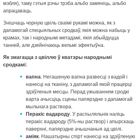
мэбля), таму гэтыя рэчы трэба альбо замяніць, альбо
апрацаваць.
Знішчаць чорную цвіль сваімі рукамі можна, як з
дапамогай спецыяльных сродкаў, якія можна набыць у
крамах, так і народнымі метадамі, якія абыйдуцца
танней, але дзейнічаюць вельмі эфектыўна.
Як змагацца з цвіллю ў кватэры народнымі
сродкамі:
вапна
. Негашеную вапна развесці з вадой і
нанесці на тканіну, з дапамогай якой працерці
здзіўленыя месцы. Перад ужываннем сродкі
варта ачысціць сцены папярэдне з дапамогай
мыльнага раствора.
Перакіс вадароду
. У распыляльнік наліць
перакіс вадароду (5%-ны раствор) і апырскаць
паверхні, папярэдне ачышчаныя ад цвілі.
аміяк
. Нашатырны спірт нанесці на здзіўленую