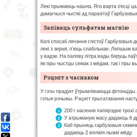
Лекі прымаюць нашча. Яго варта з'есці ца
дамагчыся чысткі ад паразітаў Гарбузовы
Запіваць сульфатам магнію
Калі спосаб лячэння глістоў Гарбузовыя д
лекі з зерня, п'юць слабільнае. Лепшым 
у вадзе. На палову літра вады бяруць паў
як пры чыстцы семак з мёдам, так і пры в
Рэцэпт з часнаком
У гэты прадукт ўтрымліваюцца фітонціды.
гэтыя рэчывы. Рэцэпт прыгатавання наст
200 г насення папярэдне трохі
У атрыманую масу дадаюць 6 д
Каб прыняць гарбузовыя семечкі
дадаюць 2 вялікія лыжкі мёду.