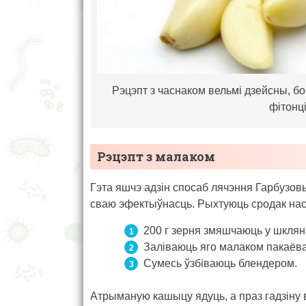
Рэцэпт з часнаком вельмі дзейсны, б
фітонц
Рэцэпт з малаком
Гэта яшчэ адзін спосаб лячэння Гарбузовы
сваю эфектыўнасць. Рыхтуюць сродак на
200 г зерня змяшчаюць у шклян
Заліваюць яго малаком пакаёв
Сумесь ўзбіваюць блендером.
Атрыманую кашыцу ядуць, а праз гадзіну 