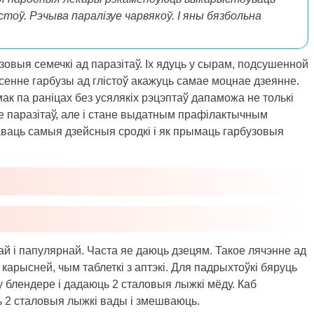
тоў. Рэчыва паралізуе чарвякоў. І яны бязбольна
зовыя семечкі ад паразітаў. Іх ядуць у сырам, подсушенной
енне гарбузы ад глістоў акажуць самае моцнае дзеянне.
к па раніцах без усялякіх рэцэптаў дапаможа не толькі
е паразітаў, але і стане выдатным прафілактычным
ваць самыя дзейсныя сродкі і як прымаць гарбузовыя
ай і папулярнай. Часта яе даюць дзецям. Такое лячэнне ад
арысней, чым таблеткі з аптэкі. Для падрыхтоўкі бяруць
у блендере і дадаюць 2 сталовыя лыжкі мёду. Каб
 2 сталовыя лыжкі вады і змешваюць.