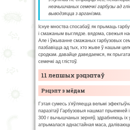
неачышчаных семечкі гарбузы ад гліс
выводзяцца з арганізма.
Існуе мноства спосабаў, як прымаць гарбу
і смажаным выглядзе. вядома, свежыя нас
Але і ўжыванне смажаных гарбузовых сема
пазбавіцца ад тых, хто жыве ў нашым цел
сродкам. давайце даведаемся, як прыгата
семечкі ад глістоў.
11 лепшых рэцэптаў
Рэцэпт з мёдам
Гэтая сумесь з'яўляецца вельмі эфектыўн
паразітаў Гарбузовыя нашмат прыемней і к
300 г вычышчаных зерняў, здрабняюць іх 
атрымалася аднастайная маса, даліваюць