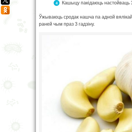
Кашыцу пакідаюць настойваць 3 
Ўжываюць сродак нашча па адной вялікай
раней чым праз 3 гадзіну.