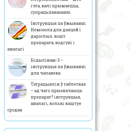
гэта, калі прымаецца,
супрацьпаказанні
Інструкцыя па ўжыванні
Немозола для дзяцей і
дарослых. кошт
прэпарата, водгукі і
аналагі
Біцылінам-3 –
інструкцыя па ўжыванні
для чалавека
Тэтрацыклін ў таблетках
– ад чаго прызначаюць
прэпарат? інструкцыя,
аналагі, колькі каштуе
сродак