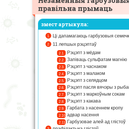
Незаменныя гарбузовыя 
правільна прымаць
змест артыкула:
Ці дапамагаюць гарбузовыя семечкі
11 лепшых рэцэптаў
Рэцэпт з мёдам
Запіваць сульфатам магнію
Рэцэпт з часнаком
Рэцэпт з малаком
Рэцэпт з селядцом
Рэцэпт пасля вячэры з рыба
Рэцэпт з маркоўным сокам
Рэцэпт з какава
Гарбата з насеннем кропу
адвар насення
Гарбузовае алей ад глістоў
прафілактыка глістоў