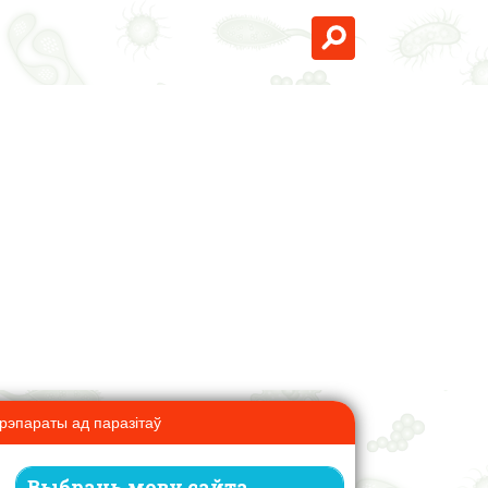
рэпараты ад паразітаў
Выбраць мову сайта