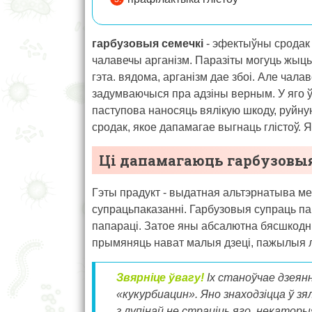
гарбузовыя семечкі
- эфектыўны сродак а
чалавечы арганізм. Паразіты могуць жыць 
гэта. вядома, арганізм дае збоі. Але чала
задумваючыся пра адзіны верным. У яго ў
паступова наносяць вялікую шкоду, руйну
сродак, якое дапамагае выгнаць глістоў.
Ці дапамагаюць гарбузовыя
Гэты прадукт - выдатная альтэрнатыва м
супрацьпаказанні. Гарбузовыя супраць па
папараці. Затое яны абсалютна бясшкодныя
прымяняць нават малыя дзеці, пажылыя 
Звярніце ўвагу!
Іх станоўчае дзея
«кукурбиацин». Яно знаходзіцца ў з
з лупінай не страціць яго, некато