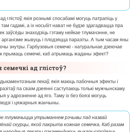
д глістоў, якія рознымі спосабамі могуць патрапіць у
там гадамі, а іх носьбіт нават не будзе здагадвацца пра
век заўсёды знаходзіць гэтаму нейкае тлумачэнне, не
 арганізме жывуць і плодзяцца паразіты. А тым часам яны
ючы знутры. Гарбузовыя семечкі - натуральнае дзеючае
 Як прымаць семечкі, каб атрымаць жаданы эфект?
 семечкі ад глістоў?
едыкаментозным лекаў, якія маюць пабочныя эфекты і
разітаў па сваім дзеянні саступаюць толькі мужчынскаму
 у адрозненне ад яго. Таму іх без боязі могуць
людзі і цяжарныя жанчыны.
нне тлумачыцца утрыманнем рэчывы пад назвай
ялёнай скурцы, якой пакрыта кожнае семечка. Каб разам
рыя народныя лекары рэкамендуюць выкарыстоўваць