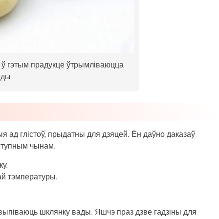
о ў гэтым прадукце ўтрымліваюцца
іды
я ад глістоў, прыдатны для дзяцей. Ён даўно даказаў
ступным чынам.
ку.
ай тэмпературы.
выпіваюць шклянку вады. Яшчэ праз дзве гадзіны для