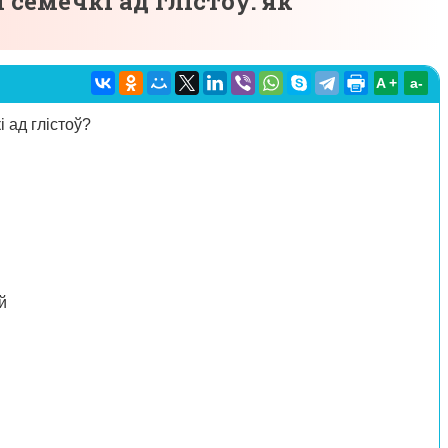
семечкі ад глістоў: як
A +
а-
 ад глістоў?
й