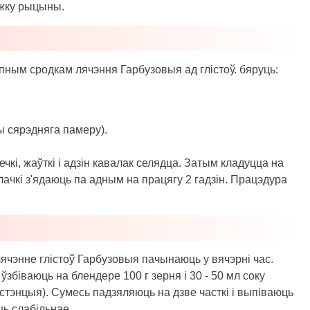
жку рыцыны.
ным сродкам лячэння Гарбузовыя ад глістоў. бяруць:
ы сярэдняга памеру).
чкі, жаўткі і адзін кавалак селядца. Затым кладуцца на
алачкі з'ядаюць па адным на працягу 2 гадзін. Працэдура
ячэнне глістоў Гарбузовыя пачынаюць у вячэрні час.
ўзбіваюць на блендере 100 г зерня і 30 - 50 мл соку
стэнцыя). Сумесь падзяляюць на дзве часткі і выпіваюць
ць слабільнае.