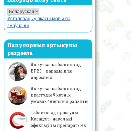
Ўсталяваць у якасці мовы па
змаўчанні
Папулярныя артыкулы
раздзела
Як хутка пазбавіцца ад
ВРВІ – парады для
дарослых
Як хутка пазбавіцца ад
прастуды ў хатніх
умовах? лепшыя рэцэпты
Таблеткі ад прастуды
Кагацэл - наколькі
эфектыўны прэпарат? Як