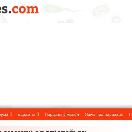
русы
паразіты
Паразіты ў жывёл
Яшчэ пра паразітах
П