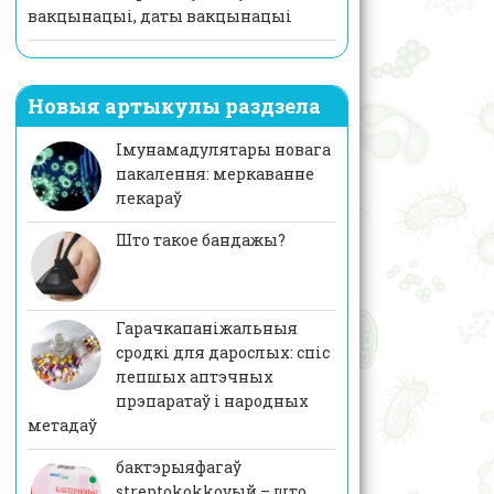
вакцынацыі, даты вакцынацыі
Новыя артыкулы раздзела
Імунамадулятары новага
пакалення: меркаванне
лекараў
Што такое бандажы?
Гарачкапаніжальныя
сродкі для дарослых: спіс
лепшых аптэчных
прэпаратаў і народных
метадаў
бактэрыяфагаў
streptokokkovый – што