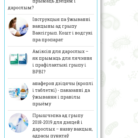
прымаць дзецям і
дарослым?
Інструкцыя па ўжыванні
вакцыны ад грыпу
Ваксігрып. Кошт і водгукі
пра прэпарат
Аміксін для дарослых –
як прымаць для лячэння
і прафілактыкі грыпу і
ВРВІ?
анаферон дзіцячы (кроплі
і таблеткі) - паказанні да
ўжывання і правілы
прыёму
Прышчэпка ад грыпу
2018-2019 для дзяцей і
дарослых – назву вакцын,
адрасы пунктаў