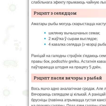
слабільнага эфекту прымаюць чайную лы
Рэцэпт з селядцом
Аматары рыбы могуць скарыстацца наступ
шклянку вычышчаных семак;
2 жаўтка ў сырам выглядзе;
4 кавалка селядца (з чвэрці рыб
Раніцай на галодны страўнік з'ядаюць семе
правы бок, podlozhiv grelku. Астатнія кав
паўтараецца штодня на працягу 5 дзён.
Рэцэпт пасля вячэры з рыбай
Вось яшчэ адно аналагічнае сродак. Але л
Вячэраюць селядцом ці кількай. А раніцай 
брусніцы (павінна атрымацца густая кансі
на працягу гадзіны. Праз дзве гадзіны п'ю