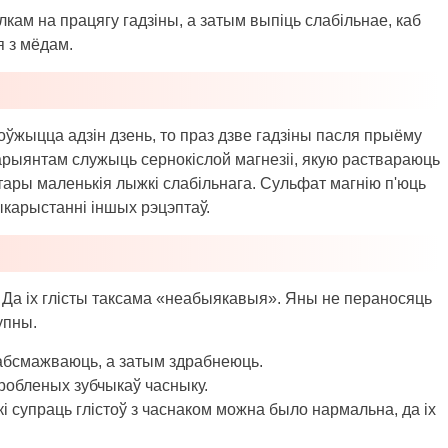
лкам на працягу гадзіны, а затым выпіць слабільнае, каб
я з мёдам.
оўжыцца адзін дзень, то праз дзве гадзіны пасля прыёму
варыянтам служыць сернокіслой магнезіі, якую раствараюць
тары маленькія лыжкі слабільнага. Сульфат магнію п'юць
ыкарыстанні іншых рэцэптаў.
 Да іх глісты таксама «неабыякавыя». Яны не пераносяць
упны.
 абсмажваюць, а затым здрабнеюць.
робленых зубчыкаў часныку.
 супраць глістоў з часнаком можна было нармальна, да іх