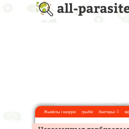
Жывёлы і казуркі
грыбкі
бактэрыі
ві