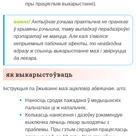
пры працяглым выкарыстанні).
важна!
Актыўнае рэчыва практычна не пранікае
ў крывяны рэчышча, таму выпадкаў перадазіроўкі
прэпаратаў не маецца. Але калі з'явіліся
непрыемныя пабочныя эфекты, то неабходна
адразу ж спыніць выкарыстанне мазі і звярнуцца
да лекара.
як выкарыстоўваць
Інструкцыя па ўжыванні мазі ацікловір абвяшчае, што:
Наносіць сродак пажадана ў медыцынскіх
пальчатках ці ж напальчнік.
Колькасць нанясення і дазоўку рэкамендуе
выключна лечыць лекар зыходзячы з
праблемы. Пры гэтым сярэдняя працягласць