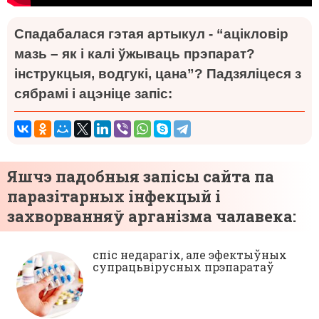
Спадабалася гэтая артыкул - “ацікловір
мазь – як і калі ўжываць прэпарат?
інструкцыя, водгукі, цана”? Падзяліцеся з
сябрамі і ацэніце запіс:
Яшчэ падобныя запісы сайта па
паразітарных інфекцый і
захворванняў арганізма чалавека:
спіс недарагіх, але эфектыўных
супрацьвірусных прэпаратаў