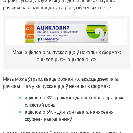
Эфектыўнасць тлумачыцца здольнасцю актыўнага
рэчывы назапашвацца ўнутры здзіўленых клетак.
Мазь ацікловір выпускаецца ў некалькіх формах:
ацікловір 3%, ацікловір 5%
Мазь можа ўтрымліваць розная колькасць дзеючага
рэчывы і таму выпускаецца ў некалькіх формах:
ацікловір 3% - рэкамендаваны для апрацоўкі
слізістай вочы;
ацікловір 5% - для вонкавага нанясення
скурных высыпанняў.