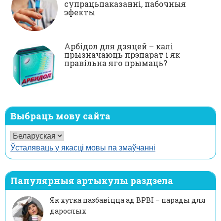
супрацьпаказанні, пабочныя
эфекты
Арбідол для дзяцей – калі
прызначаюць прэпарат і як
правільна яго прымаць?
Выбраць мову сайта
Ўсталяваць у якасці мовы па змаўчанні
Папулярныя артыкулы раздзела
Як хутка пазбавіцца ад ВРВІ – парады для
дарослых