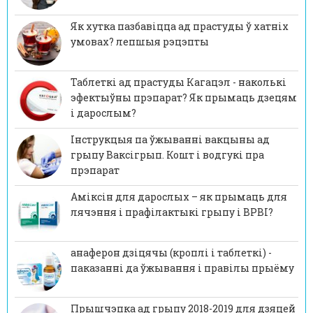
Як хутка пазбавіцца ад прастуды ў хатніх
умовах? лепшыя рэцэпты
Таблеткі ад прастуды Кагацэл - наколькі
эфектыўны прэпарат? Як прымаць дзецям
і дарослым?
Інструкцыя па ўжыванні вакцыны ад
грыпу Ваксігрып. Кошт і водгукі пра
прэпарат
Аміксін для дарослых – як прымаць для
лячэння і прафілактыкі грыпу і ВРВІ?
анаферон дзіцячы (кроплі і таблеткі) -
паказанні да ўжывання і правілы прыёму
Прышчэпка ад грыпу 2018-2019 для дзяцей