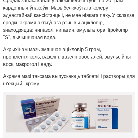
Сродак запакаваная ў алюмініевыя тубы па 20 грам і
кардонныя ўпакоўкі. Мазь бел-жоўтага колеру і
аднастайнай кансістэнцыі, не мае ніякага паху. У складзе
сродкі, акрамя актыўнага рэчывы ацікловір,
знаходзяцца: нипазол, нипагин, эмульгатора, lipokomp
"S", вычышчаная вада.
Акрыхінам мазь змяшчае ацікловір 5 грам,
пропіленгліколь, вазелін, вазеліновое алей, эмульсійны
воск, макрогол і ваду.
Акрамя мазі таксама выпускаюць таблеткі і растворы для
ін'екцый і крэму.