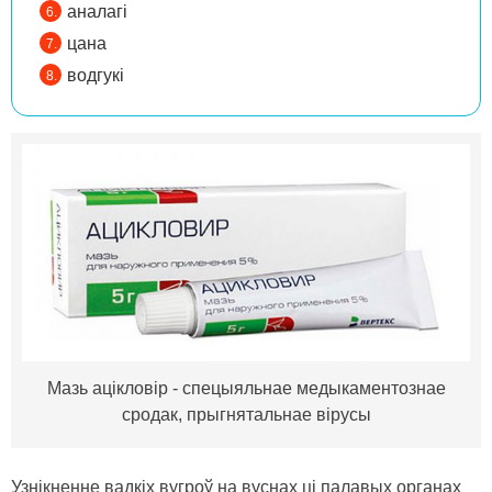
аналагі
цана
водгукі
Мазь ацікловір - спецыяльнае медыкаментознае
сродак, прыгнятальнае вірусы
Узнікненне вадкіх вугроў на вуснах ці палавых органах