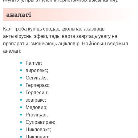
аналагі
Калі трэба купіць сродак, здольнае аказваць
антывірусны эфект, тады варта звяртаць увагу на
прэпараты, змяшчаюць ацікловір. Найбольш вядомыя
аналагі:
Famvir;
виролекс;
Gerviraks;
Герперакс;
Герпесин;
зовіракс;
Медовир;
Provirsan;
Суправиран;
Цикловакс;
Цикловир;