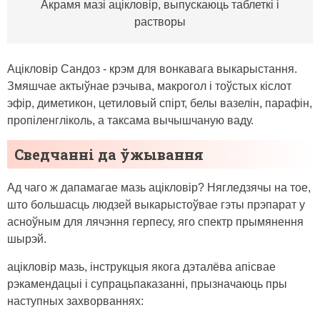
Акрамя мазі ацікловір, выпускаюць таблеткі і
растворы
Ацікловір Сандоз - крэм для вонкавага выкарыстання.
Змяшчае актыўнае рэчыва, макрогол і тоўстых кіслот
эфір, диметикон, цетиловый спірт, белы вазелін, парафін,
пропіленгліколь, а таксама вычышчаную ваду.
Сведчанні да ўжывання
Ад чаго ж дапамагае мазь ацікловір? Нягледзячы на ​​тое,
што большасць людзей выкарыстоўвае гэты прэпарат у
асноўным для лячэння герпесу, яго спектр прымянення
шырэй.
ацікловір мазь, інструкцыя якога дэталёва апісвае
рэкамендацыі і супрацьпаказанні, прызначаюць пры
наступных захворваннях: