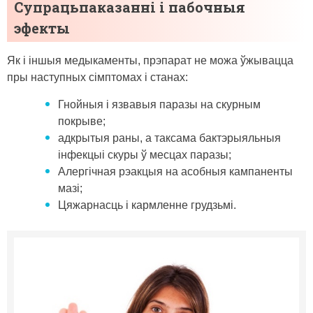
Супрацьпаказанні і пабочныя
эфекты
Як і іншыя медыкаменты, прэпарат не можа ўжывацца
пры наступных сімптомах і станах:
Гнойныя і язвавыя паразы на скурным
покрыве;
адкрытыя раны, а таксама бактэрыяльныя
інфекцыі скуры ў месцах паразы;
Алергічная рэакцыя на асобныя кампаненты
мазі;
Цяжарнасць і кармленне грудзьмі.