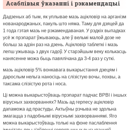
Асаблівыя ўказанні і рэкамендацыі
Дадзеных аб тым, як уплывае мазь ацікловір на арганізм
нованароджаных, пакуль што няма. Таму для дзяцей да
1 года гэтая мазь не рэкамендаваная. У рэдкіх выпадках
усё ж прэпарат ўжываюць, але ў вельмі малой дозе не
больш за адзін раз на дзень. Ацікловір таблеткі і мазь
лепш ужываць з двух гадоў. У старэйшым веку колькасць
нанясенне можа быць павялічана да 3-4 раз у суткі.
мазь ацікловір 5% вонкавага выкарыстання дзецям і
дарослым нельга наносіць на слізістую вочы, похвы, а
таксама слізістую рота і носа.
Ці можна выкарыстоўваць прэпарат падчас ВРВІ і іншых
вірусных захворваннях? Мазь ад герпесу ацікловір
дапаможа ад прастуды. Актыўны рэчыва не здольна
змагацца з падобнымі віруснымі захворваннямі. Яго
можна выкарыстоўваць толькі на фоне паслаблення
імунітэту, пры з'яўленні герпетычных высыпанняў.