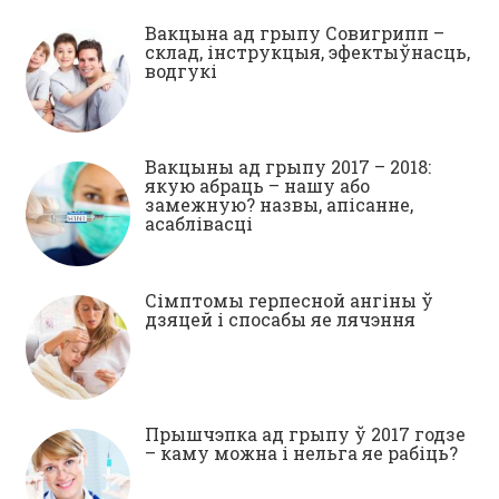
Вакцына ад грыпу Совигрипп –
склад, інструкцыя, эфектыўнасць,
водгукі
Вакцыны ад грыпу 2017 – 2018:
якую абраць – нашу або
замежную? назвы, апісанне,
асаблівасці
Сімптомы герпесной ангіны ў
дзяцей і спосабы яе лячэння
Прышчэпка ад грыпу ў 2017 годзе
– каму можна і нельга яе рабіць?