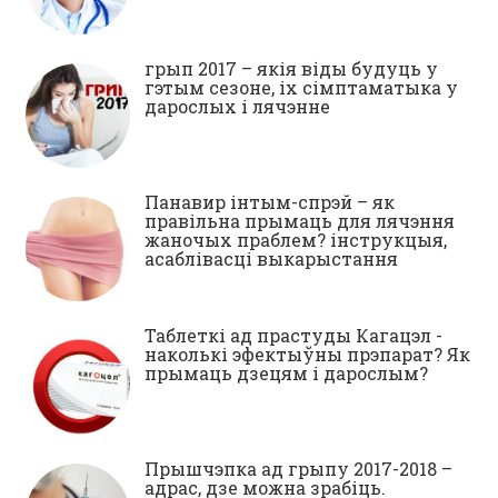
грып 2017 – якія віды будуць у
гэтым сезоне, іх сімптаматыка у
дарослых і лячэнне
Панавир інтым-спрэй – як
правільна прымаць для лячэння
жаночых праблем? інструкцыя,
асаблівасці выкарыстання
Таблеткі ад прастуды Кагацэл -
наколькі эфектыўны прэпарат? Як
прымаць дзецям і дарослым?
Прышчэпка ад грыпу 2017-2018 –
адрас, дзе можна зрабіць.