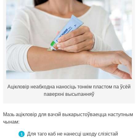
Ацікловір неабходна наносіць тонкім пластом па ўсёй
паверхні высыпанняў
Мазь ацікловір для вачэй выкарыстоўваецца наступным
чынам:
Для таго каб не нанесці шкоду слізістай