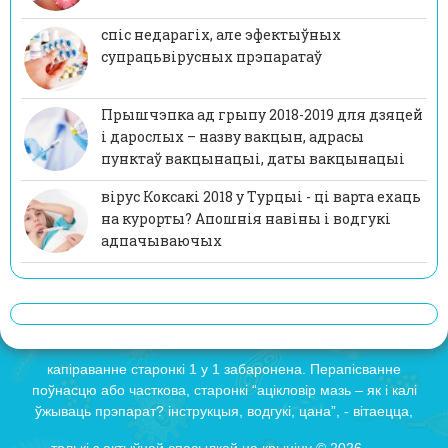
спіс недарагіх, але эфектыўных
супрацьвірусных прэпаратаў
Прышчэпка ад грыпу 2018-2019 для дзяцей
і дарослых – назву вакцын, адрасы
пунктаў вакцынацыі, даты вакцынацыі
вірус Коксакі 2018 у Турцыі - ці варта ехаць
на курорты? Апошнія навіны і водгукі
адпачываючых
капіраванне старонкі 1 у 1 забаронена. Перапісванне
поўнасцю або часткова, старонкі “ацікловір мазь – як і калі
ўжываць прэпарат? інструкцыя, водгукі, цана”, - вітаецца,
толькі з актыўнай спасылкай на крыніцу © 2026