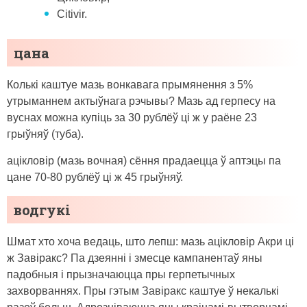
Citivir.
цана
Колькі каштуе мазь вонкавага прымянення з 5%
утрыманнем актыўнага рэчывы? Мазь ад герпесу на
вуснах можна купіць за 30 рублёў ці ж у раёне 23
грыўняў (туба).
ацікловір (мазь вочная) сёння прадаецца ў аптэцы па
цане 70-80 рублёў ці ж 45 грыўняў.
водгукі
Шмат хто хоча ведаць, што лепш: мазь ацікловір Акри ці
ж Завіракс? Па дзеянні і змесце кампанентаў яны
падобныя і прызначаюцца пры герпетычных
захворваннях. Пры гэтым Завіракс каштуе ў некалькі