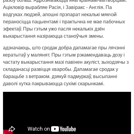
разоў больш. Адрозніваюцца яны краінамі-вытворцамі.
Ацікловір вырабляе Расія, і Завіракс - Англія. Па
водгуках людзей, апошні прэпарат некалькі мякчэй
пераносіцца пацыентамі і практычна не мае пабочных
эфектаў. Пры гэтым ужо пасля некалькіх дзён
выкарыстання назіраюцца станоўчыя змены.
адзначаюць, што сродак добра дапамагае пры лячэнні
кератытаў у малянят. Пры гэтым рэкамендаваць дозу і
частату выкарыстання мазі павінен акуліст, зыходзячы з
складанасці развіцця хваробы. Дапамагае сродак у
барацьбе з ветраком. дзякуй падмуркаў, высыпанні
даволі хутка пакрываюцца сухімі скарынкамі.