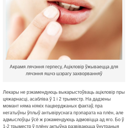
Акрамя лячэння герпесу, Ацікловір ўжываецца для
лячэння яшчэ шэрагу захворванняў
Лекары не рэкамендуюць выкарыстоўваць ацікловір пры
цяжарнасці, асабліва ў 1 і 2 трыместр. На дадзены
момант няма ніякіх пацверджаных фактаў, пра
негатыўны ўплыў антывіруснага прэпарата на плён, але
адмыслоўцы ўсё ж рэкамендуюць адмовіцца ад яго. Бо ў
1-2 трыместр ў плёну актыўна развіваюцца ўнутраныя