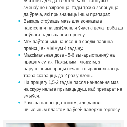
лячэння ад 5-да 10 дзён. Калі станоўчых
зменаў не назіраецца, тады трэба звярнуцца
да ўрача, які прызначыць іншы прэпарат.
Выкарыстоўваць мазь для вонкавага
нанясення на здзіўленыя ўчасткі цела трэба да
поўнага падсыхання герпесу.
Між паўторнымі нанясення сродкі павінна
прайсці як мінімум 4 гадзіну.
Максімальная доза - 5-6 выкарыстанняў на
працягу сутак. Пажылым і людзям, з
парушэннямі працы печані і нырак колькасць
трэба скараціць да 2 раз у дзень.
На працягу 1,5-2 гадзін пасля нанясення мазі
на скуру нельга прымаць душ, каб прэпарат не
змыўся.
Рэчыва наносіцца тонкім, але даволі
шчыльным пластом па ўсёй паверхні герпесу.