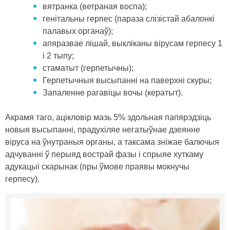
вятранка (ветраная воспа);
генітальны герпес (параза слізістай абалонкі
палавых органаў);
апяразвае лішай, выкліканы вірусам герпесу 1
і 2 тыпу;
стаматыт (герпетычны);
Герпетычныя высыпанні на паверхні скуры;
Запаленне рагавіцы вочы (кератыт).
Акрамя таго, ацікловір мазь 5% здольная папярэдзіць
новыя высыпанні, прадухіляе негатыўнае дзеянне
віруса на ўнутраныя органы, а таксама зніжае балючыя
адчуванні ў перыяд вострай фазы і спрыяе хуткаму
адукацыі скарынак (пры ўмове праявы мокнучы
герпесу).