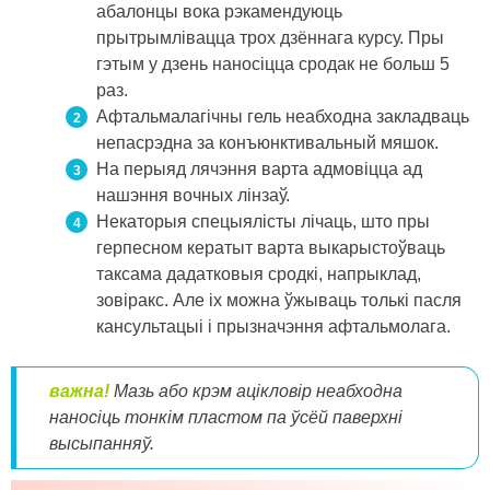
абалонцы вока рэкамендуюць
прытрымлівацца трох дзённага курсу. Пры
гэтым у дзень наносіцца сродак не больш 5
раз.
Афтальмалагічны гель неабходна закладваць
непасрэдна за конъюнктивальный мяшок.
На перыяд лячэння варта адмовіцца ад
нашэння вочных лінзаў.
Некаторыя спецыялісты лічаць, што пры
герпесном кератыт варта выкарыстоўваць
таксама дадатковыя сродкі, напрыклад,
зовіракс. Але іх можна ўжываць толькі пасля
кансультацыі і прызначэння афтальмолага.
важна!
Мазь або крэм ацікловір неабходна
наносіць тонкім пластом па ўсёй паверхні
высыпанняў.