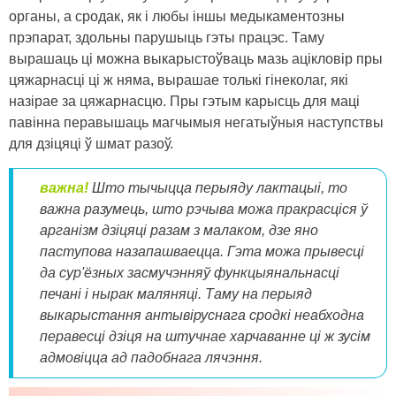
органы, а сродак, як і любы іншы медыкаментозны
прэпарат, здольны парушыць гэты працэс. Таму
вырашаць ці можна выкарыстоўваць мазь ацікловір пры
цяжарнасці ці ж няма, вырашае толькі гінеколаг, які
назірае за цяжарнасцю. Пры гэтым карысць для маці
павінна перавышаць магчымыя негатыўныя наступствы
для дзіцяці ў шмат разоў.
важна!
Што тычыцца перыяду лактацыі, то
важна разумець, што рэчыва можа пракрасціся ў
арганізм дзіцяці разам з малаком, дзе яно
паступова назапашваецца. Гэта можа прывесці
да сур'ёзных засмучэнняў функцыянальнасці
печані і нырак маляняці. Таму на перыяд
выкарыстання антывіруснага сродкі неабходна
перавесці дзіця на штучнае харчаванне ці ж зусім
адмовіцца ад падобнага лячэння.