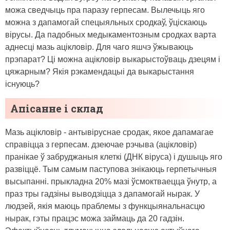
можа сведчыць пра паразу герпесам. Вылечыць яго
можна з дапамогай спецыяльных сродкаў, ўціскаюць
вірусы. Да падобных медыкаментозным сродках варта
аднесці мазь ацікловір. Для чаго яшчэ ўжываюць
прэпарат? Ці можна ацікловір выкарыстоўваць дзецям і
цяжарным? Якія рэкамендацыі да выкарыстання
існуюць?
Апісанне і склад
Мазь ацікловір - антывіруснае сродак, якое дапамагае
справіцца з герпесам. дзеючае рэчыва (ацікловір)
пранікае ў забруджаныя клеткі (ДНК віруса) і душыць яго
развіццё. Тым самым паступова знікаюць герпетычныя
высыпанні. прыкладна 20% мазі ўсмоктваецца ўнутр, а
праз тры гадзіны выводзіцца з дапамогай нырак. У
людзей, якія маюць праблемы з функцыянальнасцю
нырак, гэты працэс можа займаць да 20 гадзін.