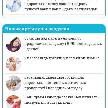
і дарослых – назву вакцын, адрасы
пунктаў вакцынацыі, даты вакцынацыі
Новыя артыкулы раздзела
Сучасны падыход да лячэння і
прафілактыцы грыпу і ВРВІ для дарослых
і дзяцей
Як абараніць дзіцяці ў перыяд эпідэміі?
Гарачкапаніжальныя сродкі для
дарослых: спіс лепшых аптэчных
прэпаратаў і народных метадаў
Калi прымяняюцца свечкі Полижинакс -
інструкцыя, водгукі, кошт