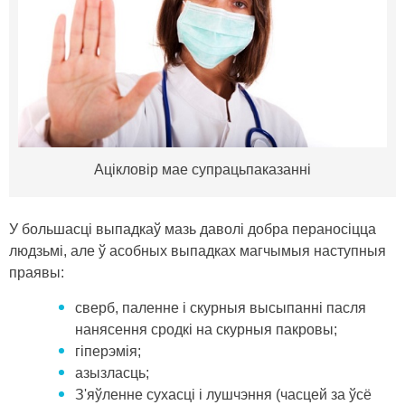
Ацікловір мае супрацьпаказанні
У большасці выпадкаў мазь даволі добра пераносіцца
людзьмі, але ў асобных выпадках магчымыя наступныя
праявы:
сверб, паленне і скурныя высыпанні пасля
нанясення сродкі на скурныя пакровы;
гіперэмія;
азызласць;
З'яўленне сухасці і лушчэння (часцей за ўсё