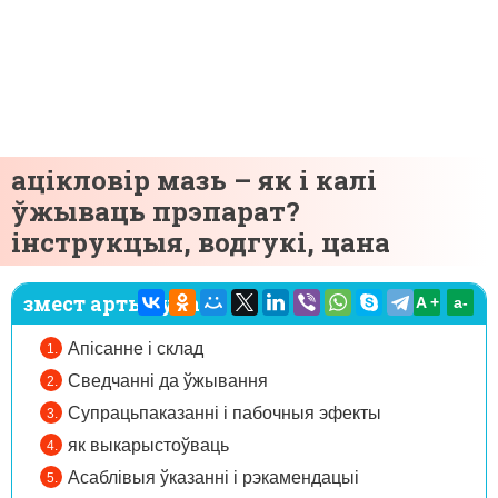
ацікловір мазь – як і калі
ўжываць прэпарат?
інструкцыя, водгукі, цана
змест артыкула:
A +
а-
Апісанне і склад
Сведчанні да ўжывання
Супрацьпаказанні і пабочныя эфекты
як выкарыстоўваць
Асаблівыя ўказанні і рэкамендацыі