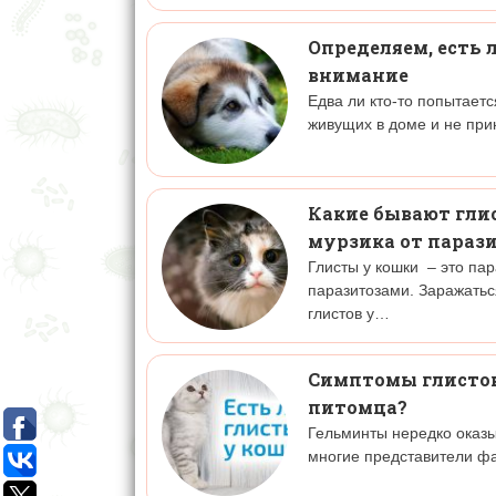
Определяем, есть 
внимание
Едва ли кто-то попытает
живущих в доме и не пр
Какие бывают глис
мурзика от параз
Глисты у кошки – это п
паразитозами. Заражатьс
глистов у…
Симптомы глистов 
питомца?
Гельминты нередко оказы
многие представители фа