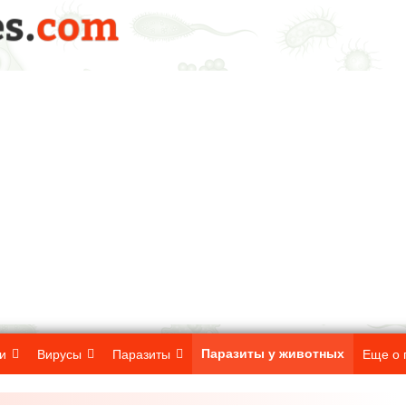
Паразиты у животных
и
Вирусы
Паразиты
Еще о 