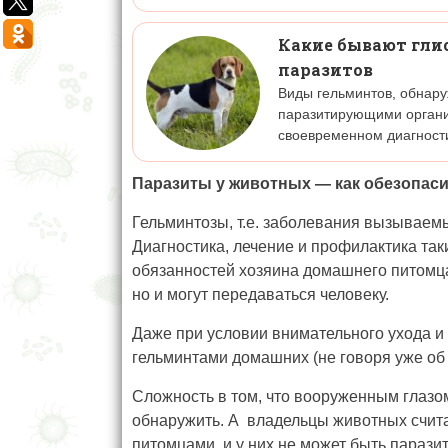
Какие бывают глис
паразитов
Виды гельминтов, обнар
паразитирующими органи
своевременном диагност
Паразиты у животных — как обезопаси
Гельминтозы, т.е. заболевания вызываемы
Диагностика, лечение и профилактика та
обязанностей хозяина домашнего питомца,
но и могут передаваться человеку.
Даже при условии внимательного ухода и
гельминтами домашних (не говоря уже об
Сложность в том, что вооруженным глазом
обнаружить. А владельцы животных счита
питомцами, и у них не может быть паразит