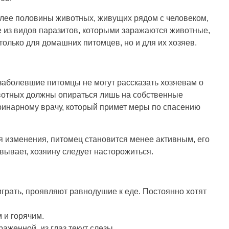
олее половины животных, живущих рядом с человеком,
 из видов паразитов, которыми заражаются животные,
олько для домашних питомцев, но и для их хозяев.
заболевшие питомцы не могут рассказать хозяевам о
вотных должны опираться лишь на собственные
еринарному врачу, который примет меры по спасению
 изменения, питомец становится менее активным, его
двывает, хозяину следует насторожиться.
рать, проявляют равнодушие к еде. Постоянно хотят
 и горячим.
аженной, из глаз текут слезы.