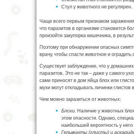
Стул у животного не регулярен.
Чаще всего первым признаком заражения г
что паразитов в организме становится бо
произойти закупорка кишечника, в резуль
Поэтому при обнаружении опасных симпт
врачу, чтобы спасти животное и оградить 
Существует заблуждение, что у домашних
паразитов. Это не так – даже у самого у
сами приносят в дом яйца блох или глист
мухи могут откладывать личинки глистов в
Чем можно заразиться от животных:
Блохи.
Наличие у животных блох
этом опасности. Однако, специал
наибольшей вероятность у него
Гельминты (глисты) и аскарид