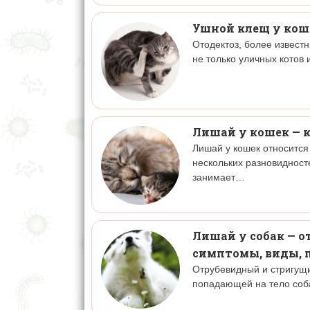
Ушной клещ у кош
Отодектоз, более извест
не только уличных котов
Лишай у кошек — к
Лишай у кошек относитс
нескольких разновидност
занимает…
Лишай у собак — 
симптомы, виды, 
Отрубевидный и стригущи
попадающей на тело соба