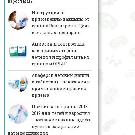
взрослым?
Инструкция по
применению вакцины от
гриппа Ваксигрипп. Цена
и отзывы о препарате
Амиксин для взрослых —
как принимать для
лечения и профилактики
гриппа и ОРВИ?
Анаферон детский (капли
и таблетки) – показания к
применению и правила
приема
Прививка от гриппа 2018-
2019 для детей и взрослых
— название вакцин, адреса
пунктов вакцинации,
даты вакцинации