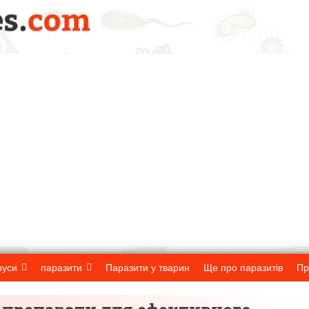
руси
паразити
Паразити у тварин
Ще про паразитів
Пр