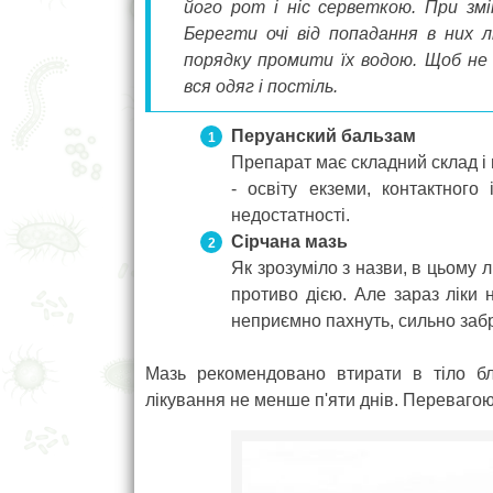
його рот і ніс серветкою. При змі
Берегти очі від попадання в них л
порядку промити їх водою. Щоб не
вся одяг і постіль.
Перуанский бальзам
Препарат має складний склад і м
- освіту екземи, контактного
недостатності.
Сірчана мазь
Як зрозуміло з назви, в цьому 
противо дією. Але зараз ліки 
неприємно пахнуть, сильно забру
Мазь рекомендовано втирати в тіло бл
лікування не менше п'яти днів. Перевагою