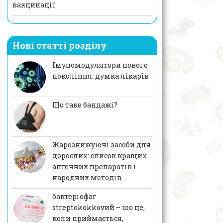
вакцинації
Нові статті розділу
Імуномодулятори нового
покоління: думка лікарів
Що таке бандажі?
Жарознижуючі засоби для
дорослих: список кращих
аптечних препаратів і
народних методів
бактеріофаг
streptokokkovий – що це,
коли приймається,