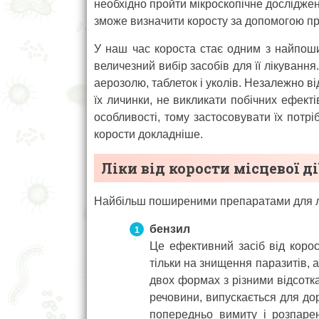
необхідно пройти мікроскопічне досліджен
зможе визначити коросту за допомогою про
У наш час короста стає одним з найпош
величезний вибір засобів для її лікування.
аерозолю, таблеток і уколів. Незалежно ві
їх личинки, не викликати побічних ефекті
особливості, тому застосовувати їх потрі
корости докладніше.
Ліки від корости місцевої ді
Найбільш поширеними препаратами для лі
бензил
Це ефективний засіб від коро
тільки на знищення паразитів, 
двох формах з різними відсотка
речовини, випускається для дор
попередньо вимиту і розпаре