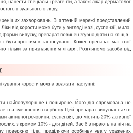
ня, нанести спеціальні реагенти, а також лікар-дерматолог
стого візуального огляду.
иреніших захворювань. В аптечній мережі представлений
 Ліки від корости може бути у вигляді мазі, суспензії, мила,
д форми випуску, препарат повинен згубно діяти на кліщів і
в і бути простим в застосуванні. Кожен препарат має свої
бно тільки за призначенням лікаря. Розглянемо засоби від
ї
кування корости можна вважати наступні:
сти найпопулярніше і поширене. Його дія спрямована не
але і на зменшення свербежу. Цей препарат випускається в
ми активної речовини. суспензія, що містить 20% активної
ослих, з кремом 10% - для дітей. Засіб втирають на ніч на
ну поверхню тіла, приділяючи особливу увагу уражених