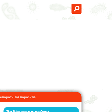
епарати від паразитів
Вибір мови сайту