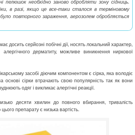
ні пелюшок необхідно заново обробляти зону сідниць.
іки, в разі, якщо це все-таки сталося в терміновому
 було повторного зараження, аерозолем обробляється
ає досить серйозні побічні дії, носять локальний характер,
 і алергічного дерматиту, можливе виникнення ниркової
лікарському засобі діючим компонентом є сірка, яка володіє
на основі сірки втрачають свою популярність так як вони
днюють одяг і викликає алергічні реакції.
изько десяти хвилин до повного вбирання, тривалість
 цього препарату є низька вартість.