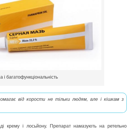
на і багатофункціональність
омагає від корости не тільки людям, але і кішкам з
яді крему і лосьйону. Препарат намазують на ретельно