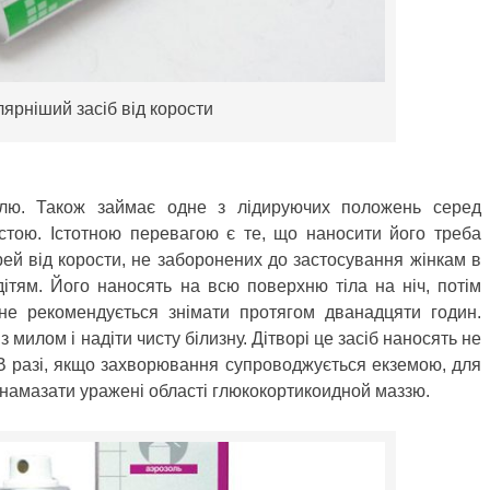
ярніший засіб від корости
лю. Також займає одне з лідируючих положень серед
остою. Істотною перевагою є те, що наносити його треба
рей від корости, не заборонених до застосування жінкам в
ітям. Його наносять на всю поверхню тіла на ніч, потім
 не рекомендується знімати протягом дванадцяти годин.
 милом і надіти чисту білизну. Дітворі це засіб наносять не
у. В разі, якщо захворювання супроводжується екземою, для
 намазати уражені області глюкокортикоидной маззю.