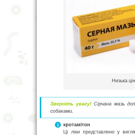
Низька ці
Зверніть увагу!
Сірчана мазь доп
собаками.
кротамітон
Ці ліки представлено у вигл