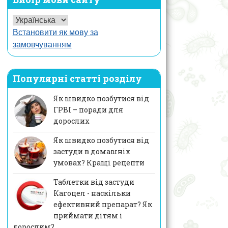
Встановити як мову за
замовчуванням
Популярні статті розділу
Як швидко позбутися від
ГРВІ – поради для
дорослих
Як швидко позбутися від
застуди в домашніх
умовах? Кращі рецепти
Таблетки від застуди
Кагоцел - наскільки
ефективний препарат? Як
приймати дітям і
дорослим?