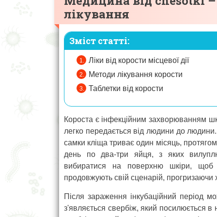
Медицина від chesotki 
лікування
Зміст статті:
Ліки від корости місцевої дії
Методи лікування корости
Таблетки від корости
Короста є інфекційним захворюванням шкі
легко передається від людини до людини. 
самки кліща триває один місяць, протягом
день по два-три яйця, з яких вилупл
вибиратися на поверхню шкіри, щоб 
продовжують свій сценарій, прогризаючи х
Після зараження інкубаційний період мо
з'являється свербіж, який посилюється в 