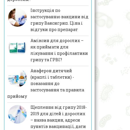
Інструкція по
застосуванню вакцини від
грипу Ваксигрип. Ціна і
відгуки про препарат
Аміксин для дорослих –
як приймати для
лікування і профілактики
грипу та ГРВІ?
Анаферон дитячий
(краплі і таблетки) -
показання до
застосування та правила
прийому
Щеплення від грипу 2018-
2019 для дітей і дорослих
– назва вакцин, адреси
пунктів вакцинації, дати