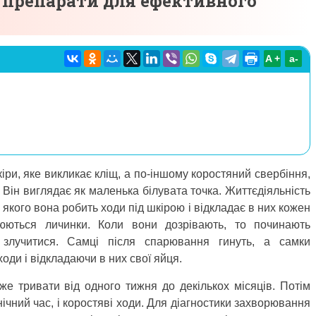
– препарати для ефективного
A +
а-
ри, яке викликає кліщ, а по-іншому коростяний свербіння,
Він виглядає як маленька білувата точка. Життєдіяльність
 якого вона робить ходи під шкірою і відкладає в них кожен
юються личинки. Коли вони дозрівають, то починають
злучитися. Самці після спарювання гинуть, а самки
оди і відкладаючи в них свої яйця.
же тривати від одного тижня до декількох місяців. Потім
нічний час, і коростяві ходи. Для діагностики захворювання