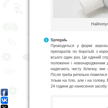
Найпопул
Spregalь
Проводиться у формі аерозо
препаратів по боротьбі з кор
всього один раз. Це єдиний сп
положенні і новонародженим д
надягають чисту білизну, яке
Після треба ретельно помитися з
тільки на тіло, але і на голов
24 години до нанесення засобу