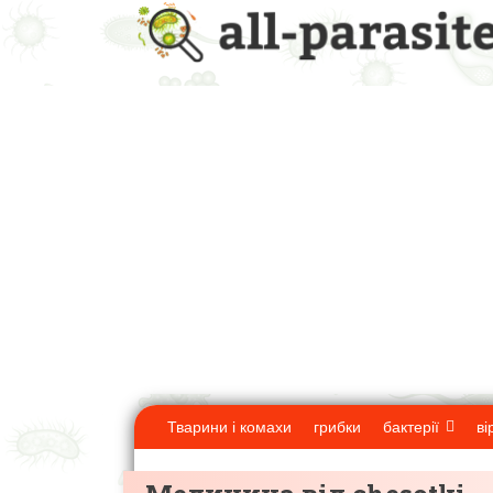
Тварини і комахи
грибки
бактерії
ві