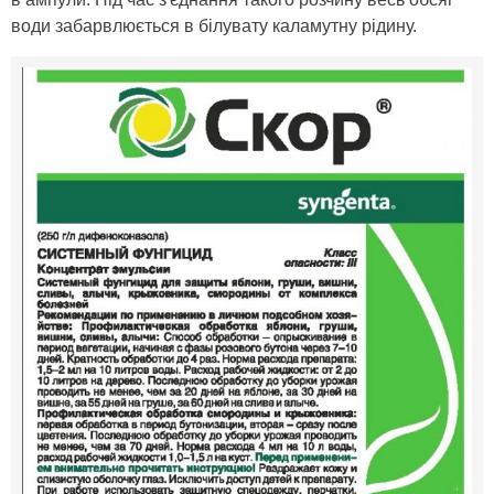
води забарвлюється в білувату каламутну рідину.