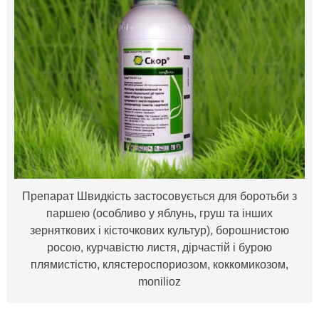
Препарат Швидкість застосовується для боротьби з
паршею (особливо у яблунь, груш та інших
зерняткових і кісточкових культур), борошнистою
росою, курчавістю листя, дірчастій і бурою
плямистістю, клястероспориозом, коккомикозом,
monilioz