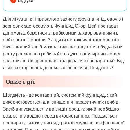
Відгуки
Для лікування і тривалого захисту фруктів, ягід, овочів і
зернових застосовують Фунгіцид Скор. Цей препарат
допомагає боротися з грибковими захворюваннями в
найкоротші терміни. Завдяки не токсичні компонентів,
фунгіцидний засіб можна використовувати в будь-фази
росту рослин, що робить його дуже популярним серед
садівників. Як правильно працювати з препаратом? Від
яких захворювань допомагає боротися Швидкість?
Опис і дії
Швидкість - це контактний, системний фунгіцид, який
використовується для знищення паразитичних грибів.
Засіб випускається у вигляді порошку, який необхідно
розвести з водою перед використанням. Продається
препарату також у вигляді рідкої емульсії, розфасованої
в ампули. Під час з'єднання такого розчину весь обсяг