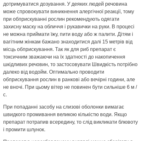
дотримуватися дозування. У деяких людей речовина
може спровокувати виникнення алергічної реакції, тому
при обприскуванні рослин рекомендують одягати
захисну маску на обличчя і рукавички на руки. В процесі
не можна приймати їжу, пити воду або ж палити. Дітям і
вагітним жінкам бажано знаходитися далі 15 метрів від
місць обприскування. Так як для риб препарат є
токсичним зважаючи на їх здатності до накопичення
шкідливих речовин, то застосовувати Швидкість потрібно
далеко від водойм. Оптимально проводити
обприскування рослин в ранкові або вечірні години, але
не вночі. При цьому вітер не повинен бути сильніше 6 м /
с.
При попаданні засобу на слизові оболонки вимагає
швидкого промивання великою кількістю води. Якщо
препарат потрапив всередину, то слід викликати блювоту
і промити шлунок.