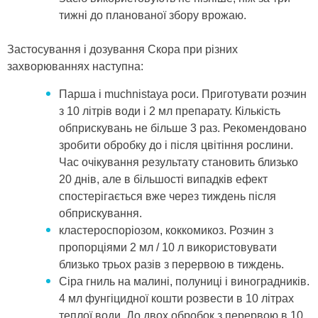
тижні до планованої збору врожаю.
Застосування і дозування Скора при різних
захворюваннях наступна:
Парша і muchnistaya роси. Приготувати розчин
з 10 літрів води і 2 мл препарату. Кількість
обприскувань не більше 3 раз. Рекомендовано
зробити обробку до і після цвітіння рослини.
Час очікування результату становить близько
20 днів, але в більшості випадків ефект
спостерігається вже через тиждень після
обприскування.
кластероспоріозом, коккомикоз. Розчин з
пропорціями 2 мл / 10 л використовувати
близько трьох разів з перервою в тиждень.
Сіра гниль на малині, полуниці і виноградників.
4 мл фунгіцидної кошти розвести в 10 літрах
теплої води. До двох обробок з перервою в 10