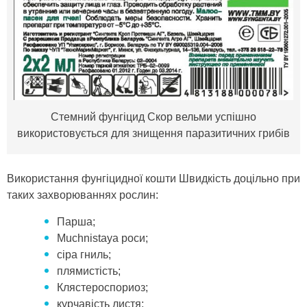
Стемний фунгіцид Скор вельми успішно
використовується для знищення паразитичних грибів
Використання фунгіцидної кошти Швидкість доцільно при
таких захворюваннях рослин:
Парша;
Muchnistaya роси;
сіра гниль;
плямистість;
Клястероспориоз;
курчавість листя;