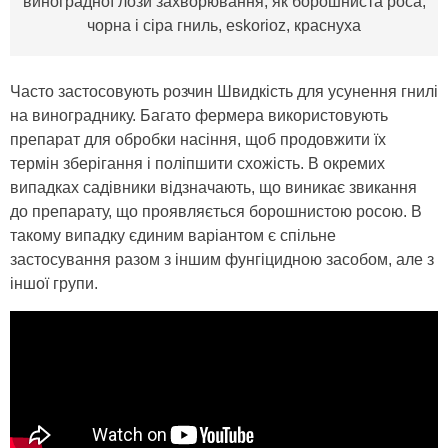
виноградної лози захворювання, як борошниста роса,
чорна і сіра гниль, eskorioz, краснуха
Часто застосовують розчин Швидкість для усунення гнилі
на винограднику. Багато фермера використовують
препарат для обробки насіння, щоб продовжити їх
термін зберігання і поліпшити схожість. В окремих
випадках садівники відзначають, що виникає звикання
до препарату, що проявляється борошнистою росою. В
такому випадку єдиним варіантом є спільне
застосування разом з іншим фунгіцидною засобом, але з
іншої групи.