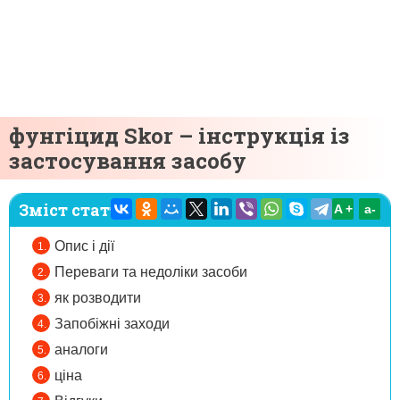
фунгіцид Skor – інструкція із
застосування засобу
Зміст статті:
A +
а-
Опис і дії
Переваги та недоліки засоби
як розводити
Запобіжні заходи
аналоги
ціна