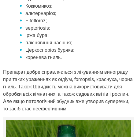
Коккомикоз;
альтернаріоз;
Fitoftoroz;
septoriosis;
іржа бура;
пліснявіння насіння;
Церкоспоріоз буряка;
коренева гниль.
Препарат добре справляється з лікуванням винограду
при таких ураженнях як оїдіум, fomopsis, краснуха, чорна
гниль. Також Швидкість можна використовувати для
обробки всіх кімнатних, а також садових квітів і рослин.
Але якщо патологічний збудник вже утворив суперечки,
то засіб стає неефективним.