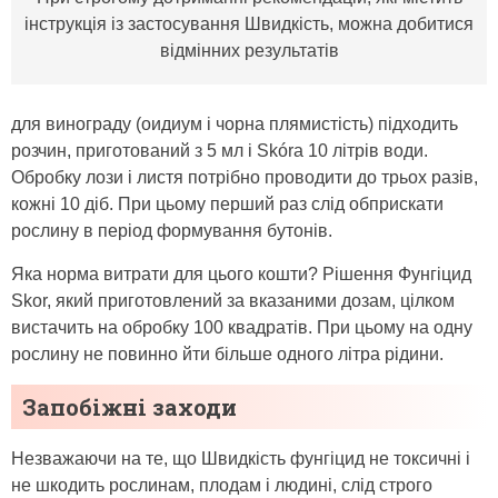
інструкція із застосування Швидкість, можна добитися
відмінних результатів
для винограду (оидиум і чорна плямистість) підходить
розчин, приготований з 5 мл і Skóra 10 літрів води.
Обробку лози і листя потрібно проводити до трьох разів,
кожні 10 діб. При цьому перший раз слід обприскати
рослину в період формування бутонів.
Яка норма витрати для цього кошти? Рішення Фунгіцид
Skor, який приготовлений за вказаними дозам, цілком
вистачить на обробку 100 квадратів. При цьому на одну
рослину не повинно йти більше одного літра рідини.
Запобіжні заходи
Незважаючи на те, що Швидкість фунгіцид не токсичні і
не шкодить рослинам, плодам і людині, слід строго