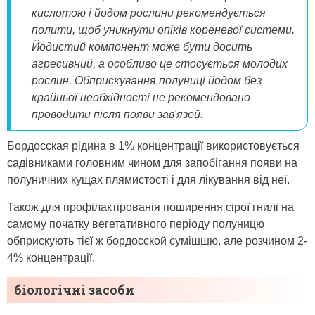
кислотою і йодом рослини рекомендується
полити, щоб уникнути опіків кореневої системи.
Йодистий компонент може бути досить
агресивний, а особливо це стосується молодих
рослин. Обприскування полуниці йодом без
крайньої необхідності не рекомендовано
проводити після появи зав'язей.
Бордосская рідина в 1% концентрації використовується
садівниками головним чином для запобігання появи на
полуничних кущах плямистості і для лікування від неї.
Також для профілактірованія поширення сірої гнилі на
самому початку вегетативного періоду полуницю
обприскують тієї ж бордосской сумішшю, але розчином 2-
4% концентрації.
біологічні засоби