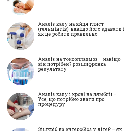
Аналіз калу на яйця глист
(гельмінтів): навіщо його здавати і
як це робити правильно
Аналіз на токсоплазмоз – навіщо
він потрібен? розшифровка
результату
Аналіз калу і крові на лямблії –
Усе, що потрібно знати про
процедуру
Зішкріб на ентеробіоз у дітей – як