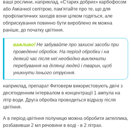
ваші рослини, наприклад, «Старих добрих» карбофосом
або Аміачної селітрою, пам'ятайте про те, що для
профілактичних заходів вони цілком годяться, але
обприскування повинно бути вироблено як можна
раніше, до початку цвітіння.
важливо!
Не забувайте про захисні засоби при
проведенні обробок. На період обробки і на
деякий час після неї необхідно виключити
перебування на ділянці людей і тварин, щоб
уникнути їхнього отруєння.
наприклад, препарат Фитоверм використовують двічі з
десятиденним інтервалом в концентрації 1 ампула на
літр води. Друга обробка проводиться відразу після
цвітіння.
А в період цвітіння полуницю можна обробити актеллика,
розбавивши 2 мл речовини в воді - в 2 літрах.