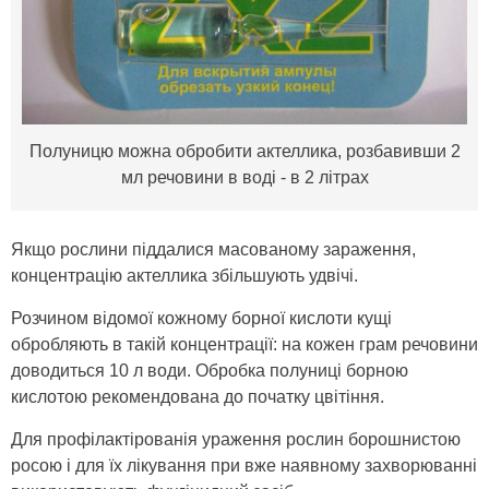
Полуницю можна обробити актеллика, розбавивши 2
мл речовини в воді - в 2 літрах
Якщо рослини піддалися масованому зараження,
концентрацію актеллика збільшують удвічі.
Розчином відомої кожному борної кислоти кущі
обробляють в такій концентрації: на кожен грам речовини
доводиться 10 л води. Обробка полуниці борною
кислотою рекомендована до початку цвітіння.
Для профілактірованія ураження рослин борошнистою
росою і для їх лікування при вже наявному захворюванні