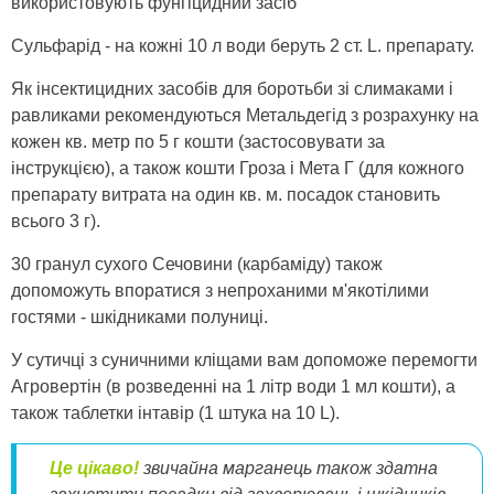
використовують фунгіцидний засіб
Сульфарід - на кожні 10 л води беруть 2 ст. L. препарату.
Як інсектицидних засобів для боротьби зі слимаками і
равликами рекомендуються Метальдегід з розрахунку на
кожен кв. метр по 5 г кошти (застосовувати за
інструкцією), а також кошти Гроза і Мета Г (для кожного
препарату витрата на один кв. м. посадок становить
всього 3 г).
30 гранул сухого Сечовини (карбаміду) також
допоможуть впоратися з непроханими м'якотілими
гостями - шкідниками полуниці.
У сутичці з суничними кліщами вам допоможе перемогти
Агровертін (в розведенні на 1 літр води 1 мл кошти), а
також таблетки інтавір (1 штука на 10 L).
Це цікаво!
звичайна
марганець
також здатна