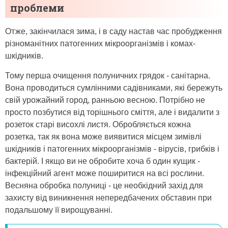
проблеми
Отже, закінчилася зима, і в саду настав час пробудження
різноманітних патогенних мікроорганізмів і комах-
шкідників.
Тому перша очищення полуничних грядок - санітарна.
Вона проводиться сумлінними садівниками, які бережуть
свій урожайний город, ранньою весною. Потрібно не
просто позбутися від торішнього сміття, але і видалити з
розеток старі висохлі листя. Обробляється кожна
розетка, так як вона може виявитися місцем зимівлі
шкідників і патогенних мікроорганізмів - вірусів, грибків і
бактерій. І якщо ви не обробите хоча б один кущик -
інфекційний агент може поширитися на всі рослини.
Весняна обробка полуниці - це необхідний захід для
захисту від виникнення непередбачених обставин при
подальшому її вирощуванні.