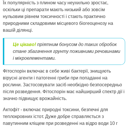
Їх популярність з плином часу неухильно зростає,
оскільки ці препарати мають низький або зовсім
нульовим рівнем токсичності і стають практично
природними складовими місцевого біогеоценозу на
вашій ділянці.
Це цікаво!
пр
іятним бонусом до таких обробок
стане збагачення грунту поживними речовинами
і мікроелементами
.
Фітоспорін включає в себе живі бактерії, знищують
вірусні агенти і патогенні гриби при попаданні на
рослини. Застосовувати засіб необхідно безпосередньо
після розведення. Фітоспорін має найширший спектр дії і
значно підвищує врожайність.
Актофіт - включає природні токсини, безпечні для
теплокровних істот. Дуже добре справляється з
павутинним кліщем при розведенні на відро води 10 г