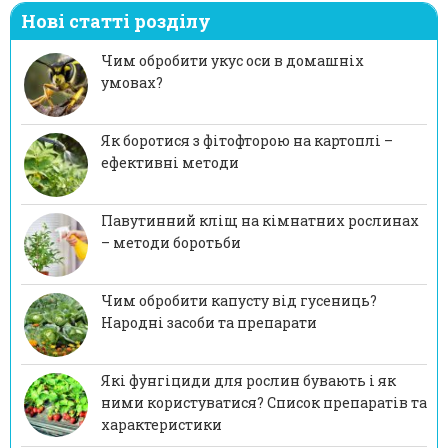
Нові статті розділу
Чим обробити укус оси в домашніх
умовах?
Як боротися з фітофторою на картоплі –
ефективні методи
Павутинний кліщ на кімнатних рослинах
– методи боротьби
Чим обробити капусту від гусениць?
Народні засоби та препарати
Які фунгіциди для рослин бувають і як
ними користуватися? Список препаратів та
характеристики