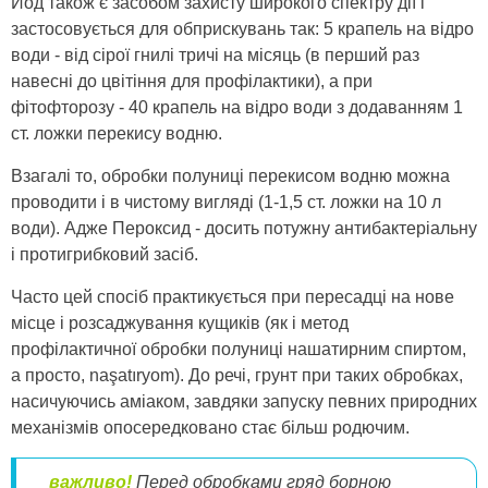
Йод також є засобом захисту широкого спектру дії і
застосовується для обприскувань так: 5 крапель на відро
води - від сірої гнилі тричі на місяць (в перший раз
навесні до цвітіння для профілактики), а при
фітофторозу - 40 крапель на відро води з додаванням 1
ст. ложки перекису водню.
Взагалі то, обробки полуниці перекисом водню можна
проводити і в чистому вигляді (1-1,5 ст. ложки на 10 л
води). Адже Пероксид - досить потужну антибактеріальну
і протигрибковий засіб.
Часто цей спосіб практикується при пересадці на нове
місце і розсаджування кущиків (як і метод
профілактичної обробки полуниці нашатирним спиртом,
а просто, naşatıryom). До речі, грунт при таких обробках,
насичуючись аміаком, завдяки запуску певних природних
механізмів опосередковано стає більш родючим.
важливо!
Перед обробками гряд борною