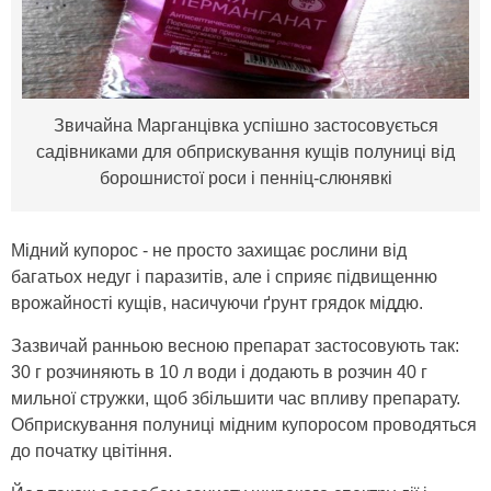
Звичайна Марганцівка успішно застосовується
садівниками для обприскування кущів полуниці від
борошнистої роси і пенніц-слюнявкі
Мідний купорос - не просто захищає рослини від
багатьох недуг і паразитів, але і сприяє підвищенню
врожайності кущів, насичуючи ґрунт грядок міддю.
Зазвичай ранньою весною препарат застосовують так:
30 г розчиняють в 10 л води і додають в розчин 40 г
мильної стружки, щоб збільшити час впливу препарату.
Обприскування полуниці мідним купоросом проводяться
до початку цвітіння.