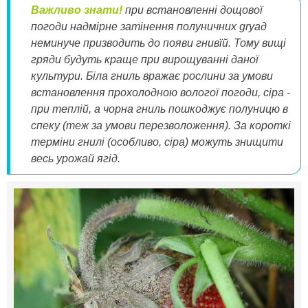
Важливо знати!
при
встановленні
дощової
погод
и надмірне
затінення
полуничних
grya
д
неминуче призводить
до появи гнив
їй
.
Тому вищі
гряди будуть краще при вирощуванні даної
культури.
Біла гниль вражає рослини за умови
встановлення прохолодною вологої погоди, сіра -
при теплій, а чорна гниль пошкоджує полуницю в
спеку (теж за умови перезволоження). За короткі
терміни гнилі (особливо, сіра) можуть знищити
весь урожай ягід.