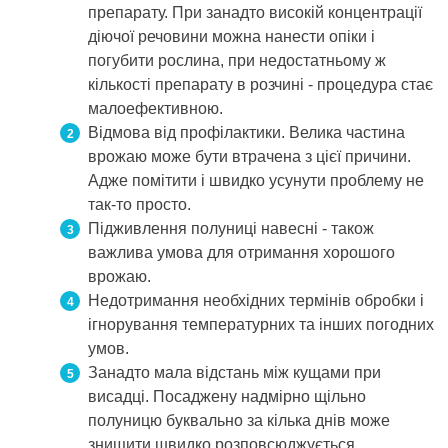
препарату. При занадто високій концентрації
діючої речовини можна нанести опіки і
погубити рослина, при недостатньому ж
кількості препарату в розчині - процедура стає
малоефективною.
Відмова від профілактики. Велика частина
врожаю може бути втрачена з цієї причини.
Адже помітити і швидко усунути проблему не
так-то просто.
Підживлення полуниці навесні - також
важлива умова для отримання хорошого
врожаю.
Недотримання необхідних термінів обробки і
ігнорування температурних та інших погодних
умов.
Занадто мала відстань між кущами при
висадці. Посаджену надмірно щільно
полуницю буквально за кілька днів може
знищити швидко розповсюджується