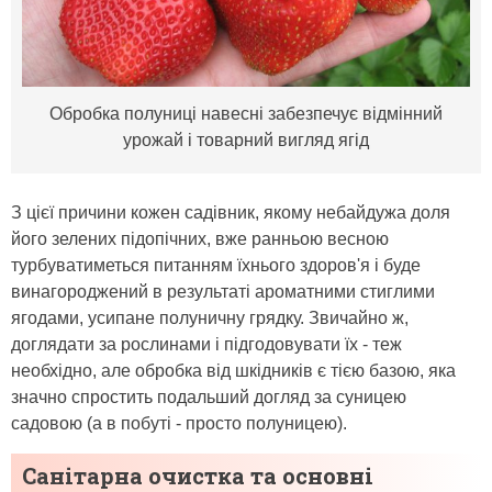
Обробка полуниці навесні забезпечує відмінний
урожай і товарний вигляд ягід
З цієї причини кожен садівник, якому небайдужа доля
його зелених підопічних, вже ранньою весною
турбуватиметься питанням їхнього здоров'я і буде
винагороджений в результаті ароматними стиглими
ягодами, усипане полуничну грядку. Звичайно ж,
доглядати за рослинами і підгодовувати їх - теж
необхідно, але обробка від шкідників є тією базою, яка
значно спростить подальший догляд за суницею
садовою (а в побуті - просто полуницею).
Санітарна очистка та основні