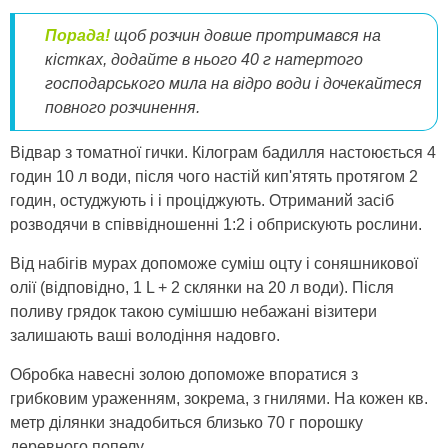
Порада
!
щоб
розчин
довше
про
тримав
ся на
кістках, додайте в нього 40 г натертого
господарського мила на відро води і дочекайтеся
повного розчинення.
Відвар з томатної гички. Кілограм бадилля настоюється 4
годин 10 л води, після чого настій кип'ятять протягом 2
годин, остуджують і і проціджують. Отриманий засіб
розводячи в співвідношенні 1:2 і обприскують рослини.
Від набігів мурах допоможе суміш оцту і соняшникової
олії (відповідно, 1 L + 2 склянки на 20 л води). Після
поливу грядок такою сумішшю небажані візитери
залишають ваші володіння надовго.
Обробка навесні золою допоможе впоратися з
грибковим ураженням, зокрема, з гнилями. На кожен кв.
метр ділянки знадобиться близько 70 г порошку
деревного попелу.