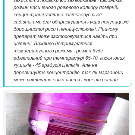
захистити посадки від захворювань і шкідників
.
розчин
насиченого рожевого кольору
помірній
концентрації
успішно застосовується
садівниками
для обприскування
кущів полуниці
від
борошнистої роси
і пенніц-слюнявкі
.
Причому
препарат може застосовуватися навіть при
цвітінні. Важливо дотримуватися
температурного режиму - розчин буде
ефективний при температурі 65-70, а для юних
кущиків - 45 градусів Цельсія. Але не
перевищуйте концентрацію, так як марганець
може викликати опіки листя і коренів рослин.