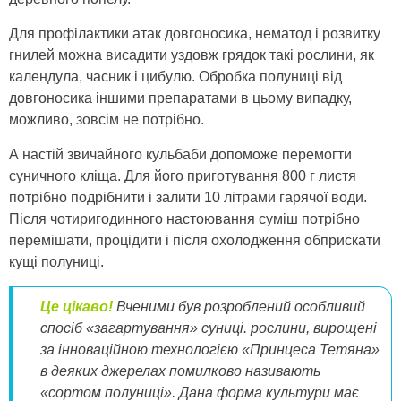
Для профілактики атак довгоносика, нематод і розвитку
гнилей можна висадити уздовж грядок такі рослини, як
календула, часник і цибулю. Обробка полуниці від
довгоносика іншими препаратами в цьому випадку,
можливо, зовсім не потрібно.
А настій звичайного кульбаби допоможе перемогти
суничного кліща. Для його приготування 800 г листя
потрібно подрібнити і залити 10 літрами гарячої води.
Після чотиригодинного настоювання суміш потрібно
перемішати, процідити і після охолодження обприскати
кущі полуниці.
Це цікаво!
Вченими був розроблений особливий
спосіб «загартування» суниці. рослини, вирощені
за інноваційною технологією «Принцеса Тетяна»
в деяких джерелах помилково називають
«сортом полуниці». Дана форма культури має