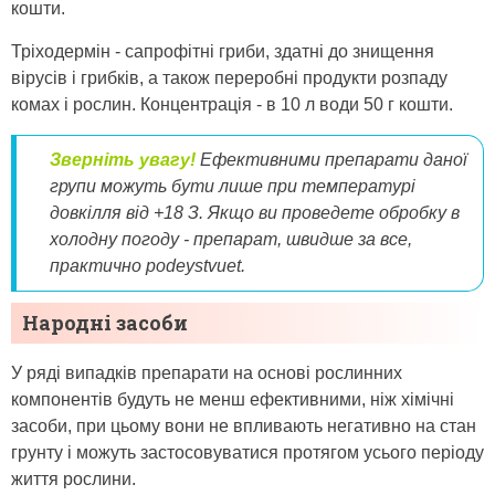
кошти.
Тріходермін - сапрофітні гриби, здатні до знищення
вірусів і грибків, а також переробні продукти розпаду
комах і рослин. Концентрація - в 10 л води 50 г кошти.
Зверніть увагу
!
Ефективними препарати даної
групи можуть бути лише
при температурі
довкілля від
+18 З.
Якщо ви проведете обробку в
холодну погоду - препарат, швидше за все,
практично podeystvuet.
Народні засоби
У ряді випадків препарати на основі рослинних
компонентів будуть не менш ефективними, ніж хімічні
засоби, при цьому вони не впливають негативно на стан
грунту і можуть застосовуватися протягом усього періоду
життя рослини.