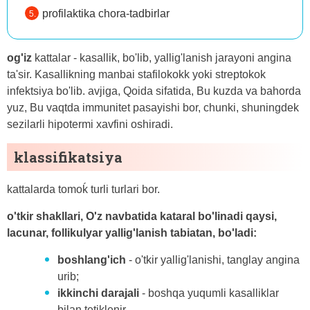
profilaktika chora-tadbirlar
og'iz
kattalar - kasallik, bo'lib, yallig'lanish jarayoni angina
ta'sir. Kasallikning manbai stafilokokk yoki streptokok
infektsiya bo'lib. avjiga, Qoida sifatida, Bu kuzda va bahorda
yuz, Bu vaqtda immunitet pasayishi bor, chunki, shuningdek
sezilarli hipotermi xavfini oshiradi.
klassifikatsiya
kattalarda tomoḱ turli turlari bor.
o'tkir shakllari, O'z navbatida kataral bo'linadi qaysi,
lacunar, follikulyar yallig'lanish tabiatan, bo'ladi:
boshlang'ich
- o'tkir yallig'lanishi, tanglay angina
urib;
ikkinchi darajali
- boshqa yuqumli kasalliklar
bilan tetiklenir.