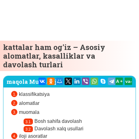
kattalar ham og'iz – Asosiy
alomatlar, kasalliklar va
davolash turlari
maqola Mundarija:
A +
va-
klassifikatsiya
alomatlar
muomala
Bosh sahifa davolash
Davolash xalq usullari
iloji asoratlar