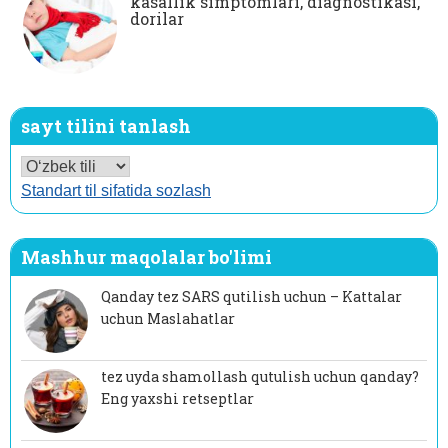
kasallik simptomlari, diagnostikasi,
dorilar
sayt tilini tanlash
Standart til sifatida sozlash
Mashhur maqolalar bo'limi
Qanday tez SARS qutilish uchun – Kattalar
uchun Maslahatlar
tez uyda shamollash qutulish uchun qanday?
Eng yaxshi retseptlar