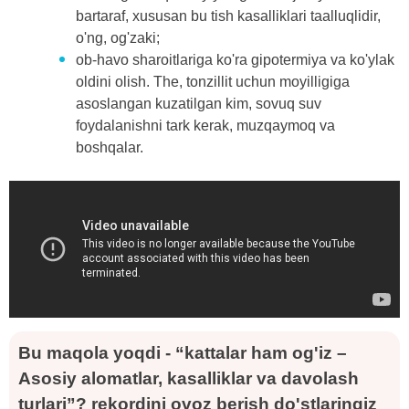
bartaraf, xususan bu tish kasalliklari taalluqlidir,
o'ng, og'zaki;
ob-havo sharoitlariga ko'ra gipotermiya va ko'ylak
oldini olish. The, tonzillit uchun moyilligiga
asoslangan kuzatilgan kim, sovuq suv
foydalanishni tark kerak, muzqaymoq va
boshqalar.
Bu maqola yoqdi - “kattalar ham og'iz –
Asosiy alomatlar, kasalliklar va davolash
turlari”? rekordini ovoz berish do'stlaringiz