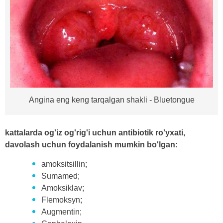
Angina eng keng tarqalgan shakli - Bluetongue
kattalarda og'iz og'rig'i uchun antibiotik ro'yxati,
davolash uchun foydalanish mumkin bo'lgan:
amoksitsillin;
Sumamed;
Amoksiklav;
Flemoksyn;
Augmentin;