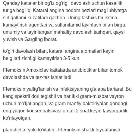
Qanday kattalar bir og'iz og'rig'i davolash uchun kasallik
turiga bog'liq. Kataral angina bodom bezlari mag'lubiyatga
sirt qatlami kuzatiladi qachon. Uning tashxis bir isitma-
kamaytirish agentlari va sulfanilamid tayinlash bilan birga.
umumiy va tayinlangan mahalliy davolash tashqari, qaysi
yuvish va Gargling iborat.
to'g'ri davolash bilan, kataral angina alomatlari keyin
belgilari zichligi kamaytirish 3-5 kun.
Flemoksin Amoxiclav kattalarda antibiotiklar bilan tomoḱ
davolashda va tez-tez ishlatiladi.
Flemoksin yallig'lanish va infektsiyaning g'alaba bartaraf. Bu
keng spektrli dori tegishli va har ikki gram-musbat vayron
uchun mo'ljallangan, va gram-manfiy bakteriyalar. qondagi
eng yuqori konsentratsiyasi orqali 2 soat keyin tayyorgarlik
ko'rilayotgan.
planshetlar yoki to'xtatib - Flemoksin shakli foydalanish