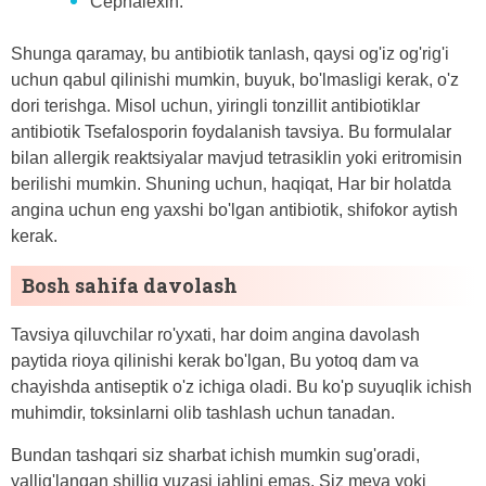
Cephalexin.
Shunga qaramay, bu antibiotik tanlash, qaysi og'iz og'rig'i
uchun qabul qilinishi mumkin, buyuk, bo'lmasligi kerak, o'z
dori terishga. Misol uchun, yiringli tonzillit antibiotiklar
antibiotik Tsefalosporin foydalanish tavsiya. Bu formulalar
bilan allergik reaktsiyalar mavjud tetrasiklin yoki eritromisin
berilishi mumkin. Shuning uchun, haqiqat, Har bir holatda
angina uchun eng yaxshi bo'lgan antibiotik, shifokor aytish
kerak.
Bosh sahifa davolash
Tavsiya qiluvchilar ro'yxati, har doim angina davolash
paytida rioya qilinishi kerak bo'lgan, Bu yotoq dam va
chayishda antiseptik o'z ichiga oladi. Bu ko'p suyuqlik ichish
muhimdir, toksinlarni olib tashlash uchun tanadan.
Bundan tashqari siz sharbat ichish mumkin sug'oradi,
yallig'langan shilliq yuzasi jahlini emas. Siz meva yoki