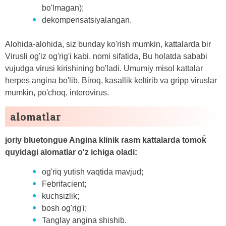
bo'lmagan);
dekompensatsiyalangan.
Alohida-alohida, siz bunday ko'rish mumkin, kattalarda bir
Virusli og'iz og'rig'i kabi. nomi sifatida, Bu holatda sababi
vujudga virusi kirishining bo'ladi. Umumiy misol kattalar
herpes angina bo'lib, Biroq, kasallik keltirib va ​​gripp viruslar
mumkin, po'choq, interovirus.
alomatlar
joriy bluetongue Angina klinik rasm kattalarda tomoḱ
quyidagi alomatlar o'z ichiga oladi:
og'riq yutish vaqtida mavjud;
Febrifacient;
kuchsizlik;
bosh og'rig'i;
Tanglay angina shishib.