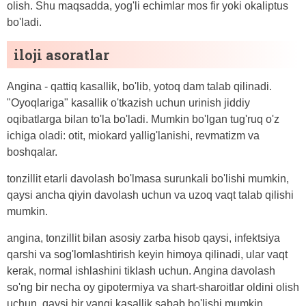
olish. Shu maqsadda, yog'li echimlar mos fir yoki okaliptus
bo'ladi.
iloji asoratlar
Angina - qattiq kasallik, bo'lib, yotoq dam talab qilinadi.
"Oyoqlariga" kasallik o'tkazish uchun urinish jiddiy
oqibatlarga bilan to'la bo'ladi. Mumkin bo'lgan tug'ruq o'z
ichiga oladi: otit, miokard yallig'lanishi, revmatizm va
boshqalar.
tonzillit etarli davolash bo'lmasa surunkali bo'lishi mumkin,
qaysi ancha qiyin davolash uchun va uzoq vaqt talab qilishi
mumkin.
angina, tonzillit bilan asosiy zarba hisob qaysi, infektsiya
qarshi va sog'lomlashtirish keyin himoya qilinadi, ular vaqt
kerak, normal ishlashini tiklash uchun. Angina davolash
so'ng bir necha oy gipotermiya va shart-sharoitlar oldini olish
uchun, qaysi bir yangi kasallik sabab bo'lishi mumkin.