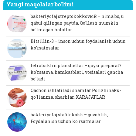
Yangi maqolalar bo'limi
bakteriyofaj streptokokkovый – nima bu, u
qabul qilingan paytda, Qo'llash mumkin
bo'lmagan holatlar
Bitsillin-3 – inson uchun foydalanish uchun
ko'rsatmalar
tetratsiklin planshetlar – qaysi preparat?
ko'rsatma, hamkasblari, vositalari qancha
bo'ladi
Qachon ishlatiladi shamlar Polizhinaks -
qo'llanma, sharhlar, XARAJATLAR
bakteriyofaj stafilokokk – guvohlik,
Foydalanish uchun ko'rsatmalar