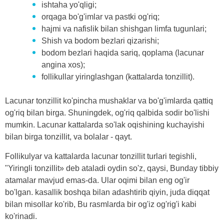
ishtaha yo'qligi;
orqaga bo'g'imlar va pastki og'riq;
hajmi va nafislik bilan shishgan limfa tugunlari;
Shish va bodom bezlari qizarishi;
bodom bezlari haqida sariq, qoplama (lacunar
angina xos);
follikullar yiringlashgan (kattalarda tonzillit).
Lacunar tonzillit ko'pincha mushaklar va bo'g'imlarda qattiq
og'riq bilan birga. Shuningdek, og'riq qalbida sodir bo'lishi
mumkin. Lacunar kattalarda so'lak oqishining kuchayishi
bilan birga tonzillit, va bolalar - qayt.
Follikulyar va kattalarda lacunar tonzillit turlari tegishli,
"Yiringli tonzillit» deb ataladi oydin so'z, qaysi, Bunday tibbiy
atamalar mavjud emas-da. Ular oqimi bilan eng og'ir
bo'lgan. kasallik boshqa bilan adashtirib qiyin, juda diqqat
bilan misollar ko'rib, Bu rasmlarda bir og'iz og'rig'i kabi
ko'rinadi.