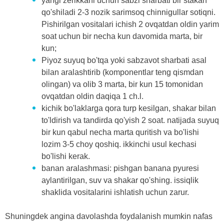
yangi zerikkani uchun sabzi sharbati bir stakan
qo'shiladi 2-3 nozik sarimsoq chinnigullar sotiqni.
Pishirilgan vositalari ichish 2 ovqatdan oldin yarim
soat uchun bir necha kun davomida marta, bir
kun;
Piyoz suyuq bo'tqa yoki sabzavot sharbati asal
bilan aralashtirib (komponentlar teng qismdan
olingan) va olib 3 marta, bir kun 15 tomonidan
ovqatdan oldin daqiqa 1 ch.l.
kichik bo'laklarga qora turp kesilgan, shakar bilan
to'ldirish va tandirda qo'yish 2 soat. natijada suyuq
bir kun qabul necha marta quritish va bo'lishi
lozim 3-5 choy qoshiq. ikkinchi usul kechasi
bo'lishi kerak.
banan aralashmasi: pishgan banana pyuresi
aylantirilgan, suv va shakar qo'shing. issiqlik
shaklida vositalarini ishlatish uchun zarur.
Shuningdek angina davolashda foydalanish mumkin nafas