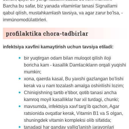
Barcha bu safar, biz yanada vitaminlar tanasi Signallarni
qabul qilish, mustahkamlash tavsiya, va agar zarur bo'lsa, -
immünomodülatörleri.
profilaktika chora-tadbirlar
infektsiya xavfini kamaytirish uchun tavsiya etiladi:
bir yuqtirgan odam bilan muloqot qilish iloji
boricha kam - kasallik Damlacıkların orqali yuqishi
mumkin;
xona, qaerda kasal, Bu yaxshi gazlangan bo'lishi
kerak va u nam tozalash amalga oshirilishi lozim;
Chiniqishning tartib e'tibor, qotib tanasi ancha
kamroq moyil kasalliklar har xil turdagi, chunki;
mavsumda, infektsiya xavf targ'ib qachon, Agar
ratsionida ovqatlar kerak, Vitamin B1 va S olgan,
shuningdek vitamin kompleksi olib sifatida;
tanadagi har qanday yallig'lanish jarayonlari