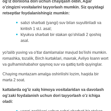
og'iz dorixona dori uchun chayqash oldin, Agar
o'zingizni vositalarini tayyorlash mumkin. Siz quyidagi
retseptlar foydalanishingiz mumkin:
sabzi sharbati (yangi) suv bilan suyultiriladi va
kiritish 1 st.l. asal;
klyukva sharbati bir stakan qo'shiladi 2 qoshiq
asal.
yo'talib yuving va o'tlar damlamalar mavjud bo'lishi mumkin.
romashka, tozalik, Birch kurtaklari, mavrak, Avliyo Ioann wort
va gulhamishabahor qaynoq suv va qattiq turib quyinglar.
Chaying muntazam amalga oshirilishi lozim, haqida bir
marta 2 soat.
kattalarda og'iz xalq himoya vositalaridan va davolash
og'zaki foydalanish uchun dori tayyorlash o'z ichiga
oladi: