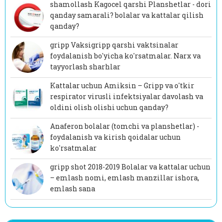
shamollash Kagocel qarshi Planshetlar - dori
qanday samarali? bolalar va kattalar qilish
qanday?
gripp Vaksigripp qarshi vaktsinalar
foydalanish bo'yicha ko'rsatmalar. Narx va
tayyorlash sharhlar
Kattalar uchun Amiksin – Gripp va o'tkir
respirator virusli infektsiyalar davolash va
oldini olish olishi uchun qanday?
Anaferon bolalar (tomchi va planshetlar) -
foydalanish va kirish qoidalar uchun
ko'rsatmalar
gripp shot 2018-2019 Bolalar va kattalar uchun
– emlash nomi, emlash manzillar ishora,
emlash sana