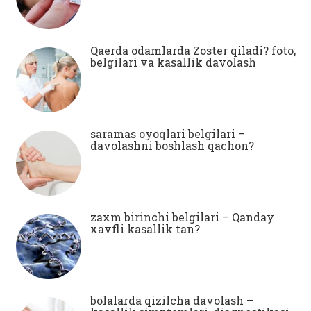
Qaerda odamlarda Zoster qiladi? foto,
belgilari va kasallik davolash
saramas oyoqlari belgilari –
davolashni boshlash qachon?
zaxm birinchi belgilari – Qanday
xavfli kasallik tan?
bolalarda qizilcha davolash –