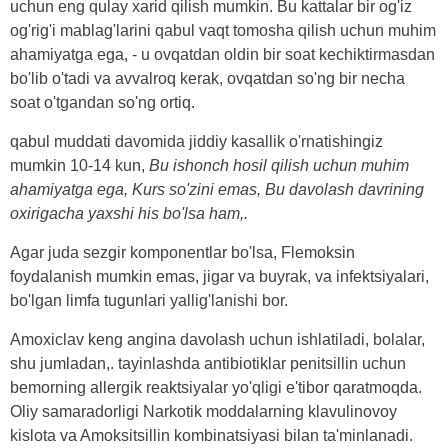
uchun eng qulay xarid qilish mumkin. Bu kattalar bir og'iz
og'rig'i mablag'larini qabul vaqt tomosha qilish uchun muhim
ahamiyatga ega, - u ovqatdan oldin bir soat kechiktirmasdan
bo'lib o'tadi va avvalroq kerak, ovqatdan so'ng bir necha
soat o'tgandan so'ng ortiq.
qabul muddati davomida jiddiy kasallik o'rnatishingiz
mumkin 10-14 kun,
Bu ishonch hosil qilish uchun muhim
ahamiyatga ega, Kurs so'zini emas, Bu davolash davrining
oxirigacha yaxshi his bo'lsa ham,.
Agar juda sezgir komponentlar bo'lsa, Flemoksin
foydalanish mumkin emas, jigar va buyrak, va infektsiyalari,
bo'lgan limfa tugunlari yallig'lanishi bor.
Amoxiclav keng angina davolash uchun ishlatiladi, bolalar,
shu jumladan,. tayinlashda antibiotiklar penitsillin uchun
bemorning allergik reaktsiyalar yo'qligi e'tibor qaratmoqda.
Oliy samaradorligi Narkotik moddalarning klavulinovoy
kislota va Amoksitsillin kombinatsiyasi bilan ta'minlanadi.