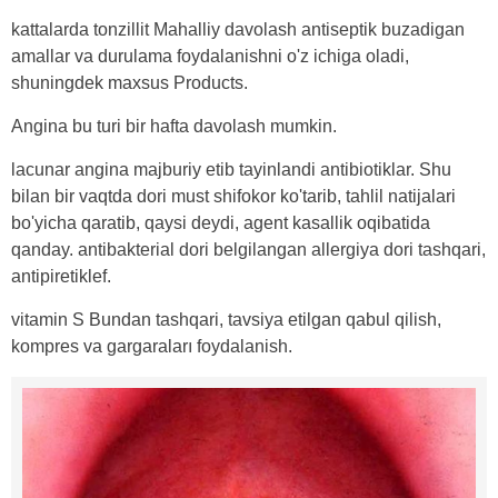
kattalarda tonzillit Mahalliy davolash antiseptik buzadigan
amallar va durulama foydalanishni o'z ichiga oladi,
shuningdek maxsus Products.
Angina bu turi bir hafta davolash mumkin.
lacunar angina majburiy etib tayinlandi antibiotiklar. Shu
bilan bir vaqtda dori must shifokor ko'tarib, tahlil natijalari
bo'yicha qaratib, qaysi deydi, agent kasallik oqibatida
qanday. antibakterial dori belgilangan allergiya dori tashqari,
antipiretiklef.
vitamin S Bundan tashqari, tavsiya etilgan qabul qilish,
kompres va gargaraları foydalanish.