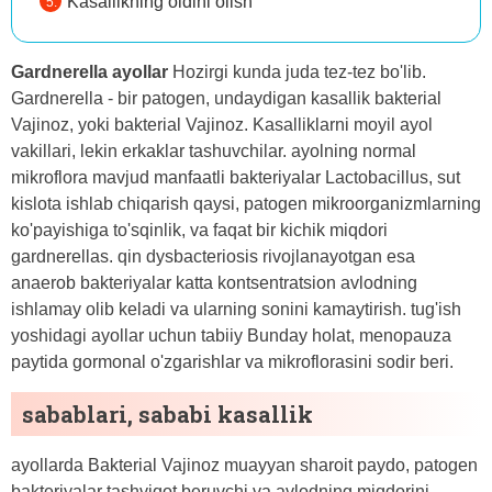
Kasallikning oldini olish
Gardnerella ayollar
Hozirgi kunda juda tez-tez bo'lib.
Gardnerella - bir patogen, undaydigan kasallik bakterial
Vajinoz, yoki bakterial Vajinoz. Kasalliklarni moyil ayol
vakillari, lekin erkaklar tashuvchilar. ayolning normal
mikroflora mavjud manfaatli bakteriyalar Lactobacillus, sut
kislota ishlab chiqarish qaysi, patogen mikroorganizmlarning
ko'payishiga to'sqinlik, va faqat bir kichik miqdori
gardnerellas. qin dysbacteriosis rivojlanayotgan esa
anaerob bakteriyalar katta kontsentratsion avlodning
ishlamay olib keladi va ularning sonini kamaytirish. tug'ish
yoshidagi ayollar uchun tabiiy Bunday holat, menopauza
paytida gormonal o'zgarishlar va mikroflorasini sodir beri.
sabablari, sababi kasallik
ayollarda Bakterial Vajinoz muayyan sharoit paydo, patogen
bakteriyalar tashviqot beruvchi va avlodning miqdorini