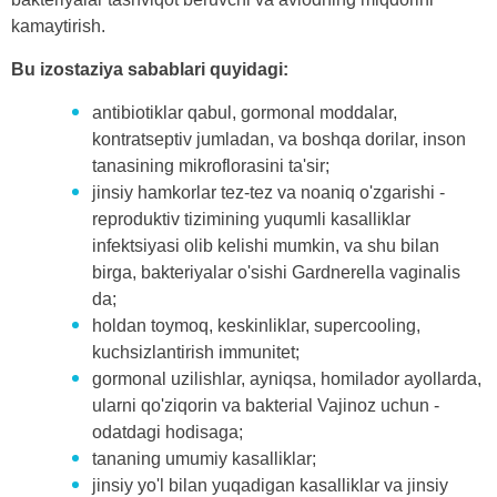
kamaytirish.
Bu izostaziya sabablari quyidagi:
antibiotiklar qabul, gormonal moddalar,
kontratseptiv jumladan, va boshqa dorilar, inson
tanasining mikroflorasini ta'sir;
jinsiy hamkorlar tez-tez va noaniq o'zgarishi -
reproduktiv tizimining yuqumli kasalliklar
infektsiyasi olib kelishi mumkin, va shu bilan
birga, bakteriyalar o'sishi Gardnerella vaginalis
da;
holdan toymoq, keskinliklar, supercooling,
kuchsizlantirish immunitet;
gormonal uzilishlar, ayniqsa, homilador ayollarda,
ularni qo'ziqorin va bakterial Vajinoz uchun -
odatdagi hodisaga;
tananing umumiy kasalliklar;
jinsiy yo'l bilan yuqadigan kasalliklar va jinsiy