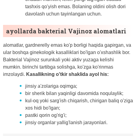
tashxis qo'yish emas. Bolaning oldini olish dori
davolash uchun tayinlangan uchun.
ayollarda bakterial Vajinoz alomatlari
alomatlar, gardnerelly emas ko'p borligi haqida gapirgan, va
ular boshqa ginekologik kasalliklari bo'lgan o'xshashlik bor.
Bakterial Vajinoz surunkali yoki aktiv yuzaga kelishi
mumkin. birinchi tartibga solishga, ko'zga ko'rinmas
imzolaydi.
Kasallikning o'tkir shaklida ayol his:
jinsiy a'zolariga oqimga;
bir sherik bilan yaqinligi davomida noqulaylik;
kul-oq yoki sarg'ish chiqarish, chirigan baliq o'ziga
xos hidi bo'lgan;
pastki qorin og'rig'i;
jinsiy organlar yallig'lanish jarayonlari.