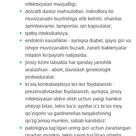
infektsiyalari mavjudligi;
dolzarb dastur mahsulotlari, mikroflora bir
muvozanatni buzilishiga olib kelishi: shamlar,
sprintsevanie, tamponlar, qin kapsulalar;
qattiq intoksikatsiya;
endokrin kasalliklar - ayniqsa diabet, qaysi qin va
ishqor muvozanatini buzadi, zararli bakteriyalar
miqdori ko'payishi natijasida;
jinsiy tizimi tabiatda har qanday jarrohlik
aralashuvi - abort, davolash ginekologik
protseduralar;
to'siq kontratseptsiya tez-tez foydalanish -
prezervativlardan foydalanish, ayniqsa, jinsiy
infektsiyalari oldini olish uchun yangi hamkor
ehtiyoji bilan, lekin ba'zi ayollar o'z ta'sis moy
qo'ziqorin va gardnerellas tarqalishining
qo'zg'amoq mumkin, sabab kandidoz;
patologiya tug'ilgan uning qizi uchun zararlangan
onadan mumkin, lekin yangi tug'ilgan odatda