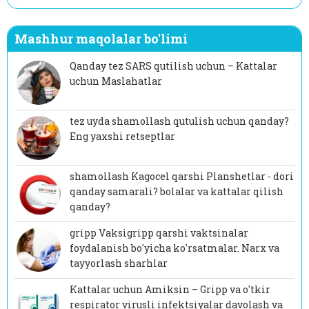
Mashhur maqolalar bo'limi
Qanday tez SARS qutilish uchun – Kattalar
uchun Maslahatlar
tez uyda shamollash qutulish uchun qanday?
Eng yaxshi retseptlar
shamollash Kagocel qarshi Planshetlar - dori
qanday samarali? bolalar va kattalar qilish
qanday?
gripp Vaksigripp qarshi vaktsinalar
foydalanish bo'yicha ko'rsatmalar. Narx va
tayyorlash sharhlar
Kattalar uchun Amiksin – Gripp va o'tkir
respirator virusli infektsiyalar davolash va