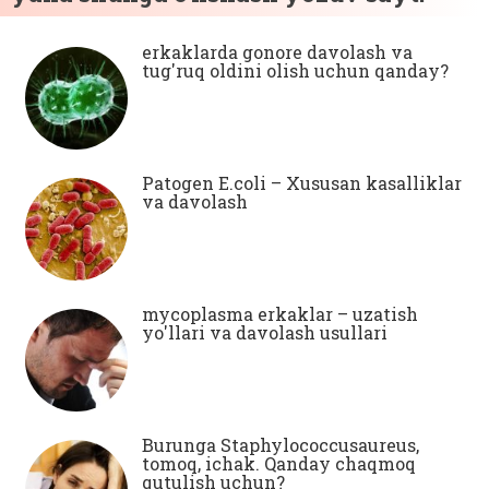
erkaklarda gonore davolash va
tug'ruq oldini olish uchun qanday?
Patogen E.coli – Xususan kasalliklar
va davolash
mycoplasma erkaklar – uzatish
yo'llari va davolash usullari
Burunga Staphylococcusaureus,
tomoq, ichak. Qanday chaqmoq
qutulish uchun?