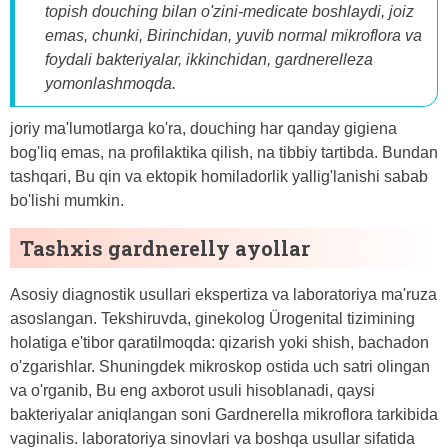
topish douching bilan o'zini-medicate boshlaydi, joiz
emas, chunki, Birinchidan, yuvib normal mikroflora va
foydali bakteriyalar, ikkinchidan, gardnerelleza
yomonlashmoqda.
joriy ma'lumotlarga ko'ra, douching har qanday gigiena
bog'liq emas, na profilaktika qilish, na tibbiy tartibda. Bundan
tashqari, Bu qin va ektopik homiladorlik yallig'lanishi sabab
bo'lishi mumkin.
Tashxis gardnerelly ayollar
Asosiy diagnostik usullari ekspertiza va laboratoriya ma'ruza
asoslangan. Tekshiruvda, ginekolog Ürogenital tizimining
holatiga e'tibor qaratilmoqda: qizarish yoki shish, bachadon
o'zgarishlar. Shuningdek mikroskop ostida uch satri olingan
va o'rganib, Bu eng axborot usuli hisoblanadi, qaysi
bakteriyalar aniqlangan soni Gardnerella mikroflora tarkibida
vaginalis. laboratoriya sinovlari va boshqa usullar sifatida