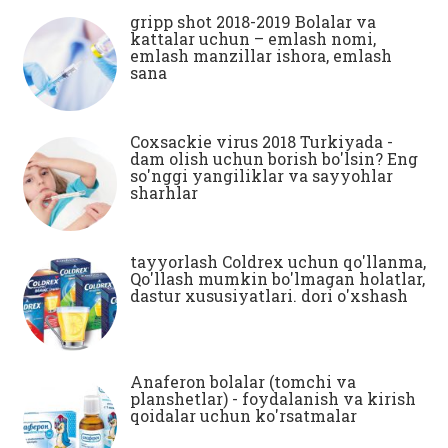
gripp shot 2018-2019 Bolalar va
kattalar uchun – emlash nomi,
emlash manzillar ishora, emlash
sana
Coxsackie virus 2018 Turkiyada -
dam olish uchun borish bo'lsin? Eng
so'nggi yangiliklar va sayyohlar
sharhlar
tayyorlash Coldrex uchun qo'llanma,
Qo'llash mumkin bo'lmagan holatlar,
dastur xususiyatlari. dori o'xshash
Anaferon bolalar (tomchi va
planshetlar) - foydalanish va kirish
qoidalar uchun ko'rsatmalar