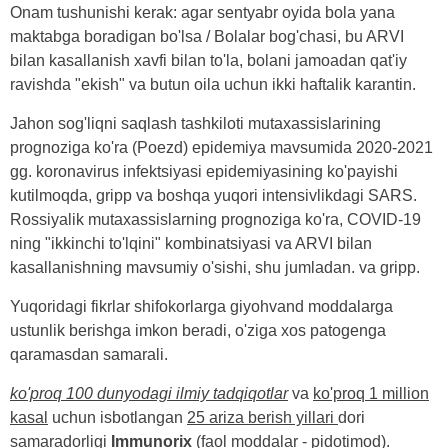
Onam tushunishi kerak: agar sentyabr oyida bola yana
maktabga boradigan bo'lsa / Bolalar bog'chasi, bu ARVI
bilan kasallanish xavfi bilan to'la, bolani jamoadan qat'iy
ravishda "ekish" va butun oila uchun ikki haftalik karantin.
Jahon sog'liqni saqlash tashkiloti mutaxassislarining
prognoziga ko'ra (Poezd) epidemiya mavsumida 2020-2021
gg. koronavirus infektsiyasi epidemiyasining ko'payishi
kutilmoqda, gripp va boshqa yuqori intensivlikdagi SARS.
Rossiyalik mutaxassislarning prognoziga ko'ra, COVID-19
ning "ikkinchi to'lqini" kombinatsiyasi va ARVI bilan
kasallanishning mavsumiy o'sishi, shu jumladan. va gripp.
Yuqoridagi fikrlar shifokorlarga giyohvand moddalarga
ustunlik berishga imkon beradi, o'ziga xos patogenga
qaramasdan samarali.
ko'proq 100 dunyodagi ilmiy tadqiqotlar
va
ko'proq 1 million
kasal
uchun isbotlangan
25 ariza berish yillari
dori
samaradorligi
Immunorix
(faol moddalar - pidotimod).