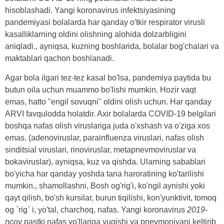
hisoblashadi. Yangi koronavirus infektsiyasining
pandemiyasi bolalarda har qanday o'tkir respirator virusli
kasalliklarning oldini olishning alohida dolzarbligini
aniqladi., ayniqsa, kuzning boshlarida, bolalar bog'chalari va
maktablari qachon boshlanadi.
Agar bola ilgari tez-tez kasal bo'lsa, pandemiya paytida bu
butun oila uchun muammo bo'lishi mumkin. Hozir vaqt
emas, hatto "engil sovuqni" oldini olish uchun. Har qanday
ARVI favqulodda holatdir. Axir bolalarda COVID-19 belgilari
boshqa nafas olish viruslariga juda o'xshash va o'ziga xos
emas. (adenoviruslar, parainfluenza viruslari, nafas olish
sinditsial viruslari, rinoviruslar, metapnevmoviruslar va
bokaviruslar), ayniqsa, kuz va qishda. Ularning sabablari
bo'yicha har qanday yoshda tana haroratining ko'tarilishi
mumkin., shamollashni, Bosh og'rig'i, ko'ngil aynishi yoki
qayt qilish, bo'sh kursilar, burun tiqilishi, kon'yunktivit, tomoq
og `rig` i, yo'tal, charchoq, nafas. Yangi koronavirus
2019-
ncov
pastki nafas yo'llariga yuqishi va pnevmoniyani keltirib