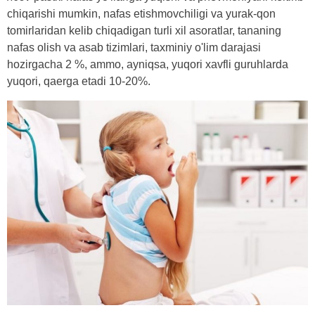
chiqarishi mumkin, nafas etishmovchiligi va yurak-qon
tomirlaridan kelib chiqadigan turli xil asoratlar, tananing
nafas olish va asab tizimlari, taxminiy o'lim darajasi
hozirgacha 2 %, ammo, ayniqsa, yuqori xavfli guruhlarda
yuqori, qaerga etadi 10-20%.