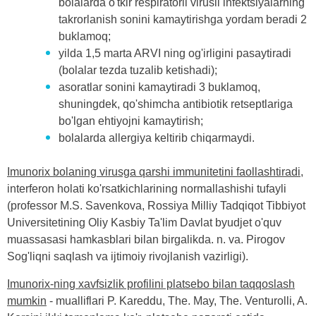
bolalarda o'tkir respiratorli virusli infektsiyalarning
takrorlanish sonini kamaytirishga yordam beradi 2
buklamoq;
yilda 1,5 marta ARVI ning og'irligini pasaytiradi
(bolalar tezda tuzalib ketishadi);
asoratlar sonini kamaytiradi 3 buklamoq,
shuningdek, qo'shimcha antibiotik retseptlariga
bo'lgan ehtiyojni kamaytirish;
bolalarda allergiya keltirib chiqarmaydi.
Imunorix bolaning virusga qarshi immunitetini faollashtiradi
,
interferon holati ko'rsatkichlarining normallashishi tufayli
(professor M.S. Savenkova, Rossiya Milliy Tadqiqot Tibbiyot
Universitetining Oliy Kasbiy Ta'lim Davlat byudjet o'quv
muassasasi hamkasblari bilan birgalikda. n. va. Pirogov
Sog'liqni saqlash va ijtimoiy rivojlanish vazirligi).
Imunorix-ning xavfsizlik profilini platsebo bilan taqqoslash
mumkin
- mualliflari P. Kareddu, The. May, The. Venturolli, A.