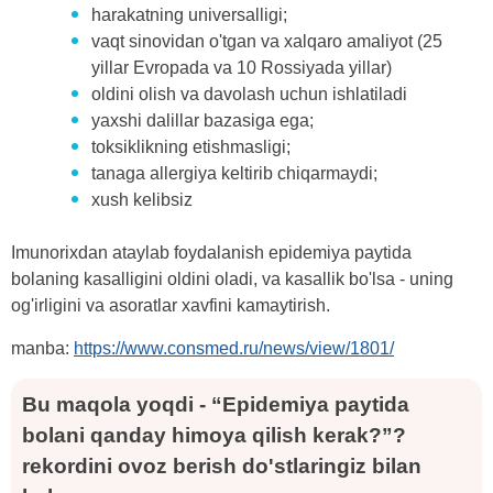
harakatning universalligi;
vaqt sinovidan o'tgan va xalqaro amaliyot (25
yillar Evropada va 10 Rossiyada yillar)
oldini olish va davolash uchun ishlatiladi
yaxshi dalillar bazasiga ega;
toksiklikning etishmasligi;
tanaga allergiya keltirib chiqarmaydi;
xush kelibsiz
Imunorixdan ataylab foydalanish epidemiya paytida
bolaning kasalligini oldini oladi, va kasallik bo'lsa - uning
og'irligini va asoratlar xavfini kamaytirish.
manba:
https://www.consmed.ru/news/view/1801/
Bu maqola yoqdi - “Epidemiya paytida
bolani qanday himoya qilish kerak?”?
rekordini ovoz berish do'stlaringiz bilan