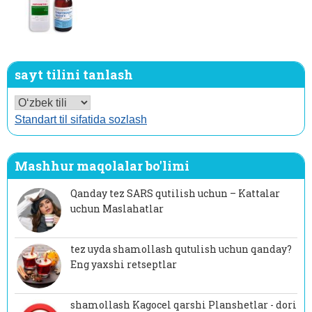
sayt tilini tanlash
Standart til sifatida sozlash
Mashhur maqolalar bo'limi
Qanday tez SARS qutilish uchun – Kattalar
uchun Maslahatlar
tez uyda shamollash qutulish uchun qanday?
Eng yaxshi retseptlar
shamollash Kagocel qarshi Planshetlar - dori