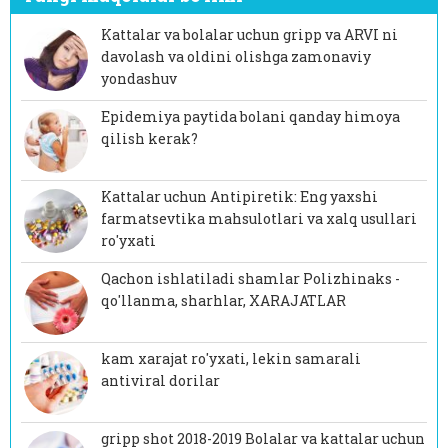
Kattalar va bolalar uchun gripp va ARVI ni
davolash va oldini olishga zamonaviy
yondashuv
Epidemiya paytida bolani qanday himoya
qilish kerak?
Kattalar uchun Antipiretik: Eng yaxshi
farmatsevtika mahsulotlari va xalq usullari
ro'yxati
Qachon ishlatiladi shamlar Polizhinaks -
qo'llanma, sharhlar, XARAJATLAR
kam xarajat ro'yxati, lekin samarali
antiviral dorilar
gripp shot 2018-2019 Bolalar va kattalar uchun