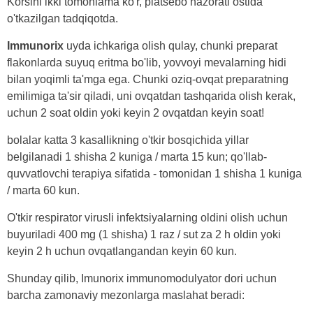
Korsini ikki tomonlama ko'r, platsebo nazorati ostida
o'tkazilgan tadqiqotda.
Immunorix
uyda ichkariga olish qulay, chunki preparat
flakonlarda suyuq eritma bo'lib, yovvoyi mevalarning hidi
bilan yoqimli ta'mga ega. Chunki oziq-ovqat preparatning
emilimiga ta'sir qiladi, uni ovqatdan tashqarida olish kerak,
uchun 2 soat oldin yoki keyin 2 ovqatdan keyin soat!
bolalar katta 3 kasallikning o'tkir bosqichida yillar
belgilanadi 1 shisha 2 kuniga / marta 15 kun; qo'llab-
quvvatlovchi terapiya sifatida - tomonidan 1 shisha 1 kuniga
/ marta 60 kun.
O'tkir respirator virusli infektsiyalarning oldini olish uchun
buyuriladi 400 mg (1 shisha) 1 raz / sut za 2 h oldin yoki
keyin 2 h uchun ovqatlangandan keyin 60 kun.
Shunday qilib, Imunorix immunomodulyator dori uchun
barcha zamonaviy mezonlarga maslahat beradi: