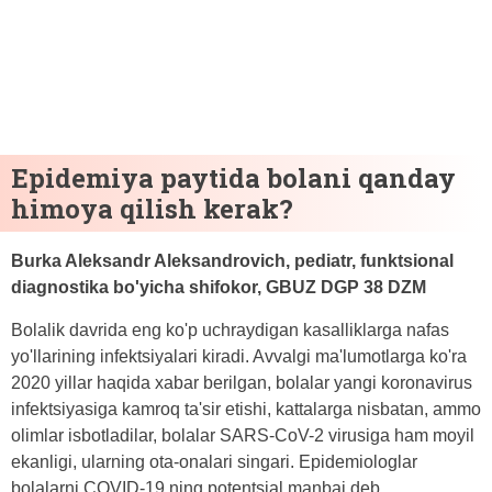
Epidemiya paytida bolani qanday
himoya qilish kerak?
Burka Aleksandr Aleksandrovich, pediatr, funktsional
diagnostika bo'yicha shifokor, GBUZ DGP 38 DZM
Bolalik davrida eng ko'p uchraydigan kasalliklarga nafas
yo'llarining infektsiyalari kiradi. Avvalgi ma'lumotlarga ko'ra
2020 yillar haqida xabar berilgan, bolalar yangi koronavirus
infektsiyasiga kamroq ta'sir etishi, kattalarga nisbatan, ammo
olimlar isbotladilar, bolalar SARS-CoV-2 virusiga ham moyil
ekanligi, ularning ota-onalari singari. Epidemiologlar
bolalarni COVID-19 ning potentsial manbai deb