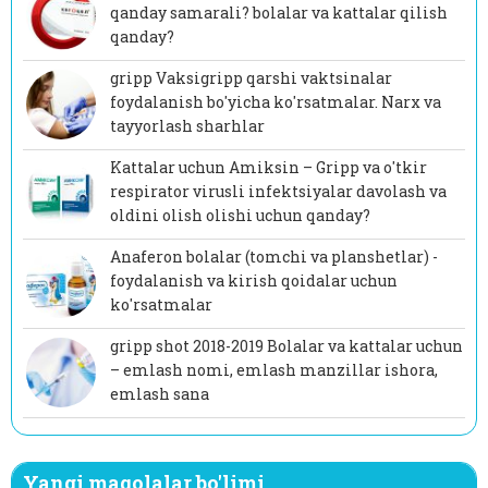
qanday samarali? bolalar va kattalar qilish
qanday?
gripp Vaksigripp qarshi vaktsinalar
foydalanish bo'yicha ko'rsatmalar. Narx va
tayyorlash sharhlar
Kattalar uchun Amiksin – Gripp va o'tkir
respirator virusli infektsiyalar davolash va
oldini olish olishi uchun qanday?
Anaferon bolalar (tomchi va planshetlar) -
foydalanish va kirish qoidalar uchun
ko'rsatmalar
gripp shot 2018-2019 Bolalar va kattalar uchun
– emlash nomi, emlash manzillar ishora,
emlash sana
Yangi maqolalar bo'limi