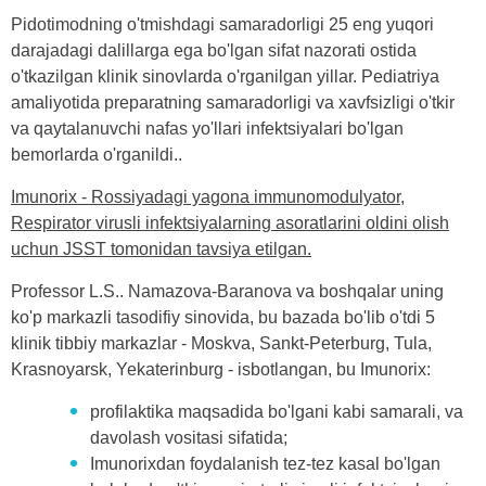
Pidotimodning o'tmishdagi samaradorligi 25 eng yuqori
darajadagi dalillarga ega bo'lgan sifat nazorati ostida
o'tkazilgan klinik sinovlarda o'rganilgan yillar. Pediatriya
amaliyotida preparatning samaradorligi va xavfsizligi o'tkir
va qaytalanuvchi nafas yo'llari infektsiyalari bo'lgan
bemorlarda o'rganildi..
Imunorix - Rossiyadagi yagona immunomodulyator,
Respirator virusli infektsiyalarning asoratlarini oldini olish
uchun JSST tomonidan tavsiya etilgan.
Professor L.S.. Namazova-Baranova va boshqalar uning
ko'p markazli tasodifiy sinovida, bu bazada bo'lib o'tdi 5
klinik tibbiy markazlar - Moskva, Sankt-Peterburg, Tula,
Krasnoyarsk, Yekaterinburg - isbotlangan, bu Imunorix:
profilaktika maqsadida bo'lgani kabi samarali, va
davolash vositasi sifatida;
Imunorixdan foydalanish tez-tez kasal bo'lgan