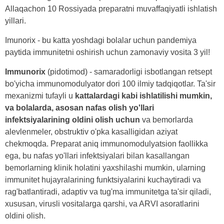
Allaqachon 10 Rossiyada preparatni muvaffaqiyatli ishlatish
yillari.
Imunorix - bu katta yoshdagi bolalar uchun pandemiya
paytida immunitetni oshirish uchun zamonaviy vosita 3 yil!
Immunorix
(pidotimod) - samaradorligi isbotlangan retsept
bo'yicha immunomodulyator dori 100 ilmiy tadqiqotlar. Ta'sir
mexanizmi tufayli u
kattalardagi kabi ishlatilishi mumkin,
va bolalarda, asosan nafas olish yo'llari
infektsiyalarining oldini olish uchun
va bemorlarda
alevlenmeler, obstruktiv o'pka kasalligidan aziyat
chekmoqda. Preparat aniq immunomodulyatsion faollikka
ega, bu nafas yo'llari infektsiyalari bilan kasallangan
bemorlarning klinik holatini yaxshilashi mumkin, ularning
immunitet hujayralarining funktsiyalarini kuchaytiradi va
rag'batlantiradi, adaptiv va tug'ma immunitetga ta'sir qiladi,
xususan, virusli vositalarga qarshi, va ARVI asoratlarini
oldini olish.