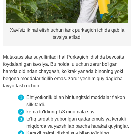
Xavfsizlik hal etish uchun tank purkagich ichida qabila
tavsiya etiladi
Mutaxassislar suyultiriladi hal Purkagich idishda bevosita
foydalanilgan tavsiya. Bu holda, u uchun zarur bo'lgan
hamda oldindan chayqash, ko'krak yanada binoning yoki
begona moddalar tiqilib emas. zarur yechim quyidagicha
tayyorlash uchun:
Ehtiyotkorlik bilan bir fungitsid moddalar flakon
silkitardi.
kema to'ldiring 1/3 muomala suv.
to'liq tarqatib yuborilgan qadar emulsiya kerakli
miqdorda va yaxshilab barcha harakat quyinglar.
Kerakli hajmi Idishni suv bilan to'ldiring.