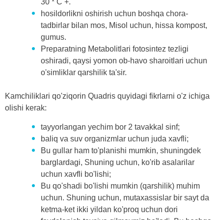
30 * C +.
hosildorlikni oshirish uchun boshqa chora-
tadbirlar bilan mos, Misol uchun, hissa kompost,
gumus.
Preparatning Metabolitlari fotosintez tezligi
oshiradi, qaysi yomon ob-havo sharoitlari uchun
o'simliklar qarshilik ta'sir.
Kamchiliklari qo'ziqorin Quadris quyidagi fikrlarni o'z ichiga
olishi kerak:
tayyorlangan yechim bor 2 tavakkal sinf;
baliq va suv organizmlar uchun juda xavfli;
Bu gullar ham to'planishi mumkin, shuningdek
barglardagi, Shuning uchun, ko'rib asalarilar
uchun xavfli bo'lishi;
Bu qo'shadi bo'lishi mumkin (qarshilik) muhim
uchun. Shuning uchun, mutaxassislar bir sayt da
ketma-ket ikki yildan ko'proq uchun dori