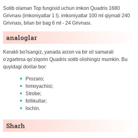
Sotib olaman Top fungisid uchun imkon Quadris 1680
Grivnası (imkoniyatlar 1 l). imkoniyatlar 100 ml qiymati 240
Grivnası, bilan bir bag 6 ml - 24 Grivnası.
analoglar
Kerakli bo'lsangiz, yanada arzon va bir xil samarali
o'zgartirsa qo'ziqorin Quadris sotib olishingiz mumkin. Bu
quyidagi dorilar bor:
Prozaro;
himoyachisi;
Strobe;
follikullar;
lochin.
Sharh