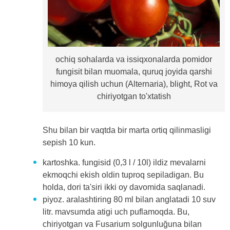
ochiq sohalarda va issiqxonalarda pomidor
fungisit bilan muomala, quruq joyida qarshi
himoya qilish uchun (Alternaria), blight, Rot va
chiriyotgan to'xtatish
Shu bilan bir vaqtda bir marta ortiq qilinmasligi
sepish 10 kun.
kartoshka. fungisid (0,3 l / 10l) ildiz mevalarni
ekmoqchi ekish oldin tuproq sepiladigan. Bu
holda, dori ta'siri ikki oy davomida saqlanadi.
piyoz. aralashtiring 80 ml bilan anglatadi 10 suv
litr. mavsumda atigi uch puflamoqda. Bu,
chiriyotgan va Fusarium solgunluğuna bilan