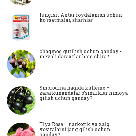
fungisit Axtar foydalanish uchun
ko'rsatmalar, sharhlar
chaqmoq qutilish uchun qanday -
mevali daraxtlar ham shira?
Smorodina haqida külleme –
zararkunandalar o'simliklar himoya
qilish uchun qanday?
Tlya Rosa – narkotik va xalq
vositalarni jang qilish uchun
qanday?