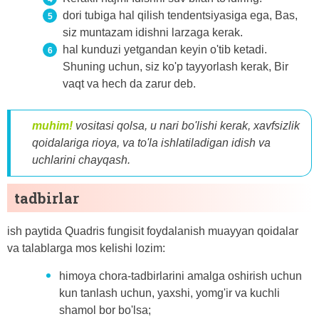
dori tubiga hal qilish tendentsiyasiga ega, Bas,
siz muntazam idishni larzaga kerak.
hal kunduzi yetgandan keyin o'tib ketadi.
Shuning uchun, siz ko'p tayyorlash kerak, Bir
vaqt va hech da zarur deb.
muhim!
vositasi qolsa, u nari bo'lishi kerak, xavfsizlik
qoidalariga rioya, va to'la ishlatiladigan idish va
uchlarini chayqash.
tadbirlar
ish paytida Quadris fungisit foydalanish muayyan qoidalar
va talablarga mos kelishi lozim:
himoya chora-tadbirlarini amalga oshirish uchun
kun tanlash uchun, yaxshi, yomg'ir va kuchli
shamol bor bo'lsa;