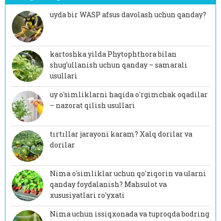
uyda bir WASP afsus davolash uchun qanday?
kartoshka yilda Phytophthora bilan
shug'ullanish uchun qanday – samarali
usullari
uy o'simliklarni haqida o'rgimchak oqadilar
– nazorat qilish usullari
tırtıllar jarayoni karam? Xalq dorilar va
dorilar
Nima o'simliklar uchun qo'ziqorin va ularni
qanday foydalanish? Mahsulot va
xususiyatlari ro'yxati
Nima uchun issiqxonada va tuproqda bodring