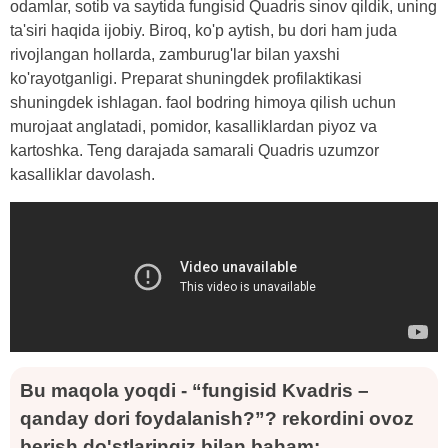
odamlar, sotib va ​​saytida fungisid Quadris sinov qildik, uning
ta'siri haqida ijobiy. Biroq, ko'p aytish, bu dori ham juda
rivojlangan hollarda, zamburug'lar bilan yaxshi
ko'rayotganligi. Preparat shuningdek profilaktikasi
shuningdek ishlagan. faol bodring himoya qilish uchun
murojaat anglatadi, pomidor, kasalliklardan piyoz va
kartoshka. Teng darajada samarali Quadris uzumzor
kasalliklar davolash.
Bu maqola yoqdi - “fungisid Kvadris –
qanday dori foydalanish?”? rekordini ovoz
berish do'stlaringiz bilan baham: