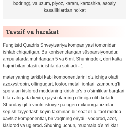
bodring), va uzum, piyoz, karam, kartoshka, asosiy
kasalliklardan no'xat
Tavsif va harakat
Fungitsid Quadris Shveytsariya kompaniyasi tomonidan
ishlab chiqarilgan. Bu kontsentrlangan süspansiyonudur,
ampulalarda muhrlangan 5 va 6 ml. Shuningdek, dori katta
hajmi bilan plastik idishlarda sotiladi - 1 l.
materiyaning tarkibi kabi komponentlarini o'z ichiga oladi:
azoxystrobin, oltingugurt, fosfor, metall ionlari. zamburug'li
sporalari kislorod moddaning kirish to'sib o'simliklar barglari
bilan aloqada keyin, qaysi ularning o'limiga olib keladi.
Shunday qilib vnutrilistovye patogen mikroorganizmlar
sepish tayyorlash keyin taxminan bir soat o'lib. faol modda
xavfsiz komponentlar, bir vaqtning eriydi - vodorod, azot,
kislorod va uglerod. Shuning uchun, muomala o'simliklar