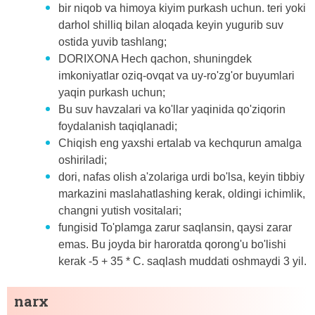
bir niqob va himoya kiyim purkash uchun. teri yoki
darhol shilliq bilan aloqada keyin yugurib suv
ostida yuvib tashlang;
DORIXONA Hech qachon, shuningdek
imkoniyatlar oziq-ovqat va uy-ro'zg'or buyumlari
yaqin purkash uchun;
Bu suv havzalari va ko'llar yaqinida qo'ziqorin
foydalanish taqiqlanadi;
Chiqish eng yaxshi ertalab va kechqurun amalga
oshiriladi;
dori, nafas olish a'zolariga urdi bo'lsa, keyin tibbiy
markazini maslahatlashing kerak, oldingi ichimlik,
changni yutish vositalari;
fungisid To'plamga zarur saqlansin, qaysi zarar
emas. Bu joyda bir haroratda qorong'u bo'lishi
kerak -5 + 35 * C. saqlash muddati oshmaydi 3 yil.
narx