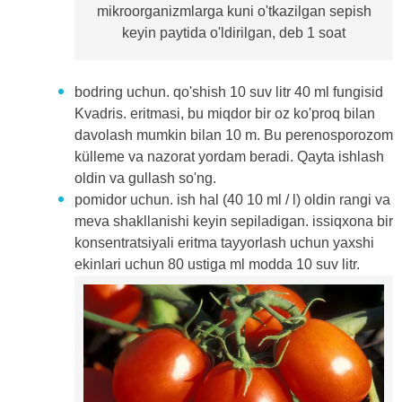
mikroorganizmlarga kuni o'tkazilgan sepish
keyin paytida o'ldirilgan, deb 1 soat
bodring uchun. qo'shish 10 suv litr 40 ml fungisid
Kvadris. eritmasi, bu miqdor bir oz ko'proq bilan
davolash mumkin bilan 10 m. Bu perenosporozom
külleme va nazorat yordam beradi. Qayta ishlash
oldin va gullash so'ng.
pomidor uchun. ish hal (40 10 ml / l) oldin rangi va
meva shakllanishi keyin sepiladigan. issiqxona bir
konsentratsiyali eritma tayyorlash uchun yaxshi
ekinlari uchun 80 ustiga ml modda 10 suv litr.