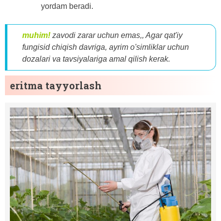
yordam beradi.
muhim!
zavodi zarar uchun emas,, Agar qat'iy
fungisid chiqish davriga, ayrim o'simliklar uchun
dozalari va tavsiyalariga amal qilish kerak.
eritma tayyorlash