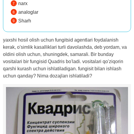
narx
analoglar
Sharh
yaxshi hosil olish uchun fungitsid agentlari foydalanish
kerak, o'simlik kasalliklari turli davolashda, deb yordam, va
oldini olish uchun, shuningdek, samarali. Bir bunday
vositalari bir fungisid Quadris bo'ladi. vositalari qo'ziqorin
qarshi kurash uchun ishlatiladigan. fungisit bilan ishlash
uchun qanday? Nima dozajları ishlatiladi?