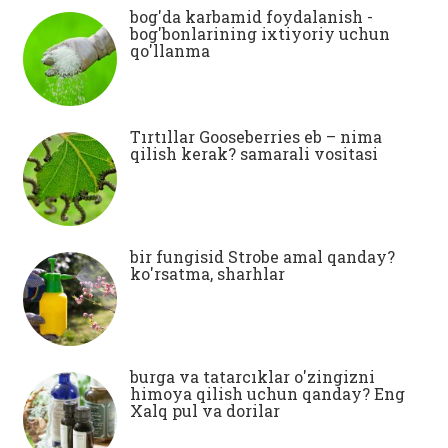
bog'da karbamid foydalanish -
bog'bonlarining ixtiyoriy uchun
qo'llanma
Tırtıllar Gooseberries eb – nima
qilish kerak? samarali vositasi
bir fungisid Strobe amal qanday?
ko'rsatma, sharhlar
burga va tatarcıklar o'zingizni
himoya qilish uchun qanday? Eng
Xalq pul va dorilar