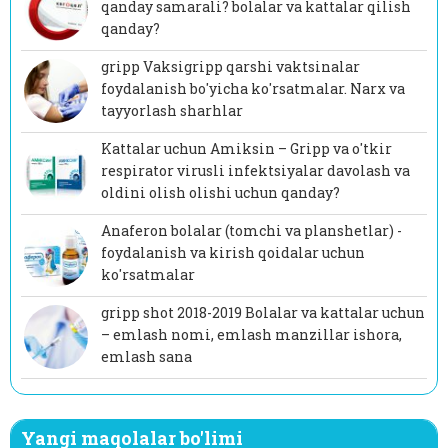
qanday samarali? bolalar va kattalar qilish
qanday?
gripp Vaksigripp qarshi vaktsinalar
foydalanish bo'yicha ko'rsatmalar. Narx va
tayyorlash sharhlar
Kattalar uchun Amiksin – Gripp va o'tkir
respirator virusli infektsiyalar davolash va
oldini olish olishi uchun qanday?
Anaferon bolalar (tomchi va planshetlar) -
foydalanish va kirish qoidalar uchun
ko'rsatmalar
gripp shot 2018-2019 Bolalar va kattalar uchun
– emlash nomi, emlash manzillar ishora,
emlash sana
Yangi maqolalar bo'limi