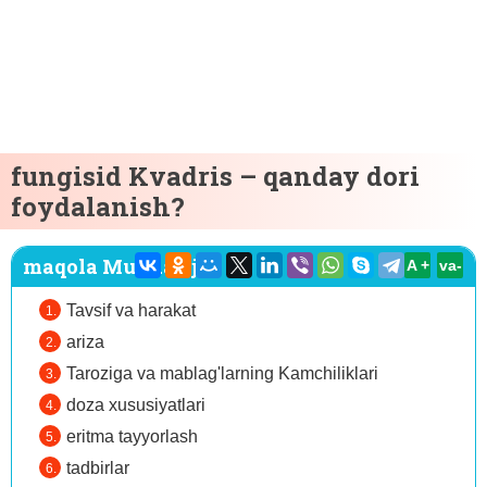
fungisid Kvadris – qanday dori
foydalanish?
maqola Mundarija:
A +
va-
Tavsif va harakat
ariza
Taroziga va mablag'larning Kamchiliklari
doza xususiyatlari
eritma tayyorlash
tadbirlar