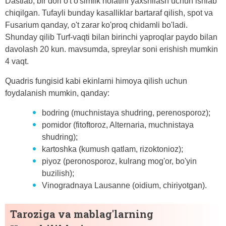
Dastlab, bir dori o't o'simlik holatini yaxshilash uchun ishlab
chiqilgan. Tufayli bunday kasalliklar bartaraf qilish, spot va
Fusarium qanday, o't zarar ko'proq chidamli bo'ladi.
Shunday qilib Turf-vaqti bilan birinchi yaproqlar paydo bilan
davolash 20 kun. mavsumda, spreylar soni erishish mumkin
4 vaqt.
Quadris fungisid kabi ekinlarni himoya qilish uchun
foydalanish mumkin, qanday:
bodring (muchnistaya shudring, perenosporoz);
pomidor (fitoftoroz, Alternaria, muchnistaya
shudring);
kartoshka (kumush qatlam, rizoktonioz);
piyoz (peronosporoz, kulrang mog'or, bo'yin
buzilish);
Vinogradnaya Lausanne (oidium, chiriyotgan).
Taroziga va mablag'larning