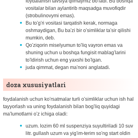
foydalanish tavsiya qilmaymiz bo'ladi. Bu boshqa
vositalar bilan aylantirib maqsadga muvofiqdir
(strobulinovymi emas).
Bu to'g'ri vositasi tarqatish kerak, normaga
oshmaydigan, Bu ba'zi bir o'simliklar ta'sir qilishi
mumkin, deb.
Qo'ziqorin miselyumun to'liq vayron emas va
shuning uchun u boshqa fungisit mablag'larini
to'ldirish uchun eng yaxshi bo'lgan.
juda qimmat, degan ma'noni anglatadi.
doza xususiyatlari
foydalanish uchun ko'rsatmalar turli o'simliklar uchun ish hal
tayyorlash va uning foydalanish bilan bog'liq quyidagi
ma'lumotlarni o'z ichiga oladi:
uzum. lozim 60 ml suspenziya suyultiriladi 10 suv
litr. gullash uzum va yig'im-terim so'ng start oldin