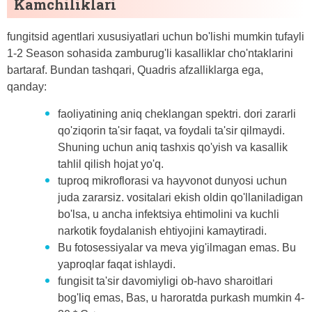
Kamchiliklari
fungitsid agentlari xususiyatlari uchun bo'lishi mumkin tufayli
1-2 Season sohasida zamburug'li kasalliklar cho'ntaklarini
bartaraf. Bundan tashqari, Quadris afzalliklarga ega,
qanday:
faoliyatining aniq cheklangan spektri. dori zararli
qo'ziqorin ta'sir faqat, va foydali ta'sir qilmaydi.
Shuning uchun aniq tashxis qo'yish va kasallik
tahlil qilish hojat yo'q.
tuproq mikroflorasi va hayvonot dunyosi uchun
juda zararsiz. vositalari ekish oldin qo'llaniladigan
bo'lsa, u ancha infektsiya ehtimolini va kuchli
narkotik foydalanish ehtiyojini kamaytiradi.
Bu fotosessiyalar va meva yig'ilmagan emas. Bu
yaproqlar faqat ishlaydi.
fungisit ta'sir davomiyligi ob-havo sharoitlari
bog'liq emas, Bas, u haroratda purkash mumkin 4-