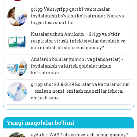
gripp Vaksigripp qarshi vaktsinalar
foydalanish bo'yicha ko'rsatmalar. Narx va
tayyorlash sharhlar
Kattalar uchun Amiksin – Gripp va o'tkir
respirator virusli infektsiyalar davolash va
oldini olish olishi uchun qanday?
Anaferon bolalar (tomchi va planshetlar) -
foydalanish va kirish qoidalar uchun
ko'rsatmalar
gripp shot 2018-2019 Bolalar va kattalar uchun
– emlash nomi, emlash manzillar ishora,
emlash sana
Yangi maqolalar bo'limi
uyda bir WASP afsus davolash uchun qanday?