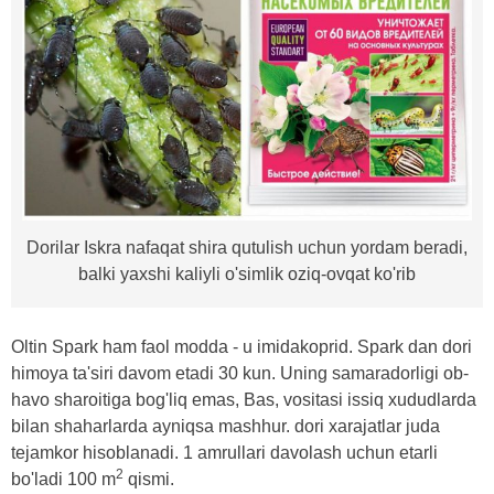
Dorilar Iskra nafaqat shira qutulish uchun yordam beradi,
balki yaxshi kaliyli o'simlik oziq-ovqat ko'rib
Oltin Spark ham faol modda - u imidakoprid. Spark dan dori
himoya ta'siri davom etadi 30 kun. Uning samaradorligi ob-
havo sharoitiga bog'liq emas, Bas, vositasi issiq xududlarda
bilan shaharlarda ayniqsa mashhur. dori xarajatlar juda
tejamkor hisoblanadi. 1 amrullari davolash uchun etarli
2
bo'ladi 100 m
qismi.