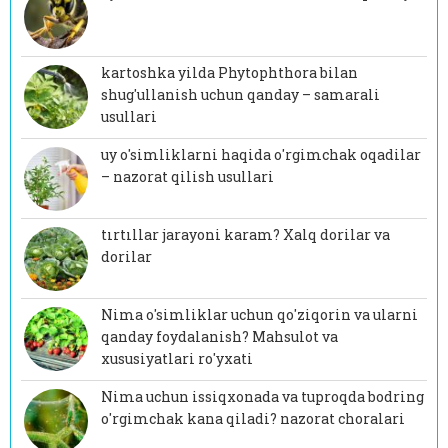
kartoshka yilda Phytophthora bilan
shug'ullanish uchun qanday – samarali
usullari
uy o'simliklarni haqida o'rgimchak oqadilar
– nazorat qilish usullari
tırtıllar jarayoni karam? Xalq dorilar va
dorilar
Nima o'simliklar uchun qo'ziqorin va ularni
qanday foydalanish? Mahsulot va
xususiyatlari ro'yxati
Nima uchun issiqxonada va tuproqda bodring
o'rgimchak kana qiladi? nazorat choralari