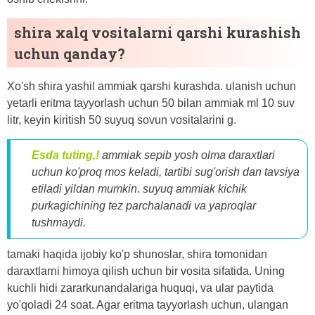
shira xalq vositalarni qarshi kurashish
uchun qanday?
Xo'sh shira yashil ammiak qarshi kurashda. ulanish uchun
yetarli eritma tayyorlash uchun 50 bilan ammiak ml 10 suv
litr, keyin kiritish 50 suyuq sovun vositalarini g.
Esda tuting,!
ammiak sepib yosh olma daraxtlari
uchun ko'proq mos keladi, tartibi sug'orish dan tavsiya
etiladi yildan mumkin. suyuq ammiak kichik
purkagichining tez parchalanadi va yaproqlar
tushmaydi.
tamaki haqida ijobiy ko'p shunoslar, shira tomonidan
daraxtlarni himoya qilish uchun bir vosita sifatida. Uning
kuchli hidi zararkunandalariga huquqi, va ular paytida
yo'qoladi 24 soat. Agar eritma tayyorlash uchun, ulangan