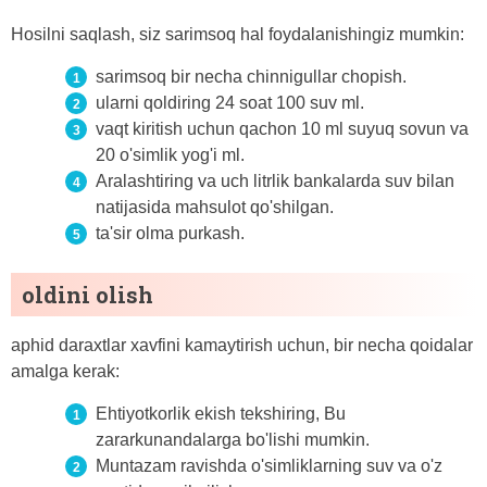
Hosilni saqlash, siz sarimsoq hal foydalanishingiz mumkin:
sarimsoq bir necha chinnigullar chopish.
ularni qoldiring 24 soat 100 suv ml.
vaqt kiritish uchun qachon 10 ml suyuq sovun va
20 o'simlik yog'i ml.
Aralashtiring va uch litrlik bankalarda suv bilan
natijasida mahsulot qo'shilgan.
ta'sir olma purkash.
oldini olish
aphid daraxtlar xavfini kamaytirish uchun, bir necha qoidalar
amalga kerak:
Ehtiyotkorlik ekish tekshiring, Bu
zararkunandalarga bo'lishi mumkin.
Muntazam ravishda o'simliklarning suv va o'z