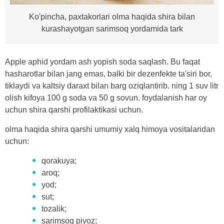
Ko'pincha, paxtakorlari olma haqida shira bilan
kurashayotgan sarimsoq yordamida tark
Apple aphid yordam ash yopish soda saqlash. Bu faqat
hasharotlar bilan jang emas, balki bir dezenfekte ta'siri bor,
tiklaydi va kaltsiy daraxt bilan barg oziqlantirib. ning 1 suv litr
olish kifoya 100 g soda va 50 g sovun. foydalanish har oy
uchun shira qarshi profilaktikasi uchun.
olma haqida shira qarshi umumiy xalq himoya vositalaridan
uchun:
qorakuya;
aroq;
yod;
sut;
tozalik;
sarimsoq piyoz;