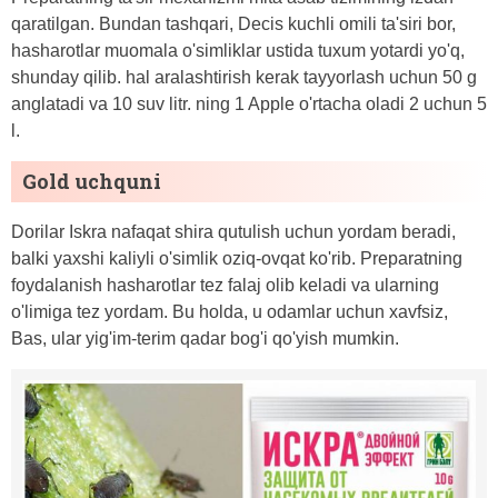
qaratilgan. Bundan tashqari, Decis kuchli omili ta'siri bor,
hasharotlar muomala o'simliklar ustida tuxum yotardi yo'q,
shunday qilib. hal aralashtirish kerak tayyorlash uchun 50 g
anglatadi va 10 suv litr. ning 1 Apple o'rtacha oladi 2 uchun 5
l.
Gold uchquni
Dorilar Iskra nafaqat shira qutulish uchun yordam beradi,
balki yaxshi kaliyli o'simlik oziq-ovqat ko'rib. Preparatning
foydalanish hasharotlar tez falaj olib keladi va ularning
o'limiga tez yordam. Bu holda, u odamlar uchun xavfsiz,
Bas, ular yig'im-terim qadar bog'i qo'yish mumkin.