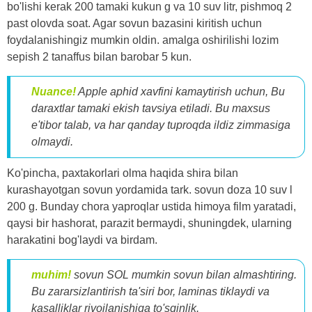
bo'lishi kerak 200 tamaki kukun g va 10 suv litr, pishmoq 2
past olovda soat. Agar sovun bazasini kiritish uchun
foydalanishingiz mumkin oldin. amalga oshirilishi lozim
sepish 2 tanaffus bilan barobar 5 kun.
Nuance!
Apple aphid xavfini kamaytirish uchun, Bu
daraxtlar tamaki ekish tavsiya etiladi. Bu maxsus
e'tibor talab, va har qanday tuproqda ildiz zimmasiga
olmaydi.
Ko'pincha, paxtakorlari olma haqida shira bilan
kurashayotgan sovun yordamida tark. sovun doza 10 suv l
200 g. Bunday chora yaproqlar ustida himoya film yaratadi,
qaysi bir hashorat, parazit bermaydi, shuningdek, ularning
harakatini bog'laydi va birdam.
muhim!
sovun SOL mumkin sovun bilan almashtiring.
Bu zararsizlantirish ta'siri bor, laminas tiklaydi va
kasalliklar rivojlanishiga to'sqinlik.