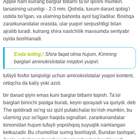
Apple ham kulrang barglar bitlarni ta'sir qilishi mumkin.
tanasining uzunligi - 2-3 mm. Qishda, tuxum daraxt qobig'i
ustida bo'lgan, va ularning bahorda ayol tug'iladilar. Boshqa
zararkunandalar orasida, ular yuqori serpushtligi bilan
ajralib turadi. kulrang shira naslchilik mavsumda sentyabr
oyida boshlanadi.
Esda tuting,!
Shira faqat olma hujum, Kimning
barglari aminokislotalar miqdori yuqori.
tufayli fosfor tanqisligi uchun aminokislotalar yuqori kontent,
ortiqcha da kaliy yoki azot.
bir daraxt qiyin emas kuni barglar bitlarni topish. Ta'sir
barglari birinchi pastga burab, keyin qorayadi va quriydi. deb
The qoldiradi so'ng siz qizil pufakchalar ko'rish mumkin, bu
ularning yuz so'ligan haqida signallari. zararkunandalar
tomonidan hujum tufayli yopishqoq suyuqlik namlangan
ketkazadir. Bu chumolilar suring boshlaydi, Bundan tashqari,