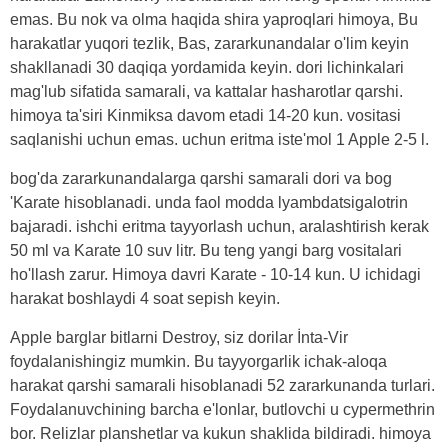
emas. Bu nok va olma haqida shira yaproqlari himoya, Bu
harakatlar yuqori tezlik, Bas, zararkunandalar o'lim keyin
shakllanadi 30 daqiqa yordamida keyin. dori lichinkalari
mag'lub sifatida samarali, va kattalar hasharotlar qarshi.
himoya ta'siri Kinmiksa davom etadi 14-20 kun. vositasi
saqlanishi uchun emas. uchun eritma iste'mol 1 Apple 2-5 l.
bog'da zararkunandalarga qarshi samarali dori va bog
'Karate hisoblanadi. unda faol modda lyambdatsigalotrin
bajaradi. ishchi eritma tayyorlash uchun, aralashtirish kerak
50 ml va Karate 10 suv litr. Bu teng yangi barg vositalari
ho'llash zarur. Himoya davri Karate - 10-14 kun. U ichidagi
harakat boshlaydi 4 soat sepish keyin.
Apple barglar bitlarni Destroy, siz dorilar İnta-Vir
foydalanishingiz mumkin. Bu tayyorgarlik ichak-aloqa
harakat qarshi samarali hisoblanadi 52 zararkunanda turlari.
Foydalanuvchining barcha e'lonlar, butlovchi u cypermethrin
bor. Relizlar planshetlar va kukun shaklida bildiradi. himoya