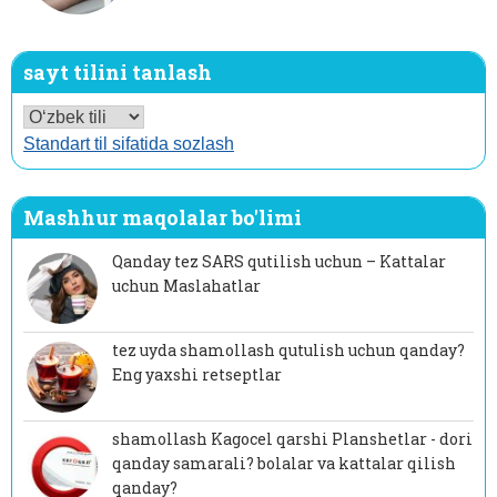
sayt tilini tanlash
Standart til sifatida sozlash
Mashhur maqolalar bo'limi
Qanday tez SARS qutilish uchun – Kattalar
uchun Maslahatlar
tez uyda shamollash qutulish uchun qanday?
Eng yaxshi retseptlar
shamollash Kagocel qarshi Planshetlar - dori
qanday samarali? bolalar va kattalar qilish
qanday?