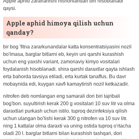
Apple aphid zararlanishi nishonlaridan biri hisoblanadi
qaysi.
Apple aphid himoya qilish uchun
qanday?
bir bog 'fitna zararkunandalar katta konsentratsiyasini nozil
bo'lmasa, barglar bitlarni eb, keyin uni qarshi kurashish
uchun eng yaxshi variant, zamonaviy kimyo vositalari
foydalanish hisoblanadi. shira qarshi daraxtlar qayta ishlash
erta bahorda tavsiya etiladi, erta kurtak tanaffus. Bu davr
mobaynida edi, kuygan xavfi kamaytirish nozil ketkazadir.
nitrofen deb nomlangan eng samarali dori biri tajribali
bog'bon. suyultirish kerak 200 g vositalari 10 suv litr va olma
daraxtlari purkash uchun istilo. tuproq dezinfeksiya qilish
uchun ulangan bo'lishi kerak 300 g nitrofen va 10 suv litr.
ning 1 kattalar olma daraxti va uning ostida tuproq o'rtacha
oladi 20 l. barglar bitlarni bilan kurashish tashqari, dori