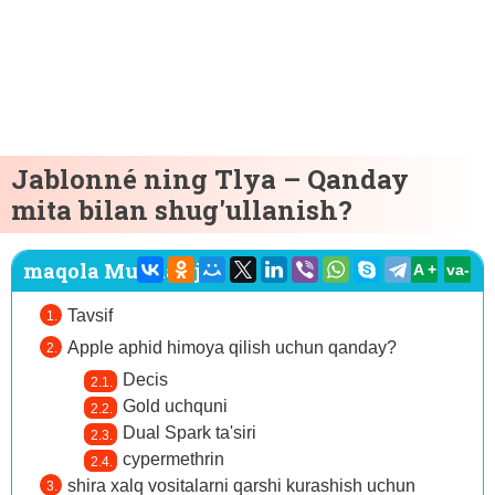
Jablonné ning Tlya – Qanday
mita bilan shug'ullanish?
maqola Mundarija:
A +
va-
Tavsif
Apple aphid himoya qilish uchun qanday?
Decis
Gold uchquni
Dual Spark ta'siri
cypermethrin
shira xalq vositalarni qarshi kurashish uchun