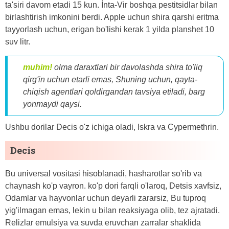
ta'siri davom etadi 15 kun. İnta-Vir boshqa pestitsidlar bilan
birlashtirish imkonini berdi. Apple uchun shira qarshi eritma
tayyorlash uchun, erigan bo'lishi kerak 1 yilda planshet 10
suv litr.
muhim!
olma daraxtlari bir davolashda shira to'liq
qirg'in uchun etarli emas, Shuning uchun, qayta-
chiqish agentlari qoldirgandan tavsiya etiladi, barg
yonmaydi qaysi.
Ushbu dorilar Decis o'z ichiga oladi, Iskra va Cypermethrin.
Decis
Bu universal vositasi hisoblanadi, hasharotlar so'rib va ​​
chaynash ko'p vayron. ko'p dori farqli o'laroq, Detsis xavfsiz,
Odamlar va hayvonlar uchun deyarli zararsiz, Bu tuproq
yig'ilmagan emas, lekin u bilan reaksiyaga olib, tez ajratadi.
Relizlar emulsiya va suvda eruvchan zarralar shaklida