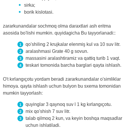
sirka;
borik kislotasi.
zararkunandalar sochmoq olma daraxtlari ash eritma
asosida bo'lishi mumkin. quyidagicha Bu tayyorlanadi::
qo'shiling 2 krujkalar elenmiş kul va 10 suv litr.
aralashmasi Grate 40 g sovun.
massasini aralashtiramiz va qattiq turib 1 vaqt.
teskari tomonida barcha barglari qayta ishlash.
O't kırlangıçotu yordam beradi zararkunandalar o'simliklar
himoya. qayta ishlash uchun bulyon bu sxema tomonidan
mumkin tayyorlash:
quyinglar 3 qaynoq suv l 1 kg kırlangıçotu.
mix qo'shish 7 suv litr.
talab qilmoq 2 kun, va keyin boshqa maqsadlar
uchun ishlatiladi.