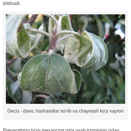
bildiradi.
Decis - davo, hasharotlar so'rib va ​​chaynash ko'p vayron
Preparatning ta'sir mexanizmi mita asab tizimining izdan