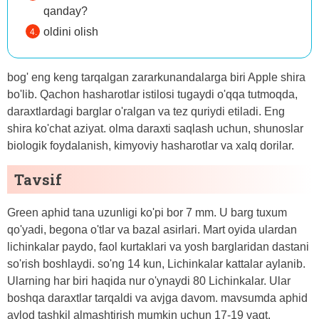
qanday?
oldini olish
bog' eng keng tarqalgan zararkunandalarga biri Apple shira
bo'lib. Qachon hasharotlar istilosi tugaydi o'qqa tutmoqda,
daraxtlardagi barglar o'ralgan va tez quriydi etiladi. Eng
shira ko'chat aziyat. olma daraxti saqlash uchun, shunoslar
biologik foydalanish, kimyoviy hasharotlar va xalq dorilar.
Tavsif
Green aphid tana uzunligi ko'pi bor 7 mm. U barg tuxum
qo'yadi, begona o'tlar va bazal asirlari. Mart oyida ulardan
lichinkalar paydo, faol kurtaklari va yosh barglaridan dastani
so'rish boshlaydi. so'ng 14 kun, Lichinkalar kattalar aylanib.
Ularning har biri haqida nur o'ynaydi 80 Lichinkalar. Ular
boshqa daraxtlar tarqaldi va avjga davom. mavsumda aphid
avlod tashkil almashtirish mumkin uchun 17-19 vaqt.