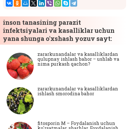
inson tanasining parazit
infektsiyalari va kasalliklar uchun
yana shunga o'xshash yozuv sayt:
zararkunandalar va kasalliklardan
qulupnay ishlash bahor – ushlab va
nima purkash qachon?
zararkunandalar va kasalliklardan
ishlash smorodina bahor
fitosporin M – Foydalanish uchun
ko'rsatmalar, sharhlar, Foydalanish