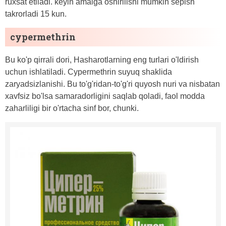
ruxsat etiladi. keyin amalga oshirilishi mumkin sepish
takrorladi 15 kun.
cypermethrin
Bu ko'p qirrali dori, Hasharotlarning eng turlari o'ldirish
uchun ishlatiladi. Cypermethrin suyuq shaklida
zaryadsizlanishi. Bu to'g'ridan-to'g'ri quyosh nuri va nisbatan
xavfsiz bo'lsa samaradorligini saqlab qoladi, faol modda
zaharliligi bir o'rtacha sinf bor, chunki.