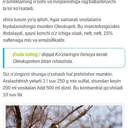
o'simliklarning o'sishi va rivojlanishiga rag'batlantiruvchi
ta'sir ko'rsatadi.
shira tuxum yo'q qilish, Agar samarali vositalarini
foydalanishingiz mumkin Oleokuprit. Bu insectofungicides
ifodalaydi, qaysi konchi o'z ichiga oladi, neft, neft, 15%
naftenaga mis va emulsifikatör.
Esda tuting,!
diqqat Ko'zlaringni himoya kerak
Oleokupritom bilan ishlashda.
Siz o'zingizni shunga o'xshash hal pishirishni mumkin.
Aralashtirish yetarli 1 l suv 250 g mis sulfat, shundan keyin
200 ml vositalari Add 500 ml dizel. Bu kontsentrat qo'shiladi
10 suv litr.