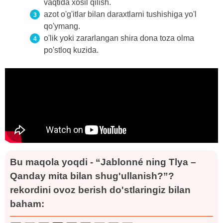
vaqtida xosil qilish.
azot o'g'itlar bilan daraxtlarni tushishiga yo'l
qo'ymang.
o'lik yoki zararlangan shira dona toza olma
po'stloq kuzida.
Bu maqola yoqdi - “Jablonné ning Tlya –
Qanday mita bilan shug'ullanish?”?
rekordini ovoz berish do'stlaringiz bilan
baham: