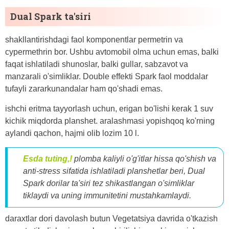
Dual Spark ta'siri
shakllantirishdagi faol komponentlar permetrin va
cypermethrin bor. Ushbu avtomobil olma uchun emas, balki
faqat ishlatiladi shunoslar, balki gullar, sabzavot va
manzarali o'simliklar. Double effekti Spark faol moddalar
tufayli zararkunandalar ham qo'shadi emas.
ishchi eritma tayyorlash uchun, erigan bo'lishi kerak 1 suv
kichik miqdorda planshet. aralashmasi yopishqoq ko'rning
aylandi qachon, hajmi olib lozim 10 l.
Esda tuting,!
plomba kaliyli o'g'itlar hissa qo'shish va
anti-stress sifatida ishlatiladi planshetlar beri, Dual
Spark dorilar ta'siri tez shikastlangan o'simliklar
tiklaydi va uning immunitetini mustahkamlaydi.
daraxtlar dori davolash butun Vegetatsiya davrida o'tkazish