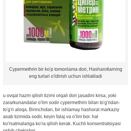
Cypermethrin bir ko'p tomonlama dori, Hasharotlarning
eng turlari o'ldirish uchun ishlatiladi
u ovqat hazm qilish tizimi orqali dori jasadini kirsa, yoki
zararkunandalar o'lim sodir cypermethrin bilan to'g'ridan-
to'g'ri aloqa. Birinchidan, bir ishlamay hashorat markaziy
asab tizimida sodir, keyin falaj va o'lim bor. hal
ko'rsatmalariga ko'ra qilish kerak. Kuchli konsentratsiyasi
oshib chekishni.