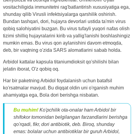
vositachiligida immunitetni rag'batlantirish xususiyatiga ega,
shunday qilib Virusli infektsiyalarga qarshilik oshirish.
Bundan tashqari, dori, hujayra devorlari ustida ta'min virus
qobiq salohiyatini buzgan. Bu virus tufayli yuqori nafas olish
tizimi shilliq hujayralarini kirib va ​​yallig'lanishi boshlashingiz
mumkin emas. Bu virus qon aylanishini davom etmoqda,
deb, bir vaqtning o'zida SARS alomatlarini sabab holda.
Arbidol kattalar kapsula titaniumdioksit qo'shilishi bilan
jelatin iborat, O'z qobiq oq.
Har bir paketning Arbidol foydalanish uchun batafsil
ko'rsatmalar mavjud. Bu diqqat oldin uni o'rganish muhim
ahamiyatga ega, Bola dori berishga nisbatan.
Bu muhim!
Ko'pchilik ota-onalar ham Arbidol bir
shifokor tomonidan belgilangan farzandlarini berishga
qo'rqadi, fikr, dori antibiotik, deb. Biroq, shunday
emas: bolalar uchun antibiotiklar bir guruh Arbidol,