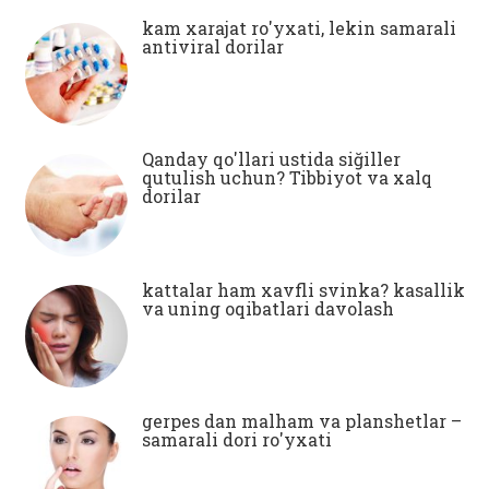
kam xarajat ro'yxati, lekin samarali
antiviral dorilar
Qanday qo'llari ustida siğiller
qutulish uchun? Tibbiyot va xalq
dorilar
kattalar ham xavfli svinka? kasallik
va uning oqibatlari davolash
gerpes dan malham va planshetlar –
samarali dori ro'yxati