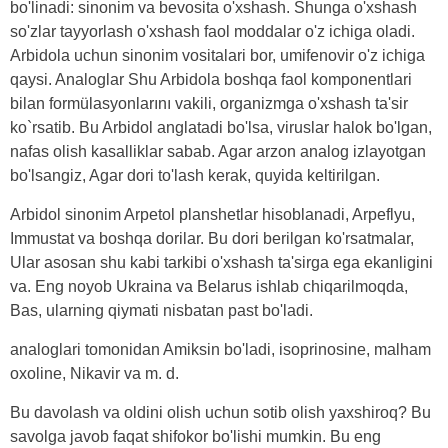
bo'linadi: sinonim va bevosita o'xshash. Shunga o'xshash
so'zlar tayyorlash o'xshash faol moddalar o'z ichiga oladi.
Arbidola uchun sinonim vositalari bor, umifenovir o'z ichiga
qaysi. Analoglar Shu Arbidola boshqa faol komponentlari
bilan formülasyonlarını vakili, organizmga o'xshash ta'sir
ko`rsatib. Bu Arbidol anglatadi bo'lsa, viruslar halok bo'lgan,
nafas olish kasalliklar sabab. Agar arzon analog izlayotgan
bo'lsangiz, Agar dori to'lash kerak, quyida keltirilgan.
Arbidol sinonim Arpetol planshetlar hisoblanadi, Arpeflyu,
Immustat va boshqa dorilar. Bu dori berilgan ko'rsatmalar,
Ular asosan shu kabi tarkibi o'xshash ta'sirga ega ekanligini
va. Eng noyob Ukraina va Belarus ishlab chiqarilmoqda,
Bas, ularning qiymati nisbatan past bo'ladi.
analoglari tomonidan Amiksin bo'ladi, isoprinosine, malham
oxoline, Nikavir va m. d.
Bu davolash va oldini olish uchun sotib olish yaxshiroq? Bu
savolga javob faqat shifokor bo'lishi mumkin. Bu eng