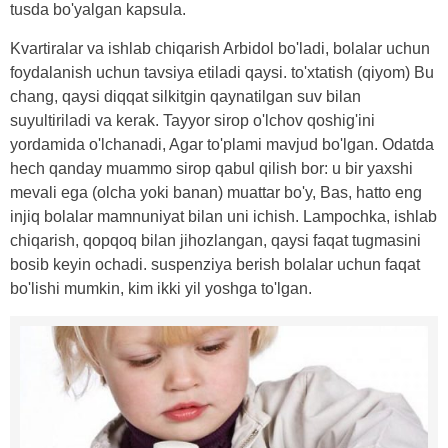
tusda bo'yalgan kapsula.
Kvartiralar va ishlab chiqarish Arbidol bo'ladi, bolalar uchun
foydalanish uchun tavsiya etiladi qaysi. to'xtatish (qiyom) Bu
chang, qaysi diqqat silkitgin qaynatilgan suv bilan
suyultiriladi va kerak. Tayyor sirop o'lchov qoshig'ini
yordamida o'lchanadi, Agar to'plami mavjud bo'lgan. Odatda
hech qanday muammo sirop qabul qilish bor: u bir yaxshi
mevali ega (olcha yoki banan) muattar bo'y, Bas, hatto eng
injiq bolalar mamnuniyat bilan uni ichish. Lampochka, ishlab
chiqarish, qopqoq bilan jihozlangan, qaysi faqat tugmasini
bosib keyin ochadi. suspenziya berish bolalar uchun faqat
bo'lishi mumkin, kim ikki yil yoshga to'lgan.