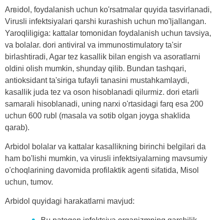
Arʙidol, foydalanish uchun ko'rsatmalar quyida tasvirlanadi,
Virusli infektsiyalari qarshi kurashish uchun mo'ljallangan.
Yaroqliligiga: kattalar tomonidan foydalanish uchun tavsiya,
va bolalar. dori antiviral va immunostimulatory ta'sir
birlashtiradi, Agar tez kasallik bilan engish va asoratlarni
oldini olish mumkin, shunday qilib. Bundan tashqari,
antioksidant ta'siriga tufayli tanasini mustahkamlaydi,
kasallik juda tez va oson hisoblanadi qilurmiz. dori etarli
samarali hisoblanadi, uning narxi o'rtasidagi farq esa 200
uchun 600 rubl (masala va sotib olgan joyga shaklida
qarab).
Arbidol bolalar va kattalar kasallikning birinchi belgilari da
ham bo'lishi mumkin, va virusli infektsiyalarning mavsumiy
o'choqlarining davomida profilaktik agenti sifatida, Misol
uchun, tumov.
Arbidol quyidagi harakatlarni mavjud: