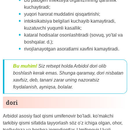
Bu patogen infektsiya organizmning qarshilik
kuchaytiradi;
yuqori harorat muddatini qisqartirishi;
intoksikatsiya belgilari kuchayib kamaytiradi,
kuzatuvchi yuqumli kasallik;
kataral hodisalar osonlashtiradi (sovuq, yo'tal va
boshqalar. d.);
rivojlanayotgan asoratlarni xavfini kamaytiradi.
Bu muhim!
Siz retsept holda Arbidol dori olib
boshlash kerak emas. Shunga qaramay, dori nisbatan
xavfsiz, deb, tanani zarar uning nazoratsiz
foydalanish, ayniqsa, bolalar.
dori
Arbidol asosiy faol qismi umifenovir bo'ladi. ko'makchi
tarkibiy qismi sifatida tayyorlash söz o'z ichiga olgan, ohor,
tsellyuloza va boshqa ingredientlar. Umifenovir Uyali