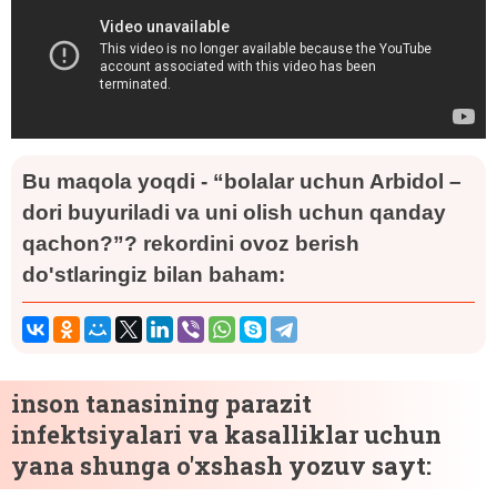
Bu maqola yoqdi - “bolalar uchun Arbidol –
dori buyuriladi va uni olish uchun qanday
qachon?”? rekordini ovoz berish
do'stlaringiz bilan baham:
inson tanasining parazit
infektsiyalari va kasalliklar uchun
yana shunga o'xshash yozuv sayt: