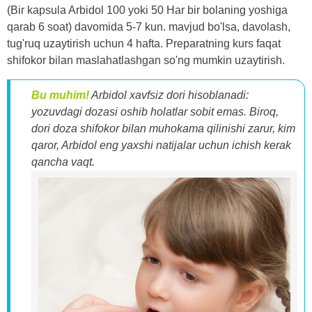
(Bir kapsula Arbidol 100 yoki 50 Har bir bolaning yoshiga
qarab 6 soat) davomida 5-7 kun. mavjud bo'lsa, davolash,
tug'ruq uzaytirish uchun 4 hafta. Preparatning kurs faqat
shifokor bilan maslahatlashgan so'ng mumkin uzaytirish.
Bu muhim!
Arbidol xavfsiz dori hisoblanadi:
yozuvdagi dozasi oshib holatlar sobit emas. Biroq,
dori doza shifokor bilan muhokama qilinishi zarur, kim
qaror, Arbidol eng yaxshi natijalar uchun ichish kerak
qancha vaqt.