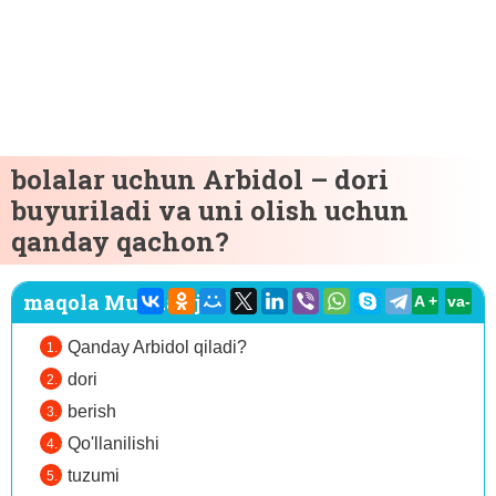
bolalar uchun Arbidol – dori
buyuriladi va uni olish uchun
qanday qachon?
maqola Mundarija:
A +
va-
Qanday Arbidol qiladi?
dori
berish
Qo'llanilishi
tuzumi