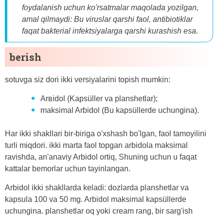
foydalanish uchun ko'rsatmalar maqolada yozilgan,
amal qilmaydi: Bu viruslar qarshi faol, antibiotiklar
faqat bakterial infektsiyalarga qarshi kurashish esa.
berish
sotuvga siz dori ikki versiyalarini topish mumkin:
Arʙidol (Kapsüller va planshetlar);
maksimal Arbidol (Bu kapsüllerde uchungina).
Har ikki shakllari bir-biriga o'xshash bo'lgan, faol tamoyilini
turli miqdori. ikki marta faol topgan arbidola maksimal
ravishda, an'anaviy Arbidol ortiq, Shuning uchun u faqat
kattalar bemorlar uchun tayinlangan.
Arbidol ikki shakllarda keladi: dozlarda planshetlar va
kapsula 100 va 50 mg. Arbidol maksimal kapsüllerde
uchungina. planshetlar oq yoki cream rang, bir sarg'ish