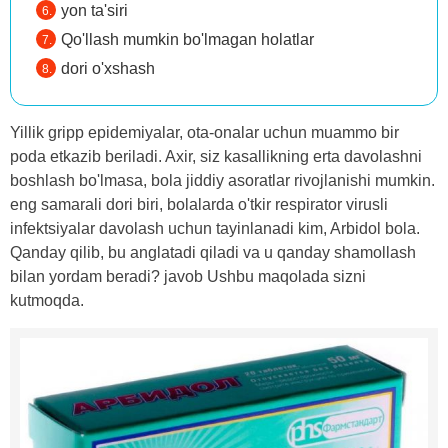
yon ta'siri
Qo'llash mumkin bo'lmagan holatlar
dori o'xshash
Yillik gripp epidemiyalar, ota-onalar uchun muammo bir
poda etkazib beriladi. Axir, siz kasallikning erta davolashni
boshlash bo'lmasa, bola jiddiy asoratlar rivojlanishi mumkin.
eng samarali dori biri, bolalarda o'tkir respirator virusli
infektsiyalar davolash uchun tayinlanadi kim, Arbidol bola.
Qanday qilib, bu anglatadi qiladi va u qanday shamollash
bilan yordam beradi? javob Ushbu maqolada sizni
kutmoqda.