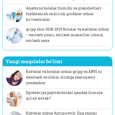
Anaferon bolalar (tomchi va planshetlar) -
foydalanish va kirish qoidalar uchun
ko'rsatmalar
gripp shot 2018-2019 Bolalar va kattalar uchun
– emlash nomi, emlash manzillar ishora,
emlash sana
Yangi maqolalar bo'limi
Kattalar va bolalar uchun gripp va ARVI ni
davolash va oldini olishga zamonaviy
yondashuv
Epidemiya paytida bolani qanday himoya
qilish kerak?
Kattalar uchun Antipiretik: Eng yaxshi