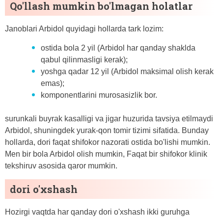
Qo'llash mumkin bo'lmagan holatlar
Janoblari Arbidol quyidagi hollarda tark lozim:
ostida bola 2 yil (Arbidol har qanday shaklda
qabul qilinmasligi kerak);
yoshga qadar 12 yil (Arbidol maksimal olish kerak
emas);
komponentlarini murosasizlik bor.
surunkali buyrak kasalligi va jigar huzurida tavsiya etilmaydi
Arbidol, shuningdek yurak-qon tomir tizimi sifatida. Bunday
hollarda, dori faqat shifokor nazorati ostida bo'lishi mumkin.
Men bir bola Arbidol olish mumkin, Faqat bir shifokor klinik
tekshiruv asosida qaror mumkin.
dori o'xshash
Hozirgi vaqtda har qanday dori o'xshash ikki guruhga