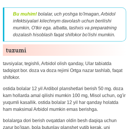
Bu muhim!
bolalar, uch yoshga to'lmagan, Arbidol
infektsiyalari kilechnym davolash uchun berilishi
mumkin, O'tkir ega. albatta, tashxis va preparatning
dozalash hisoblash faqat shifokor bo'lishi mumkin.
tuzumi
tavsiyalar, tegishli, Arbidol olish qanday, Ular tabiatda
tadqiqot bor. doza va doza rejimi Ortga nazar tashlab, faqat
shifokor.
ostida bolalar 12 yil Ardibol planshetlari berish 50 mg. doza
kam hollarda amal qilishi mumkin 100 mg, Misol uchun, og'ir
yuqumli kasallik. ostida bolalar 12 yil har qanday holatda
ham maksimal Arbidol mumkin emas berishga.
bolalarga dori berish ovqatdan oldin besh daqiqa uchun
zarur bo'lgan. bola butunlay planshet yutib kerak, uni