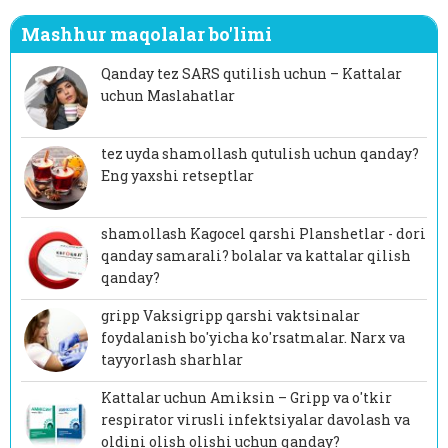
Mashhur maqolalar bo'limi
Qanday tez SARS qutilish uchun – Kattalar
uchun Maslahatlar
tez uyda shamollash qutulish uchun qanday?
Eng yaxshi retseptlar
shamollash Kagocel qarshi Planshetlar - dori
qanday samarali? bolalar va kattalar qilish
qanday?
gripp Vaksigripp qarshi vaktsinalar
foydalanish bo'yicha ko'rsatmalar. Narx va
tayyorlash sharhlar
Kattalar uchun Amiksin – Gripp va o'tkir
respirator virusli infektsiyalar davolash va
oldini olish olishi uchun qanday?