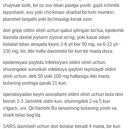
chaynab turib, bir oz suv bilan pastga yuvib. gazli ichimlik
tayyorlash, suv yoki cho'kmasi sharbat bo'lishi mumkin.
planshet tarqatib yoki bo'lmasligi kerak ozor.
dori gripp oldini olish uchun qabul qilingan bo'lsa, epidemik
davrida davlat joylarni ziyorat so'ng, yoki kasal odam
bolalari bilan aloqada keyin 2-6 yil bor 50 mg, va 6-12 yil -
100 mg, bir, ikki hafta davomida bir kun bir marta doza.
epidemiyasi paytida infektsiyani oldini olish uchun,
shuningdek surunkali infektsiya qaytish tayinlaydi oldini
olish uchun, deb 50 yoki 100 mg haftasiga ikki marta
bolaning yoshiga qarab 21 kun.
operatsiyadan keyin asoratlarni oldini olish uchun bola dori
berish 2-3 Jarrohlik oldin kun, shuningdek 2 va 5 kun
o'tgach, uni. Qo'llanishi Bu tanasining bolaning yoshi va
sharti bilan bog'liq.
SARS davolash uchun dori bolalar beradi 4 marta, bir kun