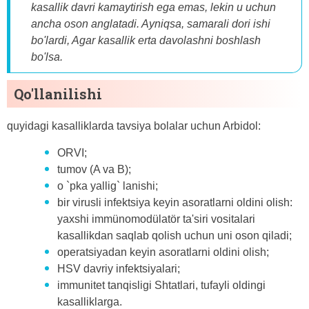
kasallik davri kamaytirish ega emas, lekin u uchun
ancha oson anglatadi. Ayniqsa, samarali dori ishi
bo'lardi, Agar kasallik erta davolashni boshlash
bo'lsa.
Qo'llanilishi
quyidagi kasalliklarda tavsiya bolalar uchun Arbidol:
ORVI;
tumov (A va B);
o `pka yallig` lanishi;
bir virusli infektsiya keyin asoratlarni oldini olish:
yaxshi immünomodülatör ta'siri vositalari
kasallikdan saqlab qolish uchun uni oson qiladi;
operatsiyadan keyin asoratlarni oldini olish;
HSV davriy infektsiyalari;
immunitet tanqisligi Shtatlari, tufayli oldingi
kasalliklarga.