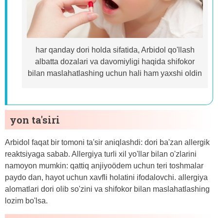
har qanday dori holda sifatida, Arbidol qo'llash
albatta dozalari va davomiyligi haqida shifokor
bilan maslahatlashing uchun hali ham yaxshi oldin
yon ta'siri
Arbidol faqat bir tomoni ta'sir aniqlashdi: dori ba'zan allergik
reaktsiyaga sabab. Allergiya turli xil yo'llar bilan o'zlarini
namoyon mumkin: qattiq anjiyoödem uchun teri toshmalar
paydo dan, hayot uchun xavfli holatini ifodalovchi. allergiya
alomatlari dori olib so'zini va shifokor bilan maslahatlashing
lozim bo'lsa.