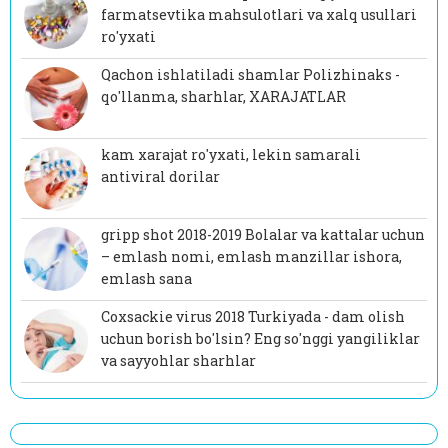
farmatsevtika mahsulotlari va xalq usullari
ro'yxati
Qachon ishlatiladi shamlar Polizhinaks -
qo'llanma, sharhlar, XARAJATLAR
kam xarajat ro'yxati, lekin samarali
antiviral dorilar
gripp shot 2018-2019 Bolalar va kattalar uchun
– emlash nomi, emlash manzillar ishora,
emlash sana
Coxsackie virus 2018 Turkiyada - dam olish
uchun borish bo'lsin? Eng so'nggi yangiliklar
va sayyohlar sharhlar