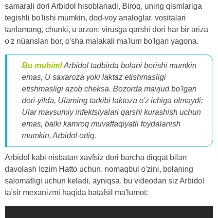
samarali dori Arbidol hisoblanadi, Biroq, uning qismlariga
tegishli bo'lishi mumkin, dod-voy analoglar. vositalari
tanlamang, chunki, u arzon: virusga qarshi dori har bir ariza
o'z nüansları bor, o'sha malakali ma'lum bo'lgan yagona.
Bu muhim!
Arbidol tadbirda bolani berishi mumkin
emas, U saxaroza yoki laktaz etishmasligi
etishmasligi azob cheksa. Bozorda mavjud bo'lgan
dori-yilda, Ularning tarkibi laktoza o'z ichiga olmaydi:
Ular mavsumiy infektsiyalari qarshi kurashish uchun
emas, balki kamroq muvaffaqiyatli foydalanish
mumkin, Arbidol ortiq.
Arbidol kabi nisbatan xavfsiz dori barcha diqqat bilan
davolash lozim Hatto uchun. nomaqbul o'zini, bolaning
salomatligi uchun keladi, ayniqsa. bu videodan siz Arbidol
ta'sir mexanizmi haqida batafsil ma'lumot: