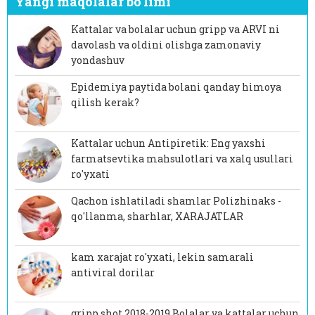
Yangi maqolalar bo'limi
Kattalar va bolalar uchun gripp va ARVI ni
davolash va oldini olishga zamonaviy
yondashuv
Epidemiya paytida bolani qanday himoya
qilish kerak?
Kattalar uchun Antipiretik: Eng yaxshi
farmatsevtika mahsulotlari va xalq usullari
ro'yxati
Qachon ishlatiladi shamlar Polizhinaks -
qo'llanma, sharhlar, XARAJATLAR
kam xarajat ro'yxati, lekin samarali
antiviral dorilar
gripp shot 2018-2019 Bolalar va kattalar uchun