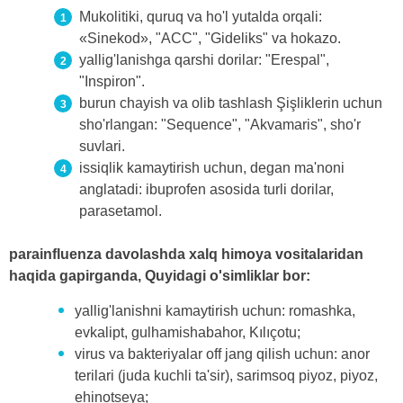
Mukolitiki, quruq va ho'l yutalda orqali:
«Sinekod», "ACC", "Gideliks" va hokazo.
yallig'lanishga qarshi dorilar: "Erespal",
"Inspiron".
burun chayish va olib tashlash Şişliklerin uchun
sho'rlangan: "Sequence", "Akvamaris", sho'r
suvlari.
issiqlik kamaytirish uchun, degan ma'noni
anglatadi: ibuprofen asosida turli dorilar,
parasetamol.
parainfluenza davolashda xalq himoya vositalaridan
haqida gapirganda, Quyidagi o'simliklar bor:
yallig'lanishni kamaytirish uchun: romashka,
evkalipt, gulhamishabahor, Kılıçotu;
virus va bakteriyalar off jang qilish uchun: anor
terilari (juda kuchli ta'sir), sarimsoq piyoz, piyoz,
ehinotseya;