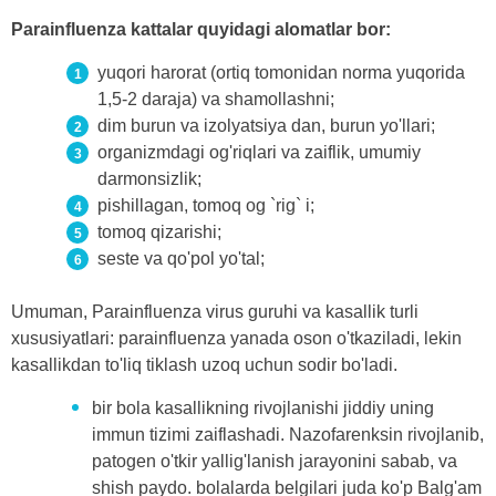
Parainfluenza kattalar quyidagi alomatlar bor:
yuqori harorat (ortiq tomonidan norma yuqorida
1,5-2 daraja) va shamollashni;
dim burun va izolyatsiya dan, burun yo'llari;
organizmdagi og'riqlari va zaiflik, umumiy
darmonsizlik;
pishillagan, tomoq og `rig` i;
tomoq qizarishi;
seste va qo'pol yo'tal;
Umuman, Parainfluenza virus guruhi va kasallik turli
xususiyatlari: parainfluenza yanada oson o'tkaziladi, lekin
kasallikdan to'liq tiklash uzoq uchun sodir bo'ladi.
bir bola kasallikning rivojlanishi jiddiy uning
immun tizimi zaiflashadi. Nazofarenksin rivojlanib,
patogen o'tkir yallig'lanish jarayonini sabab, va
shish paydo. bolalarda belgilari juda ko'p Balg'am