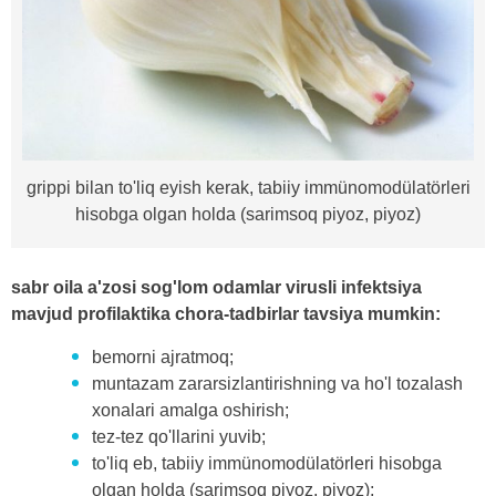
grippi bilan to'liq eyish kerak, tabiiy immünomodülatörleri
hisobga olgan holda (sarimsoq piyoz, piyoz)
sabr oila a'zosi sog'lom odamlar virusli infektsiya
mavjud profilaktika chora-tadbirlar tavsiya mumkin:
bemorni ajratmoq;
muntazam zararsizlantirishning va ho'l tozalash
xonalari amalga oshirish;
tez-tez qo'llarini yuvib;
to'liq eb, tabiiy immünomodülatörleri hisobga
olgan holda (sarimsoq piyoz, piyoz);