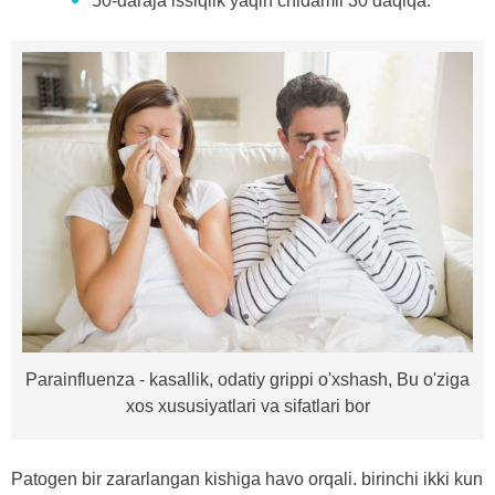
50-daraja issiqlik yaqin chidamli 30 daqiqa.
Parainfluenza - kasallik, odatiy grippi o'xshash, Bu o'ziga
xos xususiyatlari va sifatlari bor
Patogen bir zararlangan kishiga havo orqali. birinchi ikki kun