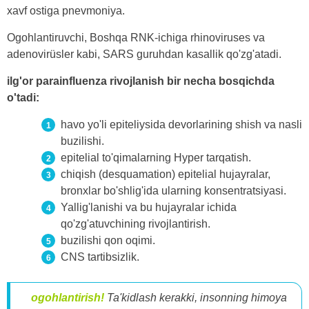
xavf ostiga pnevmoniya.
Ogohlantiruvchi, Boshqa RNK-ichiga rhinoviruses va
adenovirüsler kabi, SARS guruhdan kasallik qo'zg'atadi.
ilg'or parainfluenza rivojlanish bir necha bosqichda
o'tadi:
havo yo'li epiteliysida devorlarining shish va nasli
buzilishi.
epitelial to'qimalarning Hyper tarqatish.
chiqish (desquamation) epitelial hujayralar,
bronxlar bo'shlig'ida ularning konsentratsiyasi.
Yallig'lanishi va bu hujayralar ichida
qo'zg'atuvchining rivojlantirish.
buzilishi qon oqimi.
CNS tartibsizlik.
ogohlantirish!
Ta'kidlash kerakki, insonning himoya