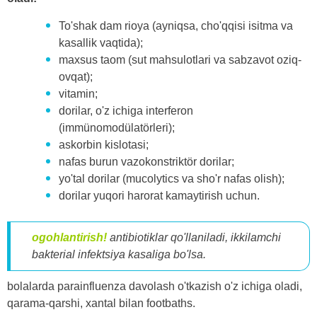
To'shak dam rioya (ayniqsa, cho'qqisi isitma va
kasallik vaqtida);
maxsus taom (sut mahsulotlari va sabzavot oziq-
ovqat);
vitamin;
dorilar, o'z ichiga interferon
(immünomodülatörleri);
askorbin kislotasi;
nafas burun vazokonstriktör dorilar;
yo'tal dorilar (mucolytics va sho'r nafas olish);
dorilar yuqori harorat kamaytirish uchun.
ogohlantirish!
antibiotiklar qo'llaniladi, ikkilamchi
bakterial infektsiya kasaliga bo'lsa.
bolalarda parainfluenza davolash o'tkazish o'z ichiga oladi,
qarama-qarshi, xantal bilan footbaths.