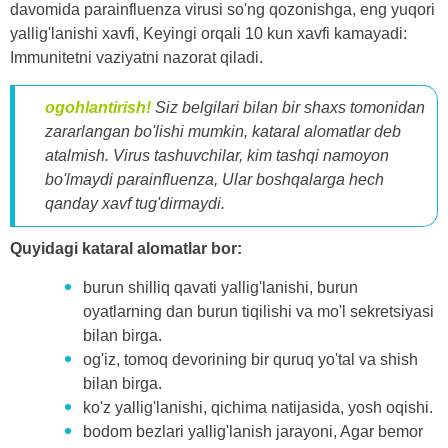
davomida parainfluenza virusi so'ng qozonishga, eng yuqori
yallig'lanishi xavfi, Keyingi orqali 10 kun xavfi kamayadi:
Immunitetni vaziyatni nazorat qiladi.
ogohlantirish!
Siz belgilari bilan bir shaxs tomonidan
zararlangan bo'lishi mumkin, kataral alomatlar deb
atalmish. Virus tashuvchilar, kim tashqi namoyon
bo'lmaydi parainfluenza, Ular boshqalarga hech
qanday xavf tug'dirmaydi.
Quyidagi kataral alomatlar bor:
burun shilliq qavati yallig'lanishi, burun
oyatlarning dan burun tiqilishi va mo'l sekretsiyasi
bilan birga.
og'iz, tomoq devorining bir quruq yo'tal va shish
bilan birga.
ko'z yallig'lanishi, qichima natijasida, yosh oqishi.
bodom bezlari yallig'lanish jarayoni, Agar bemor