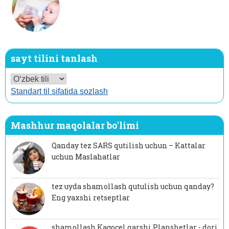
sayt tilini tanlash
Standart til sifatida sozlash
Mashhur maqolalar bo'limi
Qanday tez SARS qutilish uchun – Kattalar
uchun Maslahatlar
tez uyda shamollash qutulish uchun qanday?
Eng yaxshi retseptlar
shamollash Kagocel qarshi Planshetlar - dori