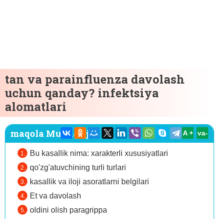
tan va parainfluenza davolash
uchun qanday? infektsiya
alomatlari
maqola Mundarija:
A +
va-
Bu kasallik nima: xarakterli xususiyatlari
qo'zg'atuvchining turli turlari
kasallik va iloji asoratlarni belgilari
Et va davolash
oldini olish paragrippa