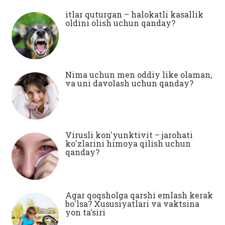
itlar quturgan – halokatli kasallik
oldini olish uchun qanday?
Nima uchun men oddiy like olaman,
va uni davolash uchun qanday?
Virusli kon'yunktivit – jarohati
ko'zlarini himoya qilish uchun
qanday?
Agar qoqsholga qarshi emlash kerak
bo'lsa? Xususiyatlari va vaktsina
yon ta'siri