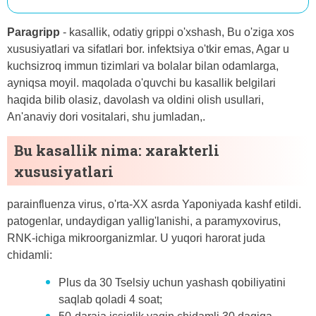
Paragripp
- kasallik, odatiy grippi o'xshash, Bu o'ziga xos
xususiyatlari va sifatlari bor. infektsiya o'tkir emas, Agar u
kuchsizroq immun tizimlari va bolalar bilan odamlarga,
ayniqsa moyil. maqolada o'quvchi bu kasallik belgilari
haqida bilib olasiz, davolash va oldini olish usullari,
An'anaviy dori vositalari, shu jumladan,.
Bu kasallik nima: xarakterli
xususiyatlari
parainfluenza virus, o'rta-XX asrda Yaponiyada kashf etildi.
patogenlar, undaydigan yallig'lanishi, a paramyxovirus,
RNK-ichiga mikroorganizmlar. U yuqori harorat juda
chidamli:
Plus da 30 Tselsiy uchun yashash qobiliyatini
saqlab qoladi 4 soat;