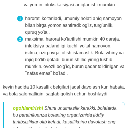
va yorqin intoksikatsiyasi aniqlanishi mumkin:
harorati ko'tariladi, umumiy holati aniq namoyon
bilan birga yomonlashtiradi: og'iz, turg'unlik,
quruq yo'tal.
maksimal harorat ko'tarilishi mumkin 40 daraja.
infektsiya balandligi kuchli yo'tal namoyon,
isitma, oziq-ovqat olish istamaslik. Bola whiny va
injiq bo'lib qoladi. burun shilliq yiring tushib
mumkin. ovozli bo'g'iq, burun qadar to'ldirilgan va
"nafas emas" bo'ladi.
keyin haqida 10 kasallik belgilari jadal davolash kun habata,
va bola salomatligini saqlab qolish uchun boshlaydi.
ogohlantirish!
Shuni unutmaslik kerakki, bolalarda
bu parainfluenza bolaning organizmida jiddiy
tartibsizliklar olib keladi, kasallikning davolash eng