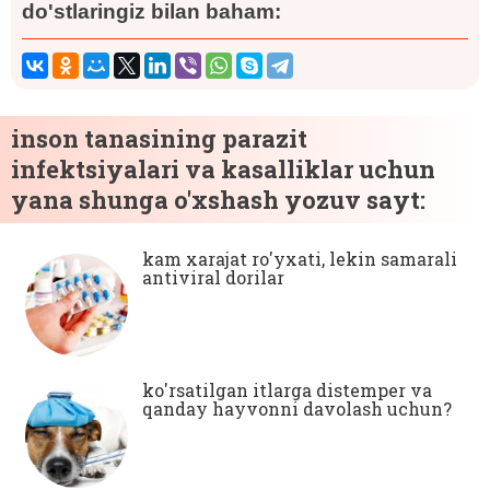
do'stlaringiz bilan baham:
inson tanasining parazit
infektsiyalari va kasalliklar uchun
yana shunga o'xshash yozuv sayt:
kam xarajat ro'yxati, lekin samarali
antiviral dorilar
ko'rsatilgan itlarga distemper va
qanday hayvonni davolash uchun?