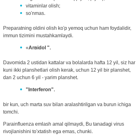
vitaminlar olish;
so'nmas.
Preparatning oldini olish ko'p yemoq uchun ham foydalidir,
immun tizimini mustahkamlaydi.
«
Arʙidol ".
Davomida 2 ustidan kattalar va bolalarda hafta 12 yil, siz har
kuni ikki planshetlari olish kerak, uchun 12 yil bir planshet,
dan 2 uchun 6 yil - yarim planshet.
"Interferon".
bir kun, uch marta suv bilan aralashtirilgan va burun ichiga
tomchi.
Parainfluenza emlash amal qilmaydi, Bu tanadagi virus
rivojlanishini to'xtatish ega emas, chunki.