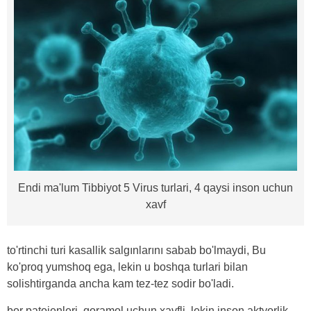
Endi ma'lum Tibbiyot 5 Virus turlari, 4 qaysi inson uchun
xavf
to'rtinchi turi kasallik salgınlarını sabab bo'lmaydi, Bu
ko'proq yumshoq ega, lekin u boshqa turlari bilan
solishtirganda ancha kam tez-tez sodir bo'ladi.
bor patojenleri, qoramol uchun xavfli, lekin inson aktyorlik