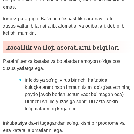
emas.
tumov, paragripp, Ba'zi bir o'xshashlik qaramay, turli
xususiyatlari bilan ajralib, alomatlar va oqibatlari, deb olib
kelishi mumkin.
kasallik va iloji asoratlarni belgilari
Parainfluenza kattalar va bolalarda namoyon o'ziga xos
xususiyatlarga ega.
infektsiya so'ng, virus birinchi haftasida
kuluçkalanır (inson immun tizimi qo'zg'atuvchining
paydo javob berish uchun vaqt bo'lmagan esa).
Birinchi shilliq yuzasiga sobit, Bu asta-sekin
to'qimalarining kirganini.
inkubatsiya davri tugagandan so'ng, kishi bir prodrome va
erta kataral alomatlarini ega.