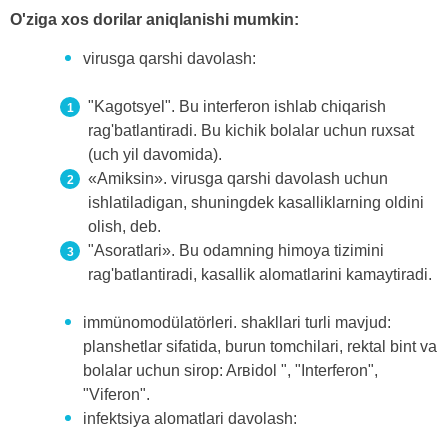
O'ziga xos dorilar aniqlanishi mumkin:
virusga qarshi davolash:
"Kagotsyel". Bu interferon ishlab chiqarish
rag'batlantiradi. Bu kichik bolalar uchun ruxsat
(uch yil davomida).
«Amiksin». virusga qarshi davolash uchun
ishlatiladigan, shuningdek kasalliklarning oldini
olish, deb.
"Asoratlari». Bu odamning himoya tizimini
rag'batlantiradi, kasallik alomatlarini kamaytiradi.
immünomodülatörleri. shakllari turli mavjud:
planshetlar sifatida, burun tomchilari, rektal bint va
bolalar uchun sirop: Arʙidol ", "Interferon",
"Viferon".
infektsiya alomatlari davolash: