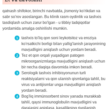
qatnash shifokor, birinchi navbatda, jismoniy ko'rikdan va
sabr so'rov asoslangan. Bu klinik rasm oydinlik va tashxis
tasdiqlash uchun zarur bo'lgan - u tibbiy tadqiqotlar
yordamida amalga oshirilishi mumkin.
tashxis to'liq qon soni leykotsitoz va eroziya
ko'rsatkichi borligi bilan yallig'lanish jarayonining
mavjudligini aniqlash uchun yordam beradi.
Tez et qon orqali yuqadigan patogen
mikroorganizmlarga mavjudligini aniqlash uchun
bir necha daqiqa davomida imkon beradi.
Serologik tashxis inhibisyonunun turli
reaktsiyalarni va qon ulanish qismlariga tahlil, bu
virus va antijismlar unga mavjudligini aniqlash
yordam beradi.
Bog'liq immünsorbent sinov yanada murakkab
tahlil, qaysi immunoglobulin mavjudligini va
darajasini aniqlasa, kasallikning rivojlanish