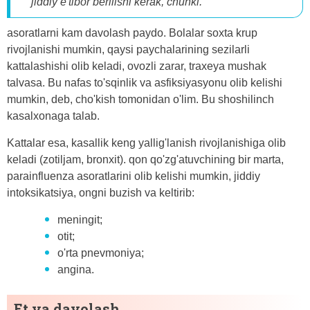
jiddiy e'tibor berilishi kerak, chunki.
asoratlarni kam davolash paydo. Bolalar soxta krup
rivojlanishi mumkin, qaysi paychalarining sezilarli
kattalashishi olib keladi, ovozli zarar, traxeya mushak
talvasa. Bu nafas to'sqinlik va asfiksiyasyonu olib kelishi
mumkin, deb, cho'kish tomonidan o'lim. Bu shoshilinch
kasalxonaga talab.
Kattalar esa, kasallik keng yallig'lanish rivojlanishiga olib
keladi (zotiljam, bronxit). qon qo'zg'atuvchining bir marta,
parainfluenza asoratlarini olib kelishi mumkin, jiddiy
intoksikatsiya, ongni buzish va keltirib:
meningit;
otit;
o'rta pnevmoniya;
angina.
Et va davolash