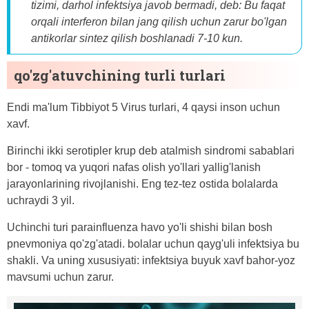
tizimi, darhol infektsiya javob bermadi, deb: Bu faqat
orqali interferon bilan jang qilish uchun zarur bo'lgan
antikorlar sintez qilish boshlanadi 7-10 kun.
qo'zg'atuvchining turli turlari
Endi ma'lum Tibbiyot 5 Virus turlari, 4 qaysi inson uchun
xavf.
Birinchi ikki serotipler krup deb atalmish sindromi sabablari
bor - tomoq va yuqori nafas olish yo'llari yallig'lanish
jarayonlarining rivojlanishi. Eng tez-tez ostida bolalarda
uchraydi 3 yil.
Uchinchi turi parainfluenza havo yo'li shishi bilan bosh
pnevmoniya qo'zg'atadi. bolalar uchun qayg'uli infektsiya bu
shakli. Va uning xususiyati: infektsiya buyuk xavf bahor-yoz
mavsumi uchun zarur.