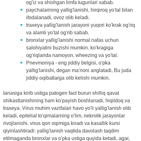
og'iz va shishgan limfa tugunlari sabab.
paychalarining yallig'lanishi, hirqiroq yo'tal bilan
ifodalanadi, ovoz olib keladi.
traxeya yallig'lanish jarayoni yuqori ko'krak og'riq
va alamli yo'tal og'rib sabab.
bronxlar yallig'lanishi normal nafas uchun
salohiyatini buzishi mumkin. ko'kragiga
og'riqlarida namoyon, wheezing va yo'tal.
Pnevmoniya - eng jiddiy belgisi, o'pka
yallig'lanishi, degan ma'noni anglatadi, Bu juda
jiddiy oqibatlarga olib kelishi mumkin.
tanasiga kirib ustiga patogen faol burun shilliq qavat
shikastlanishining ham ko'payish boshlanadi, hiqildoq va
traxeya. Virus muhim vazifalari havo yo'li yallig'lanish olib
keladi, epitelial to'qimalarning o'lim, nekrotik jarayonlar
rivojlanishi. virus qon oqimiga kiradi va kasallik kursi
qiyinlashtiradi: yallig'lanish vaqtida davolash taqdim
etilmaganda bronxlar va o'pka ustiga quyida ketadi, agar,