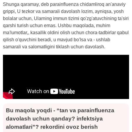
Shunga qaramay, deb parainfluenza chidamliroq an'anaviy
grippi, U tezkor va samarali davolash lozim, ayniqsa, yosh
bolalar uchun, Ularning immun tizimi qo'zg'atuvchining ta'siri
qarshi turish uchun emas. Ushbu maqolada, muhim
ma'lumotlar,, kasallik oldini olish uchun chora-tadbirlar qabul
qilish o'quvchini beradi, u mavjud bo'lsa va - ushlab
samarali va salomatligini tiklash uchun davolash.
Bu maqola yoqdi - “tan va parainfluenza
davolash uchun qanday? infektsiya
alomatlari”? rekordini ovoz berish