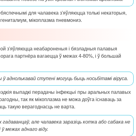
ебяспечнымі для чалавека з'яўляюцца толькі некаторыя,
а гениталиум, мікоплазма пневмониэ.
ой з'яўляюцца неабароненыя і бязладныя палавыя
ворага партнёра вагаецца ў межах 4-80%, і ў большай
ў аднолькавай ступені могуць быць носьбітамі віруса.
 рэдкія выпадкі перадачы інфекцыі пры аральных палавых
годны, так як мікоплазма не можа доўга існаваць за
ь такую ​​верагоднасць не варта.
іх гадаванцаў, але чалавека заразіць котка або сабака не
ў межах аднаго віду.