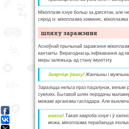
Мікоплазм існуе больш за дзесятак, але н
сярод іх: мікоплазма хоминис, мікоплазм
шляху заражэння
Асноўнай прычынай заражэння мікоплазм
кантакты. Верагоднасць інфікавання ад х
меры залежыць ад стану імунітэту.
Звярніце ўвагу!
Жанчыны і мужчыны 
Заразіцца нельга праз пацалунак, вельмі
сувязях. Бытавой шлях перадачы малавера
межамі арганізма гаспадара. Але выключац
важна!
Такая хвароба існуе і ў хатн
можа, мікоплазма перадаецца толькі 