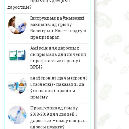
прымаць дзецям і
дарослым?
Інструкцыя па ўжыванні
вакцыны ад грыпу
Ваксігрып. Кошт і водгукі
пра прэпарат
Аміксін для дарослых –
як прымаць для лячэння
і прафілактыкі грыпу і
ВРВІ?
анаферон дзіцячы (кроплі
і таблеткі) - паказанні да
ўжывання і правілы
прыёму
Прышчэпка ад грыпу
2018-2019 для дзяцей і
дарослых – назву вакцын,
адрасы пунктаў