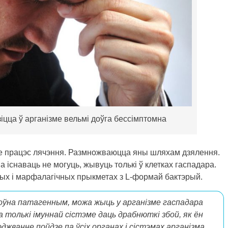
іцца ў арганізме вельмі доўга бессімптомна
е працэс лячэння. Размножваюцца яны шляхам дзялення.
а існаваць не могуць, жывуць толькі ў клетках гаспадара.
ных і марфалагічных прыкметах з L-формай бактэрый.
оўна патагенным, можа жыць у арганізме гаспадара
толькі імуннай сістэме даць драбнюткі збой, як ён
юджванне пойдзе па ўсіх органах і сістэмах арганізма.