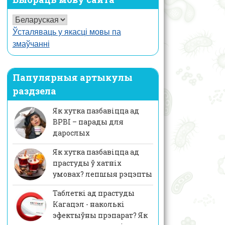
Ўсталяваць у якасці мовы па
змаўчанні
Папулярныя артыкулы
раздзела
Як хутка пазбавіцца ад
ВРВІ – парады для
дарослых
Як хутка пазбавіцца ад
прастуды ў хатніх
умовах? лепшыя рэцэпты
Таблеткі ад прастуды
Кагацэл - наколькі
эфектыўны прэпарат? Як