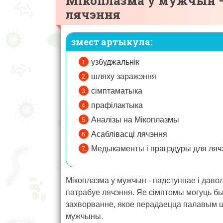
Мікоплазма у мужчын –
лячэння
змест артыкула:
узбуджальнік
шляху заражэння
сімптаматыка
прафілактыка
Аналізы на Мікоплазмы
Асаблівасці лячэння
Медыкаменты і працэдуры для ляч
Мікоплазма у мужчын - падступнае і даво
патрабуе лячэння. Яе сімптомы могуць быц
захворванне, якое перадаецца палавым ш
мужчыны.