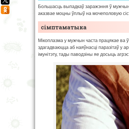
Большасць выпадкаў заражэння ў мужчын 
аказвае моцны ўплыў на мочеполовую сіс
сімптаматыка
Мікоплазма у мужчын часта працякае ва 
здагадваюцца аб наяўнасці паразітаў у а
імунітэту, тады паводзіны яе досыць агрэс