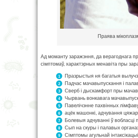
Праява мікоплаз
Ад моманту заражэння, да верагоднага пр
сімптомаў, характэрных менавіта пры зара
Празрыстыя ня багатыя вылучэн
Падчас мачавыпускання і палаво
Сверб і дыскамфорт пры мачав
Чырвань вонкавага мачавыпуск
Павелічэнне пахвінных лімфаву
ацёк машонкі, адчування цяжар
Болевыя адчуванні ў вобласці п
Сып на скуры і палавых органа
Сімптомы агульнай інтаксікацыі