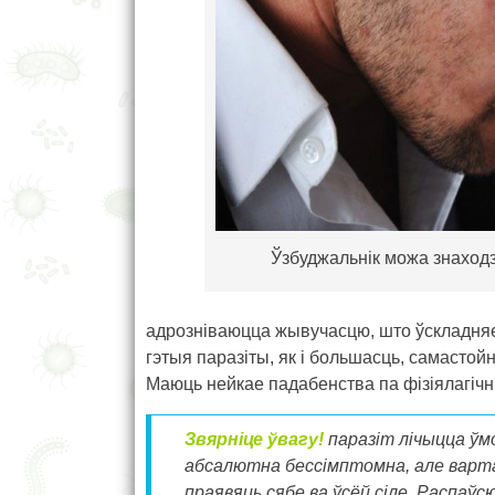
Ўзбуджальнік можа знаходз
адрозніваюцца жывучасцю, што ўскладня
гэтыя паразіты, як і большасць, самастойн
Маюць нейкае падабенства па фізіялагіч
Звярніце ўвагу!
паразіт
лічыцца ўм
абсалютна бессімптомна, але варта 
праявяць сябе ва ўсёй сіле. Распаўс