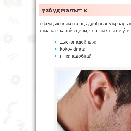
узбуджальнік
Інфекцыю выклікаюць дробныя мікраарганізмы
няма клеткавай сценкі, спрэчкі яны не ўт
дыскападобныя;
kokovidnaâ;
ніткападобнай.