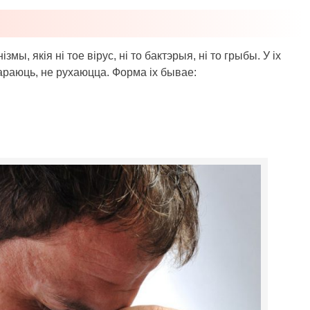
, якія ні тое вірус, ні то бактэрыя, ні то грыбы. У іх
вараюць, не рухаюцца. Форма іх бывае: