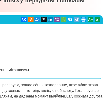
 шляху перадачы і спосабы
A +
а-
эння мікоплазмы
лі распаўсюджанае сёння захворванне, якое абавязкова
ь утоенымі, што тоіць вялікую небяспеку. Гэта віруснае
ляхам, на дадзены момант выяўляецца ў кожнага другога