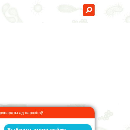
рэпараты ад паразітаў
Выбраць мову сайта