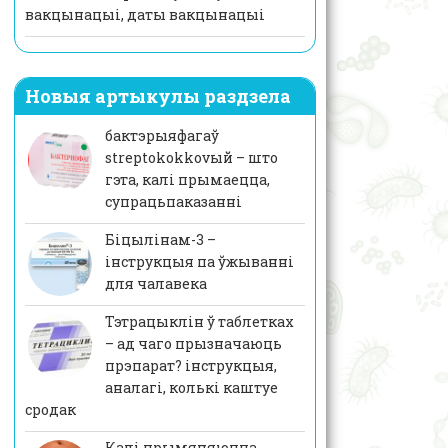
вакцынацыі, даты вакцынацыі
Новыя артыкулы раздзела
бактэрыяфагаў
streptokokkovый – што
гэта, калі прымаецца,
супрацьпаказанні
Біцылінам-3 –
інструкцыя па ўжыванні
для чалавека
Тэтрацыклін ў таблетках
– ад чаго прызначаюць
прэпарат? інструкцыя,
аналагі, колькі каштуе
сродак
Калi прымяняюцца