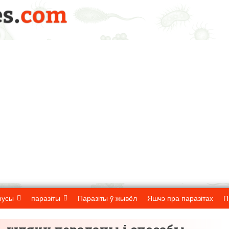
русы
паразіты
Паразіты ў жывёл
Яшчэ пра паразітах
П