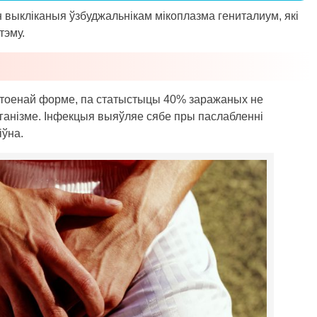
выкліканыя ўзбуджальнікам мікоплазма гениталиум, які
тэму.
ўтоенай форме, па статыстыцы 40% заражаных не
рганізме. Інфекцыя выяўляе сябе пры паслабленні
іўна.