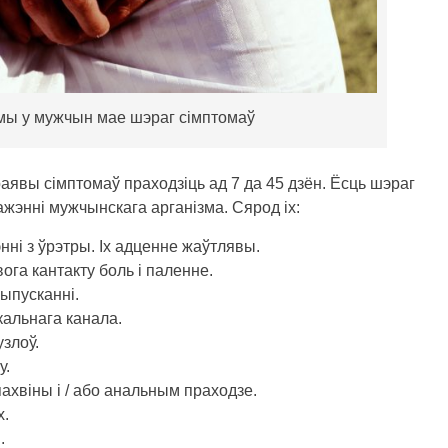
мы у мужчын мае шэраг сімптомаў
аявы сімптомаў праходзіць ад 7 да 45 дзён. Ёсць шэраг
жэнні мужчынскага арганізма. Сярод іх:
ні з ўрэтры. Іх адценне жаўтлявы.
га кантакту боль і паленне.
ыпусканні.
альнага канала.
злоў.
у.
ахвіны і / або анальным праходзе.
х.
.