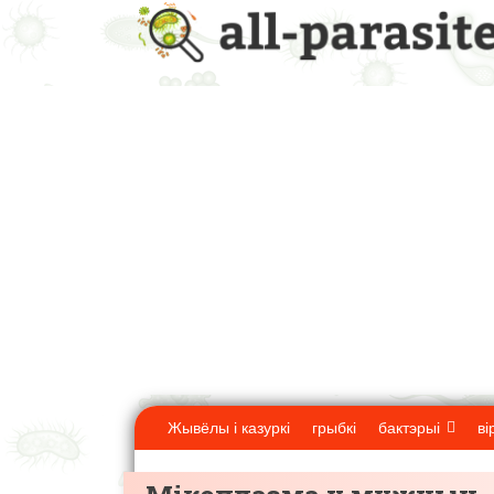
Жывёлы і казуркі
грыбкі
бактэрыі
ві