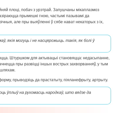
няй плоці, побач з урэтрай. Запушчаны мікаплазмоз
азіраюцца прымешкі гною, частымі пазывамі да
чныя, але пры выяўленні ў сябе нават некаторых з іх,
ў, якія могуць і не насцярожыць. такія, як болі ў
ляцца. Штуршком для актывацыі становяцца: недасыпанне,
рачнецца пры развіцці іншых вострых захворванняў, у тым
 шляхам.
 форму, прыводзіць да прастатыту, піяланефрыту, артрыту.
ць ўплыў на рухомасць народкаў, што вядзе да