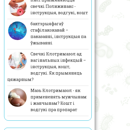
свечкі Полижинакс -
інструкцыя, водгукі, кошт
бактэрыяфагаў
стафілакокавай –
паказанні, інструкцыя па
ўжыванні
Свечкі Клотримазол ад
вагінальных інфекцый –
інструкцыя, кошт,
водгукі. Як прымяняць
цяжарным?
Мазь Клотримазол - як
примененять мужчынам
і жанчынам? Кошт і
водгукі пра прэпарат