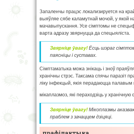
Запаленчы працэс локализируется на край
выяўляе сябе каламутнай мочой, у якой н
мачавыпускання. Усе сімптомы не спецыфі
варта адразу звярнуцца да спецыяліста.
Звярніце ўвагу!
Ёсць шэраг сімптома
паясніцы і суставах.
Сімптаматыка можа знікаць і зноў праяў
хранічны стрэс. Таксама спячы паразіт п
ліку інфекцый, якія перадаюцца палавым
мікаплазмоз, які пераходзіць у хранічную
Звярніце ўвагу!
Мікоплазмы аказваю
праблем з зачаццем дзіцяці.
прафілактыка