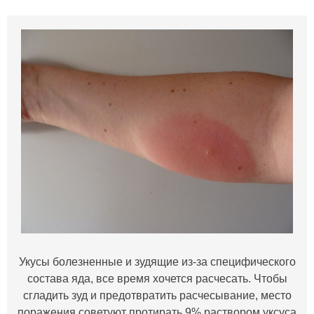
Укусы болезненные и зудящие из-за специфического
состава яда, все время хочется расчесать. Чтобы
сгладить зуд и предотвратить расчесывание, место
поражения советуют протирать 9% раствором уксуса