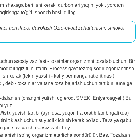
m shaxsga berilishi kerak, qurbonlari yaqin, yoki, yordam
irishga to'g'ri ishonch hosil qiling.
anadi homilador davolash Oziq-ovqat zaharlanishi. shifokor
chun asosiy vazifasi - toksinlar organizmni tozalab uchun. Bir
oqlaringiz tilini itarib. Process qayt tezroq sodir ogohlantirish
hish kerak (lekin yaxshi - kaliy permanganat eritmasi).
, deb - toksinlar va tana toza bajarish uchun tartibini amalga
ydalanish (changni yutish, uglerod, SMEK, Entyerosgyeli) Bu
ni yuz.
ilish
.
yuvish tartibi (ayniqsa, yuqori harorat bilan birgalikda)
ini tiklash uchun suyuqlik ichish kerak bo'ladi. Tavsiya qabul
ilgan suv, va shakarsiz zaif choy.
rlanishi so'ng organizm etarlicha söndürülür, Bas, Tozalash