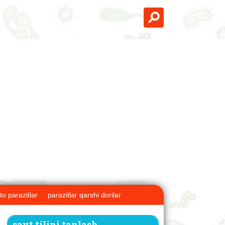
to parazitlar
parazitlar qarshi dorilar
sayt tilini tanlash