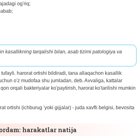
ajadagi og'riq;
 sabab;
n kasallikning tarqalishi bilan, asab tizimi patologiya va
ufayli. harorat ortishi bildiradi, tana allaqachon kasallik
h uchun o'z mudofaa shu jumladan, deb. Avvaliga, kattalar
on orqali bakteriyalar ko'paytirish, harorat ko'tarilishi mumkin
 ortishi (ichburug 'yoki gijjalar) - juda xavfli belgisi, bevosita
ordam: harakatlar natija