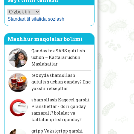
Standart til sifatida sozlash
Mashhur maqolalar bo'limi
Qanday tez SARS qutilish
uchun – Kattalar uchun
Maslahatlar
tez uyda shamollash
qutulish uchun qanday? Eng
yaxshi retseptlar
shamollash Kagocel qarshi
Planshetlar - dori qanday
samarali? bolalar va
kattalar qilish qanday?
gripp Vaksigripp qarshi