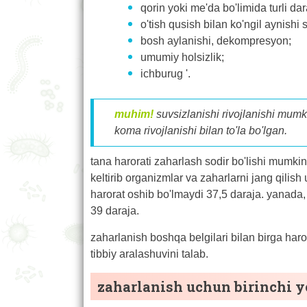
qorin yoki me'da bo'limida turli dar
o'tish qusish bilan ko'ngil aynishi
bosh aylanishi, dekompresyon;
umumiy holsizlik;
ichburug '.
muhim!
suvsizlanishi rivojlanishi mumki
koma rivojlanishi bilan to'la bo'lgan.
tana harorati zaharlash sodir bo'lishi mumkin t
keltirib organizmlar va zaharlarni jang qilis
harorat oshib bo'lmaydi 37,5 daraja. yanada, q
39 daraja.
zaharlanish boshqa belgilari bilan birga harorat
tibbiy aralashuvini talab.
zaharlanish uchun birinchi y