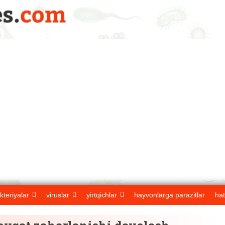
kteriyalar
viruslar
yirtqichlar
hayvonlarga parazitlar
hat