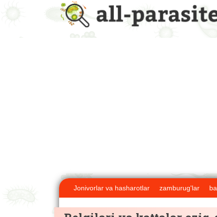
Jonivorlar va hasharotlar
zamburug'lar
ba