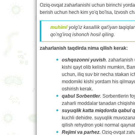
Oziq-ovqat zaharlanishi uchun birinchi yorda
berish uchun hech kim yo'q bo'lsa, Izvosh chaq
muhim!
yolg'iz kasallik qat'iyan taqiql
qo'ng'iroq ishonch hosil qiling.
zaharlanish taqdirda nima qilish kerak:
oshqozonni yuvish
.
zaharlanish u
kishi qayt olib kelishi mumkin, Barm
uchun, iliq suv bir necha stakan ic
modomiki kishi yordam his qilmaydi
oshirish kerak.
qabul Sorbentler
.
Sorbentlerin fo
zaharli moddalar tanadan chiqishi
suyuqlik katta miqdorda qabul q
kuchli dehidre. suyuqlik muvozanat
qilish rehydron yoki normal qaynat
Rejimi va parhez.
Oziq-ovqat zaha