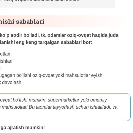
nishi sabablari
 ko'p sodir bo'ladi, tk. odamlar oziq-ovqat haqida juda
lanishi eng keng tarqalgan sabablari bor:
tlari;
ishlari;
;
 tugagan bo'lishi oziq-ovqat yoki mahsulotlar eyish;
k davolash.
 ovqat bo'lishi mumkin, supermarketlar yoki umumiy
 mahsulotlari Bu taomlar tayyorlash uchun ishlatiladi, va
hga ajratish mumkin: