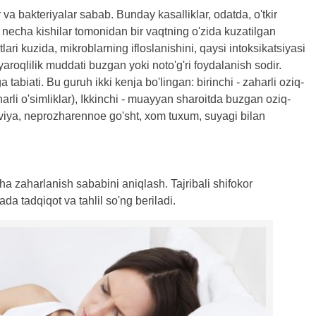
 va bakteriyalar sabab. Bunday kasalliklar, odatda, o'tkir
r necha kishilar tomonidan bir vaqtning o'zida kuzatilgan
ari kuzida, mikroblarning ifloslanishini, qaysi intoksikatsiyasi
roqlilik muddati buzgan yoki noto'g'ri foydalanish sodir.
tabiati. Bu guruh ikki kenja bo'lingan: birinchi - zaharli oziq-
harli o'simliklar), Ikkinchi - muayyan sharoitda buzgan oziq-
viya, neprozharennoe go'sht, xom tuxum, suyagi bilan
cha zaharlanish sababini aniqlash. Tajribali shifokor
da tadqiqot va tahlil so'ng beriladi.