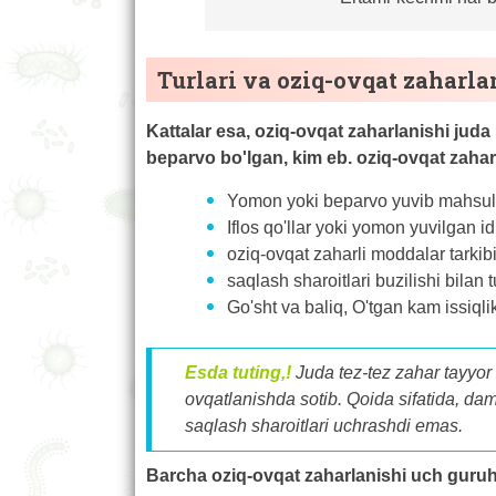
Turlari va oziq-ovqat zaharla
Kattalar esa, oziq-ovqat zaharlanishi juda
beparvo bo'lgan, kim eb. oziq-ovqat zahar
Yomon yoki beparvo yuvib mahsulo
Iflos qo'llar yoki yomon yuvilgan id
oziq-ovqat zaharli moddalar tarkibi
saqlash sharoitlari buzilishi bilan
Go'sht va baliq, O'tgan kam issiqli
Esda tuting,!
Juda tez-tez zahar tayyor
ovqatlanishda sotib. Qoida sifatida, dam
saqlash sharoitlari uchrashdi emas.
Barcha oziq-ovqat zaharlanishi uch guru