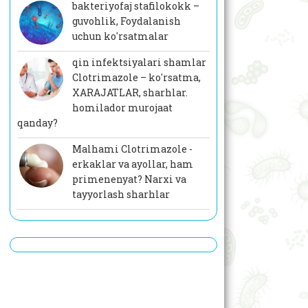
bakteriyofaj stafilokokk –
guvohlik, Foydalanish
uchun ko'rsatmalar
qin infektsiyalari shamlar
Clotrimazole – ko'rsatma,
XARAJATLAR, sharhlar.
homilador murojaat
qanday?
Malhami Clotrimazole -
erkaklar va ayollar, ham
primenenyat? Narxi va
tayyorlash sharhlar