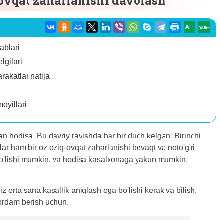
-ovqat zaharlanishi davolash
A +
va-
ablari
lgilari
rakatlar natija
oyillari
an hodisa, Bu davriy ravishda har bir duch kelgan. Birinchi
lar ham bir oz oziq-ovqat zaharlanishi bevaqt va noto'g'ri
 bo'lishi mumkin, va hodisa kasalxonaga yakun mumkin,
z erta sana kasallik aniqlash ega bo'lishi kerak va bilish,
yordam berish uchun.