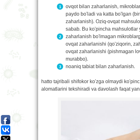
ovqot bilan zaharlanish, mikroblar
paydo bo'ladi va katta bo'lgan (bi
zaharlanish). Oziq-ovqat mahsulotl
sabab. Bu ko'pincha mahsulotlar ya
zaharlanish bo'lmagan mikroblarga 
ovqat zaharlanishi (qo'ziqorin, za
ovqat zaharlanishi (pishmagan lo
murabbo).
noaniq tabiat bilan zaharlanish.
hatto tajribali shifokor ko'zga olmaydi ko'pin
alomatlarini tekshiradi va davolash faqat yana