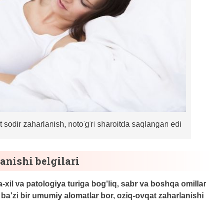
t sodir zaharlanish, noto'g'ri sharoitda saqlangan edi
anishi belgilari
a-xil va patologiya turiga bog'liq, sabr va boshqa omillar
n ba'zi bir umumiy alomatlar bor, oziq-ovqat zaharlanishi