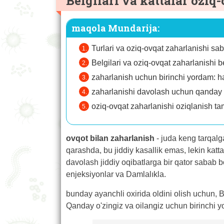
Belgilari va kattalar oziq
maqola Mundarija:
Turlari va oziq-ovqat zaharlanishi sab
Belgilari va oziq-ovqat zaharlanishi be
zaharlanish uchun birinchi yordam: ha
zaharlanishi davolash uchun qanday
oziq-ovqat zaharlanishi oziqlanish tam
ovqot bilan zaharlanish
- juda keng tarqalg
qarashda, bu jiddiy kasallik emas, lekin katta
davolash jiddiy oqibatlarga bir qator sabab
enjeksiyonlar va Damlalıkla.
bunday ayanchli oxirida oldini olish uchun, Bi
Qanday o'zingiz va oilangiz uchun birinchi 