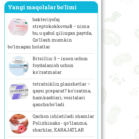
Yangi maqolalar bo'limi
bakteriyofaj
streptokokkovый – nima
bu, u qabul qilingan paytda,
Qo'llash mumkin
bo'lmagan holatlar
Bitsillin-3 – inson uchun
foydalanish uchun
ko'rsatmalar
tetratsiklin planshetlar –
qaysi preparat? ko'rsatma,
hamkasblari, vositalari
qancha bo'ladi
Qachon ishlatiladi shamlar
Polizhinaks - qo'llanma,
sharhlar, XARAJATLAR