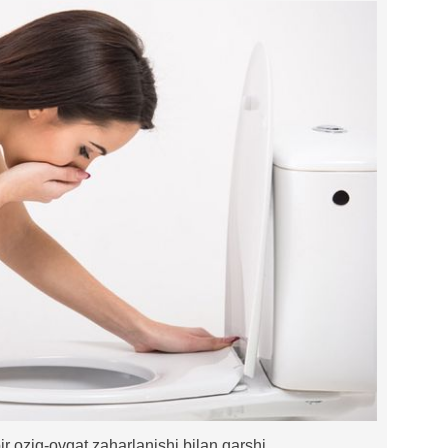
r oziq-ovqat zaharlanishi bilan qarshi