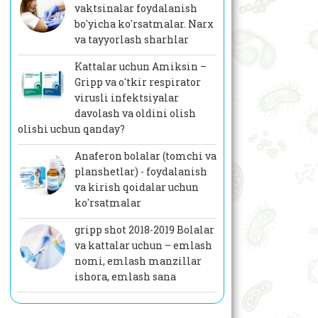
vaktsinalar foydalanish
bo'yicha ko'rsatmalar. Narx
va tayyorlash sharhlar
Kattalar uchun Amiksin –
Gripp va o'tkir respirator
virusli infektsiyalar
davolash va oldini olish
olishi uchun qanday?
Anaferon bolalar (tomchi va
planshetlar) - foydalanish
va kirish qoidalar uchun
ko'rsatmalar
gripp shot 2018-2019 Bolalar
va kattalar uchun – emlash
nomi, emlash manzillar
ishora, emlash sana