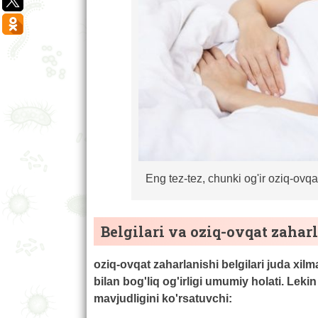
Eng tez-tez, chunki og'ir oziq-ovqa
Belgilari va oziq-ovqat zaharl
oziq-ovqat zaharlanishi belgilari juda xilm
bilan bog'liq og'irligi umumiy holati. Leki
mavjudligini ko'rsatuvchi: