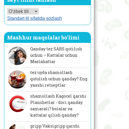
Standart til sifatida sozlash
Mashhur maqolalar bo'limi
Qanday tez SARS qutilish
uchun – Kattalar uchun
Maslahatlar
tez uyda shamollash
qutulish uchun qanday? Eng
yaxshi retseptlar
shamollash Kagocel qarshi
Planshetlar - dori qanday
samarali? bolalar va
kattalar qilish qanday?
gripp Vaksigripp qarshi