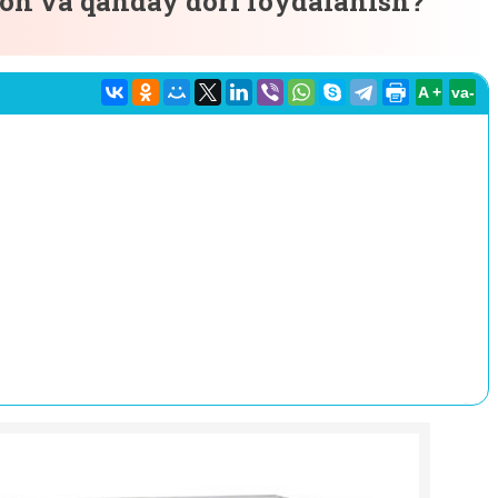
on va qanday dori foydalanish?
A +
va-