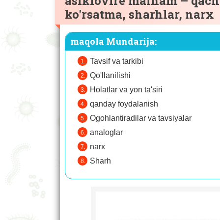
asiklovire malham – qach
ko'rsatma, sharhlar, narx
maqola Mundarija:
Tavsif va tarkibi
Qo'llanilishi
Holatlar va yon ta'siri
qanday foydalanish
Ogohlantiradilar va tavsiyalar
analoglar
narx
Sharh