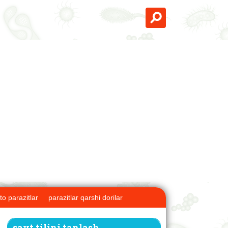
to parazitlar
parazitlar qarshi dorilar
sayt tilini tanlash