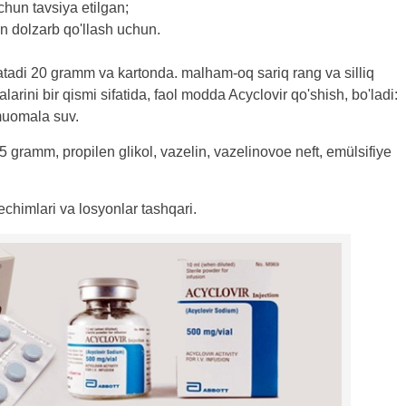
chun tavsiya etilgan;
un dolzarb qo'llash uchun.
tadi 20 gramm va kartonda. malham-oq sariq rang va silliq
rini bir qismi sifatida, faol modda Acyclovir qo'shish, bo'ladi:
 muomala suv.
 gramm, propilen glikol, vazelin, vazelinovoe neft, emülsifiye
echimlari va losyonlar tashqari.