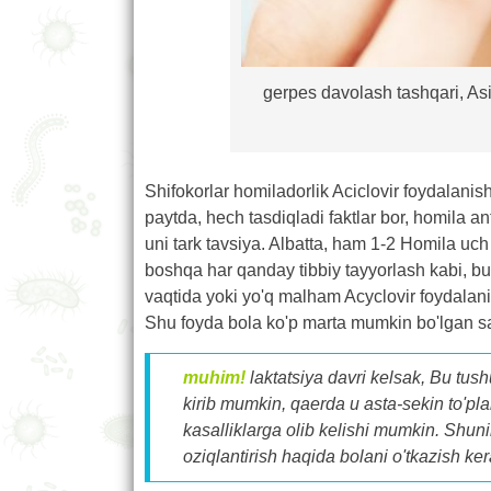
gerpes davolash tashqari, Asik
Shifokorlar homiladorlik Aciclovir foydalanis
paytda, hech tasdiqladi faktlar bor, homila ant
uni tark tavsiya. Albatta, ham 1-2 Homila uch 
boshqa har qanday tibbiy tayyorlash kabi, b
vaqtida yoki yo'q malham Acyclovir foydalani
Shu foyda bola ko'p marta mumkin bo'lgan salb
muhim!
laktatsiya davri kelsak, Bu tu
kirib mumkin, qaerda u asta-sekin to'pla
kasalliklarga olib kelishi mumkin. Shuni
oziqlantirish haqida bolani o'tkazish k