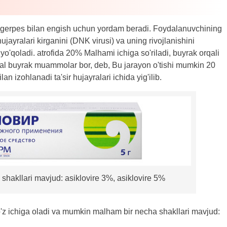
i, gerpes bilan engish uchun yordam beradi. Foydalanuvchining
hujayralari kirganini (DNK virusi) va uning rivojlanishini
yo'qoladi. atrofida 20% Malhami ichiga so'riladi, buyrak orqali
onal buyrak muammolar bor, deb, Bu jarayon o'tishi mumkin 20
an izohlanadi ta'sir hujayralari ichida yig'ilib.
shakllari mavjud: asiklovire 3%, asiklovire 5%
o'z ichiga oladi va mumkin malham bir necha shakllari mavjud: