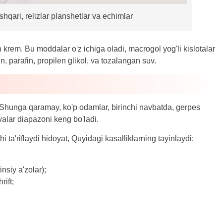
hqari, relizlar planshetlar va echimlar
krem. Bu moddalar o'z ichiga oladi, macrogol yog'li kislotalar
in, parafin, propilen glikol, va tozalangan suv.
hunga qaramay, ko'p odamlar, birinchi navbatda, gerpes
valar diapazoni keng bo'ladi.
i ta'riflaydi hidoyat, Quyidagi kasalliklarning tayinlaydi:
insiy a'zolar);
rift;