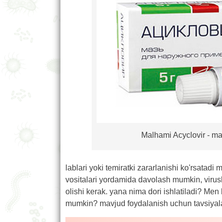
Malhami Acyclovir - max
lablari yoki temiratki zararlanishi ko'rsatad
vositalari yordamida davolash mumkin, virus
olishi kerak. yana nima dori ishlatiladi? Men
mumkin? mavjud foydalanish uchun tavsiyal