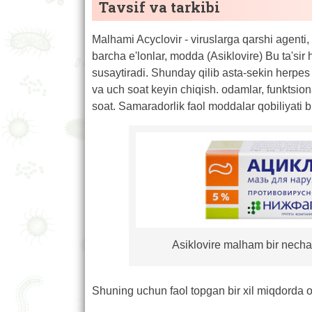
Tavsif va tarkibi
Malhami Acyclovir - viruslarga qarshi agent
barcha e'lonlar, modda (Asiklovire) Bu ta'sir 
susaytiradi. Shunday qilib asta-sekin herpes 
va uch soat keyin chiqish. odamlar, funktsi
soat. Samaradorlik faol moddalar qobiliyati bil
Asiklovire malham bir necha 
Shuning uchun faol topgan bir xil miqdorda 