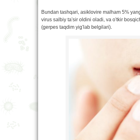
Bundan tashqari, asiklovire malham 5% yangi
virus salbiy ta'sir oldini oladi, va o'tkir bo
(gerpes taqdim yig'lab belgilari).