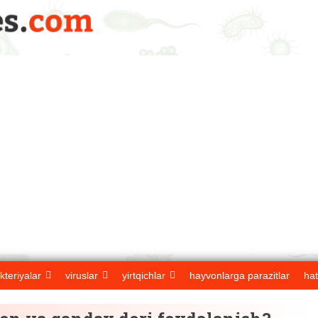
kteriyalar
viruslar
yirtqichlar
hayvonlarga parazitlar
hat