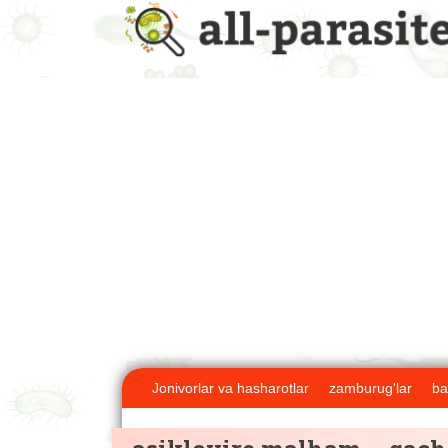
Jonivorlar va hasharotlar
zamburug'lar
ba