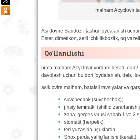
malham Acyclovir tas
Asiklovire Sandoz - tashqi foydalanish uchun 
Ester, dimetikon, setil ichkilikbozlik, oq vazel
Qo'llanilishi
nima malham Acyclovir yordam beradi dan? S
davolash uchun bu dori foydalanish, deb, ilo
asiklovire malham, batafsil tavsiyalar va qarsh
suvchechak (suvchechak);
jinsiy temiratki (shilliq zararlanish j
zona, gerpes virusi sabab 1 va 2 sh
stomatit (herpetik);
teri yuzasida uçuklarda;
Shox parda yallig'lanishi (keratit).