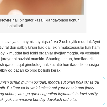
lovire hali bir qator kasalliklar davolash uchun
ishlatiladi
hni tavsiya qilmaymiz, ayniqsa 1 va 2 uch oylik muddat. Ayni
iviral dori salbiy ta'siri haqida, lekin mutaxassislar hali ham
oylik muddat faol ichki organlar rivojlanmoqda, va vositalari,
u jarayonni buzishi mumkin. Shuning uchun, homiladorlik
sh qaror, faqat ginekolog hal, kuzatib homiladorlik. onasiga
iy oqibatlari ko'proq bo'lishi kerak.
shunish uchun muhim bo'lgan, modda sut bilan bola tanasiga
nib. Bu jigar va buyrak funktsional yura boshlagan jiddiy
ng uchun, virusga qarshi agentlari foydalanish davri sun'iy
erak, yoki hammasini bunday davolash rad qilish.