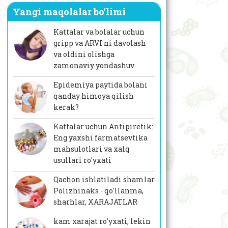
Yangi maqolalar bo'limi
Kattalar va bolalar uchun
gripp va ARVI ni davolash
va oldini olishga
zamonaviy yondashuv
Epidemiya paytida bolani
qanday himoya qilish
kerak?
Kattalar uchun Antipiretik:
Eng yaxshi farmatsevtika
mahsulotlari va xalq
usullari ro'yxati
Qachon ishlatiladi shamlar
Polizhinaks - qo'llanma,
sharhlar, XARAJATLAR
kam xarajat ro'yxati, lekin