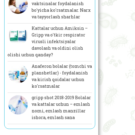
vaktsinalar foydalanish
bo'yicha ko'rsatmalar. Narx
va tayyorlash sharhlar
Kattalar uchun Amiksin –
Gripp va o'tkir respirator
virusli infektsiyalar
davolash va oldini olish
olishi uchun qanday?
Anaferon bolalar (tomchi va
planshetlar) - foydalanish
va kirish qoidalar uchun
ko'rsatmalar
gripp shot 2018-2019 Bolalar
va kattalar uchun – emlash
nomi, emlash manzillar
ishora, emlash sana