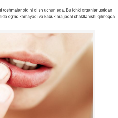
 toshmalar oldini olish uchun ega, Bu ichki organlar ustidan
sqichida og'riq kamayadi va kabuklara jadal shakllanishi qilmoqda