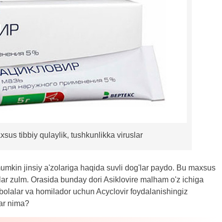
sus tibbiy qulaylik, tushkunlikka viruslar
i mumkin jinsiy a'zolariga haqida suvli dog'lar paydo. Bu maxsus
lar zulm. Orasida bunday dori Asiklovire malham o'z ichiga
 bolalar va homilador uchun Acyclovir foydalanishingiz
ar nima?