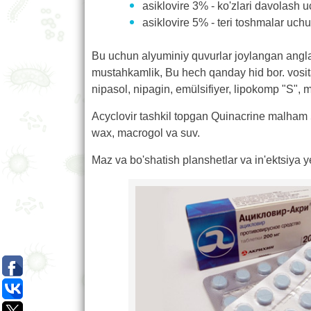
asiklovire 3% - ko'zlari davolash u
asiklovire 5% - teri toshmalar uch
Bu uchun alyuminiy quvurlar joylangan angla
mustahkamlik, Bu hech qanday hid bor. vositala
nipasol, nipagin, emülsifiyer, lipokomp "S",
Acyclovir tashkil topgan Quinacrine malham 5
wax, macrogol va suv.
Maz va bo'shatish planshetlar va in'ektsiya y