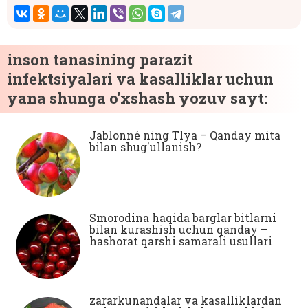
inson tanasining parazit
infektsiyalari va kasalliklar uchun
yana shunga o'xshash yozuv sayt:
Jablonné ning Tlya – Qanday mita
bilan shug'ullanish?
Smorodina haqida barglar bitlarni
bilan kurashish uchun qanday –
hashorat qarshi samarali usullari
zararkunandalar va kasalliklardan