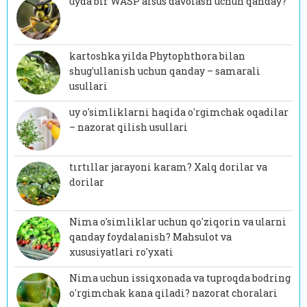
uyda bir WASP afsus davolash uchun qanday?
kartoshka yilda Phytophthora bilan
shug'ullanish uchun qanday – samarali
usullari
uy o'simliklarni haqida o'rgimchak oqadilar
– nazorat qilish usullari
tırtıllar jarayoni karam? Xalq dorilar va
dorilar
Nima o'simliklar uchun qo'ziqorin va ularni
qanday foydalanish? Mahsulot va
xususiyatlari ro'yxati
Nima uchun issiqxonada va tuproqda bodring
o'rgimchak kana qiladi? nazorat choralari