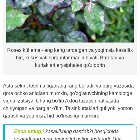
Roses külleme - eng keng tarqalgan va yoqimsiz kasallik
biri, xususiyati surgunlar mag'lubiyati, Barglari va
kurtaklari erysiphales qo'ziqorin
Asta-sekin, toshma jigarrang rang bo'ladi, va barg yuzasida
qora ochko aniqlash mumkin, qo'zg'atuvchining kamolotga
signalizatsiya. Chang bo'lib Axloq tuzatish natijasida
chiriyotgan va barglar o'lim. Ta'sir kurtaklari gul yoki yomon
qarash va yoqimsiz hid bo'lmasligi mumkin.
Esda tuting,!
kasallikning dastlabki bosqichida
sezilarli darajada immunitet ustiga tushiradi, Ular