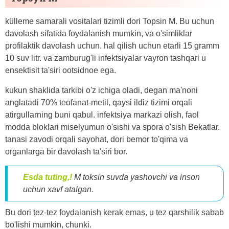
külleme samarali vositalari tizimli dori Topsin M. Bu uchun
davolash sifatida foydalanish mumkin, va o'simliklar
profilaktik davolash uchun. hal qilish uchun etarli 15 gramm
10 suv litr. va zamburug'li infektsiyalar vayron tashqari u
ensektisit ta'siri ootsidnoe ega.
kukun shaklida tarkibi o'z ichiga oladi, degan ma'noni
anglatadi 70% teofanat-metil, qaysi ildiz tizimi orqali
atirgullarning buni qabul. infektsiya markazi olish, faol
modda bloklari miselyumun o'sishi va spora o'sish Bekatlar.
tanasi zavodi orqali sayohat, dori bemor to'qima va
organlarga bir davolash ta'siri bor.
Esda tuting,!
M toksin suvda yashovchi va inson
uchun xavf atalgan.
Bu dori tez-tez foydalanish kerak emas, u tez qarshilik sabab
bo'lishi mumkin, chunki.