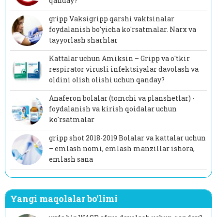
qanday?
gripp Vaksigripp qarshi vaktsinalar
foydalanish bo'yicha ko'rsatmalar. Narx va
tayyorlash sharhlar
Kattalar uchun Amiksin – Gripp va o'tkir
respirator virusli infektsiyalar davolash va
oldini olish olishi uchun qanday?
Anaferon bolalar (tomchi va planshetlar) -
foydalanish va kirish qoidalar uchun
ko'rsatmalar
gripp shot 2018-2019 Bolalar va kattalar uchun
– emlash nomi, emlash manzillar ishora,
emlash sana
Yangi maqolalar bo'limi