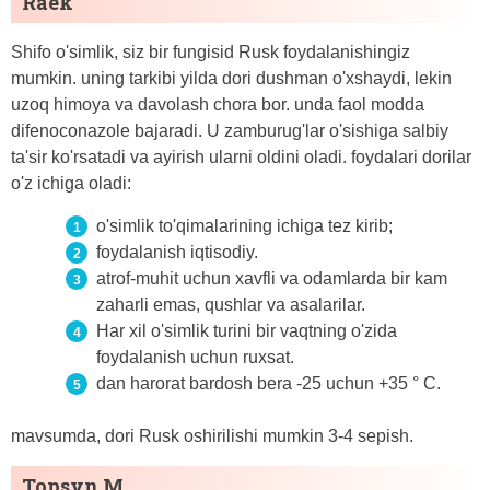
Raek
Shifo o'simlik, siz bir fungisid Rusk foydalanishingiz
mumkin. uning tarkibi yilda dori dushman o'xshaydi, lekin
uzoq himoya va davolash chora bor. unda faol modda
difenoconazole bajaradi. U zamburug'lar o'sishiga salbiy
ta'sir ko'rsatadi va ayirish ularni oldini oladi. foydalari dorilar
o'z ichiga oladi:
o'simlik to'qimalarining ichiga tez kirib;
foydalanish iqtisodiy.
atrof-muhit uchun xavfli va odamlarda bir kam
zaharli emas, qushlar va asalarilar.
Har xil o'simlik turini bir vaqtning o'zida
foydalanish uchun ruxsat.
dan harorat bardosh bera -25 uchun +35 ° C.
mavsumda, dori Rusk oshirilishi mumkin 3-4 sepish.
Topsyn M