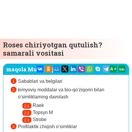
Roses chiriyotgan qutulish?
samarali vositasi
maqola Mundarija:
A +
va-
Sabablari va belgilari
kimyoviy moddalar va bio-qo'ziqorin bilan
o'simliklarning davolash
Raek
Topsyn M
Strobe
Profilaktik chiqish o'simliklar