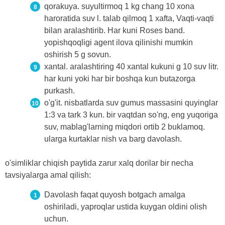
qorakuya. suyultirmoq 1 kg chang 10 xona
haroratida suv l. talab qilmoq 1 xafta, Vaqti-vaqti
bilan aralashtirib. Har kuni Roses band.
yopishqoqligi agent ilova qilinishi mumkin
oshirish 5 g sovun.
xantal. aralashtiring 40 xantal kukuni g 10 suv litr.
har kuni yoki har bir boshqa kun butazorga
purkash.
o'g'it. nisbatlarda suv gumus massasini quyinglar
1:3 va tark 3 kun. bir vaqtdan so'ng, eng yuqoriga
suv, mablag'larning miqdori ortib 2 buklamoq.
ularga kurtaklar nish va barg davolash.
o'simliklar chiqish paytida zarur xalq dorilar bir necha
tavsiyalarga amal qilish:
Davolash faqat quyosh botgach amalga
oshiriladi, yaproqlar ustida kuygan oldini olish
uchun.