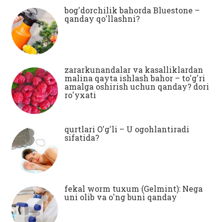
bog'dorchilik bahorda Bluestone –
qanday qo'llashni?
zararkunandalar va kasalliklardan
malina qayta ishlash bahor – to'g'ri
amalga oshirish uchun qanday? dori
ro'yxati
qurtlari O'g'li – U ogohlantiradi
sifatida?
fekal worm tuxum (Gelmint): Nega
uni olib va ​​o'ng buni qanday