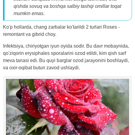
qishda sovuq va boshqa salbiy tashqi omillar toqat
mumkin emas.
Ko'p hollarda, chang zarbalar ko'tarildi 2 turlari Roses -
remontant va gibrid choy.
Infektsiya, chiriyotgan iyun oyida sodir. Bu davr mobaynida,
qo'ziqorin erysiphales sporalarini ozod etildi, kim qish sarf
meva tanasi edi. Bu quyi barglar ozod jarayonini boshlaydi,
va oxir-oqibat butun zavod ushlaydi.