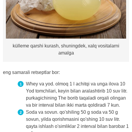
külleme qarshi kurash, shuningdek, xalq vositalarni
amalga
eng samarali retseptlar bor:
Whey va yod. olmoq 1 l achitqi va unga ilova 10
Yod tomchilari, keyin bilan aralashtirib 10 suv litr.
purkagichining The borib taqaladi orqali olingan
va bir interval bilan ikki marta qoldiradi 7 kun.
Soda va sovun. qo'shiling 50 g soda va 50 g
sovun, yilda qorishmasini qo'shing 10 suv litr.
qayta ishlash o'simliklar 2 interval bilan barobar 1