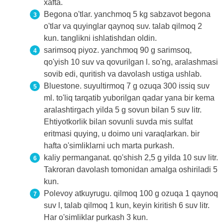
xafta.
Begona o'tlar. yanchmoq 5 kg sabzavot begona
o'tlar va quyinglar qaynoq suv. talab qilmoq 2
kun. tanglikni ishlatishdan oldin.
sarimsoq piyoz. yanchmoq 90 g sarimsoq,
qo'yish 10 suv va qovurilgan l. so'ng, aralashmasi
sovib edi, quritish va davolash ustiga ushlab.
Bluestone. suyultirmoq 7 g ozuqa 300 issiq suv
ml. to'liq tarqatib yuborilgan qadar yana bir kema
aralashtirgach yilda 5 g sovun bilan 5 suv litr.
Ehtiyotkorlik bilan sovunli suvda mis sulfat
eritmasi quying, u doimo uni varaqlarkan. bir
hafta o'simliklarni uch marta purkash.
kaliy permanganat. qo'shish 2,5 g yilda 10 suv litr.
Takroran davolash tomonidan amalga oshiriladi 5
kun.
Polevoy atkuyrugu. qilmoq 100 g ozuqa 1 qaynoq
suv l, talab qilmoq 1 kun, keyin kiritish 6 suv litr.
Har o'simliklar purkash 3 kun.