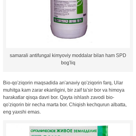
samarali antifungal kimyoviy moddalar bilan ham SPD
bog'liq
Bio-qo'ziqorin maqsadida an'anaviy qo'ziqorin farq, Ular
muhitga kam zarar ekanligini, bir zaif ta'sir bor va himoya
harakatlar qisqa davri bor. Qayta ishlash zavodi bio-
qo'ziqorin bir necha marta bor. Chiqish kechqurun albatta,
eng yaxshi emas.