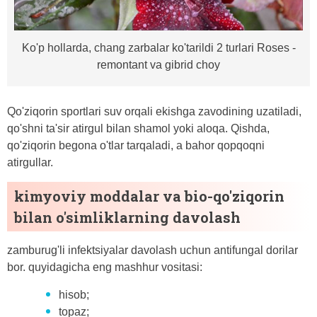
Ko'p hollarda, chang zarbalar ko'tarildi 2 turlari Roses -
remontant va gibrid choy
Qo'ziqorin sportlari suv orqali ekishga zavodining uzatiladi,
qo'shni ta'sir atirgul bilan shamol yoki aloqa. Qishda,
qo'ziqorin begona o'tlar tarqaladi, a bahor qopqoqni
atirgullar.
kimyoviy moddalar va bio-qo'ziqorin
bilan o'simliklarning davolash
zamburug'li infektsiyalar davolash uchun antifungal dorilar
bor. quyidagicha eng mashhur vositasi:
hisob;
topaz;