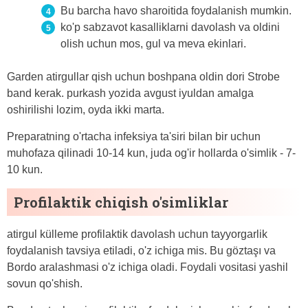
Bu barcha havo sharoitida foydalanish mumkin.
ko'p sabzavot kasalliklarni davolash va oldini
olish uchun mos, gul va meva ekinlari.
Garden atirgullar qish uchun boshpana oldin dori Strobe
band kerak. purkash yozida avgust iyuldan amalga
oshirilishi lozim, oyda ikki marta.
Preparatning o'rtacha infeksiya ta'siri bilan bir uchun
muhofaza qilinadi 10-14 kun, juda og'ir hollarda o'simlik - 7-
10 kun.
Profilaktik chiqish o'simliklar
atirgul külleme profilaktik davolash uchun tayyorgarlik
foydalanish tavsiya etiladi, o'z ichiga mis. Bu göztaşı va
Bordo aralashmasi o'z ichiga oladi. Foydali vositasi yashil
sovun qo'shish.