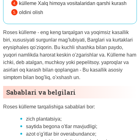
külleme Xalq himoya vositalaridan qarshi kurash
oldini olish
Roses külleme - eng keng tarqalgan va yoqimsiz kasallik
biri, xususiyati surgunlar mag'lubiyati, Barglari va kurtaklari
erysiphales qo'ziqorin. Bu kuchli shashka bilan paydo,
yuqori namlikda harorat keskin o'zgarishlar va. Külleme ham
ichki, deb atalgan, muchkoy yoki pepelitsoy. yaproqlar va
asirlari oq karash bilan qoplangan - Bu kasallik asosiy
simptom bilan bog'liq, o'xshash un.
Sabablari va belgilari
Roses külleme tarqalishiga sabablari bor:
zich plantatsiya;
saytida begona o'tlar mavjudligi;
azot o'g'itlar bir overabundance;