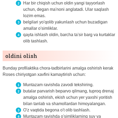
Har bir chiqish uchun oldin yangi tayyorlash
uchun, degan ma'noni anglatadi. Ular saqlash
lozim emas.
belgilari yo'qolib yakunlash uchun buzadigan
amallar o'simliklar.
qayta ishlash oldin, barcha ta'sir barg va kurtaklar
olib tashlash.
oldini olish
Bunday profilaktika chora-tadbirlarini amalga oshirish kerak
Roses chiriyotgan xavfini kamaytirish uchun:
Muntazam ravishda zavodi tekshiring.
butalar parvarish beparvo qilmang, tuproq drenaj
amalga oshirish, ekish uchun yer yaxshi yoritish
bilan tanlab va shamollardan himoyalangan.
O'z vaqtida begona o't olib tashlash.
Muntazam ravishda o'simliklarning suv va