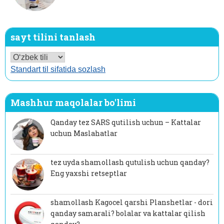
sayt tilini tanlash
Standart til sifatida sozlash
Mashhur maqolalar bo'limi
Qanday tez SARS qutilish uchun – Kattalar
uchun Maslahatlar
tez uyda shamollash qutulish uchun qanday?
Eng yaxshi retseptlar
shamollash Kagocel qarshi Planshetlar - dori
qanday samarali? bolalar va kattalar qilish