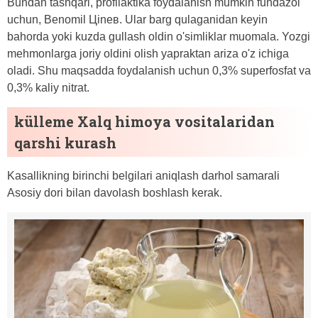
Bundan tashqari, profilaktika foydalanish mumkin fundazol
uchun, Benomil Цineʙ. Ular barg qulaganidan keyin
bahorda yoki kuzda gullash oldin o'simliklar muomala. Yozgi
mehmonlarga joriy oldini olish yapraktan ariza o'z ichiga
oladi. Shu maqsadda foydalanish uchun 0,3% superfosfat va
0,3% kaliy nitrat.
külleme Xalq himoya vositalaridan
qarshi kurash
Kasallikning birinchi belgilari aniqlash darhol samarali
Asosiy dori bilan davolash boshlash kerak.