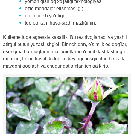
yomon qishloq xo'jaligi texnologiyasi;
oziq moddalar etishmasligi;
oldini olish yo'qligi;
tuproq kam havo-sızdırmazlığının.
Külleme juda agressiv kasallik. Bu tez rivojlanadi va yashil
atirgul butun yuzasi ishg'ol. Birinchidan, o'simlik oq dog'lar,
osongina barmoqlarini ma'lumotlarni o'chirib tashlashingiz
mumkin, Lekin kasallik dog'lar keyingi bosqichlari bir katta
maydoni qoplash va chuqur qatlamlari ichiga kirib.