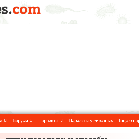
и
Вирусы
Паразиты
Паразиты у животных
Еще о па