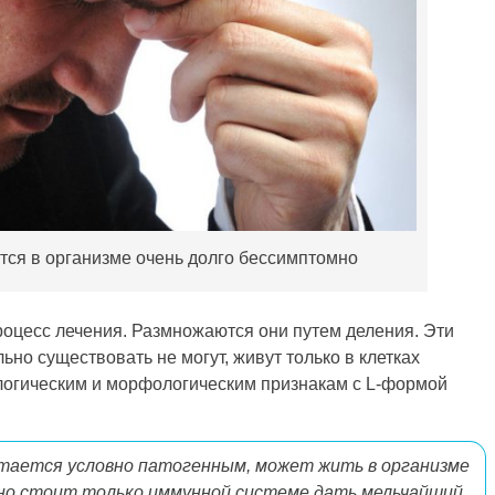
тся в организме очень долго бессимптомно
роцесс лечения. Размножаются они путем деления. Эти
ьно существовать не могут, живут только в клетках
логическим и морфологическим признакам с L-формой
тается условно патогенным, может жить в организме
но стоит только иммунной системе дать мельчайший