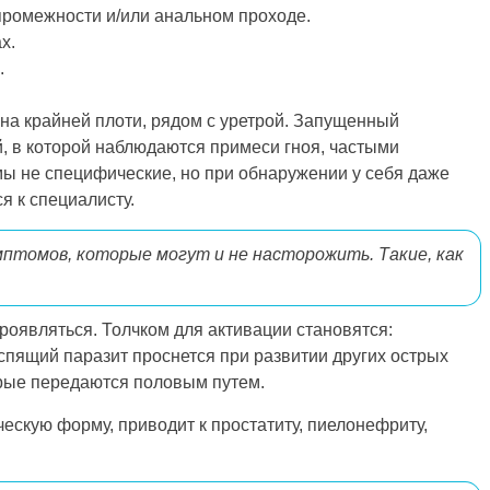
ромежности и/или анальном проходе.
х.
.
на крайней плоти, рядом с уретрой. Запущенный
, в которой наблюдаются примеси гноя, частыми
ы не специфические, но при обнаружении у себя даже
я к специалисту.
птомов, которые могут и не насторожить. Такие, как
роявляться. Толчком для активации становятся:
спящий паразит проснется при развитии других острых
орые передаются половым путем.
ескую форму, приводит к простатиту, пиелонефриту,