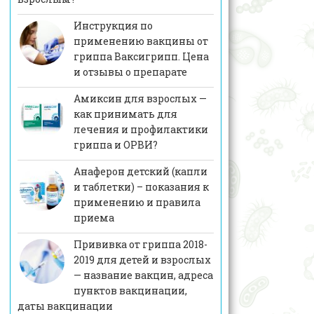
Инструкция по
применению вакцины от
гриппа Ваксигрипп. Цена
и отзывы о препарате
Амиксин для взрослых —
как принимать для
лечения и профилактики
гриппа и ОРВИ?
Анаферон детский (капли
и таблетки) – показания к
применению и правила
приема
Прививка от гриппа 2018-
2019 для детей и взрослых
— название вакцин, адреса
пунктов вакцинации,
даты вакцинации