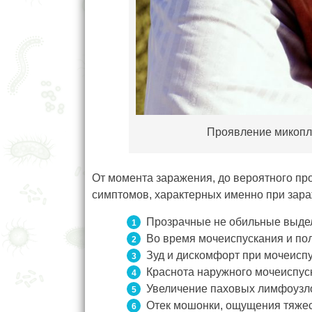
Проявление микопл
От момента заражения, до вероятного про
симптомов, характерных именно при зара
Прозрачные не обильные выдел
Во время мочеиспускания и пол
Зуд и дискомфорт при мочеиспу
Краснота наружного мочеиспуск
Увеличение паховых лимфоузл
Отек мошонки, ощущения тяжес