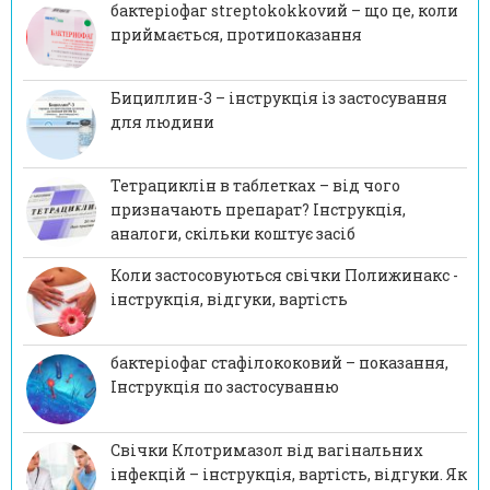
бактеріофаг streptokokkovий – що це, коли
приймається, протипоказання
Бициллин-3 – інструкція із застосування
для людини
Тетрациклін в таблетках – від чого
призначають препарат? Інструкція,
аналоги, скільки коштує засіб
Коли застосовуються свічки Полижинакс -
інструкція, відгуки, вартість
бактеріофаг стафілококовий – показання,
Інструкція по застосуванню
Свічки Клотримазол від вагінальних
інфекцій – інструкція, вартість, відгуки. Як