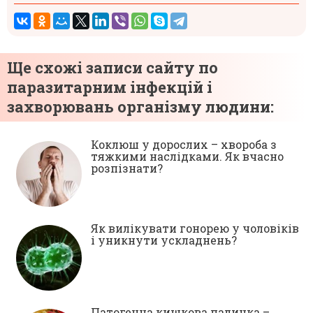
Ще схожі записи сайту по
паразитарним інфекцій і
захворювань організму людини:
Коклюш у дорослих – хвороба з
тяжкими наслідками. Як вчасно
розпізнати?
Як вилікувати гонорею у чоловіків
і уникнути ускладнень?
Патогенна кишкова паличка –