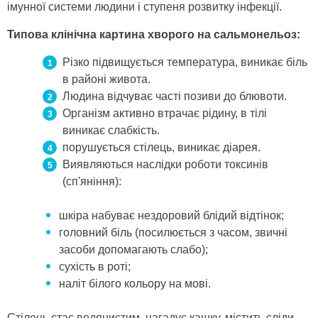
імунної системи людини і ступеня розвитку інфекції.
Типова клінічна картина хворого на сальмонельоз:
Різко підвищується температура, виникає біль
в районі живота.
Людина відчуває часті позиви до блювоти.
Організм активно втрачає рідину, в тілі
виникає слабкість.
порушується стілець, виникає діарея.
Виявляються наслідки роботи токсинів
(сп'яніння):
шкіра набуває нездоровий блідий відтінок;
головний біль (посилюється з часом, звичні
засоби допомагають слабо);
сухість в роті;
наліт білого кольору на мові.
Стілець стає водянистим, нагадує кашку, містить сліди