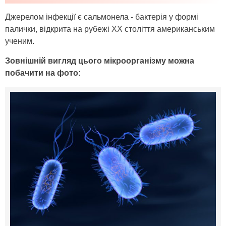
Джерелом інфекції є сальмонела - бактерія у формі
палички, відкрита на рубежі XX століття американським
ученим.
Зовнішній вигляд цього мікроорганізму можна
побачити на фото: