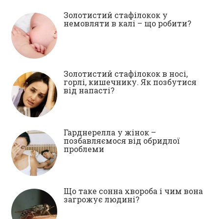
Золотистий стафілокок у
немовляти в калі – що робити?
Золотистий стафілокок в носі,
горлі, кишечнику. Як позбутися
від напасті?
Гарднерелла у жінок –
позбавляємося від обридлої
проблеми
Що таке сонна хвороба і чим вона
загрожує людині?