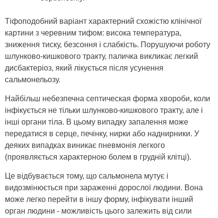
Тіфоподобний варіант характерний схожістю клінічної
картини з черевним тифом: висока температура,
зниження тиску, безсоння і слабкість. Порушуючи роботу
шлунково-кишкового тракту, паличка викликає легкий
дисбактеріоз, який лікується після усунення
сальмонельозу.
Найбільш небезпечна септическая форма хвороби, коли
інфікується не тільки шлунково-кишкового тракту, але і
інші органи тіла. В цьому випадку запалення може
передатися в серце, печінку, нирки або наднирники. У
деяких випадках виникає пневмонія легкого
(проявляється характерною болем в грудній клітці).
Це відбувається тому, що сальмонела мутує і
видозмінюється при зараженні дорослої людини. Вона
може легко перейти в іншу форму, інфікувати інший
орган людини - можливість цього залежить від сили