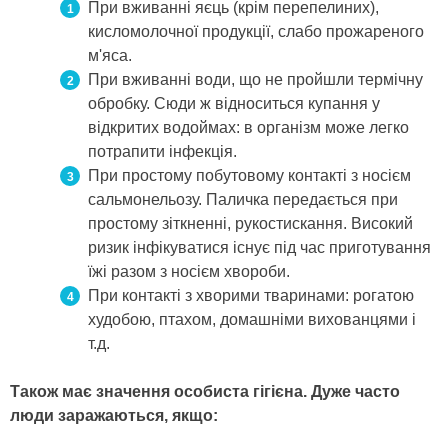
При вживанні яєць (крім перепелиних),
кисломолочної продукції, слабо прожареного
м'яса.
При вживанні води, що не пройшли термічну
обробку. Сюди ж відноситься купання у
відкритих водоймах: в організм може легко
потрапити інфекція.
При простому побутовому контакті з носієм
сальмонельозу. Паличка передається при
простому зіткненні, рукостискання. Високий
ризик інфікуватися існує під час приготування
їжі разом з носієм хвороби.
При контакті з хворими тваринами: рогатою
худобою, птахом, домашніми вихованцями і
т.д.
Також має значення особиста гігієна. Дуже часто
люди заражаються, якщо: