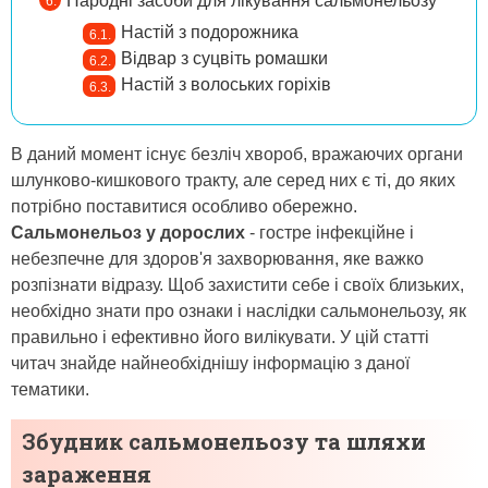
Народні засоби для лікування сальмонельозу
Настій з подорожника
Відвар з суцвіть ромашки
Настій з волоських горіхів
В даний момент існує безліч хвороб, вражаючих органи
шлунково-кишкового тракту, але серед них є ті, до яких
потрібно поставитися особливо обережно.
Сальмонельоз у дорослих
- гостре інфекційне і
небезпечне для здоров'я захворювання, яке важко
розпізнати відразу. Щоб захистити себе і своїх близьких,
необхідно знати про ознаки і наслідки сальмонельозу, як
правильно і ефективно його вилікувати. У цій статті
читач знайде найнеобхіднішу інформацію з даної
тематики.
Збудник сальмонельозу та шляхи
зараження