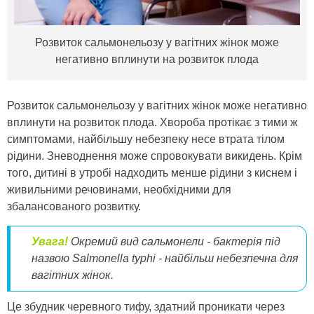
Розвиток сальмонельозу у вагітних жінок може
негативно вплинути на розвиток плода
Розвиток сальмонельозу у вагітних жінок може негативно
вплинути на розвиток плода. Хвороба протікає з тими ж
симптомами, найбільшу небезпеку несе втрата тілом
рідини. Зневоднення може спровокувати викидень. Крім
того, дитині в утробі надходить менше рідини з киснем і
живильними речовинами, необхідними для
збалансованого розвитку.
Увага!
Окремий вид сальмонели - бактерія під
назвою Salmonella typhi - найбільш небезпечна для
вагітних жінок.
Це збудник черевного тифу, здатний проникати через