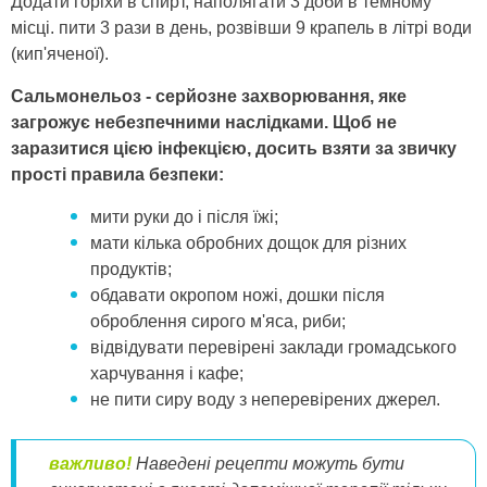
Додати горіхи в спирт, наполягати 3 доби в темному
місці. пити 3 рази в день, розвівши 9 крапель в літрі води
(кип'яченої).
Сальмонельоз - серйозне захворювання, яке
загрожує небезпечними наслідками. Щоб не
заразитися цією інфекцією, досить взяти за звичку
прості правила безпеки:
мити руки до і після їжі;
мати кілька обробних дощок для різних
продуктів;
обдавати окропом ножі, дошки після
оброблення сирого м'яса, риби;
відвідувати перевірені заклади громадського
харчування і кафе;
не пити сиру воду з неперевірених джерел.
важливо!
Наведені рецепти можуть бути