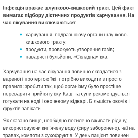
Інфекція вражає шлунково-кишковий тракт. Цей факт
вимагає підбору дієтичних продуктів харчування. На
час лікування виключаються:
харчування, подразнюючу органи шлунково-
кишкового тракту;
продукти, провокують утворення газів;
наваристі бульйони, «Складна» їжа.
Харчування на час лікування повинно складатися з
вареної і протертою їжі, потрібно виходити з просто
правила: зробити так, щоб організму було простіше
переварити прийняту їжу. Каші та супи рекомендується
готувати на воді і овочевому відварі. Більшість овочів і
фруктів запікати.
Як сказано вище, необхідно посилено вживати рідину,
використовуючи кип'ячену воду (сиру заборонено), чаї на
травах, компоти з сухофруктів. У день пацієнт повинен