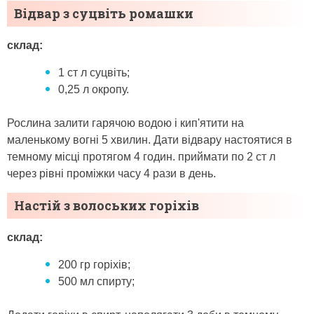
Відвар з суцвіть ромашки
склад:
1 ст л суцвіть;
0,25 л окропу.
Рослина залити гарячою водою і кип'ятити на
маленькому вогні 5 хвилин. Дати відвару настоятися в
темному місці протягом 4 годин. приймати по 2 ст л
через рівні проміжки часу 4 рази в день.
Настій з волоських горіхів
склад:
200 гр горіхів;
500 мл спирту;