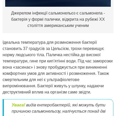
Джерелом інфекції сальмонельоз є сальмонела -
бактерія у формі палички, відкрита на рубежі XX
століття американським ученим
Ідеальна температура для розмноження бактерії
становить 37 градусів за Цельсієм, трохи перевищує
норму людського тіла. Паличка нестійка до високої
температури, гине при кип'ятінні води. Під час заморозки
вона «засинає» і знову пробуджується при виникненні
комфортних умов для активності і розмноження. Також
смертельним для неї є ультрафіолетове
випромінювання. Бактерії живуть у шлунку, надаючи
деструктивний вплив на організм саме звідти.
Увага!
видів ентеробактерій, які можуть бути
причиною сальмонельозу, налічується понад дві