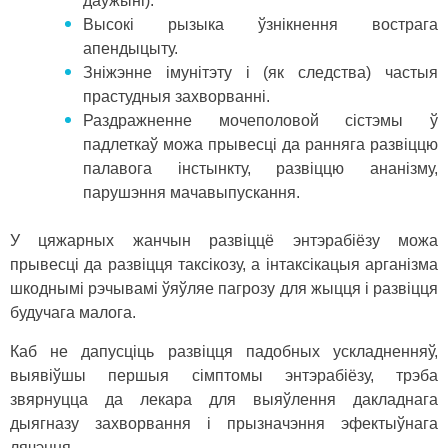
даўжыні).
Высокі рызыка ўзнікнення вострага
апендыцыту.
Зніжэнне імунітэту і (як следства) частыя
прастудныя захворванні.
Раздражненне мочеполовой сістэмы ў
падлеткаў можа прывесці да ранняга развіццю
палавога інстынкту, развіццю ананізму,
парушэння мачавыпускання.
У цяжарных жанчын развіццё энтэрабіёзу можа
прывесці да развіцця таксікозу, а інтаксікацыя арганізма
шкоднымі рэчывамі ўяўляе пагрозу для жыцця і развіцця
будучага малога.
Каб не дапусціць развіцця падобных ускладненняў,
выявіўшы першыя сімптомы энтэрабіёзу, трэба
звярнуцца да лекара для выяўлення дакладнага
дыягназу захворвання і прызначэння эфектыўнага
лячэння.