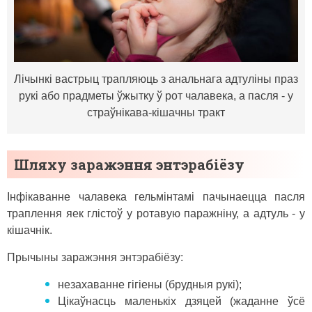
Лічынкі вастрыц трапляюць з анальнага адтуліны праз
рукі або прадметы ўжытку ў рот чалавека, а пасля - у
страўнікава-кішачны тракт
Шляху заражэння энтэрабіёзу
Інфікаванне чалавека гельмінтамі пачынаецца пасля
траплення яек глістоў у ротавую паражніну, а адтуль - у
кішачнік.
Прычыны заражэння энтэрабіёзу:
незахаванне гігіены (брудныя рукі);
Цікаўнасць маленькіх дзяцей (жаданне ўсё