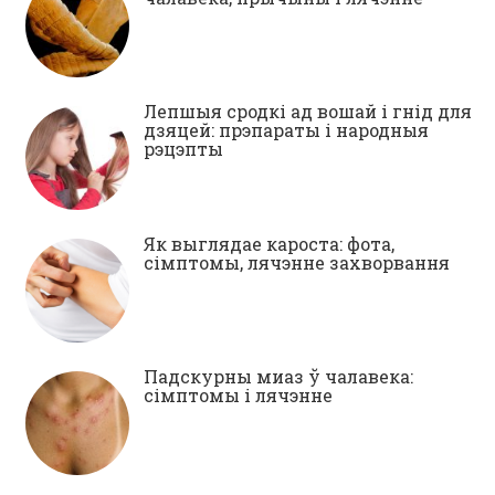
Лепшыя сродкі ад вошай і гнід для
дзяцей: прэпараты і народныя
рэцэпты
Як выглядае кароста: фота,
сімптомы, лячэнне захворвання
Падскурны миаз ў чалавека:
сімптомы і лячэнне