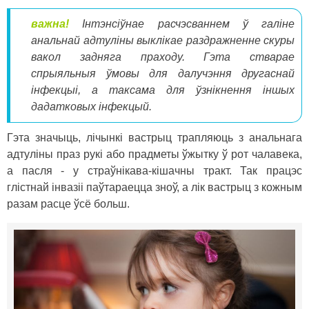
важна!
Інтэнсіўнае расчэсваннем ў галіне
анальнай адтуліны выклікае раздражненне скуры
вакол задняга праходу. Гэта стварае
спрыяльныя ўмовы для далучэння другаснай
інфекцыі, а таксама для ўзнікнення іншых
дадатковых інфекцый.
Гэта значыць, лічынкі вастрыц трапляюць з анальнага
адтуліны праз рукі або прадметы ўжытку ў рот чалавека,
а пасля - у страўнікава-кішачны тракт. Так працэс
глістнай інвазіі паўтараецца зноў, а лік вастрыц з кожным
разам расце ўсё больш.