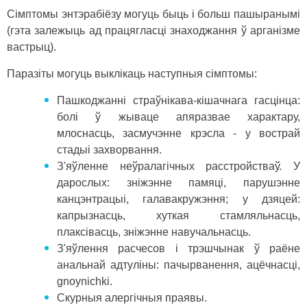
Сімптомы энтэрабіёзу могуць быць і больш пашыранымі
(гэта залежыць ад працягласці знаходжання ў арганізме
вастрыц).
Паразіты могуць выклікаць наступныя сімптомы:
Пашкоджанні страўнікава-кішачнага гасцінца:
болі ў жываце апяразвае характару,
млоснасць, засмучэнне крэсла - у вострай
стадыі захворвання.
З'яўленне неўралагічных расстройстваў. У
дарослых: зніжэнне памяці, парушэнне
канцэнтрацыі, галавакружэння; у дзяцей:
капрызнасць, хуткая стамляльнасць,
плаксівасць, зніжэнне навучальнасць.
З'яўлення расчесов і трэшчынак ў раёне
анальнай адтуліны: пачырванення, ацёчнасці,
gnoynichki.
Скурныя алергічныя праявы.