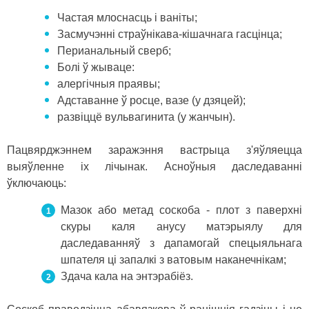
Частая млоснасць і ваніты;
Засмучэнні страўнікава-кішачнага гасцінца;
Перианальный сверб;
Болі ў жываце:
алергічныя праявы;
Адставанне ў росце, вазе (у дзяцей);
развіццё вульвагинита (у жанчын).
Пацвярджэннем заражэння вастрыца з'яўляецца
выяўленне іх лічынак. Асноўныя даследаванні
ўключаюць:
Мазок або метад соскоба - плот з паверхні
скуры каля анусу матэрыялу для
даследаванняў з дапамогай спецыяльнага
шпателя ці запалкі з ватовым наканечнікам;
Здача кала на энтэрабіёз.