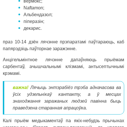
вермокс;
Naftamon;
Альбендазол;
піперазін;
декарис.
праз 10-14 дзён лячэнне прэпаратамі паўтараюць, каб
папярэдзіць паўторнае заражэнне.
Анцігельмінтное лячэнне дапаўняюць прыёмам
сарбентаў, ачышчальнымі клізмамі, антысептычнымі
крэмамі.
важна!
Лячыць энтэрабіёз трэба адначасова ва
ўсіх удзельнікаў кантакту, а ў месцах
знаходжання заражаных людзей павінна быць
праведзена старанная апрацоўка.
Калі прыём медыкаментаў па якіх-небудзь прычынах