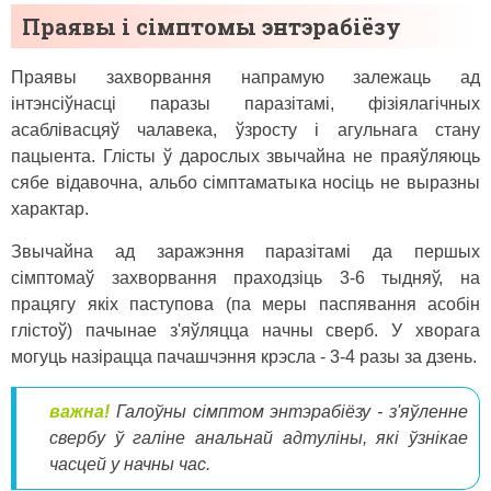
Праявы і сімптомы энтэрабіёзу
Праявы захворвання напрамую залежаць ад
інтэнсіўнасці паразы паразітамі, фізіялагічных
асаблівасцяў чалавека, ўзросту і агульнага стану
пацыента. Глісты ў дарослых звычайна не праяўляюць
сябе відавочна, альбо сімптаматыка носіць не выразны
характар.
Звычайна ад заражэння паразітамі да першых
сімптомаў захворвання праходзіць 3-6 тыдняў, на
працягу якіх паступова (па меры паспявання асобін
глістоў) пачынае з'яўляцца начны сверб. У хворага
могуць назірацца пачашчэння крэсла - 3-4 разы за дзень.
важна!
Галоўны сімптом энтэрабіёзу - з'яўленне
свербу ў галіне анальнай адтуліны, які ўзнікае
часцей у начны час.