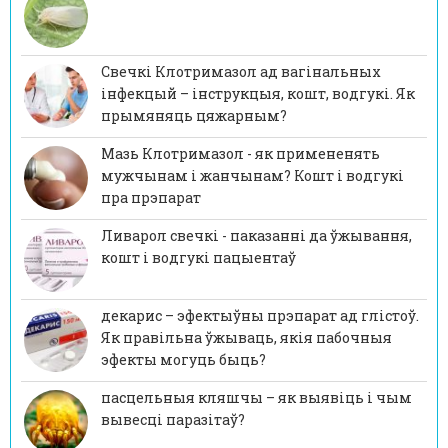
Свечкі Клотримазол ад вагінальных
інфекцый – інструкцыя, кошт, водгукі. Як
прымяняць цяжарным?
Мазь Клотримазол - як примененять
мужчынам і жанчынам? Кошт і водгукі
пра прэпарат
Ливарол свечкі - паказанні да ўжывання,
кошт і водгукі пацыентаў
декарис – эфектыўны прэпарат ад глістоў.
Як правільна ўжываць, якія пабочныя
эфекты могуць быць?
пасцельныя кляшчы – як выявіць і чым
вывесці паразітаў?