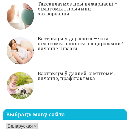
Таксаплазмоз пры цяжарнасці –
сімптомы і прычыны
захворвання
Вастрыцы у дарослых – якія
сімптомы павінны насцярожыць?
лячэнне інвазій
Вастрыцы ў дзяцей: сімптомы,
лячэнне, прафілактыка
Выбраць мову сайта