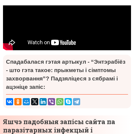
Спадабалася гэтая артыкул - “Энтэрабіёз
- што гэта такое: прыкметы і сімптомы
захворвання”? Падзяліцеся з сябрамі і
ацэніце запіс:
Яшчэ падобныя запісы сайта па
паразітарных інфекцый і