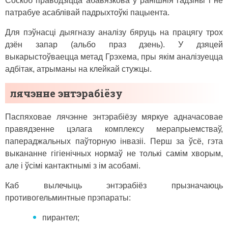
Соскоб праводзіцца абавязкова ў ранішнія гадзіны і не
патрабуе асаблівай падрыхтоўкі пацыента.
Для пэўнасці дыягназу аналізу бяруць на працягу трох
дзён запар (альбо праз дзень). У дзяцей
выкарыстоўваецца метад Грэхема, пры якім аналізуецца
адбітак, атрыманы на клейкай стужцы.
лячэнне энтэрабіёзу
Паспяховае лячэнне энтэрабіёзу мяркуе адначасовае
правядзенне цэлага комплексу мерапрыемстваў,
папераджальных паўторную інвазіі. Перш за ўсё, гэта
выкананне гігіенічных нормаў не толькі самім хворым,
але і ўсімі кантактнымі з ім асобамі.
Каб вылечыць энтэрабіёз прызначаюць
противогельминтные прэпараты:
пирантел;