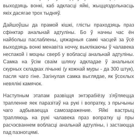
выходзяць вонкі, каб адкласці яйкі, жыццяздольнасць
якіх дасягае трох тыдняў.
Дайшоўшы да прамой кішкі, глісты праходзяць праз
сфінктар анальнай адтуліны. Бо ў начны час ён
найбольш паслаблены, цяжарныя самкі часцей за ўсё
выходзяць вонкі менавіта ноччу, выклікаючы ў чалавека
неспакой і моцны сверб у вобласці анальнай адтуліны.
Самка на ўсім сваім шляху адкладае ў анальных
скурных складках лічынкі (у кожнай муры - да 300 штук),
пасля чаго гіне. Загінулая самка выглядае, як ўсохлых
невялікі камячок.
Наступным этапам развіцця энтэрабіёзу з'яўляецца
трапленне яек паразітаў на рукі і вопратку, з прычыны
чаго адбываецца самозаражение. Яйкі вастрыц
трапляюць на рукі чалавека праз вопратку ці пры
расчэсваннем вобласці анальнай адтуліны, і застаюцца
пад пазногцямі.