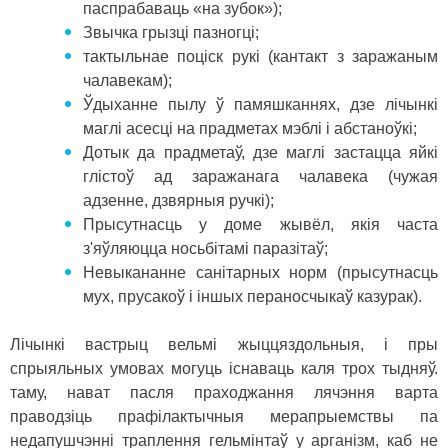
паспрабаваць «на зубок»);
Звычка грызці пазногці;
тактыльнае поціск рукі (кантакт з заражаным
чалавекам);
Ўдыханне пылу ў памяшканнях, дзе лічынкі
маглі асесці на прадметах мэблі і абстаноўкі;
Дотык да прадметаў, дзе маглі застацца яйкі
глістоў ад заражанага чалавека (чужая
адзенне, дзвярныя ручкі);
Прысутнасць у доме жывёл, якія часта
з'яўляюцца носьбітамі паразітаў;
Невыкананне санітарных норм (прысутнасць
мух, прусакоў і іншых пераносчыкаў казурак).
Лічынкі вастрыц вельмі жыццяздольныя, і пры
спрыяльных умовах могуць існаваць каля трох тыдняў.
таму, нават пасля праходжання лячэння варта
праводзіць прафілактычныя мерапрыемствы па
недапушчэнні траплення гельмінтаў у арганізм, каб не