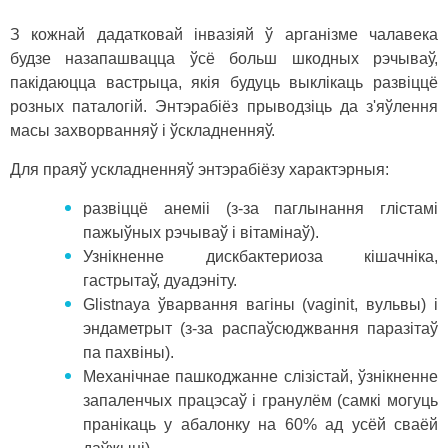
З кожнай дадатковай інвазіяй ў арганізме чалавека
будзе назапашвацца ўсё больш шкодных рэчываў,
пакідаюцца вастрыца, якія будуць выклікаць развіццё
розных паталогій. Энтэрабіёз прыводзіць да з'яўлення
масы захворванняў і ўскладненняў.
Для праяў ускладненняў энтэрабіёзу характэрныя:
развіццё анеміі (з-за паглынання глістамі
пажыўных рэчываў і вітамінаў).
Узнікненне дискбактериоза кішачніка,
гастрытаў, дуадэніту.
Glistnaya ўварвання вагіны (vaginit, вульвы) і
эндаметрыт (з-за распаўсюджвання паразітаў
па пахвіны).
Механічнае пашкоджанне слізістай, ўзнікненне
запаленчых працэсаў і гранулём (самкі могуць
пранікаць у абалонку на 60% ад усёй сваёй