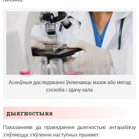
Асноўныя даследаванні ўключаюць мазок або метад
соскоба і здачу кала
дыягностыка
Паказаннямі да правядзення дыягностыкі энтэрабіёзу
з'яўляецца з'яўленне наступных прыкмет: