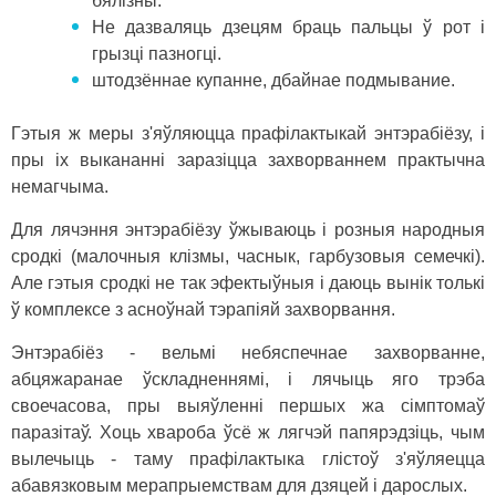
бялізны.
Не дазваляць дзецям браць пальцы ў рот і
грызці пазногці.
штодзённае купанне, дбайнае подмывание.
Гэтыя ж меры з'яўляюцца прафілактыкай энтэрабіёзу, і
пры іх выкананні заразіцца захворваннем практычна
немагчыма.
Для лячэння энтэрабіёзу ўжываюць і розныя народныя
сродкі (малочныя клізмы, часнык, гарбузовыя семечкі).
Але гэтыя сродкі не так эфектыўныя і даюць вынік толькі
ў комплексе з асноўнай тэрапіяй захворвання.
Энтэрабіёз - вельмі небяспечнае захворванне,
абцяжаранае ўскладненнямі, і лячыць яго трэба
своечасова, пры выяўленні першых жа сімптомаў
паразітаў. Хоць хвароба ўсё ж лягчэй папярэдзіць, чым
вылечыць - таму прафілактыка глістоў з'яўляецца
абавязковым мерапрыемствам для дзяцей і дарослых.