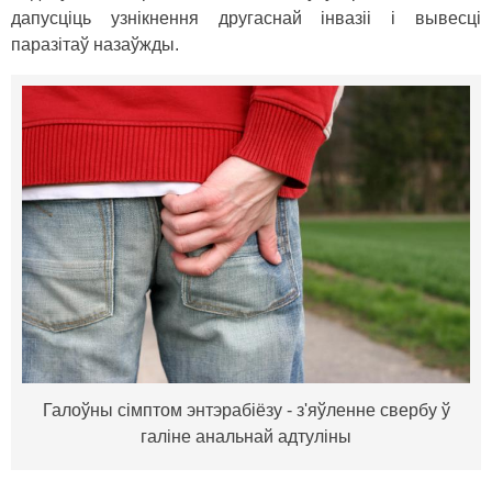
дапусціць узнікнення другаснай інвазіі і вывесці
паразітаў назаўжды.
Галоўны сімптом энтэрабіёзу - з'яўленне свербу ў
галіне анальнай адтуліны