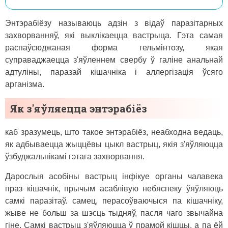
Энтэрабіёзу называюць адзін з відаў паразітарных
захворванняў, які выклікаецца вастрыца. Гэта самая
распаўсюджаная форма гельмінтозу, якая
суправаджаецца з'яўленнем свербу ў галіне анальнай
адтуліны, паразай кішачніка і аллергізація ўсяго
арганізма.
Як з'яўляецца энтэрабіёз
каб зразумець, што такое энтэрабіёз, неабходна ведаць,
як адбываецца жыццёвы цыкл вастрыц, якія з'яўляюцца
ўзбуджальнікамі гэтага захворвання.
Дарослыя асобіны вастрыц інфікуе органы чалавека
праз кішачнік, прычым асаблівую небяспеку ўяўляюць
самкі паразітаў. самец, перасоўваючыся па кішачніку,
жыве не больш за шэсць тыдняў, пасля чаго звычайна
гіне. Самкі вастрыц з'яўляюцца ў прамой кішцы, а па ёй