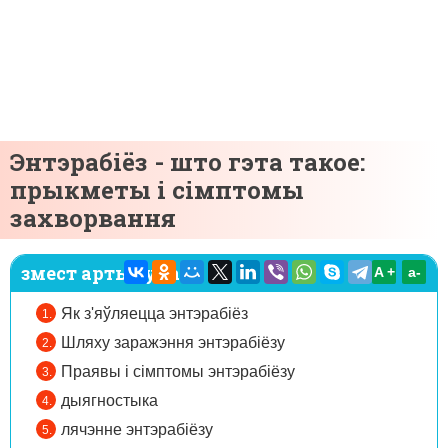
Энтэрабіёз - што гэта такое:
прыкметы і сімптомы
захворвання
змест артыкула:
A +
а-
Як з'яўляецца энтэрабіёз
Шляху заражэння энтэрабіёзу
Праявы і сімптомы энтэрабіёзу
дыягностыка
лячэнне энтэрабіёзу