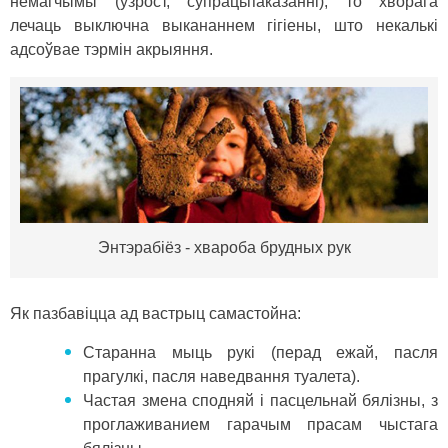
немагчымы (ўзрост, супрацьпаказанні), то хворага
лечаць выключна выкананнем гігіены, што некалькі
адсоўвае тэрмін акрыяння.
Энтэрабіёз - хвароба брудных рук
Як пазбавіцца ад вастрыц самастойна:
Старанна мыць рукі (перад ежай, пасля
прагулкі, пасля наведвання туалета).
Частая змена сподняй і пасцельнай бялізны, з
проглаживанием гарачым прасам чыстага