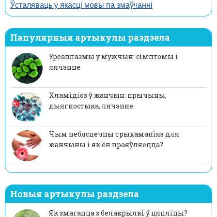
Ўсталяваць у якасці мовы па змаўчанні
Папулярныя артыкулы раздзела
Уреаплазмы у мужчын: сімптомы і
лячэнне
Хламідіоз ў жанчын: прычыны,
дыягностыка, лячэнне
Чым небяспечны трыхаманіяз для
жанчыны і як ён праяўляецца?
Новыя артыкулы раздзела
Як змагацца з белакрылкі ў цяпліцы?