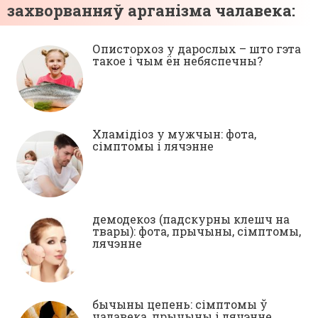
захворванняў арганізма чалавека:
Описторхоз у дарослых – што гэта
такое і чым ён небяспечны?
Хламідіоз у мужчын: фота,
сімптомы і лячэнне
демодекоз (падскурны клешч на
твары): фота, прычыны, сімптомы,
лячэнне
бычыны цепень: сімптомы ў
чалавека, прычыны і лячэнне