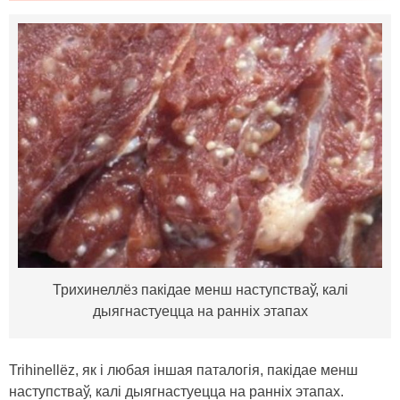
Трихинеллёз пакідае менш наступстваў, калі
дыягнастуецца на ранніх этапах
Trihinellёz, як і любая іншая паталогія, пакідае менш
наступстваў, калі дыягнастуецца на ранніх этапах.