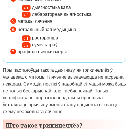
дыягностыка кала
лабараторная дыягностыка
метады лячэння
нетрадыцыйная медыцына
расторопша
сумесь траў
прафілактычныя меры
Пры пастаноўцы такога дыягназу, як трихинеллёз ў
чалавека, сімптомы і лячэнне вызначаюцца непасрэдна
лекарам. Самодіагностікі ў падобнай сітуацыі можа быць
не толькі бескарыснай, але і небяспечнай. Толькі
кваліфікаваны паразітолаг здольны правільна
ўсталяваць прычыну змены стану пацыента і скласці
схему неабходнага лячэння.
Што такое трихинеллёз?