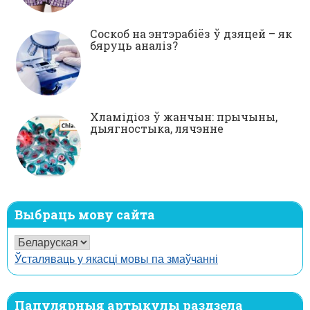
Соскоб на энтэрабіёз ў дзяцей – як
бяруць аналіз?
Хламідіоз ў жанчын: прычыны,
дыягностыка, лячэнне
Выбраць мову сайта
Ўсталяваць у якасці мовы па змаўчанні
Папулярныя артыкулы раздзела