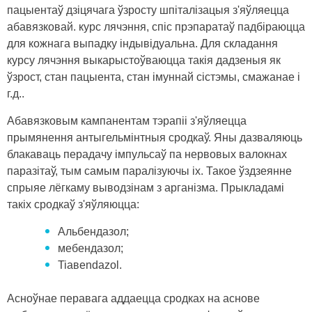
пацыентаў дзіцячага ўзросту шпіталізацыя з'яўляецца
абавязковай. курс лячэння, спіс прэпаратаў падбіраюцца
для кожнага выпадку індывідуальна. Для складання
курсу лячэння выкарыстоўваюцца такія дадзеныя як
ўзрост, стан пацыента, стан імуннай сістэмы, смажанае і
г.д..
Абавязковым кампанентам тэрапіі з'яўляецца
прымянення антыгельмінтныя сродкаў. Яны дазваляюць
блакаваць перадачу імпульсаў па нервовых валокнах
паразітаў, тым самым паралізуючы іх. Такое ўздзеянне
спрыяе лёгкаму выводзінам з арганізма. Прыкладамі
такіх сродкаў з'яўляюцца:
Альбендазол;
мебендазол;
Tiaʙendazol.
Асноўнае перавага аддаецца сродках на аснове