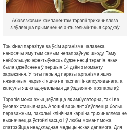
Абавязковым кампанентам тэрапіі трихиниллеза
з'яўляецца прымянення антыгельмінтныя сродкаў
Трыхінел паразітуе ва ўсім арганізме чалавека,
наносячы яму тым самым непапраўную шкоду. Таму
найбольшую эфектыўнасць будзе несці тэрапія, якая
была здзейснена ў першыя 14 дзён з моманту
заражэння. У гэты перыяд паразы арганізма яшчэ
нязначныя, чарвякі яшчэ не паспелі інкапсуляванага, а
капсулы яшчэ адчувальныя да ўздзеяння прэпаратаў.
Тэрапія можа ажыццяўляцца як амбулаторна, так і ва
ўмовах стацыянара. Апошні варыянт з'яўляецца больш
пераважным, паколькі клінічная карціна трихинеллёза не
вызначаецца ўстойлівасцю і ў любы момант можа
спатрэбіцца неадкладная медыцынская дапамога. Для