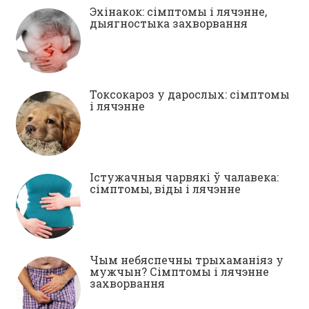
Эхінакок: сімптомы і лячэнне,
дыягностыка захворвання
Токсокароз у дарослых: сімптомы
і лячэнне
Істужачныя чарвякі ў чалавека:
сімптомы, віды і лячэнне
Чым небяспечны трыхаманіяз у
мужчын? Сімптомы і лячэнне
захворвання