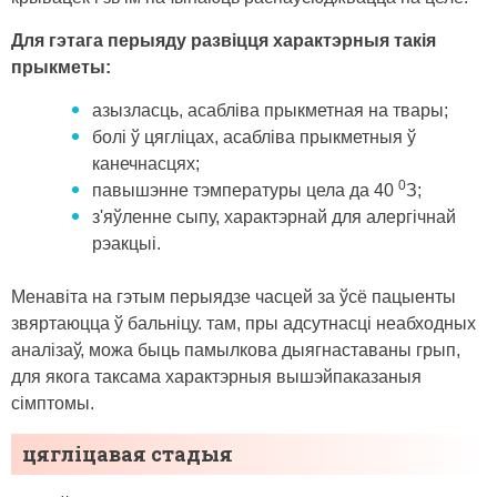
Для гэтага перыяду развіцця характэрныя такія
прыкметы:
азызласць, асабліва прыкметная на твары;
болі ў цягліцах, асабліва прыкметныя ў
канечнасцях;
0
павышэнне тэмпературы цела да 40
З;
з'яўленне сыпу, характэрнай для алергічнай
рэакцыі.
Менавіта на гэтым перыядзе часцей за ўсё пацыенты
звяртаюцца ў бальніцу. там, пры адсутнасці неабходных
аналізаў, можа быць памылкова дыягнаставаны грып,
для якога таксама характэрныя вышэйпаказаныя
сімптомы.
цягліцавая стадыя