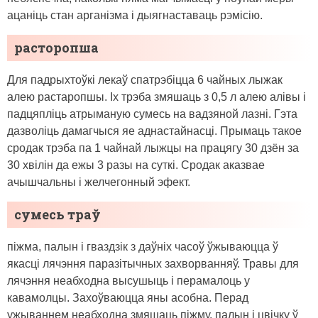
ацаніць стан арганізма і дыягнаставаць рэмісію.
расторопша
Для падрыхтоўкі лекаў спатрэбіцца 6 чайных лыжак
алею растаропшы. Іх трэба змяшаць з 0,5 л алею алівы і
падцяпліць атрыманую сумесь на вадзяной лазні. Гэта
дазволіць дамагчыся яе аднастайнасці. Прымаць такое
сродак трэба па 1 чайнай лыжцы на працягу 30 дзён за
30 хвілін да ежы 3 разы на суткі. Сродак аказвае
ачышчальны і желчегонный эфект.
сумесь траў
піжма, палын і гваздзік з даўніх часоў ўжываюцца ў
якасці лячэння паразітычных захворванняў. Травы для
лячэння неабходна высушыць і перамалоць у
кавамолцы. Захоўваюцца яны асобна. Перад
ужываннем неабходна змяшаць піжму, палын і цвічку ў