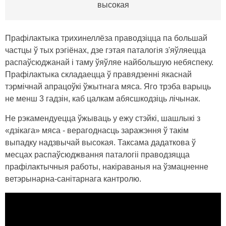
высокая
Прафілактыка трихинеллёза праводзіцца па большай
частцы ў тых рэгіёнах, дзе гэтая паталогія з'яўляецца
распаўсюджанай і таму ўяўляе найбольшую небяспеку.
Прафілактыка складаецца ў правядзенні якаснай
тэрмічнай апрацоўкі ўжытнага мяса. Яго трэба варыць
не менш 3 гадзін, каб цалкам абясшкодзіць лічынак.
Не рэкамендуецца ўжываць у ежу стэйкі, шашлыкі з
«дзікага» мяса - верагоднасць заражэння ў такім
выпадку надзвычай высокая. Таксама дадаткова ў
месцах распаўсюджвання паталогіі праводзяцца
прафілактычныя работы, накіраваныя на ўзмацненне
ветэрынарна-санітарнага кантролю.