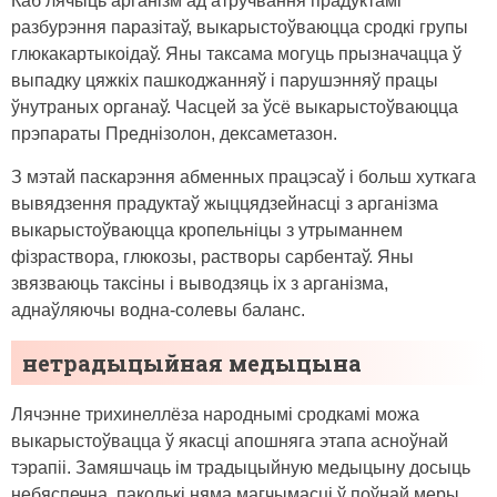
Каб лячыць арганізм ад атручвання прадуктамі
разбурэння паразітаў, выкарыстоўваюцца сродкі групы
глюкакартыкоідаў. Яны таксама могуць прызначацца ў
выпадку цяжкіх пашкоджанняў і парушэнняў працы
ўнутраных органаў. Часцей за ўсё выкарыстоўваюцца
прэпараты Преднізолон, дексаметазон.
З мэтай паскарэння абменных працэсаў і больш хуткага
вывядзення прадуктаў жыццядзейнасці з арганізма
выкарыстоўваюцца кропельніцы з утрыманнем
фізраствора, глюкозы, растворы сарбентаў. Яны
звязваюць таксіны і выводзяць іх з арганізма,
аднаўляючы водна-солевы баланс.
нетрадыцыйная медыцына
Лячэнне трихинеллёза народнымі сродкамі можа
выкарыстоўвацца ў якасці апошняга этапа асноўнай
тэрапіі. Замяшчаць ім традыцыйную медыцыну досыць
небяспечна, паколькі няма магчымасці ў поўнай меры