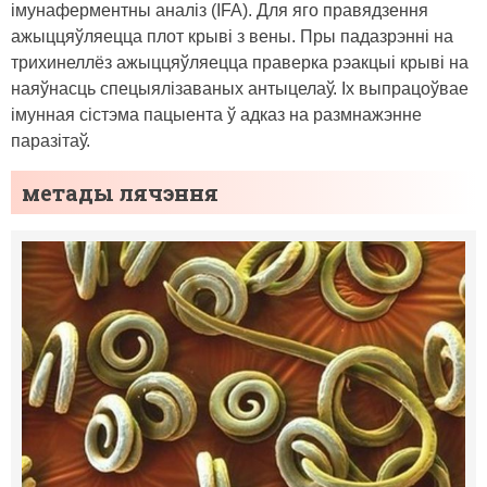
імунаферментны аналіз (IFA). Для яго правядзення
ажыццяўляецца плот крыві з вены. Пры падазрэнні на
трихинеллёз ажыццяўляецца праверка рэакцыі крыві на
наяўнасць спецыялізаваных антыцелаў. Іх выпрацоўвае
імунная сістэма пацыента ў адказ на размнажэнне
паразітаў.
метады лячэння