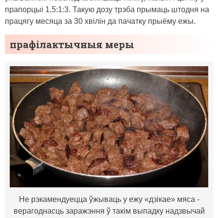
прапорцыі 1,5:1:3. Такую дозу трэба прымаць штодня на
працягу месяца за 30 хвілін да пачатку прыёму ежы.
прафілактычныя меры
Не рэкамендуецца ўжываць у ежу «дзікае» мяса -
верагоднасць заражэння ў такім выпадку надзвычай