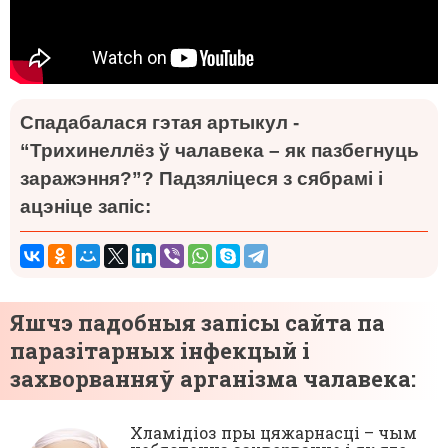
Спадабалася гэтая артыкул -
“Трихинеллёз ў чалавека – як пазбегнуць
заражэння?”? Падзяліцеся з сябрамі і
ацэніце запіс:
Яшчэ падобныя запісы сайта па
паразітарных інфекцый і
захворванняў арганізма чалавека:
Хламідіоз пры цяжарнасці – чым