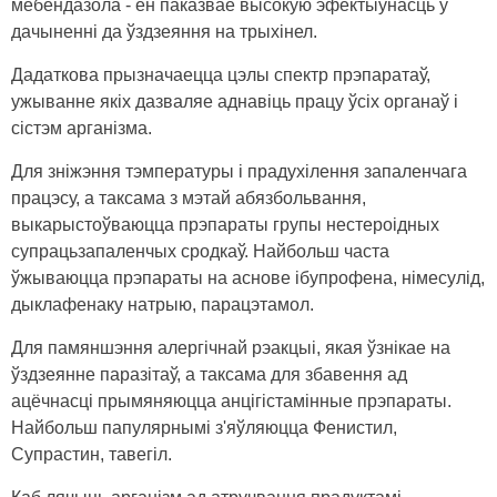
мебендазола - ён паказвае высокую эфектыўнасць у
дачыненні да ўздзеяння на трыхінел.
Дадаткова прызначаецца цэлы спектр прэпаратаў,
ужыванне якіх дазваляе аднавіць працу ўсіх органаў і
сістэм арганізма.
Для зніжэння тэмпературы і прадухілення запаленчага
працэсу, а таксама з мэтай абязбольвання,
выкарыстоўваюцца прэпараты групы нестероідных
супрацьзапаленчых сродкаў. Найбольш часта
ўжываюцца прэпараты на аснове ібупрофена, німесулід,
дыклафенаку натрыю, парацэтамол.
Для памяншэння алергічнай рэакцыі, якая ўзнікае на
ўздзеянне паразітаў, а таксама для збавення ад
ацёчнасці прымяняюцца анцігістамінные прэпараты.
Найбольш папулярнымі з'яўляюцца Фенистил,
Супрастин, тавегіл.