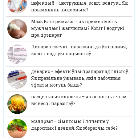
інфекцый – інструкцыя, кошт, водгукі. Як
прымяняць цяжарным?
Мазь Клотримазол - як примененять
мужчынам і жанчынам? Кошт і водгукі
пра прэпарат
Ливарол свечкі - паказанні да ўжывання,
кошт і водгукі пацыентаў
декарис – эфектыўны прэпарат ад глістоў.
Як правільна ўжываць, якія пабочныя
эфекты могуць быць?
пасцельныя кляшчы – як выявіць і чым
вывесці паразітаў?
малярыя – сімптомы і лячэнне ў
дарослых і дзяцей. Як зберагчы сябе?