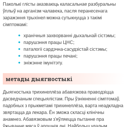
Паколькі глісты аказваюць каласальнае разбуральны
ўплыў на арганізм чалавека, пасля перанесенага
заражэння трыхінел можна сутыкнуцца з такімі
сімптомамі:
хранічныя захворванні дыхальнай сістэмы;
парушэння працы ЦНС;
паталогіі сардэчна-сасудзістай сістэмы;
парушэння працы печані;
зніжэнне імунітэту.
метады дыягностыкі
Дыягностыка трихинеллёза абавязкова праводзіцца
дасведчаным спецыялістам. Пры ўзнікненні сімптомаў,
падобных з прыкметамі трихинеллёза, варта неадкладна
звяртацца да лекара. Ён зможа скласці клінічны
анамнез. Абавязковым з'яўляецца пытанне пра
ўжыванне мяса ў апошнія дні. Найбольш удалым