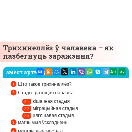
Трихинеллёз ў чалавека – як
пазбегнуць заражэння?
змест артыкула:
A +
а-
Што такое трихинеллёз?
Стадыі развіцця паразіта
кішачная стадыя
міграцыйная стадыя
цягліцавая стадыя
магчымыя ўскладненні
метады дыягностыкі