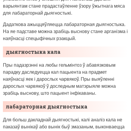
варыянтам стане прадастаўленне ўзору ўжытнага мяса
для лабараторнай дыягностыкі.
Дадаткова ажыццяўляецца лабараторная дыягностыка.
На яе падставе можна зрабіць выснову стане арганізма і
наяўнасці спецыфічных рэакцый.
дыягностыка кала
Пры падазрэнні на любы гельмінтоз ў абавязковым
парадку даследуецца кал пацыента на прадмет
наяўнасці яек і дарослых чарвякоў. Пры выяўленні
дарослых чарвякоў ў доследным матэрыяле можна
зрабіць выснову, што пацыент інфікаваны.
лабараторная дыягностыка
Для больш дакладнай дыягностыкі, калі аналіз кала не
паказаў вынікаў або вынік быў змазаным, выконваецца