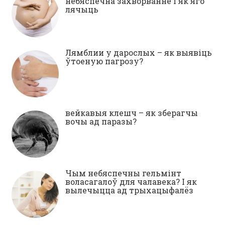
небяспечна захворванне і як яго
лячыць
Лямблии у дарослых – як выявіць
ўтоеную пагрозу?
вейкавыя клешч – як зберагчы
вочы ад паразы?
Чым небяспечны гельмінт
воласагалоў для чалавека? І як
вылечыцца ад трыхацыфалёз