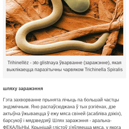
Trihinellёz - эto glistnaya ўварванне (заражэнне), якая
выклікаецца паразітычны чарвяком Trichinella Spiralis
шляху заражэння
Гэта захворванне прынята лічыць па большай частцы
эндэмічным. Яно распаўсюджана ў тых рэгіёнах, дзе
актыўна ўжываецца ў ежу мяса свіней (асабліва дзікіх),
барсукоў і мядзведзяў. Шлях заражэння - аральна-
ФЕКАЛЬНЫ. Крыніцай глістоў з'яўляецца мяса, у якога