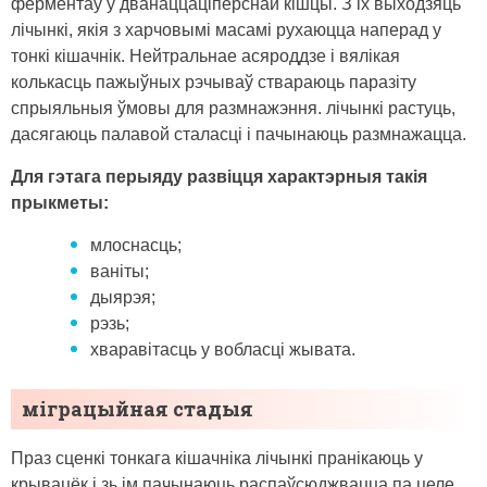
ферментаў у дванаццаціперснай кішцы. З іх выходзяць
лічынкі, якія з харчовымі масамі рухаюцца наперад у
тонкі кішачнік. Нейтральнае асяроддзе і вялікая
колькасць пажыўных рэчываў ствараюць паразіту
спрыяльныя ўмовы для размнажэння. лічынкі растуць,
дасягаюць палавой сталасці і пачынаюць размнажацца.
Для гэтага перыяду развіцця характэрныя такія
прыкметы:
млоснасць;
ваніты;
дыярэя;
рэзь;
хваравітасць у вобласці жывата.
міграцыйная стадыя
Праз сценкі тонкага кішачніка лічынкі пранікаюць у
крывацёк і зь ім пачынаюць распаўсюджвацца па целе.