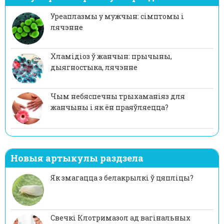
Уреаплазмы у мужчын: сімптомы і
лячэнне
Хламідіоз ў жанчын: прычыны,
дыягностыка, лячэнне
Чым небяспечны трыхаманіяз для
жанчыны і як ён праяўляецца?
Новыя артыкулы раздзела
Як змагацца з белакрылкі ў цяпліцы?
Свечкі Клотримазол ад вагінальных