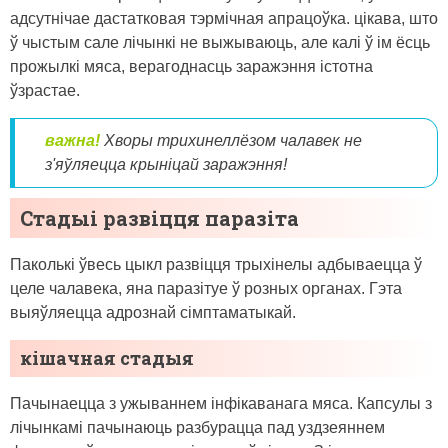
адсутнічае дастатковая тэрмічная апрацоўка. цікава, што
ў чыстым сале лічынкі не выжываюць, але калі ў ім ёсць
прожылкі мяса, верагоднасць заражэння істотна
ўзрастае.
важна!
Хворы трихинеллёзом чалавек не
з'яўляецца крыніцай заражэння!
Стадыі развіцця паразіта
Паколькі ўвесь цыкл развіцця трыхінелы адбываецца ў
целе чалавека, яна паразітуе ў розных органах. Гэта
выяўляецца адрознай сімптаматыкай.
кішачная стадыя
Пачынаецца з ужываннем інфікаванага мяса. Капсулы з
лічынкамі пачынаюць разбурацца пад уздзеяннем