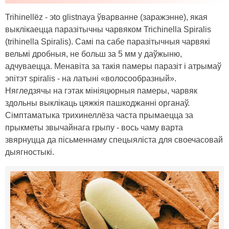
Trihinellёz - эto glistnaya ўварванне (заражэнне), якая
выклікаецца паразітычны чарвяком Trichinella Spiralis
(trihinella Spiralis). Самі па сабе паразітычныя чарвякі
вельмі дробныя, не больш за 5 мм у даўжыню,
адчуваецца. Менавіта за такія памеры паразіт і атрымаў
эпітэт spiralis - на латыні «волосообразный».
Нягледзячы на ​​гэтак мініяцюрныя памеры, чарвяк
здольны выклікаць цяжкія пашкоджанні органаў.
Сімптаматыка трихинеллёза часта прымаецца за
прыкметы звычайнага грыпу - вось чаму варта
звярнуцца да пісьменнаму спецыяліста для своечасовай
дыягностыкі.