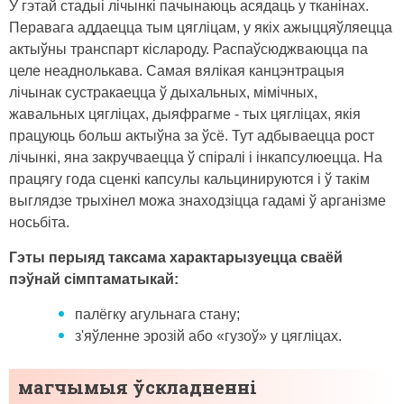
У гэтай стадыі лічынкі пачынаюць асядаць у тканінах.
Перавага аддаецца тым цягліцам, у якіх ажыццяўляецца
актыўны транспарт кіслароду. Распаўсюджваюцца па
целе неаднолькава. Самая вялікая канцэнтрацыя
лічынак сустракаецца ў дыхальных, мімічных,
жавальных цягліцах, дыяфрагме - тых цягліцах, якія
працуюць больш актыўна за ўсё. Тут адбываецца рост
лічынкі, яна закручваецца ў спіралі і інкапсулюецца. На
працягу года сценкі капсулы кальцинируются і ў такім
выглядзе трыхінел можа знаходзіцца гадамі ў арганізме
носьбіта.
Гэты перыяд таксама характарызуецца сваёй
пэўнай сімптаматыкай:
палёгку агульнага стану;
з'яўленне эрозій або «гузоў» у цягліцах.
магчымыя ўскладненні