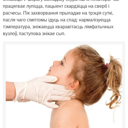
працягвае лупіцца, пацыент скардзіцца на сверб і
расчесы. Пік захворвання прыпадае на трэція суткі,
пасля чаго сімптомы ідуць на спад: нармалізуецца
тэмпература, зніжаецца хваравітасць лімфатычных
вузлоў, паступова знікае сып.