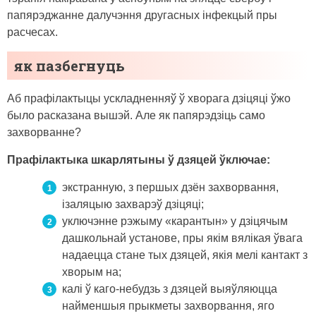
папярэджанне далучэння другасных інфекцый пры
расчесах.
як пазбегнуць
Аб прафілактыцы ускладненняў ў хворага дзіцяці ўжо
было расказана вышэй. Але як папярэдзіць само
захворванне?
Прафілактыка шкарлятыны ў дзяцей ўключае:
экстранную, з першых дзён захворвання,
ізаляцыю захварэў дзіцяці;
уключэнне рэжыму «карантын» у дзіцячым
дашкольнай установе, пры якім вялікая ўвага
надаецца стане тых дзяцей, якія мелі кантакт з
хворым на;
калі ў каго-небудзь з дзяцей выяўляюцца
найменшыя прыкметы захворвання, яго