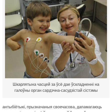
Шкарлятына часцей за ўсё дае ўскладненні на
галоўны орган сардэчна-сасудзістай сістэмы
антыбіётыкі, прызначаныя своечасова, дапамагаюць