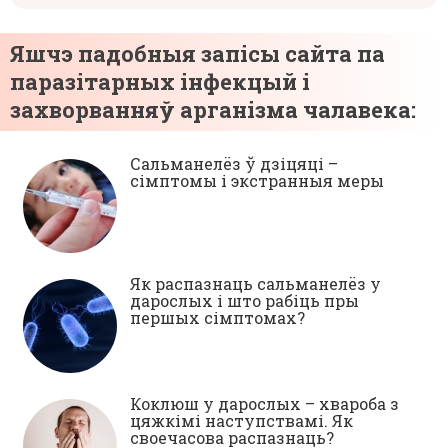
Яшчэ падобныя запісы сайта па
паразітарных інфекцый і
захворванняў арганізма чалавека:
Сальманелёз ў дзіцяці –
сімптомы і экстранныя меры
Як распазнаць сальманелёз у
дарослых і што рабіць пры
першых сімптомах?
Коклюш у дарослых – хвароба з
цяжкімі наступствамі. Як
своечасова распазнаць?