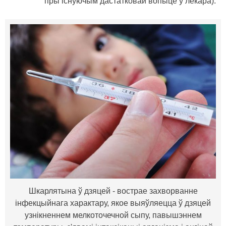
пры існуючым дастатковай вопыце ў лекара).
Шкарлятына ў дзяцей - вострае захворванне
інфекцыйнага характару, якое выяўляецца ў дзяцей
узнікненнем мелкоточечной сыпу, павышэннем