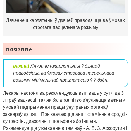
Лячэнне шкарлятыны ў дзяцей праводзіцца ва ўмовах
строгага пасцельнага рэжыму
лячэнне
важна!
Лячэнне шкарлятыны ў дзяцей
праводзіцца ва ўмовах строгага пасцельнага
рэжыму мінімальнай працягласцю ў 7 дзён.
Лекары настойліва рэкамендуюць выпіваць у суткі да 3
літраў вадкасці, так як багатае пітво з'яўляецца важным
умовай падтрымання працы ўнутраных органаў
захварэў дзіцяці. Прызначаюцца анцігістамінные сродкі -
супрастін, диазолин, піпольфен або іншыя.
Рэкамендуецца ўжыванне вітамінаў - А, Е, З. Аскорутин і