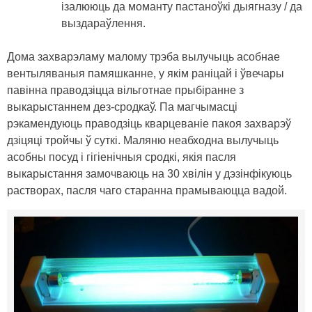
ізалююць да моманту пастаноўкі дыягназу / да
выздараўлення.
Дома захварэламу малому трэба вылучыць асобнае
вентыляваныя памяшканне, у якім раніцай і ўвечары
павінна праводзіцца вільготнае прыбіранне з
выкарыстаннем дез-сродкаў. Па магчымасці
рэкамендуюць праводзіць кварцеваніе пакоя захварэў
дзіцяці тройчы ў суткі. Маляню неабходна вылучыць
асобны посуд і гігіенічныя сродкі, якія пасля
выкарыстання замочваюць на 30 хвілін у дэзінфікуюць
растворах, пасля чаго старанна прамываюцца вадой.