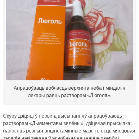
Апрацоўваць вобласць верхняга неба і міндалін
лекары раяць растворам «Люголя».
Скуру дзіцяці ў перыяд высыпанняў апрацоўваюць
растворам «Дыяментавы зялёны», дзіцячая прысыпка,
наносяць розныя анцігістамінные мазі, то ёсць мясцовая
тэрапія накіравана ў асноўным на зняцце свербу і