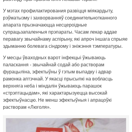
У мэтах профилактирования развіцця міякардыту,
рэўматызму і захворванняў соединительнотканного
апарата прызначаюцца несцероідные
супрацьзапаленчыя прэпараты. Часам лекар аддае
перавагу звычайнаму аспірыну, які апроч іншага спрыяе
здыманню болевага сіндрому і зніжэння тэмпературы.
У месцы ўваходных варот інфекцыі ўжываюць
паласкання - звычайнай содай або растворам
фурацыліна, эфектыўны ў гэтым выпадку і адвар
рамонка аптэчнай. У якасці прысыпкі на вобласць
верхняга неба і міндалін ўжываюць парашок
«стрэптацыдам», які характарызуецца высокай
эфектыўнасцю. Не менш эфектыўныя і апрацоўкі
растворам «Люголя».