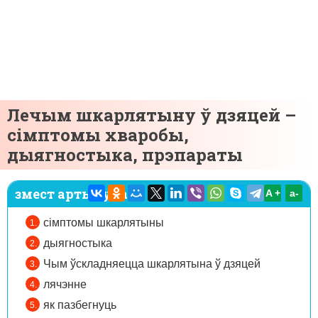
Лечым шкарлятыну ў дзяцей –
сімптомы хваробы,
дыягностыка, прэпараты
змест артыкула:
A +
а-
сімптомы шкарлятыны
дыягностыка
Чым ўскладняецца шкарлятына ў дзяцей
лячэнне
як пазбегнуць