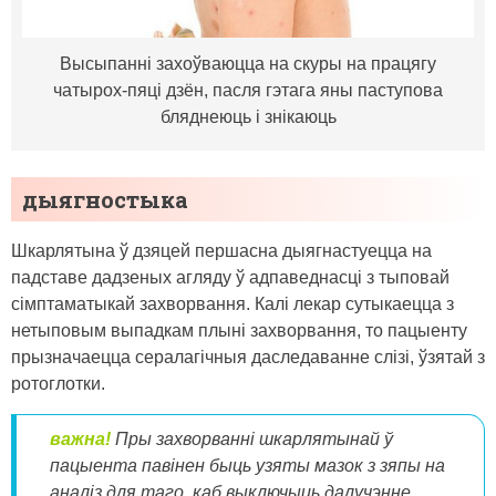
Высыпанні захоўваюцца на скуры на працягу
чатырох-пяці дзён, пасля гэтага яны паступова
бляднеюць і знікаюць
дыягностыка
Шкарлятына ў дзяцей першасна дыягнастуецца на
падставе дадзеных агляду ў адпаведнасці з тыповай
сімптаматыкай захворвання. Калі лекар сутыкаецца з
нетыповым выпадкам плыні захворвання, то пацыенту
прызначаецца сералагічныя даследаванне слізі, ўзятай з
ротоглотки.
важна!
Пры захворванні шкарлятынай ў
пацыента павінен быць узяты мазок з зяпы на
аналіз для таго, каб выключыць далучэнне