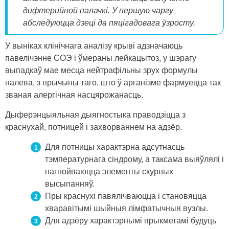
дифтерийной палачкі. У першую чаргу
абследуюцца дзеці да пяцігадовага ўзросту.
У выніках клінічнага аналізу крыві адзначаюць
павелічэнне СОЭ і ўмераны лейкацытоз, у шэрагу
выпадкаў мае месца нейтрафільны зрух формулы
налева, з прычыны таго, што ў арганізме фармуецца так
званая алергічная насцярожанасць.
Дыферэнцыяльная дыягностыка праводзіцца з
краснухай, потницей і захворваннем на адзёр.
Для потницы характэрна адсутнасць
тэмпературнага сіндрому, а таксама выяўлялі і
нагнойваюцца элементы скурных
высыпанняў.
Пры краснухі павялічваюцца і становяцца
хваравітымі шыйныя лімфатычныя вузлы.
Для адзёру характэрнымі прыкметамі будуць