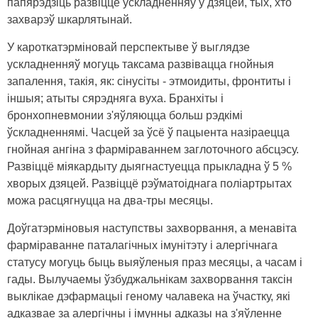
папярэдзіць развіццё ўскладненняў ў дзяцей, тых, хто
захварэў шкарлятынай.
У кароткатэрміновай перспектыве ў выглядзе
ускладненняў могуць таксама развівацца гнойныя
запалення, такія, як: сінусіты - этмоидиты, фронтиты і
іншыя; атыты сярэдняга вуха. Бранхіты і
бронхопневмонии з'яўляюцца больш рэдкімі
ўскладненнямі. Часцей за ўсё ў пацыента назіраецца
гнойная ангіна з фарміраваннем заглоточного абсцэсу.
Развіццё міякардыту дыягнастуецца прыкладна ў 5 %
хворых дзяцей. Развіццё рэўматоіднага поліартрытах
можа расцягнуцца на два-тры месяцы.
Доўгатэрміновыя наступствы захворвання, а менавіта
фарміраванне паталагічных імунітэту і алергічнага
статусу могуць быць выяўленыя праз месяцы, а часам і
гады. Вылучаемы ўзбуджальнікам захворвання таксін
выклікае дэфармацыі геному чалавека на ўчастку, які
адказвае за алергічны і імунны адказы на з'яўленне