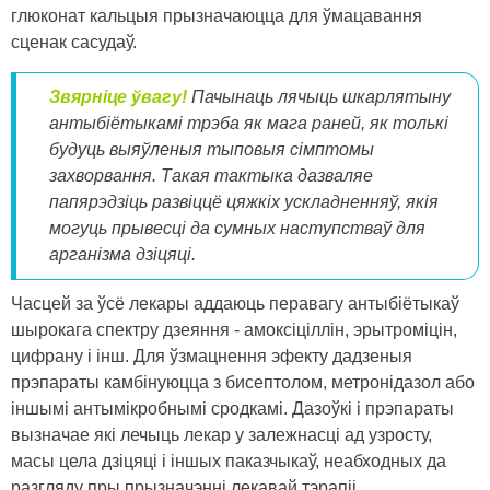
глюконат кальцыя прызначаюцца для ўмацавання
сценак сасудаў.
Звярніце ўвагу!
Пачынаць лячыць шкарлятыну
антыбіётыкамі трэба як мага раней, як толькі
будуць выяўленыя тыповыя сімптомы
захворвання. Такая тактыка дазваляе
папярэдзіць развіццё цяжкіх ускладненняў, якія
могуць прывесці да сумных наступстваў для
арганізма дзіцяці.
Часцей за ўсё лекары аддаюць перавагу антыбіётыкаў
шырокага спектру дзеяння - амоксіціллін, эрытроміцін,
цифрану і інш. Для ўзмацнення эфекту дадзеныя
прэпараты камбінуюцца з бисептолом, метронідазол або
іншымі антымікробнымі сродкамі. Дазоўкі і прэпараты
вызначае які лечыць лекар у залежнасці ад узросту,
масы цела дзіцяці і іншых паказчыкаў, неабходных да
разгляду пры прызначэнні лекавай тэрапіі.