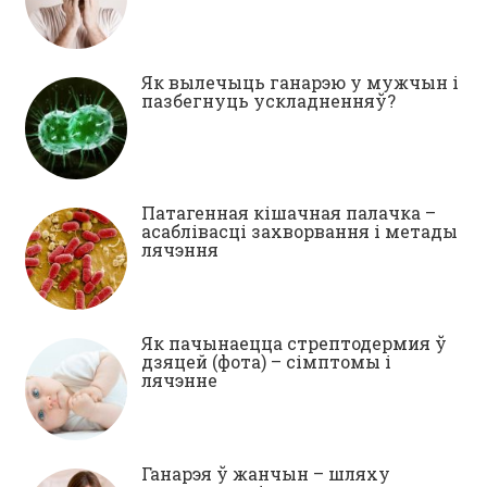
Як вылечыць ганарэю у мужчын і
пазбегнуць ускладненняў?
Патагенная кішачная палачка –
асаблівасці захворвання і метады
лячэння
Як пачынаецца стрептодермия ў
дзяцей (фота) – сімптомы і
лячэнне
Ганарэя ў жанчын – шляху