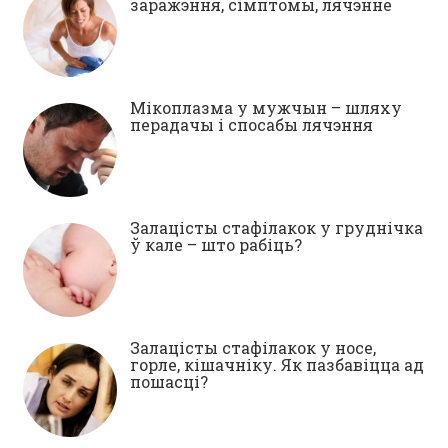
заражэння, сімптомы, лячэнне
Мікоплазма у мужчын – шляху
перадачы і спосабы лячэння
Залацісты стафілакок у груднічка
ў кале – што рабіць?
Залацісты стафілакок у носе,
горле, кішачніку. Як пазбавіцца ад
пошасці?