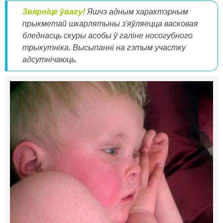
Звярніце ўвагу!
Яшчэ адным характэрным
прыкметай шкарлятыны з'яўляецца васковая
бледнасць скуры асобы ў галіне носогубного
трыкутніка. Высыпанні на гэтым участку
адсутнічаюць.