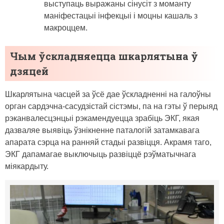
выступаць выражаны сінусіт з моманту
маніфестацыі інфекцыі і моцны кашаль з
макроццем.
Чым ўскладняецца шкарлятына ў
дзяцей
Шкарлятына часцей за ўсё дае ўскладненні на галоўны
орган сардэчна-сасудзістай сістэмы, па на гэты ў перыяд
рэканвалесцэнцыі рэкамендуецца зрабіць ЭКГ, якая
дазваляе выявіць ўзнікненне паталогій затамкавага
апарата сэрца на ранняй стадыі развіцця. Акрамя таго,
ЭКГ дапамагае выключыць развіццё рэўматычнага
міякардыту.