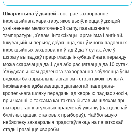
Шкарлятына ў дзяцей
- вострае захворванне
інфекцыйнага характару, якое выяўляецца ў дзяцей
узнікненнем мелкоточечной сыпу, павышэннем
тэмпературы, з'явамі інтаксікацыі арганізма і ангінай.
Інкубацыйны перыяд доўжыцца, як і ў многіх падобных
інфекцыйных захворванняў, ад 2 да 7 сутак. Але ў
шэрагу выпадкаў працягласць інкубацыйнага перыяду
можа скарачацца да 1 дня або расцягвацца да 10 сутак.
Ўзбуджальнікам дадзенага захворвання з'яўляецца ўсім
вядомы бактэрыяльны арганізм - стрэптакокі групы А.
Інфікаванне адбываецца з дапамогай паветрана-
кропельнага шляху перадачы ад хворых: падчас зносін,
пры чханні, а таксама кантактна-бытавым шляхам пры
выкарыстанні агульных прадметаў ужытку (пасцельнай
бялізны, цацак, сталовых прыбораў). Найбольшую
небяспеку захварэлыя прадстаўляюць на пачатковай
стадыі развіцця хваробы.