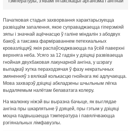
тэмпературы, з'явамі інтаксікацыі арганізма і ангінай
Пачатковая стадыя захворвання характарызуецца
развіццём запалення, якое суправаджаецца гіперэміяй
зяпы і значнай ацёчнасцю ў галіне міндалін з абодвух
бакоў, а таксама фарміраваннем петехиальных
кровазліццяў, якія распаўсюджваюцца па ўсёй паверхні
верхняга неба. Усяго за 12 гадзін у дзіцяці развіваецца
гнойная двухбаковая лакунарной ангіна, у шэрагу
выпадкаў хутка пераходзячая ў фазу некратычных
змяненняў з вялікай колькасцю гнойнага які адлучаецца.
Мова захварэў дзіцяці абкладзены шчыльным лёгка
выдаляемым налётам белаватага колеру.
На малюнку ніжэй вы выразна бачыце, як выглядае
ангіна пры шкарлятыне ў дзяцей, пры гэтым у дзіцяці
моцна падвышаецца тэмпература і павялічваюцца
рэгіянальных лімфавузлы.