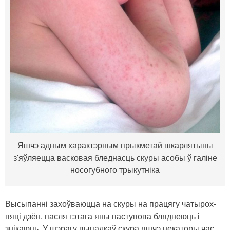
Яшчэ адным характэрным прыкметай шкарлятыны
з'яўляецца васковая бледнасць скуры асобы ў галіне
носогубного трыкутніка
Высыпанні захоўваюцца на скуры на працягу чатырох-
пяці дзён, пасля гэтага яны паступова бляднеюць і
знікаюць. У шэрагу выпадкаў скура яшчэ некаторы час