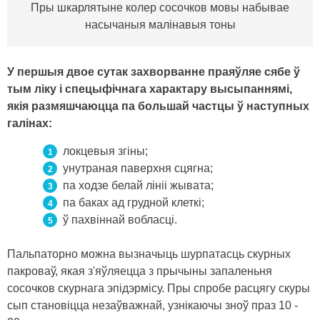
Пры шкарлятыне колер сосочков мовы набывае
насычаныя малінавыя тоны
У першыя двое сутак захворванне праяўляе сябе ў
тым ліку і спецыфічнага характару высыпаннямі,
якія размяшчаюцца па большай частцы ў наступных
галінах:
локцевыя згіны;
унутраная паверхня сцягна;
па ходзе белай лініі жывата;
па баках ад грудной клеткі;
ў пахвіннай вобласці.
Пальпаторно можна вызначыць шурпатасць скурных
пакроваў, якая з'яўляецца з прычыны запаленьня
сосочков скурнага эпідэрмісу. Пры спробе расцягу скуры
сып становіцца незаўважнай, узнікаючы зноў праз 10 -