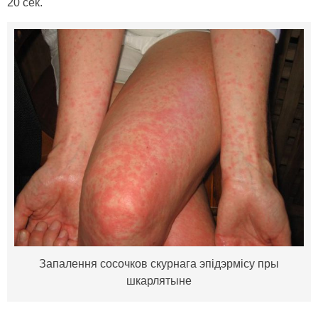
20 сек.
Запалення сосочков скурнага эпідэрмісу пры
шкарлятыне