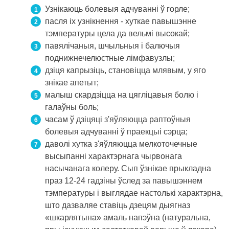
Узнікаюць болевыя адчуванні ў горле;
пасля іх узнікнення - хуткае павышэнне
тэмпературы цела да вельмі высокай;
павялічаныя, шчыльныя і балючыя
поднижнечелюстные лімфавузлы;
дзіця капрызіць, становіцца млявым, у яго
знікае апетыт;
малыш скардзіцца на цягліцавыя болю і
галаўны боль;
часам ў дзіцяці з'яўляюцца раптоўныя
болевыя адчуванні ў праекцыі сэрца;
даволі хутка з'яўляюцца мелкоточечные
высыпанні характэрнага чырвонага
насычанага колеру. Сып ўзнікае прыкладна
праз 12-24 гадзіны ўслед за павышэннем
тэмпературы і выглядае настолькі характэрна,
што дазваляе ставіць дзецям дыягназ
«шкарлятына» амаль напэўна (натуральна,