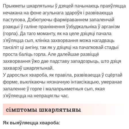
Прыкметы шкарлятыны ў дзяцей пачынаюць праяўляцца
нечакана на фоне агульнага здароўя і развіваюцца
паступова, Дэбютуючы фарміраваннем запаленчай
рэакцыі ў галіне пранікнення ўзбуджальніка ў арганізм
(горла). Да таго моманту, як на целе дзіцяці пачала
з'яўляцца сып, клініка захворвання можа нагадваць
танзіліт ці ангіну, так як у дзіцяці на пачатковай стадыі
проста баліць горла. Але далейшае развіццё
захворвання ўжо дае падставу западозрыць, што дзіця
захварэў шкарлятынай.
У дарослых хвароба, як правіла, развіваецца ў сцёртай
форме, выклікаючы нязначную інтаксікацыю, умеранае
запаленне ў горле і малапрыкметныя сып, якая
з'яўляецца на непрацяглы час.
сімптомы шкарлятыны
Як выяўляецца хвароба: