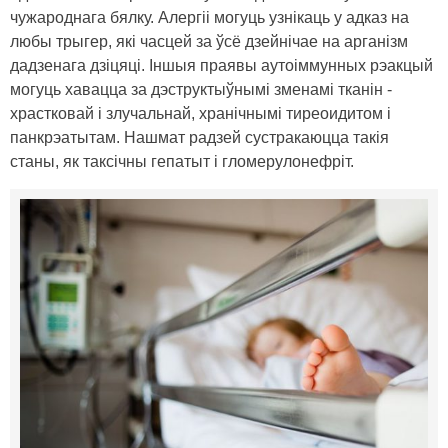
чужароднага бялку. Алергіі могуць узнікаць у адказ на
любы трыгер, які часцей за ўсё дзейнічае на арганізм
дадзенага дзіцяці. Іншыя праявы аутоіммунных рэакцый
могуць хавацца за дэструктыўнымі зменамі тканін -
храстковай і злучальнай, хранічнымі тиреоидитом і
панкрэатытам. Нашмат радзей сустракаюцца такія
станы, як таксічны гепатыт і гломерулонефріт.