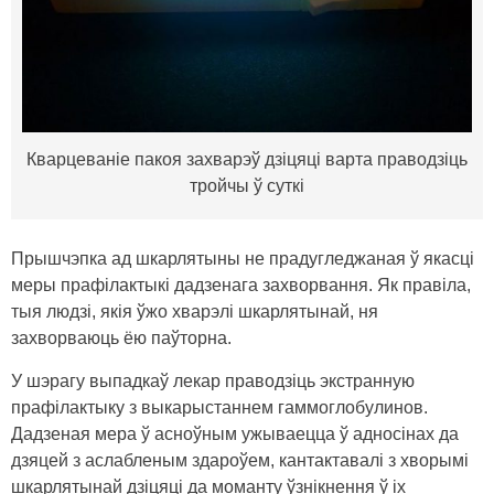
Кварцеваніе пакоя захварэў дзіцяці варта праводзіць
тройчы ў суткі
Прышчэпка ад шкарлятыны не прадугледжаная ў якасці
меры прафілактыкі дадзенага захворвання. Як правіла,
тыя людзі, якія ўжо хварэлі шкарлятынай, ня
захворваюць ёю паўторна.
У шэрагу выпадкаў лекар праводзіць экстранную
прафілактыку з выкарыстаннем гаммоглобулинов.
Дадзеная мера ў асноўным ужываецца ў адносінах да
дзяцей з аслабленым здароўем, кантактавалі з хворымі
шкарлятынай дзіцяці да моманту ўзнікнення ў іх