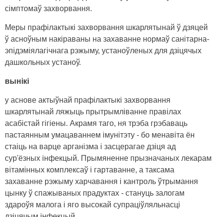
сімптомаў захворвання.
Меры прафілактыкі захворвання шкарлятынай ў дзяцей
ў асноўным накіраваны на захаванне нормаў санітарна-
эпідэміялагічнага рэжыму, устаноўленых для дзіцячых
дашкольных устаноў.
вынікі
у аснове актыўнай прафілактыкі захворвання
шкарлятынай ляжыць прытрымліванне правілах
асабістай гігіены. Акрамя таго, ня трэба грэбаваць
пастаянным умацаваннем імунітэту - бо менавіта ён
стаіць на варце арганізма і засцерагае дзіця ад
сур'ёзных інфекцый. Прымяненне прызначаных лекарам
вітамінных комплексаў і гартаванне, а таксама
захаванне рэжыму харчавання і кантроль ўтрымання
цынку ў спажываных прадуктах - стануць залогам
здароўя малога і яго высокай супраціўляльнасці
дзіцячым інфекцый.