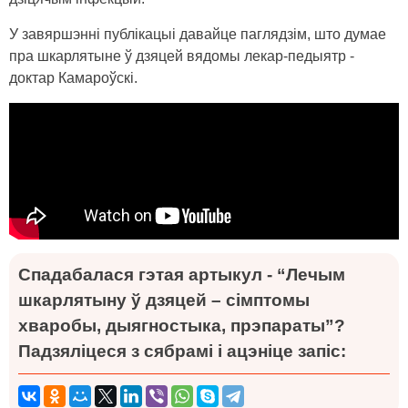
У завяршэнні публікацыі давайце паглядзім, што думае
пра шкарлятыне ў дзяцей вядомы лекар-педыятр -
доктар Камароўскі.
Спадабалася гэтая артыкул - “Лечым
шкарлятыну ў дзяцей – сімптомы
хваробы, дыягностыка, прэпараты”?
Падзяліцеся з сябрамі і ацэніце запіс: