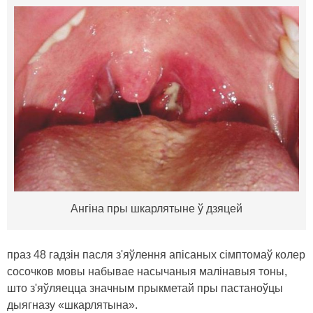
Ангіна пры шкарлятыне ў дзяцей
праз 48 гадзін пасля з'яўлення апісаных сімптомаў колер
сосочков мовы набывае насычаныя малінавыя тоны,
што з'яўляецца значным прыкметай пры пастаноўцы
дыягназу «шкарлятына».