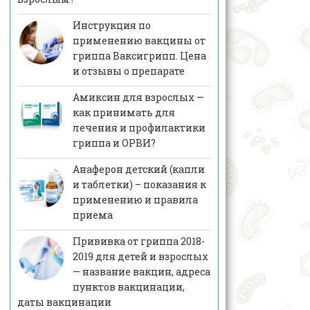
Инструкция по
применению вакцины от
гриппа Ваксигрипп. Цена
и отзывы о препарате
Амиксин для взрослых —
как принимать для
лечения и профилактики
гриппа и ОРВИ?
Анаферон детский (капли
и таблетки) – показания к
применению и правила
приема
Прививка от гриппа 2018-
2019 для детей и взрослых
— название вакцин, адреса
пунктов вакцинации,
даты вакцинации