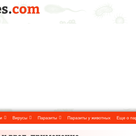
и
Вирусы
Паразиты
Паразиты у животных
Еще о па