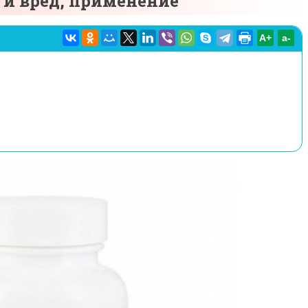
 и вред, применение
A+
а-