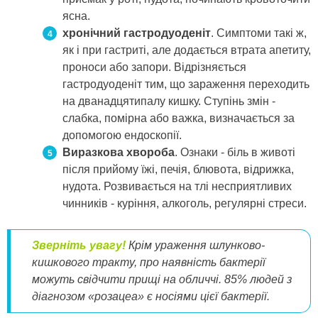
ясна.
хронічний гастродуоденіт
. Симптоми такі ж,
як і при гастриті, але додається втрата апетиту,
проноси або запори. Відрізняється
гастродуоденіт тим, що зараження переходить
на дванадцятипалу кишку. Ступінь змін -
слабка, помірна або важка, визначається за
допомогою ендоскопії.
Виразкова хвороба
. Ознаки - біль в животі
після прийому їжі, печія, блювота, відрижка,
нудота. Розвивається на тлі несприятливих
чинників - куріння, алкоголь, регулярні стреси.
Зверніть увагу!
Крім ураження шлунково-
кишкового тракту, про наявність бактерії
можуть свідчити прищі на обличчі. 85% людей з
діагнозом «розацеа» є носіями цієї бактерії.