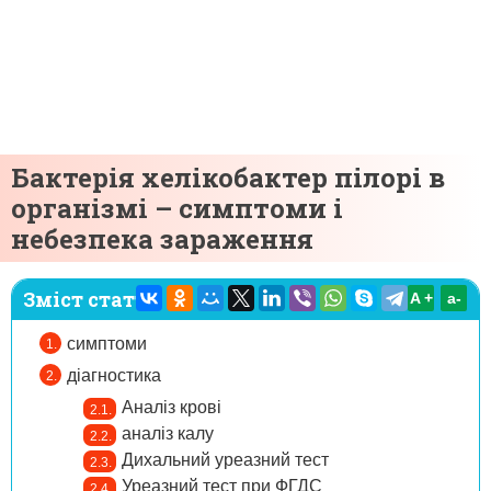
Бактерія хелікобактер пілорі в
організмі – симптоми і
небезпека зараження
Зміст статті:
A +
а-
симптоми
діагностика
Аналіз крові
аналіз калу
Дихальний уреазний тест
Уреазний тест при ФГДС