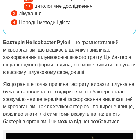
цитологічне дослідження
лікування
Народні методи і дієта
Бактерія Helicobacter Pylori
- це грамнегативний
мікроорганізм, що мешкає в шлунку і викликає
захворювання шлунково-кишкового тракту. Ця бактерія
спіралевидної форми - єдина, хто може вижити і існувати
в кислому шлунковому середовищі.
Якщо раніше точна причина гастриту, виразки шлунка не
була встановлена, то з відкриттям цієї бактерії стало
зрозуміло - вищеперелічені захворювання викликає цей
мікроорганізм. Так як хелікобактеріоз - поширене явище,
важливо знати, які симптоми вкажуть на наявність
бактерії в організмі і чи можна від неї позбавитися.