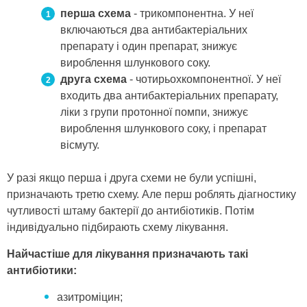
перша схема
- трикомпонентна. У неї
включаються два антибактеріальних
препарату і один препарат, знижує
вироблення шлункового соку.
друга схема
- чотирьохкомпонентної. У неї
входить два антибактеріальних препарату,
ліки з групи протонної помпи, знижує
вироблення шлункового соку, і препарат
вісмуту.
У разі якщо перша і друга схеми не були успішні,
призначають третю схему. Але перш роблять діагностику
чутливості штаму бактерії до антибіотиків. Потім
індивідуально підбирають схему лікування.
Найчастіше для лікування призначають такі
антибіотики:
азитроміцин;