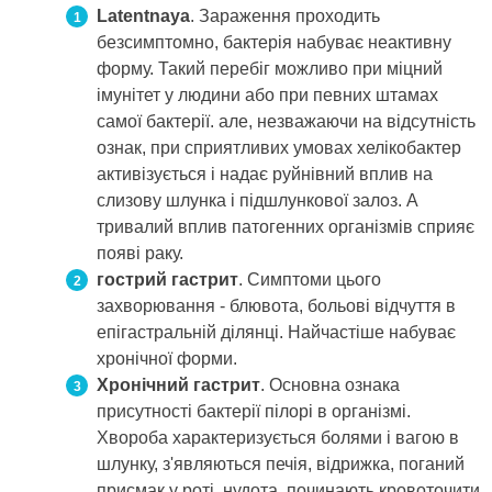
Latentnaya
. Зараження проходить
безсимптомно, бактерія набуває неактивну
форму. Такий перебіг можливо при міцний
імунітет у людини або при певних штамах
самої бактерії. але, незважаючи на відсутність
ознак, при сприятливих умовах хелікобактер
активізується і надає руйнівний вплив на
слизову шлунка і підшлункової залоз. А
тривалий вплив патогенних організмів сприяє
появі раку.
гострий гастрит
. Симптоми цього
захворювання - блювота, больові відчуття в
епігастральній ділянці. Найчастіше набуває
хронічної форми.
Хронічний гастрит
. Основна ознака
присутності бактерії пілорі в організмі.
Хвороба характеризується болями і вагою в
шлунку, з'являються печія, відрижка, поганий
присмак у роті, нудота, починають кровоточити