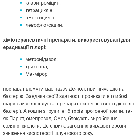
кларитроміцин;
тетрациклін;
амоксицилін;
левофлоксацин.
хіміотерапевтичні препарати, використовувані для
ерадикації пілорі:
метронідазол;
трихопол;
Макмірор.
препарат вісмуту, має назву Де-нол, пригнічує дію на
бактерію. Завдяки своїй здатності проникати в глибокі
шари слизової шлунка, препарат охоплює своєю дією всі
бактерії. А кошти з групи інгібіторів протонної помпи, такі
як Паріет, омепразол, Омез, блокують вироблення
соляної кислоти. Це сприяє загоєнню виразок і ерозій і
зниження кислотності шлункового соку.