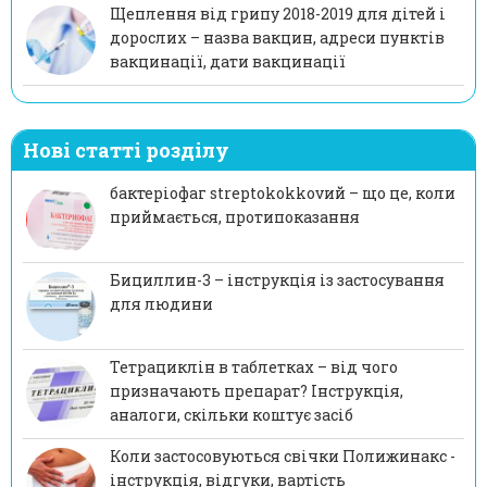
Щеплення від грипу 2018-2019 для дітей і
дорослих – назва вакцин, адреси пунктів
вакцинації, дати вакцинації
Нові статті розділу
бактеріофаг streptokokkovий – що це, коли
приймається, протипоказання
Бициллин-3 – інструкція із застосування
для людини
Тетрациклін в таблетках – від чого
призначають препарат? Інструкція,
аналоги, скільки коштує засіб
Коли застосовуються свічки Полижинакс -
інструкція, відгуки, вартість