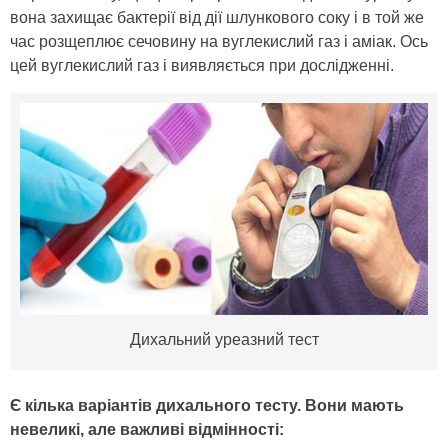
вона захищає бактерії від дії шлункового соку і в той же
час розщеплює сечовину на вуглекислий газ і аміак. Ось
цей вуглекислий газ і виявляється при дослідженні.
Дихальний уреазний тест
Є кілька варіантів дихального тесту. Вони мають
невеликі, але важливі відмінності: