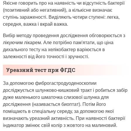
Якісне говорить про на наявність чи відсутність бактерії
(позитивний або негативний), а кількісне визначає
ступінь зараженості. Виділяють чотири ступені: легка,
середня, важка і вкрай важка.
Вибір методу проведення дослідження обговорюється з
лікуючим лікарем. Але потрібно пам'ятати, що ціна
дихального тесту на хелікобактер варіюється в
залежності від його точності і зручності.
Уреазний тест при ФГДС
За допомогою фиброгастродуоденоскопии
досліджується шлунково-кишковий тракт і робиться забір
дуже маленького шматочка слизової шлунка для
дослідження (називається биоптат). Потім його
поміщають в спеціальну середу, за допомогою якої
визначають уреазний активність. При наявності бактерії
індикатор змінює свій колір з жовтого на малиновий.