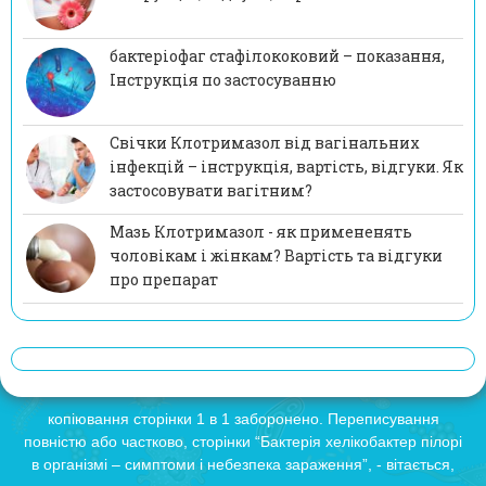
бактеріофаг стафілококовий – показання,
Інструкція по застосуванню
Свічки Клотримазол від вагінальних
інфекцій – інструкція, вартість, відгуки. Як
застосовувати вагітним?
Мазь Клотримазол - як примененять
чоловікам і жінкам? Вартість та відгуки
про препарат
копіювання сторінки 1 в 1 заборонено. Переписування
повністю або частково, сторінки “Бактерія хелікобактер пілорі
в організмі – симптоми і небезпека зараження”, - вітається,