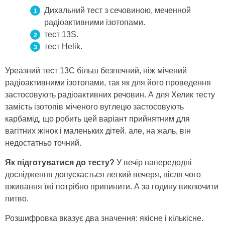
Дихальний тест з сечовиною, меченной
радіоактивними ізотопами.
тест 13S.
тест Helik.
Уреазний тест 13С більш безпечний, ніж мічений
радіоактивними ізотопами, так як для його проведення
застосовують радіоактивних речовин. А для Хелик тесту
замість ізотопів міченого вуглецю застосовують
карбамід, що робить цей варіант прийнятним для
вагітних жінок і маленьких дітей. але, на жаль, він
недостатньо точний.
Як підготуватися до тесту?
У вечір напередодні
дослідження допускається легкий вечеря, після чого
вживання їжі потрібно припинити. А за годину виключити
питво.
Розшифровка вказує два значення: якісне і кількісне.