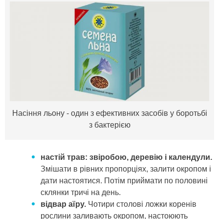
Насіння льону - один з ефективних засобів у боротьбі
з бактерією
настій трав: звіробою, деревію і календули.
Змішати в рівних пропорціях, залити окропом і
дати настоятися. Потім приймати по половині
склянки тричі на день.
відвар аїру.
Чотири столові ложки коренів
рослини заливають окропом, настоюють