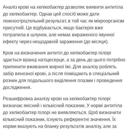
Аналіз крові на хелікобактер дозволяє виявити антитіла
до хелікобактер. Однак цей спосіб може дати
ложноотріцтельний результат, в той час як мікроорганізм
присутній. Це відбувається, якщо бактерія вже
потрапила в шлунок, але немає вираженого імунної
ефекту через нещодавній зараження (до місяця).
Кров на визначення антитіл до хелікобактер пілорі
здається вранці натщесерце, а за день до цього потрібно
припинити вживання жирної їжі. Для аналізу роблять
забір венозної крові, а після поміщають в спеціальний
розчин для подальшого виділення плазми і проведення
дослідження.
Розшифровка аналізу крові на хелікобактер пілорі
визначає якісний і кількісний показник. У нормі антитіла
до хелікобактер пілорі не виявляються. Щоб визначити
кількісний показник, існують референтні значення. Їх
норми вказують на бланку результатів аналізу, але за