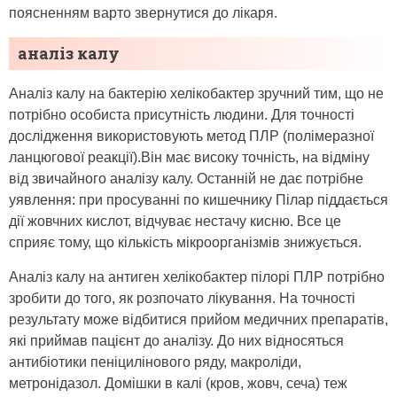
поясненням варто звернутися до лікаря.
аналіз калу
Аналіз калу на бактерію хелікобактер зручний тим, що не
потрібно особиста присутність людини. Для точності
дослідження використовують метод ПЛР (полімеразної
ланцюгової реакції).Він має високу точність, на відміну
від звичайного аналізу калу. Останній не дає потрібне
уявлення: при просуванні по кишечнику Пілар піддається
дії жовчних кислот, відчуває нестачу кисню. Все це
сприяє тому, що кількість мікроорганізмів знижується.
Аналіз калу на антиген хелікобактер пілорі ПЛР потрібно
зробити до того, як розпочато лікування. На точності
результату може відбитися прийом медичних препаратів,
які приймав пацієнт до аналізу. До них відносяться
антибіотики пеніцилінового ряду, макроліди,
метронідазол. Домішки в калі (кров, жовч, сеча) теж