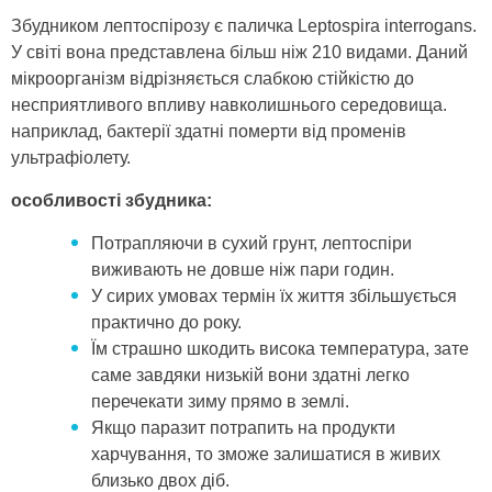
Збудником лептоспірозу є паличка Leptospira interrogans.
У світі вона представлена ​​більш ніж 210 видами. Даний
мікроорганізм відрізняється слабкою стійкістю до
несприятливого впливу навколишнього середовища.
наприклад, бактерії здатні померти від променів
ультрафіолету.
особливості збудника:
Потрапляючи в сухий грунт, лептоспіри
виживають не довше ніж пари годин.
У сирих умовах термін їх життя збільшується
практично до року.
Їм страшно шкодить висока температура, зате
саме завдяки низькій вони здатні легко
перечекати зиму прямо в землі.
Якщо паразит потрапить на продукти
харчування, то зможе залишатися в живих
близько двох діб.