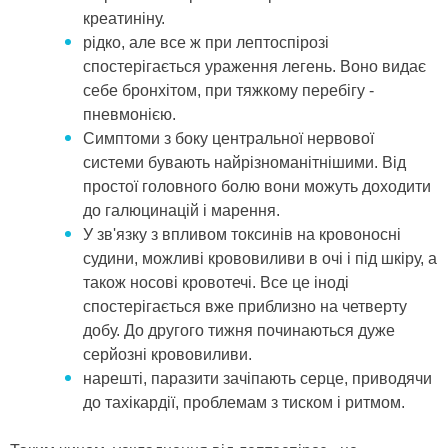
креатиніну.
рідко, але все ж при лептоспірозі
спостерігається ураження легень. Воно видає
себе бронхітом, при тяжкому перебігу -
пневмонією.
Симптоми з боку центральної нервової
системи бувають найрізноманітнішими. Від
простої головного болю вони можуть доходити
до галюцинацій і марення.
У зв'язку з впливом токсинів на кровоносні
судини, можливі крововиливи в очі і під шкіру, а
також носові кровотечі. Все це іноді
спостерігається вже приблизно на четверту
добу. До другого тижня починаються дуже
серйозні крововиливи.
нарешті, паразити зачіпають серце, приводячи
до тахікардії, проблемам з тиском і ритмом.