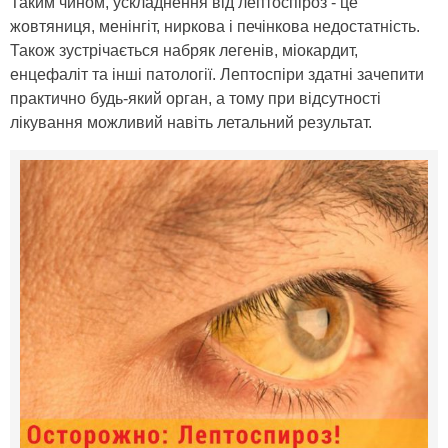
Таким чином, ускладнення від лептоспіроз - це
жовтяниця, менінгіт, ниркова і печінкова недостатність.
Також зустрічається набряк легенів, міокардит,
енцефаліт та інші патології. Лептоспіри здатні зачепити
практично будь-який орган, а тому при відсутності
лікування можливий навіть летальний результат.