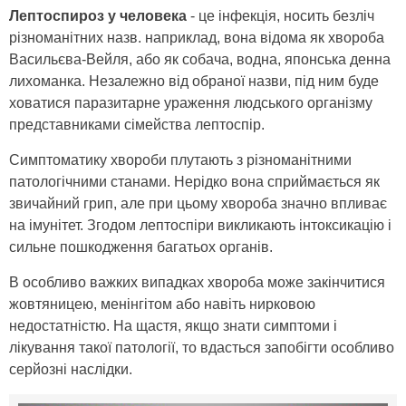
Лептоспироз у человека
- це інфекція, носить безліч
різноманітних назв. наприклад, вона відома як хвороба
Васильєва-Вейля, або як собача, водна, японська денна
лихоманка. Незалежно від обраної назви, під ним буде
ховатися паразитарне ураження людського організму
представниками сімейства лептоспір.
Симптоматику хвороби плутають з різноманітними
патологічними станами. Нерідко вона сприймається як
звичайний грип, але при цьому хвороба значно впливає
на імунітет. Згодом лептоспіри викликають інтоксикацію і
сильне пошкодження багатьох органів.
В особливо важких випадках хвороба може закінчитися
жовтяницею, менінгітом або навіть нирковою
недостатністю. На щастя, якщо знати симптоми і
лікування такої патології, то вдасться запобігти особливо
серйозні наслідки.