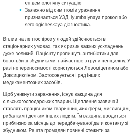
епідеміологічну ситуацію.
Залежно від симптомів ураження,
призначається УЗД, lyumbalynaya прокол або
serologicheskaya діагностика.
Вплив на лептоспіроз у людей здійснюється в
стаціонарних умовах, так як ризик важких ускладнень
дуже великий. Пацієнту пропишуть антибіотики для
боротьби зі збудниками, найчастіше з групи пеніциліну. У
разі непереносимості користуються Левоміцетином або
Доксицикліном. Застосовується і ряд інших
медикаментозних засобів.
Щоб уникнути зараження, існує вакцина для
сільськогосподарських тварин. Щеплення зазвичай
ставлять працівником тваринницьких ферм, мисливцям,
рибалкам і деяким інших людям. Їм вакцина вводиться
приблизно за місяць до передбачуваної дати контакту зі
збудником. Решта громадян повинні стежити за