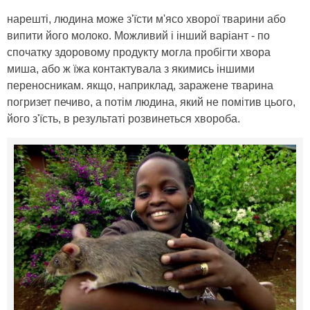
нарешті, людина може з'їсти м'ясо хворої тварини або
випити його молоко. Можливий і інший варіант - по
спочатку здоровому продукту могла пробігти хвора
миша, або ж їжа контактувала з якимись іншими
переносникам. якщо, наприклад, заражене тварина
погризет печиво, а потім людина, який не помітив цього,
його з'їсть, в результаті розвинеться хвороба.