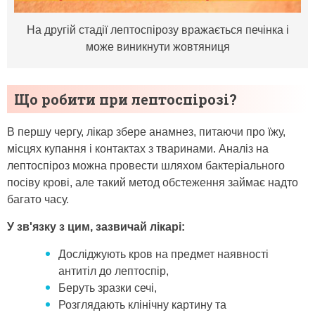
На другій стадії лептоспірозу вражається печінка і
може виникнути жовтяниця
Що робити при лептоспірозі?
В першу чергу, лікар збере анамнез, питаючи про їжу,
місцях купання і контактах з тваринами. Аналіз на
лептоспіроз можна провести шляхом бактеріального
посіву крові, але такий метод обстеження займає надто
багато часу.
У зв'язку з цим, зазвичай лікарі:
Досліджують кров на предмет наявності
антитіл до лептоспір,
Беруть зразки сечі,
Розглядають клінічну картину та