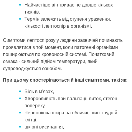
Найчастіше він триває не довше кількох
тижнів.
Термін залежить від ступеня ураження,
кількості лептоспір в організмі.
Симптоми лептоспірозу у людини зазвичай починають
проявлятися в той момент, коли патогенні організми
поширюються по кровоносній системі. Початковий
ознака - сильний підйом температури, який
супроводжується ознобом.
При цьому спостерігаються й інші симптоми, такі як:
Біль в м'язах,
Хворобливість при пальпації литок, стегон і
попереку,
Червоніюча шкіра на обличчі, шиї і грудній
клітці,
шкірні висипання,