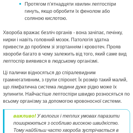
Протягом п'ятнадцяти хвилин лептоспіри
гинуть, якщо обробити їх фенолом або
соляною кислотою.
Хвороба вражає безліч органів - вона зачіпає, печінку,
нирки і навіть головний мозок. Патологія здатна
привести до проблем зі згортанням і кровотеч. Прояв
хвороби багато в чому залежить від того, який саме вид
лептоспір виявився в людському організмі.
Ці палички відносяться до спіралевидним
грамнегативним, з групи спірохет. Їх розмір такий малий,
що лімфатична система людини дуже рідко може їх
зупинити. Найчастіше лептоспіри швидко розносяться по
всьому організму за допомогою кровоносної системи.
важливо!
У вологих і теплих умовах паразити
поширюються з особливо високою швидкістю.
Тому найбільш часто хвороба зустрічається в