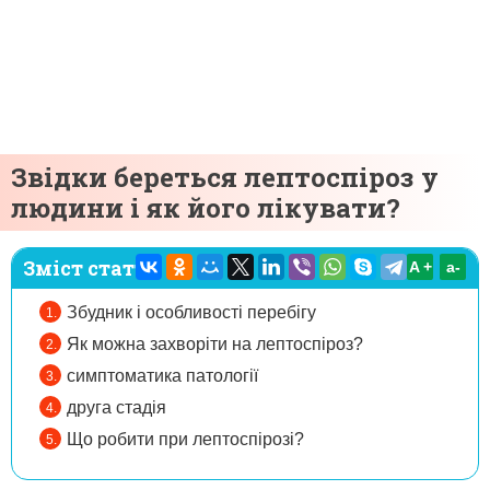
Звідки береться лептоспіроз у
людини і як його лікувати?
Зміст статті:
A +
а-
Збудник і особливості перебігу
Як можна захворіти на лептоспіроз?
симптоматика патології
друга стадія
Що робити при лептоспірозі?