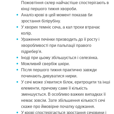
Пожовтіння склер найчастіше спостерігають в
кінці першого тижня хвороби.
Аналіз крові в цей момент показав би
зростання білірубіну.
У хворих темніє сеча, а кал трохи втрачає
колір.
Ураження печінки призводить до її росту і
хворобливості при пальпації правого
підребер'я.
Іноді при цьому збільшується і селезінка.
Можливий свербіж шкіри.
Після першого тижня практично завжди
починають дивуватися нирки.
У сечі може з'явитися білок, еритроцити та інші
елементи, причому саме її кількість
зменшується. В особливо важких випадках її
немає зовсім. Зате збільшення кількості сечі
скаже про ймовірне початку одужання.
У крові спостерігається зростання сечовини і