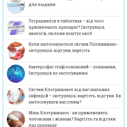
для людини
Тетрациклін в таблетках – від чого
призначають препарат? Інструкція,
аналоги, скільки коштує засіб
Коли застосовуються свічки Полижинакс -
інструкція, відгуки, вартість
бактеріофаг стафілококовий – показання,
Інструкція по застосуванню
Свічки Клотримазол від вагінальних
інфекцій – інструкція, вартість, відгуки. Як
застосовувати вагітним?
Мазь Клотримазол - як примененять
чоловікам і жінкам? Вартість та відгуки
про препарат