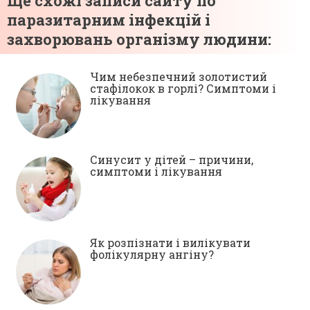
Ще схожі записи сайту по
паразитарним інфекцій і
захворювань організму людини:
Чим небезпечний золотистий
стафілокок в горлі? Симптоми і
лікування
Синусит у дітей – причини,
симптоми і лікування
Як розпізнати і вилікувати
фолікулярну ангіну?