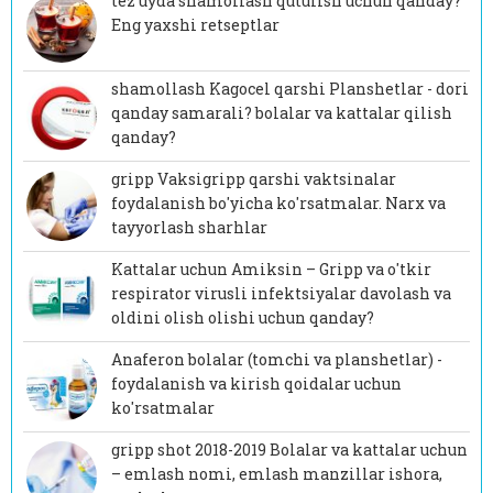
tez uyda shamollash qutulish uchun qanday?
Eng yaxshi retseptlar
shamollash Kagocel qarshi Planshetlar - dori
qanday samarali? bolalar va kattalar qilish
qanday?
gripp Vaksigripp qarshi vaktsinalar
foydalanish bo'yicha ko'rsatmalar. Narx va
tayyorlash sharhlar
Kattalar uchun Amiksin – Gripp va o'tkir
respirator virusli infektsiyalar davolash va
oldini olish olishi uchun qanday?
Anaferon bolalar (tomchi va planshetlar) -
foydalanish va kirish qoidalar uchun
ko'rsatmalar
gripp shot 2018-2019 Bolalar va kattalar uchun
– emlash nomi, emlash manzillar ishora,