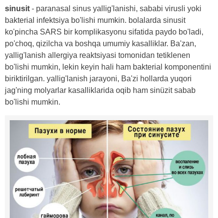
sinusit
- paranasal sinus yallig'lanishi, sababi virusli yoki
bakterial infektsiya bo'lishi mumkin. bolalarda sinusit
ko'pincha SARS bir komplikasyonu sifatida paydo bo'ladi,
po'choq, qizilcha va boshqa umumiy kasalliklar. Ba'zan,
yallig'lanish allergiya reaktsiyasi tomonidan tetiklenen
bo'lishi mumkin, lekin keyin hali ham bakterial komponentini
biriktirilgan. yallig'lanish jarayoni, Ba'zi hollarda yuqori
jag'ning molyarlar kasalliklarida oqib ham sinüzit sabab
bo'lishi mumkin.