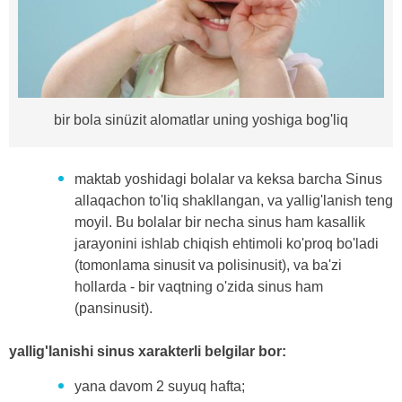
bir bola sinüzit alomatlar uning yoshiga bog'liq
maktab yoshidagi bolalar va keksa barcha Sinus
allaqachon to'liq shakllangan, va yallig'lanish teng
moyil. Bu bolalar bir necha sinus ham kasallik
jarayonini ishlab chiqish ehtimoli ko'proq bo'ladi
(tomonlama sinusit va polisinusit), va ba'zi
hollarda - bir vaqtning o'zida sinus ham
(pansinusit).
yallig'lanishi sinus xarakterli belgilar bor:
yana davom 2 suyuq hafta;