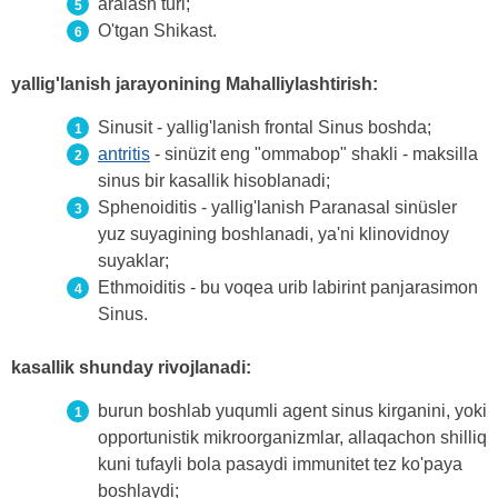
aralash turi;
O'tgan Shikast.
yallig'lanish jarayonining Mahalliylashtirish:
Sinusit - yallig'lanish frontal Sinus boshda;
antritis
- sinüzit eng "ommabop" shakli - maksilla
sinus bir kasallik hisoblanadi;
Sphenoiditis - yallig'lanish Paranasal sinüsler
yuz suyagining boshlanadi, ya'ni klinovidnoy
suyaklar;
Ethmoiditis - bu voqea urib labirint panjarasimon
Sinus.
kasallik shunday rivojlanadi:
burun boshlab yuqumli agent sinus kirganini, yoki
opportunistik mikroorganizmlar, allaqachon shilliq
kuni tufayli bola pasaydi immunitet tez ko'paya
boshlaydi;