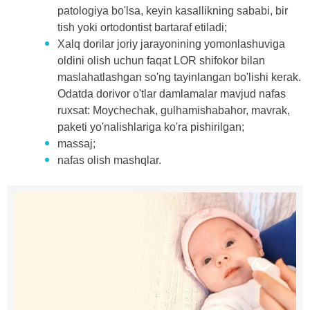
patologiya bo'lsa, keyin kasallikning sababi, bir
tish yoki ortodontist bartaraf etiladi;
Xalq dorilar joriy jarayonining yomonlashuviga
oldini olish uchun faqat LOR shifokor bilan
maslahatlashgan so'ng tayinlangan bo'lishi kerak.
Odatda dorivor o'tlar damlamalar mavjud nafas
ruxsat: Moychechak, gulhamishabahor, mavrak,
paketi yo'nalishlariga ko'ra pishirilgan;
massaj;
nafas olish mashqlar.