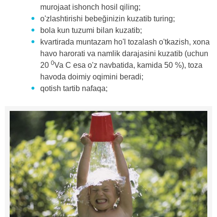
murojaat ishonch hosil qiling;
o'zlashtirishi bebeğinizin kuzatib turing;
bola kun tuzumi bilan kuzatib;
kvartirada muntazam ho'l tozalash o'tkazish, xona
havo harorati va namlik darajasini kuzatib (uchun
0
20
Va C esa o'z navbatida, kamida 50 %), toza
havoda doimiy oqimini beradi;
qotish tartib nafaqa;