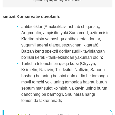
sinüzit Konservativ davolash:
antibiotiklar (Amoksiklav - ishlab chiqarish,,
Augmentin, ampisilin yoki Sumamed, azitromisin,
Klaritromisin va boshqa antibakterial dorilar,
yuqumli agenti ularga sezuvchanlik qarab).
Ba'zan keng spektrli dorilar zudlik tayinlangan
bo'lishi kerak - tank-ekishdan yakunlari oldin;
Turkcha tr tomchi bir qisqa kursi (Otryvyn,
Ksimelin, Nazivin, Tizi-ksilol, Naftizin, Sanorin
boshq.) bolaning boshini dafn oldin bir tomonga
moyil tomchi yoki uning tomonida hasrat. burun
septum mahsulot ko'mish, va keyin uning burun
qanotining bir barmog'i. Shu narsa narigi
tomonida takrorlanadi;