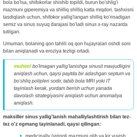
bola bo'lsa, shifokorlar shishib topildi, burun bo'shlig'i
mazmuni giperemiya va shilliq shilliq katta miqdori. tashxisni
tasdiqlash uchun, shifokor yallig'langan shilliq ko'rinadigan
semiz va sinus suyuq darajasi bo'ladi sinus x-ray nazarda
tutilgan.
Umuman, bolaning qon tahlili oq qon hujayralari oshdi soni
bilan aniqlanadi va eroziya tezligi ortadi.
muhim!
bo'lmagan yallig'lanishga sinusit mavjudligini
aniqlash uchun, qaysi paytda bir adashgan septum va
bo'shliq polipleri sodir, tabib bola MRI yoki IT
tayinlash kerak, yordam berish uchun yanada
davolash strategiyasini aniqlash uchun anomaliya
aniqlash.
maksiller sinus yallig'lanish mahalliylashtirish bilan tez-
tez o'z egmang tayinlanadi, qaysi qilingan:
medicinally (yiringli mazmuni olib va ​​kir yuvish