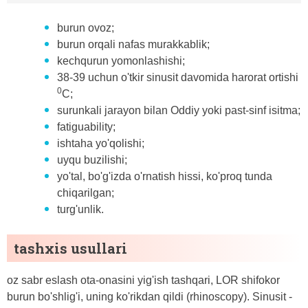
burun ovoz;
burun orqali nafas murakkablik;
kechqurun yomonlashishi;
38-39 uchun o'tkir sinusit davomida harorat ortishi
0
C;
surunkali jarayon bilan Oddiy yoki past-sinf isitma;
fatiguability;
ishtaha yo'qolishi;
uyqu buzilishi;
yo'tal, bo'g'izda o'rnatish hissi, ko'proq tunda
chiqarilgan;
turg'unlik.
tashxis usullari
oz sabr eslash ota-onasini yig'ish tashqari, LOR shifokor
burun bo'shlig'i, uning ko'rikdan qildi (rhinoscopy). Sinusit -