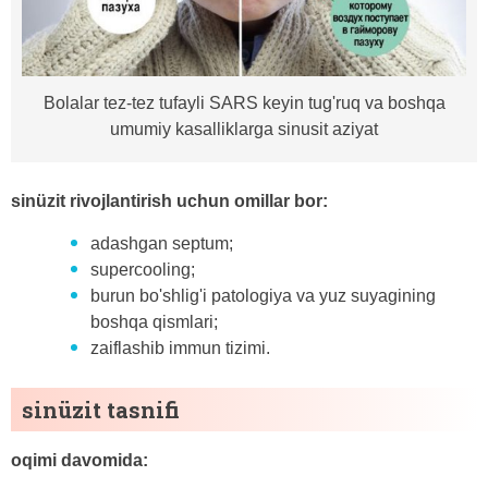
Bolalar tez-tez tufayli SARS keyin tug'ruq va boshqa
umumiy kasalliklarga sinusit aziyat
sinüzit rivojlantirish uchun omillar bor:
adashgan septum;
supercooling;
burun bo'shlig'i patologiya va yuz suyagining
boshqa qismlari;
zaiflashib immun tizimi.
sinüzit tasnifi
oqimi davomida: