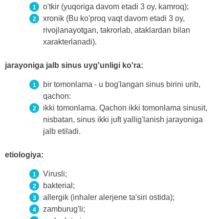
o'tkir (yuqoriga davom etadi 3 oy, kamroq);
xronik (Bu ko'proq vaqt davom etadi 3 oy,
rivojlanayotgan, takrorlab, ataklardan bilan
xarakterlanadi).
jarayoniga jalb sinus uyg'unligi ko'ra:
bir tomonlama - u bog'langan sinus birini urib,
qachon:
ikki tomonlama. Qachon ikki tomonlama sinusit,
nisbatan, sinus ikki juft yallig'lanish jarayoniga
jalb etiladi.
etiologiya:
Virusli;
bakterial;
allergik (inhaler alerjene ta'siri ostida);
zamburug'li;