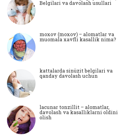
Belgilari va davolash usullari
moxov (moxov) – alomatlar va
muomala xavfli kasallik nima?
kattalarda sinüzit belgilari va
qanday davolash uchun
lacunar tonzillit – alomatlar,
davolash va kasalliklarni oldini
olish