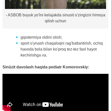
- ASBOB buyuk yo'lni kelajakda sinusit o'zingizni himoya
qilish uchun
gipotermiya oldini olish;
sport o'ynash chaqaloqni rag'batlantirish, ochiq
havoda bola bilan ko'proq tez-tez faol hayot
kechirishga va.
Sinüzit davolash haqida pediatr Komorovskiy: