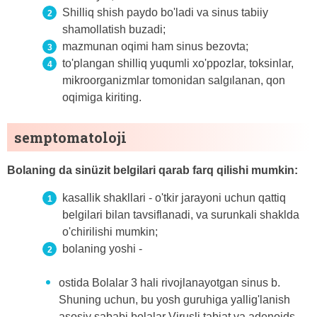
Shilliq shish paydo bo'ladi va sinus tabiiy
shamollatish buzadi;
mazmunan oqimi ham sinus bezovta;
to'plangan shilliq yuqumli xo'ppozlar, toksinlar,
mikroorganizmlar tomonidan salgılanan, qon
oqimiga kiriting.
semptomatoloji
Bolaning da sinüzit belgilari qarab farq qilishi mumkin:
kasallik shakllari - o'tkir jarayoni uchun qattiq
belgilari bilan tavsiflanadi, va surunkali shaklda
o'chirilishi mumkin;
bolaning yoshi -
ostida Bolalar 3 hali rivojlanayotgan sinus b.
Shuning uchun, bu yosh guruhiga yallig'lanish
asosiy sababi bolalar Virusli tabiat va adenoids