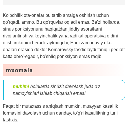
Ko'pchilik ota-onalar bu tartib amalga oshirish uchun
qo'rqadi, ammo, Bu qo'rquvlar oqladi emas. Ba'zi hollarda,
sinus ponksiyonunu haqiqatdan jiddiy asoratlarni
rivojlantirish va keyinchalik yana radikal operatsiya oldini
olish imkonini beradi. aytmoqchi, Endi zamonaviy ota-
onalari orasida doktor Komarovsky tasdiqlaydi taniqli pediatr
katta obro'-egadir, bo'shliq ponksiyon emas raqib.
muomala
muhim!
bolalarda sinüzit davolash juda o'z
namoyishlari ishlab chiqarish emas!
Faqat bir mutaxassis aniqlash mumkin, muayyan kasallik
formasini davolash uchun qanday, to'g'ri kasallikning turli
tashxis.