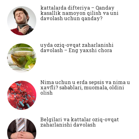
kattalarda difteriya – Qanday
kasallik namoyon qilish va uni
davolash uchun qanday?
uyda oziq-ovqat zaharlanishi
davolash – Eng yaxshi chora
Nima uchun u erda sepsis va nima u
xavfli? sabablari, muomala, oldini
olish
Belgilari va kattalar oziq-ovqat
zaharlanishi davolash