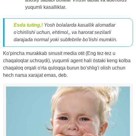
yuqumli kasalliklar.
Esda tuting,!
Yosh bolalarda kasallik alomatlar
o'chirilishi uchun, ehtimol,, va harorat sezilarli
darajada normal yoki subfebrile bo'lishi mumkin.
Ko'pincha murakkab sinusit media otit (Eng tez-tez u
chaqaloqlar uchraydi), yuqumli agent hali östaki keng kolba
chaqaloq orqali o'rta quloqqa burun bo'shlig'i olish uchun
hech narsa xarajat emas, deb.