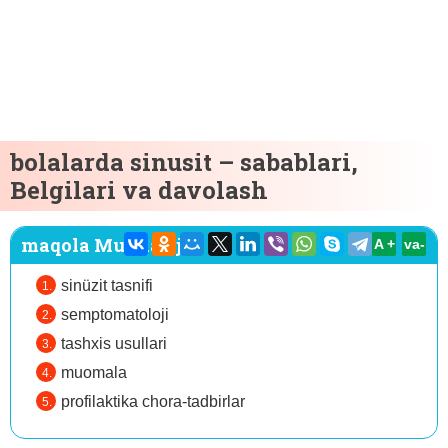
bolalarda sinusit – sabablari,
Belgilari va davolash
maqola Mundarija:
A +
va-
sinüzit tasnifi
semptomatoloji
tashxis usullari
muomala
profilaktika chora-tadbirlar