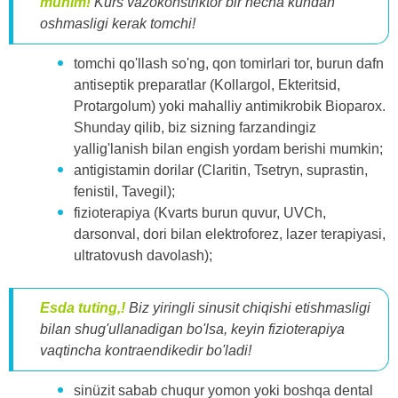
muhim!
Kurs vazokonstriktör bir necha kundan
oshmasligi kerak tomchi!
tomchi qo'llash so'ng, qon tomirlari tor, burun dafn
antiseptik preparatlar (Kollargol, Ekteritsid,
Protargolum) yoki mahalliy antimikrobik Bioparox.
Shunday qilib, biz sizning farzandingiz
yallig'lanish bilan engish yordam berishi mumkin;
antigistamin dorilar (Claritin, Tsetryn, suprastin,
fenistil, Tavegil);
fizioterapiya (Kvarts burun quvur, UVCh,
darsonval, dori bilan elektroforez, lazer terapiyasi,
ultratovush davolash);
Esda tuting,!
Biz yiringli sinusit chiqishi etishmasligi
bilan shug'ullanadigan bo'lsa, keyin fizioterapiya
vaqtincha kontraendikedir bo'ladi!
sinüzit sabab chuqur yomon yoki boshqa dental