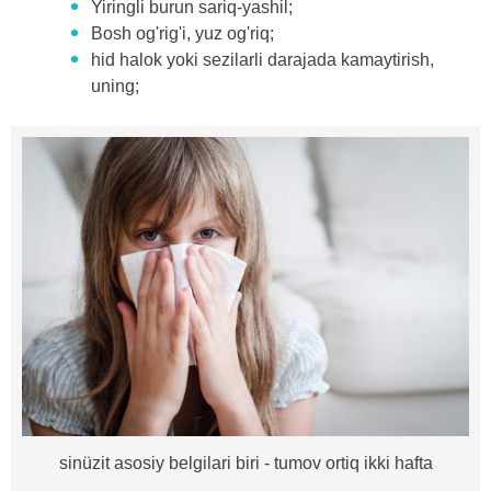
Yiringli burun sariq-yashil;
Bosh og'rig'i, yuz og'riq;
hid halok yoki sezilarli darajada kamaytirish,
uning;
sinüzit asosiy belgilari biri - tumov ortiq ikki hafta