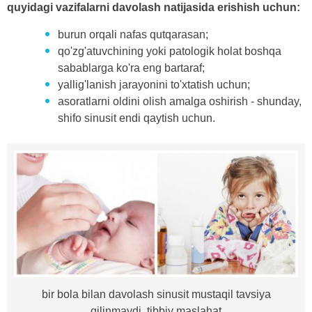
quyidagi vazifalarni davolash natijasida erishish uchun:
burun orqali nafas qutqarasan;
qo'zg'atuvchining yoki patologik holat boshqa
sabablarga ko'ra eng bartaraf;
yallig'lanish jarayonini to'xtatish uchun;
asoratlarni oldini olish amalga oshirish - shunday,
shifo sinusit endi qaytish uchun.
bir bola bilan davolash sinusit mustaqil tavsiya
qilinmaydi, tibbiy maslahat