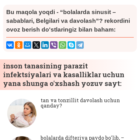
Bu maqola yoqdi - “bolalarda sinusit –
sabablari, Belgilari va davolash”? rekordini
ovoz berish do'stlaringiz bilan baham:
inson tanasining parazit
infektsiyalari va kasalliklar uchun
yana shunga o'xshash yozuv sayt:
tan va tonzillit davolash uchun
qanday?
bolalarda difteriya paydo bo'lib, –