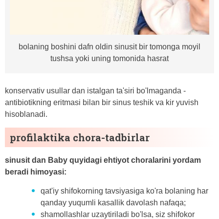
bolaning boshini dafn oldin sinusit bir tomonga moyil
tushsa yoki uning tomonida hasrat
konservativ usullar dan istalgan ta'siri bo'lmaganda -
antibiotikning eritmasi bilan bir sinus teshik va kir yuvish
hisoblanadi.
profilaktika chora-tadbirlar
sinusit dan Baby quyidagi ehtiyot choralarini yordam
beradi himoyasi:
qat'iy shifokorning tavsiyasiga ko'ra bolaning har
qanday yuqumli kasallik davolash nafaqa;
shamollashlar uzaytiriladi bo'lsa, siz shifokor