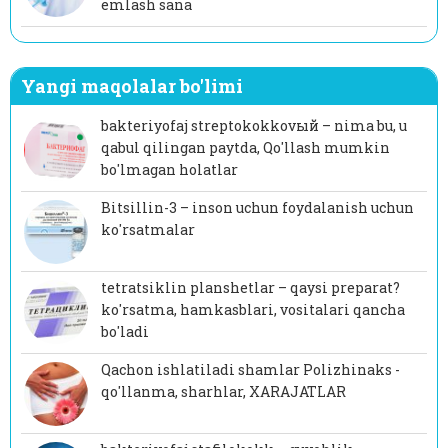
emlash sana
Yangi maqolalar bo'limi
bakteriyofaj streptokokkovый – nima bu, u
qabul qilingan paytda, Qo'llash mumkin
bo'lmagan holatlar
Bitsillin-3 – inson uchun foydalanish uchun
ko'rsatmalar
tetratsiklin planshetlar – qaysi preparat?
ko'rsatma, hamkasblari, vositalari qancha
bo'ladi
Qachon ishlatiladi shamlar Polizhinaks -
qo'llanma, sharhlar, XARAJATLAR