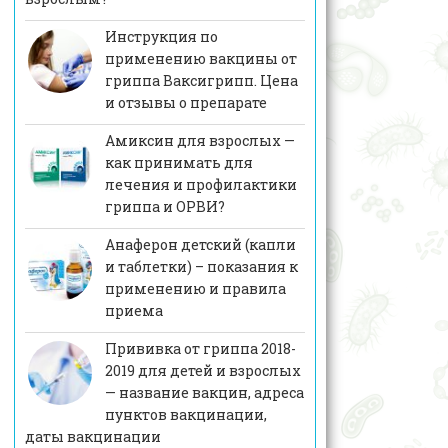
Инструкция по
применению вакцины от
гриппа Ваксигрипп. Цена
и отзывы о препарате
Амиксин для взрослых —
как принимать для
лечения и профилактики
гриппа и ОРВИ?
Анаферон детский (капли
и таблетки) – показания к
применению и правила
приема
Прививка от гриппа 2018-
2019 для детей и взрослых
— название вакцин, адреса
пунктов вакцинации,
даты вакцинации