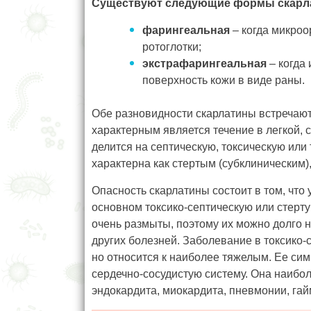
Существуют следующие формы скарлат
фарингеальная
– когда микроо
ротоглотки;
экстрафарингеальная
– когда
поверхность кожи в виде раны.
Обе разновидности скарлатины встречают
характерным является течение в легкой,
делится на септическую, токсическую или
характерна как стертым (субклиническим)
Опасность скарлатины состоит в том, что
основном токсико-септическую или стерту
очень размыты, поэтому их можно долго н
других болезней. Заболевание в токсико-
но относится к наиболее тяжелым. Ее сим
сердечно-сосудистую систему. Она наиб
эндокардита, миокардита, пневмонии, гайм