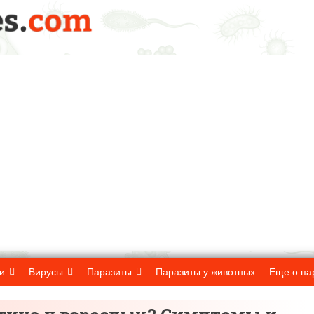
и
Вирусы
Паразиты
Паразиты у животных
Еще о па