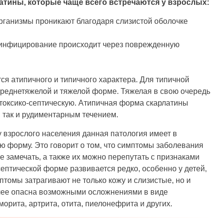
ины, которые чаще всего встречаются у взрослых:
рганизмы проникают благодаря слизистой оболочке
 инфицирование происходит через поврежденную
ся атипичного и типичного характера. Для типичной
 среднетяжелой и тяжелой форме. Тяжелая в свою очередь
 токсико-септическую. Атипичная форма скарлатины
, так и рудиментарным течением.
 у взрослого населения данная патология имеет в
ю форму. Это говорит о том, что симптомы заболевания
е замечать, а также их можно перепутать с признаками
септической форме развивается редко, особенно у детей,
птомы затрагивают не только кожу и слизистые, но и
олее опасна возможными осложнениями в виде
орита, артрита, отита, пиелонефрита и других.