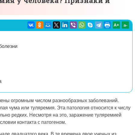
мия у человека? Признаки и
A+
а-
 болезни
а
лены огромным числом разнообразных заболеваний.
ая чума или туляремия. Эта патология относится к числу
льно редких. Несмотря на это, заражение туляремией
словии контакта с патогеном.
але двадцатого века. В те времена двое ученых из