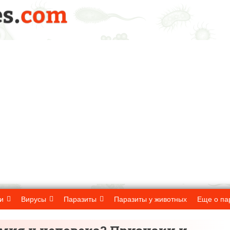
и
Вирусы
Паразиты
Паразиты у животных
Еще о па