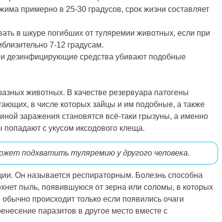
жима примерно в 25-30 градусов, срок жизни составляет
ать в шкуре погибших от туляремии животных, если при
близительно 7-12 градусам.
 и дезинфицирующие средства убивают подобные
разных животных. В качестве резервуара патогены
тающих, в числе которых зайцы и им подобные, а также
иной заражения становятся всё-таки грызуны, а именно
ы попадают с укусом иксодового клеща.
может подхватить туляремию у другого человека.
ции. Он называется респираторным. Болезнь способна
дохнет пыль, появившуюся от зерна или соломы, в которых
 обычно происходит только если появились очаги
ренесение паразитов в другое место вместе с