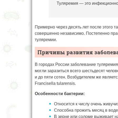
Туляремия — это инфекционное
Примерно через десять лет после этого т
совершенно независимо. Постепенно прак
туляремии.
Причины развития заболев
В городах России заболевание туляремия 
могли заразиться всего шестьдесят челове
и до пяти сотен. Возбудителем же являет
Francisella tularensis.
Особенности бактерии:
Относится к числу очень живучи
Способна прожить месяц в воде
В зерне или соломе выживает н