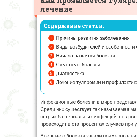
Как проявляется туляре
лечение
Содержание статьи:
Причины развития заболевания
Виды возбудителей и особенности
Начало развития болезни
Симптомы болезни
Диагностика
Лечение туляремии и профилактик
Инфекционные болезни в мире представ
Среди них существует так называемая мал
острых бактериальных инфекций, но дово
происходит в ста процентах случаев при у
Впервые о болезни узнали примерно в нач