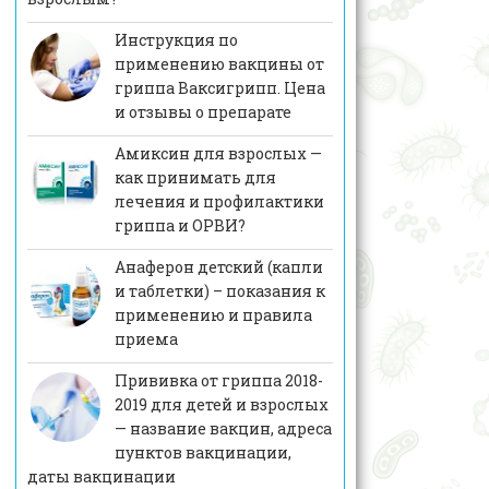
Инструкция по
применению вакцины от
гриппа Ваксигрипп. Цена
и отзывы о препарате
Амиксин для взрослых —
как принимать для
лечения и профилактики
гриппа и ОРВИ?
Анаферон детский (капли
и таблетки) – показания к
применению и правила
приема
Прививка от гриппа 2018-
2019 для детей и взрослых
— название вакцин, адреса
пунктов вакцинации,
даты вакцинации